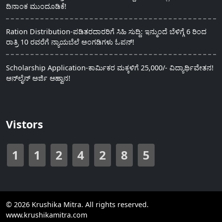
ದಿನಾಂಕ ಮುಂದೂಡಿಕೆ!
Ration Distribution-ಪಡಿತರದಾರರಿಗೆ ಸಿಹಿ ಸುದ್ದಿ: ಇನ್ಮುಂದೆ ಬೆಳಿಗ್ಗೆ 6 ರಿಂದ
ರಾತ್ರಿ 10 ರವರೆಗೆ ನ್ಯಾಯಬೆಲೆ ಅಂಗಡಿಗಳು ಓಪನ್!
Scholarship Application-ಕಾರ್ಮಿಕರ ಮಕ್ಕಳಿಗೆ 25,000/- ವಿದ್ಯಾರ್ಥಿವೇತನ!
ಆನ್‍ಲೈನ್ ಅರ್ಜಿ ಆಹ್ವಾನ!
Vistors
1
1
2
4
2
8
5
© 2026 Krushika Mitra. All rights reserved.
www.krushikamitra.com