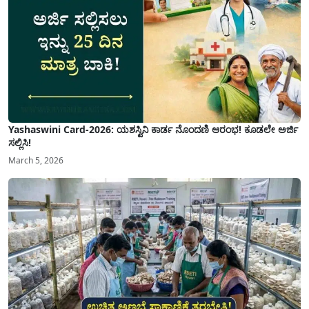
Yashaswini Card-2026: ಯಶಸ್ವಿನಿ ಕಾರ್ಡ ನೊಂದಣಿ ಆರಂಭ! ಕೂಡಲೇ ಅರ್ಜಿ
ಸಲ್ಲಿಸಿ!
March 5, 2026