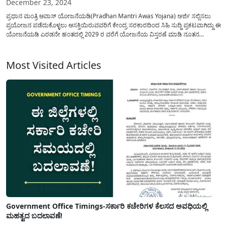
December 23, 2024
ಪ್ರಧಾನ ಮಂತ್ರಿ ಆವಾಸ್ ಯೋಜನೆಯಡಿ(Pradhan Mantri Awas Yojana) ಅರ್ಜಿ ಸಲ್ಲಿಸಲು
ಪ್ರಯೋಜನ ಪಡೆದುಕೊಳ್ಳಲು ಆಸಕ್ತಿಯಿರುವವರಿಗೆ ಕೇಂದ್ರ ಸರಕಾರದಿಂದ ಸಿಹಿ ಸುದ್ದಿ ಪ್ರಕಟವಾಗಿದ್ದು ಈ
ಯೋಜನೆಯಡಿ ಎರಡನೇ ಹಂತದಲ್ಲಿ 2029 ರ ವರೆಗೆ ಯೋಜನೆಯ ವಿಸ್ತರಣೆ ಮಾಡಿ ನೂತನ
ಮಾರ್ಗಸೂಚಿ ಬಿಡುಗಡೆ ಮಾಡಲಾಗಿದೆ. PMAY 2.0 ಯೋಜನೆಯಡಿ ಬಡ ಮತ್ತು ಮಧ್ಯಮ ವರ್ಗದ 1
ಕೋಟಿ...
Most Visited Articles
Government Office Timings-ಸರ್ಕಾರಿ ಕಚೇರಿಗಳ ಕೆಲಸದ ಅವಧಿಯಲ್ಲಿ
ಮಹತ್ವದ ಬದಲಾವಣೆ!