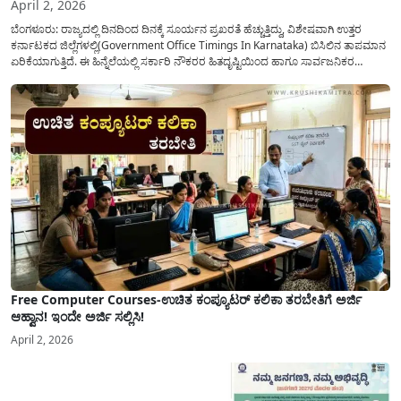
April 2, 2026
ಬೆಂಗಳೂರು: ರಾಜ್ಯದಲ್ಲಿ ದಿನದಿಂದ ದಿನಕ್ಕೆ ಸೂರ್ಯನ ಪ್ರಖರತೆ ಹೆಚ್ಚುತ್ತಿದ್ದು, ವಿಶೇಷವಾಗಿ ಉತ್ತರ
ಕರ್ನಾಟಕದ ಜಿಲ್ಲೆಗಳಲ್ಲಿ(Government Office Timings In Karnataka) ಬಿಸಿಲಿನ ತಾಪಮಾನ
ಏರಿಕೆಯಾಗುತ್ತಿದೆ. ಈ ಹಿನ್ನೆಲೆಯಲ್ಲಿ ಸರ್ಕಾರಿ ನೌಕರರ ಹಿತದೃಷ್ಟಿಯಿಂದ ಹಾಗೂ ಸಾರ್ವಜನಿಕರ
ಅನುಕೂಲಕ್ಕಾಗಿ ಕರ್ನಾಟಕ ಸರ್ಕಾರವು ಮಹತ್ವದ ನಿರ್ಧಾರವೊಂದನ್ನು ಕೈಗೊಂಡಿದೆ. ಕಿತ್ತೂರು ಕರ್ನಾಟಕ
ಮತ್ತು ಕಲ್ಯಾಣ ಕರ್ನಾಟಕದ ಒಟ್ಟು 9 ಜಿಲ್ಲೆಗಳಲ್ಲಿ ಏಪ್ರಿಲ್...
Free Computer Courses-ಉಚಿತ ಕಂಪ್ಯೂಟರ್ ಕಲಿಕಾ ತರಬೇತಿಗೆ ಅರ್ಜಿ
ಆಹ್ವಾನ! ಇಂದೇ ಅರ್ಜಿ ಸಲ್ಲಿಸಿ!
April 2, 2026