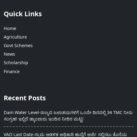
Quick Links
Home
Agriculture
Govt Schemes
News
Scholarship
Finance
Recent Posts
Dam Water Level-ರಾಜ್ಯದ ಜಲಾಶಯಗಳಿಗೆ ಒಂದೇ ದಿನದಲ್ಲಿ 34 TMC ನೀರು
ಸಂಗ್ರಹ! ಇಲ್ಲಿದೆ ಡ್ಯಾಂವಾರು ಇಂದಿನ ನೀರಿನ ಮಟ್ಟ!
VAO Last Date-ಗ್ರಾಮ ಆಡಳಿತ ಅಧಿಕಾರಿ ಹುದ್ದೆಗೆ ಅರ್ಜಿ ಸಲ್ಲಿಸಲು ಕೊನೆಯ