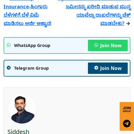
Insurance-ಹಿಂಗಾರು
ಜಮೀನನ್ನು ಖರೀದಿ ಮಾಡುವ ಮುನ್ನ
ಬೆಳೆಗಳಿಗೆ ಬೆಳೆ ವಿಮೆ
ಯಾವೆಲ್ಲಾ ದಾಖಲೆಗಳನ್ನು ಚೆಕ್
ಮಾಡಿಸಲು ಅರ್ಜಿ ಆಹ್ವಾನ!
ಮಾಡಬೇಕು?
→
Join Now
WhatsApp Group
Join Now
Telegram Group
Siddesh