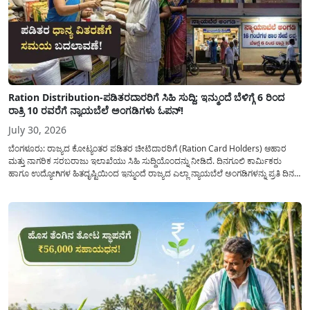
Ration Distribution-ಪಡಿತರದಾರರಿಗೆ ಸಿಹಿ ಸುದ್ದಿ: ಇನ್ಮುಂದೆ ಬೆಳಿಗ್ಗೆ 6 ರಿಂದ
ರಾತ್ರಿ 10 ರವರೆಗೆ ನ್ಯಾಯಬೆಲೆ ಅಂಗಡಿಗಳು ಓಪನ್!
July 30, 2026
ಬೆಂಗಳೂರು: ರಾಜ್ಯದ ಕೋಟ್ಯಂತರ ಪಡಿತರ ಚೀಟಿದಾರರಿಗೆ (Ration Card Holders) ಆಹಾರ
ಮತ್ತು ನಾಗರಿಕ ಸರಬರಾಜು ಇಲಾಖೆಯು ಸಿಹಿ ಸುದ್ದಿಯೊಂದನ್ನು ನೀಡಿದೆ. ದಿನಗೂಲಿ ಕಾರ್ಮಿಕರು
ಹಾಗೂ ಉದ್ಯೋಗಿಗಳ ಹಿತದೃಷ್ಟಿಯಿಂದ ಇನ್ಮುಂದೆ ರಾಜ್ಯದ ಎಲ್ಲಾ ನ್ಯಾಯಬೆಲೆ ಅಂಗಡಿಗಳನ್ನು ಪ್ರತಿ ದಿನ
ಬೆಳಿಗ್ಗೆ 6:00 ಗಂಟೆಯಿಂದ ರಾತ್ರಿ 10:00 ಗಂಟೆಯವರೆಗೆ ಕಡ್ಡಾಯವಾಗಿ ತೆರೆದಿಟ್ಟು ಪಡಿತರ ಧಾನ್ಯ
ವಿತರಿಸುವಂತೆ ಇಲಾಖೆಯ...