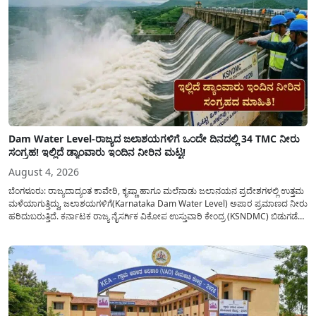
Dam Water Level-ರಾಜ್ಯದ ಜಲಾಶಯಗಳಿಗೆ ಒಂದೇ ದಿನದಲ್ಲಿ 34 TMC ನೀರು
ಸಂಗ್ರಹ! ಇಲ್ಲಿದೆ ಡ್ಯಾಂವಾರು ಇಂದಿನ ನೀರಿನ ಮಟ್ಟ!
August 4, 2026
ಬೆಂಗಳೂರು: ರಾಜ್ಯದಾದ್ಯಂತ ಕಾವೇರಿ, ಕೃಷ್ಣಾ ಹಾಗೂ ಮಲೆನಾಡು ಜಲಾನಯನ ಪ್ರದೇಶಗಳಲ್ಲಿ ಉತ್ತಮ
ಮಳೆಯಾಗುತ್ತಿದ್ದು, ಜಲಾಶಯಗಳಿಗೆ(Karnataka Dam Water Level) ಅಪಾರ ಪ್ರಮಾಣದ ನೀರು
ಹರಿದುಬರುತ್ತಿದೆ. ಕರ್ನಾಟಕ ರಾಜ್ಯ ನೈಸರ್ಗಿಕ ವಿಕೋಪ ಉಸ್ತುವಾರಿ ಕೇಂದ್ರ (KSNDMC) ಬಿಡುಗಡೆ
ಮಾಡಿರುವ ಆಗಸ್ಟ್ 04, 2026ರ ವರದಿಯಂತೆ, ರಾಜ್ಯದ ಪ್ರಮುಖ 14 ಜಲಾಶಯಗಳಿಗೆ ಒಂದೇ
ದಿನದಲ್ಲಿ ಬರೋಬ್ಬರಿ 34.8 TMC...