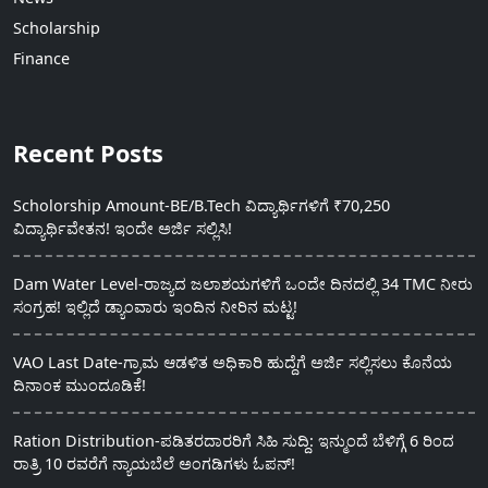
Scholarship
Finance
Recent Posts
Scholorship Amount-BE/B.Tech ವಿದ್ಯಾರ್ಥಿಗಳಿಗೆ ₹70,250
ವಿದ್ಯಾರ್ಥಿವೇತನ! ಇಂದೇ ಅರ್ಜಿ ಸಲ್ಲಿಸಿ!
Dam Water Level-ರಾಜ್ಯದ ಜಲಾಶಯಗಳಿಗೆ ಒಂದೇ ದಿನದಲ್ಲಿ 34 TMC ನೀರು
ಸಂಗ್ರಹ! ಇಲ್ಲಿದೆ ಡ್ಯಾಂವಾರು ಇಂದಿನ ನೀರಿನ ಮಟ್ಟ!
VAO Last Date-ಗ್ರಾಮ ಆಡಳಿತ ಅಧಿಕಾರಿ ಹುದ್ದೆಗೆ ಅರ್ಜಿ ಸಲ್ಲಿಸಲು ಕೊನೆಯ
ದಿನಾಂಕ ಮುಂದೂಡಿಕೆ!
Ration Distribution-ಪಡಿತರದಾರರಿಗೆ ಸಿಹಿ ಸುದ್ದಿ: ಇನ್ಮುಂದೆ ಬೆಳಿಗ್ಗೆ 6 ರಿಂದ
ರಾತ್ರಿ 10 ರವರೆಗೆ ನ್ಯಾಯಬೆಲೆ ಅಂಗಡಿಗಳು ಓಪನ್!