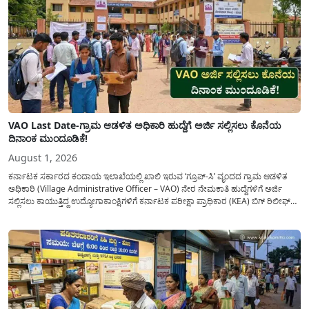
VAO Last Date-ಗ್ರಾಮ ಆಡಳಿತ ಅಧಿಕಾರಿ ಹುದ್ದೆಗೆ ಅರ್ಜಿ ಸಲ್ಲಿಸಲು ಕೊನೆಯ
ದಿನಾಂಕ ಮುಂದೂಡಿಕೆ!
August 1, 2026
ಕರ್ನಾಟಕ ಸರ್ಕಾರದ ಕಂದಾಯ ಇಲಾಖೆಯಲ್ಲಿ ಖಾಲಿ ಇರುವ ‘ಗ್ರೂಪ್-ಸಿ’ ವೃಂದದ ಗ್ರಾಮ ಆಡಳಿತ
ಅಧಿಕಾರಿ (Village Administrative Officer – VAO) ನೇರ ನೇಮಕಾತಿ ಹುದ್ದೆಗಳಿಗೆ ಅರ್ಜಿ
ಸಲ್ಲಿಸಲು ಕಾಯುತ್ತಿದ್ದ ಉದ್ಯೋಗಾಕಾಂಕ್ಷಿಗಳಿಗೆ ಕರ್ನಾಟಕ ಪರೀಕ್ಷಾ ಪ್ರಾಧಿಕಾರ (KEA) ಬಿಗ್ ರಿಲೀಫ್
ನೀಡಿದೆ. ಅರ್ಜಿ ಸಲ್ಲಿಕೆಯ ಅವಧಿಯನ್ನು ವಿಸ್ತರಿಸಿ ಅಧಿಕೃತ ಪ್ರಕಟಣೆ ಹೊರಡಿಸಿದ್ದು, ಇದುವರೆಗೆ ಅರ್ಜಿ
ಸಲ್ಲಿಸಲು...