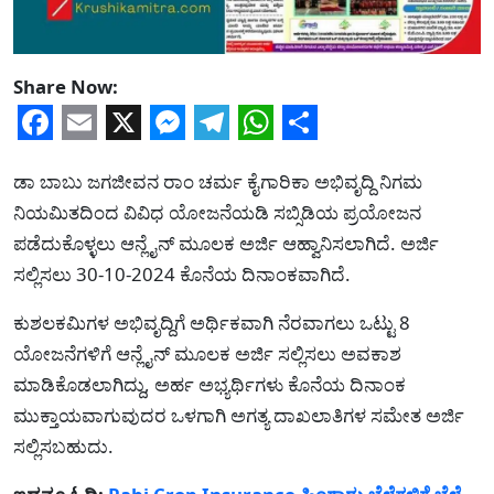
Share Now:
Facebook
Email
X
Messenger
Telegram
WhatsApp
Share
ಡಾ ಬಾಬು ಜಗಜೀವನ ರಾಂ ಚರ್ಮ ಕೈಗಾರಿಕಾ ಅಭಿವೃದ್ದಿ ನಿಗಮ
ನಿಯಮಿತದಿಂದ ವಿವಿಧ ಯೋಜನೆಯಡಿ ಸಬ್ಸಿಡಿಯ ಪ್ರಯೋಜನ
ಪಡೆದುಕೊಳ್ಳಲು ಆನ್ಲೈನ್ ಮೂಲಕ ಅರ್ಜಿ ಆಹ್ವಾನಿಸಲಾಗಿದೆ. ಅರ್ಜಿ
ಸಲ್ಲಿಸಲು 30-10-2024 ಕೊನೆಯ ದಿನಾಂಕವಾಗಿದೆ.
ಕುಶಲಕಮಿಗಳ ಅಭಿವೃದ್ದಿಗೆ ಅರ್ಥಿಕವಾಗಿ ನೆರವಾಗಲು ಒಟ್ಟು 8
ಯೋಜನೆಗಳಿಗೆ ಆನ್ಲೈನ್ ಮೂಲಕ ಅರ್ಜಿ ಸಲ್ಲಿಸಲು ಅವಕಾಶ
ಮಾಡಿಕೊಡಲಾಗಿದ್ದು, ಅರ್ಹ ಅಭ್ಯರ್ಥಿಗಳು ಕೊನೆಯ ದಿನಾಂಕ
ಮುಕ್ತಾಯವಾಗುವುದರ ಒಳಗಾಗಿ ಅಗತ್ಯ ದಾಖಲಾತಿಗಳ ಸಮೇತ ಅರ್ಜಿ
ಸಲ್ಲಿಸಬಹುದು.