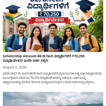
Scholorship Amount-BE/B.Tech ವಿದ್ಯಾರ್ಥಿಗಳಿಗೆ ₹70,250
ವಿದ್ಯಾರ್ಥಿವೇತನ! ಇಂದೇ ಅರ್ಜಿ ಸಲ್ಲಿಸಿ!
August 6, 2026
2026-2027 ನೇ ಸಾಲಿನ BE/B.Tech ವಿದ್ಯಾರ್ಥಿಗಳಿಗೆ ಪ್ಯಾನಾಸೋನಿಕ್ ರಟ್ಟಿ ಛತ್ರ್ ವಿದ್ಯಾರ್ಥಿವೇತನ
ಕಾರ್ಯಕ್ರಮದ ವತಿಯಿಂದ 70,250 ವಿದ್ಯಾರ್ಥಿವೇತನವನ್ನು ಪಡೆಯಲು ಅರ್ಜಿಯನ್ನು
ಆಹ್ವಾನಿಸಲಾಗಿದ್ದು, ಕೊನೆಯ ದಿನಾಂಕ ಮುಕ್ತಾಯವಾಗುವುದ ಒಳಗಾಗಿ ಅರ್ಜಿಯನ್ನು ಸಲ್ಲಿಸಲು
ಕೋರಿದೆ. ಆರ್ಥಿಕವಾಗಿ ಹಿಂದುಳಿದ ಹಾಗೂ ಬಡ ಕುಟುಂಬ ವರ್ಗದ ವಿದ್ಯಾರ್ಥಿಗಳು ಅವರ ಮುಂದಿನ
ಶಿಕ್ಷಣವನ್ನು ಮುಂದುವರಿಸಲು ಯಾವುದೇ ಅಡಚಣೆಯಾಗದಂತೆ ನೋಡಿಕೊಳ್ಳಲು ಈ ಯೋಜನೆಯನ್ನು
ಜಾರಿಗೆ...