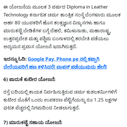
ಈ ಯೋಜನೆಯ ಮೂಲಕ 3 ವರ್ಷದ Diploma in Leather
Technology ಕರ್ನಾಟಕ ಚರ್ಮ ತಾಂತ್ರಿಕ ಸಂಸ್ಥೆ ಬೆಂಗಳೂರು ಮೂಲಕ
ಅರ್ಹ 80 ಯುವಕರಿಗೆ ಹೊಸ ತಂತ್ರಜ್ಞಾನ ವಿನ್ಯಾಸಗಳು ಹಾಗೂ
ಮಾರುಕಟ್ಟೆ ಬೇಡಿಕೆಗಳ ಬಗ್ಗೆ ದೆಹಲಿ, ತಮಿಳುನಾಡು, ಮಹಾರಾಷ್ಟ್ರ,
ಉತ್ತರಪ್ರದೇಶ ಮತ್ತು ಪಶ್ಚಿಮ ಬಂಗಾಳದಲ್ಲಿ ತರಬೇತಿ ಪಡೆಯಲು
ಅದ್ಯಯನ ಪ್ರವಾಸ ಯೋಜನೆ ಇದಾಗಿರುತ್ತದೆ.
ಇದನ್ನೂ ಓದಿ:
Google Pay, Phone pe ನಲ್ಲಿ ತಪ್ಪಾಗಿ
ಬೇರೆಯವರಿಗೆ ಹಣ ಕಳಿಸಿದರೆ! ವಾಪಸ್ ಪಡೆಯುವುದು ಹೇಗೆ!
6) ಪಾದುಕೆ ಕುಟೀರ ಯೋಜನೆ:
ರಸ್ತೆ ಬದಿಯಲ್ಲಿ ಕಾಯಕ ನಿರ್ವಹಿಸುತ್ತಿರುವ ಚರ್ಮ ಕುಶಲಕರ್ಮಿಗಳಿಗೆ
ಕುಟೀರ ಜೊತೆಗೆ ಒಂದು ಉಪಕರಣ ಪೆಟ್ಟಿಗೆಯನ್ನು ರೂ 1.25 ಲಕ್ಷಗಳ
ಘಟಕ ವೆಚ್ಚದಲ್ಲಿ ನಿಗಮದಿಂದ ನೀಡಲಾಗುತ್ತದೆ.
7) ಮಾರುಕಟ್ಟೆ ಸಹಾಯ ಯೋಜನೆ: