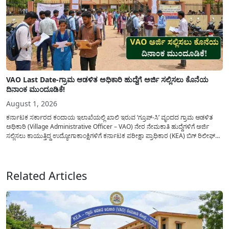
VAO Last Date-ಗ್ರಾಮ ಆಡಳಿತ ಅಧಿಕಾರಿ ಹುದ್ದೆಗೆ ಅರ್ಜಿ ಸಲ್ಲಿಸಲು ಕೊನೆಯ
ದಿನಾಂಕ ಮುಂದೂಡಿಕೆ!
August 1, 2026
ಕರ್ನಾಟಕ ಸರ್ಕಾರದ ಕಂದಾಯ ಇಲಾಖೆಯಲ್ಲಿ ಖಾಲಿ ಇರುವ ‘ಗ್ರೂಪ್-ಸಿ’ ವೃಂದದ ಗ್ರಾಮ ಆಡಳಿತ
ಅಧಿಕಾರಿ (Village Administrative Officer – VAO) ನೇರ ನೇಮಕಾತಿ ಹುದ್ದೆಗಳಿಗೆ ಅರ್ಜಿ
ಸಲ್ಲಿಸಲು ಕಾಯುತ್ತಿದ್ದ ಉದ್ಯೋಗಾಕಾಂಕ್ಷಿಗಳಿಗೆ ಕರ್ನಾಟಕ ಪರೀಕ್ಷಾ ಪ್ರಾಧಿಕಾರ (KEA) ಬಿಗ್ ರಿಲೀಫ್
ನೀಡಿದೆ. ಅರ್ಜಿ ಸಲ್ಲಿಕೆಯ ಅವಧಿಯನ್ನು ವಿಸ್ತರಿಸಿ ಅಧಿಕೃತ ಪ್ರಕಟಣೆ ಹೊರಡಿಸಿದ್ದು, ಇದುವರೆಗೆ ಅರ್ಜಿ
ಸಲ್ಲಿಸಲು...
Related Articles