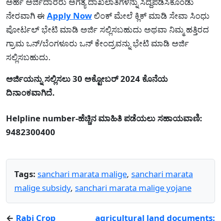
ಅರ್ಹ ಅರ್ಜಿದಾರರು ಅಗತ್ಯ ದಾಖಲಾತಿಗಳನ್ನು ಸಿದ್ದಪಡಿಸಿಕೊಂಡು
ನೇರವಾಗಿ ಈ
Apply Now
ಲಿಂಕ್ ಮೇಲೆ ಕ್ಲಿಕ್ ಮಾಡಿ ಸೇವಾ ಸಿಂಧು
ಪೋರ್ಟಲ್ ಭೇಟಿ ಮಾಡಿ ಅರ್ಜಿ ಸಲ್ಲಿಸಬಹುದು ಅಥವಾ ನಿಮ್ಮ ಹತ್ತಿರದ
ಗ್ರಾಮ ಒನ್/ಬೆಂಗಳೂರು ಒನ್ ಕೇಂದ್ರವನ್ನು ಭೇಟಿ ಮಾಡಿ ಅರ್ಜಿ
ಸಲ್ಲಿಸಬಹುದು.
ಅರ್ಜಿಯನ್ನು ಸಲ್ಲಿಸಲು 30 ಅಕ್ಟೋಬರ್ 2024 ಕೊನೆಯ
ದಿನಾಂಕವಾಗಿದೆ.
Helpline number-ಹೆಚ್ಚಿನ ಮಾಹಿತಿ ಪಡೆಯಲು ಸಹಾಯವಾಣಿ:
9482300400
Tags:
sanchari marata malige
,
sanchari marata
malige subsidy
,
sanchari marata malige yojane
←
Rabi Crop
agricultural land documents: