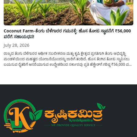
Coconut Farm-ತೆಂಗು ಬೆಳೆಗಾರರ ಗಮನಕ್ಕೆ: ಹೊಸ ತೋಟ ಸ್ಥಾಪನೆಗೆ ₹56,000
ವರೆಗೆ ಸಹಾಯಧನ!
July 28, 2026
ರಾಜ್ಯದ ತೆಂಗು ಬೆಳೆಗಾರರ ಆರ್ಥಿಕ ಸಬಲೀಕರಣ ಮತ್ತು ಕೃಷಿ ಕ್ಷೇತ್ರದ ಪ್ರಗತಿಗಾಗಿ ತೆಂಗು ಅಭಿವೃದ್ದಿ
ಮಂಡಳಿಯಿಂದ ಮಹತ್ವದ ಯೋಜನೆಯೊಂದನ್ನು ಜಾರಿಗೆ ತಂದಿದೆ. ಹೊಸ ತೆಂಗಿನ ತೋಟ ಸ್ಥಾಪಿಸಲು
ಬಯಸುವ ರೈತರಿಗೆ ಆಸರೆಯಾಗುವ ಉದ್ದೇಶದಿಂದ ಸರ್ಕಾರವು ಪ್ರತಿ ಹೆಕ್ಟೇರ್‌ಗೆ ಗರಿಷ್ಠ ₹56,000 ವರೆಗೆ
ಧನಸಹಾಯ ಪಡೆಯಲು ಅರ್ಜಿಯನ್ನು ಆಹ್ವಾನಿಸಿದೆ. ತೆಂಗು ಅಭಿವೃದ್ದಿ ಮಂಡಳಿಯ ಯೋಜನೆ
ಅಡಿಯಲ್ಲಿ ನೀಡಲಾಗುವ...