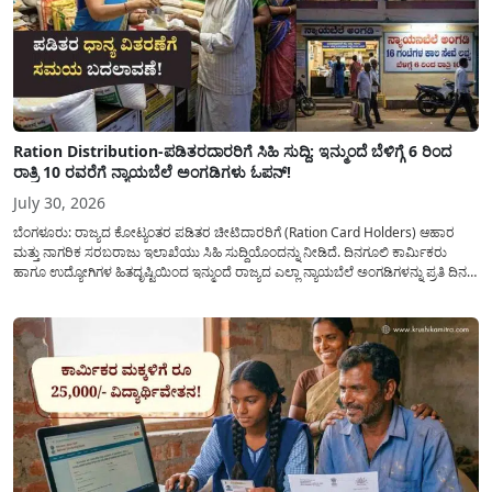
Ration Distribution-ಪಡಿತರದಾರರಿಗೆ ಸಿಹಿ ಸುದ್ದಿ: ಇನ್ಮುಂದೆ ಬೆಳಿಗ್ಗೆ 6 ರಿಂದ
ರಾತ್ರಿ 10 ರವರೆಗೆ ನ್ಯಾಯಬೆಲೆ ಅಂಗಡಿಗಳು ಓಪನ್!
July 30, 2026
ಬೆಂಗಳೂರು: ರಾಜ್ಯದ ಕೋಟ್ಯಂತರ ಪಡಿತರ ಚೀಟಿದಾರರಿಗೆ (Ration Card Holders) ಆಹಾರ
ಮತ್ತು ನಾಗರಿಕ ಸರಬರಾಜು ಇಲಾಖೆಯು ಸಿಹಿ ಸುದ್ದಿಯೊಂದನ್ನು ನೀಡಿದೆ. ದಿನಗೂಲಿ ಕಾರ್ಮಿಕರು
ಹಾಗೂ ಉದ್ಯೋಗಿಗಳ ಹಿತದೃಷ್ಟಿಯಿಂದ ಇನ್ಮುಂದೆ ರಾಜ್ಯದ ಎಲ್ಲಾ ನ್ಯಾಯಬೆಲೆ ಅಂಗಡಿಗಳನ್ನು ಪ್ರತಿ ದಿನ
ಬೆಳಿಗ್ಗೆ 6:00 ಗಂಟೆಯಿಂದ ರಾತ್ರಿ 10:00 ಗಂಟೆಯವರೆಗೆ ಕಡ್ಡಾಯವಾಗಿ ತೆರೆದಿಟ್ಟು ಪಡಿತರ ಧಾನ್ಯ
ವಿತರಿಸುವಂತೆ ಇಲಾಖೆಯ...