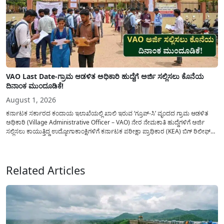
VAO Last Date-ಗ್ರಾಮ ಆಡಳಿತ ಅಧಿಕಾರಿ ಹುದ್ದೆಗೆ ಅರ್ಜಿ ಸಲ್ಲಿಸಲು ಕೊನೆಯ
ದಿನಾಂಕ ಮುಂದೂಡಿಕೆ!
August 1, 2026
ಕರ್ನಾಟಕ ಸರ್ಕಾರದ ಕಂದಾಯ ಇಲಾಖೆಯಲ್ಲಿ ಖಾಲಿ ಇರುವ ‘ಗ್ರೂಪ್-ಸಿ’ ವೃಂದದ ಗ್ರಾಮ ಆಡಳಿತ
ಅಧಿಕಾರಿ (Village Administrative Officer – VAO) ನೇರ ನೇಮಕಾತಿ ಹುದ್ದೆಗಳಿಗೆ ಅರ್ಜಿ
ಸಲ್ಲಿಸಲು ಕಾಯುತ್ತಿದ್ದ ಉದ್ಯೋಗಾಕಾಂಕ್ಷಿಗಳಿಗೆ ಕರ್ನಾಟಕ ಪರೀಕ್ಷಾ ಪ್ರಾಧಿಕಾರ (KEA) ಬಿಗ್ ರಿಲೀಫ್
ನೀಡಿದೆ. ಅರ್ಜಿ ಸಲ್ಲಿಕೆಯ ಅವಧಿಯನ್ನು ವಿಸ್ತರಿಸಿ ಅಧಿಕೃತ ಪ್ರಕಟಣೆ ಹೊರಡಿಸಿದ್ದು, ಇದುವರೆಗೆ ಅರ್ಜಿ
ಸಲ್ಲಿಸಲು...
Related Articles