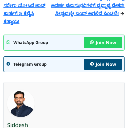
ನರೇಗಾ ಯೋಜನೆ ಜಾಬ್
ಅನರ್ಹ ಫಲಾನುಭವಿಗಳಿಗೆ ವೃದ್ದಾಪ್ಯ ವೇತನ!
ಕಾರ್ಡಗೆ ಇ-ಕೆವೈಸಿ
ಶೀಘ್ರದಲ್ಲೇ ಬಂದ್ ಅಗಲಿದೆ ಪಿಂಚಣಿ!
→
ಕಡ್ಡಾಯ!
Join Now
WhatsApp Group
Join Now
Telegram Group
Siddesh