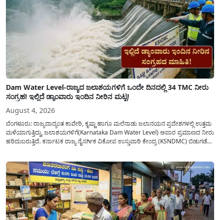
Dam Water Level-ರಾಜ್ಯದ ಜಲಾಶಯಗಳಿಗೆ ಒಂದೇ ದಿನದಲ್ಲಿ 34 TMC ನೀರು
ಸಂಗ್ರಹ! ಇಲ್ಲಿದೆ ಡ್ಯಾಂವಾರು ಇಂದಿನ ನೀರಿನ ಮಟ್ಟ!
August 4, 2026
ಬೆಂಗಳೂರು: ರಾಜ್ಯದಾದ್ಯಂತ ಕಾವೇರಿ, ಕೃಷ್ಣಾ ಹಾಗೂ ಮಲೆನಾಡು ಜಲಾನಯನ ಪ್ರದೇಶಗಳಲ್ಲಿ ಉತ್ತಮ
ಮಳೆಯಾಗುತ್ತಿದ್ದು, ಜಲಾಶಯಗಳಿಗೆ(Karnataka Dam Water Level) ಅಪಾರ ಪ್ರಮಾಣದ ನೀರು
ಹರಿದುಬರುತ್ತಿದೆ. ಕರ್ನಾಟಕ ರಾಜ್ಯ ನೈಸರ್ಗಿಕ ವಿಕೋಪ ಉಸ್ತುವಾರಿ ಕೇಂದ್ರ (KSNDMC) ಬಿಡುಗಡೆ
ಮಾಡಿರುವ ಆಗಸ್ಟ್ 04, 2026ರ ವರದಿಯಂತೆ, ರಾಜ್ಯದ ಪ್ರಮುಖ 14 ಜಲಾಶಯಗಳಿಗೆ ಒಂದೇ
ದಿನದಲ್ಲಿ ಬರೋಬ್ಬರಿ 34.8 TMC...