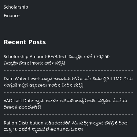
Scholarship
Finance
Recent Posts
Scholorship Amount-BE/B.Tech ವಿದ್ಯಾರ್ಥಿಗಳಿಗೆ ₹70,250
ವಿದ್ಯಾರ್ಥಿವೇತನ! ಇಂದೇ ಅರ್ಜಿ ಸಲ್ಲಿಸಿ!
Dam Water Level-ರಾಜ್ಯದ ಜಲಾಶಯಗಳಿಗೆ ಒಂದೇ ದಿನದಲ್ಲಿ 34 TMC ನೀರು
ಸಂಗ್ರಹ! ಇಲ್ಲಿದೆ ಡ್ಯಾಂವಾರು ಇಂದಿನ ನೀರಿನ ಮಟ್ಟ!
VAO Last Date-ಗ್ರಾಮ ಆಡಳಿತ ಅಧಿಕಾರಿ ಹುದ್ದೆಗೆ ಅರ್ಜಿ ಸಲ್ಲಿಸಲು ಕೊನೆಯ
ದಿನಾಂಕ ಮುಂದೂಡಿಕೆ!
Ration Distribution-ಪಡಿತರದಾರರಿಗೆ ಸಿಹಿ ಸುದ್ದಿ: ಇನ್ಮುಂದೆ ಬೆಳಿಗ್ಗೆ 6 ರಿಂದ
ರಾತ್ರಿ 10 ರವರೆಗೆ ನ್ಯಾಯಬೆಲೆ ಅಂಗಡಿಗಳು ಓಪನ್!