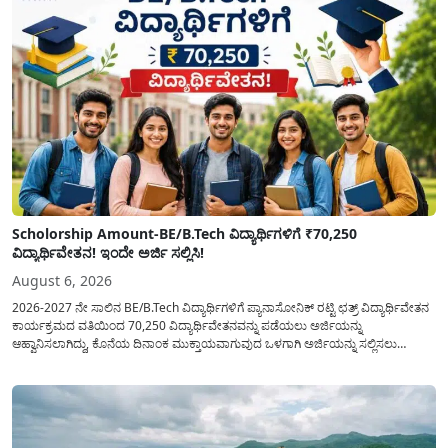
Scholorship Amount-BE/B.Tech ವಿದ್ಯಾರ್ಥಿಗಳಿಗೆ ₹70,250
ವಿದ್ಯಾರ್ಥಿವೇತನ! ಇಂದೇ ಅರ್ಜಿ ಸಲ್ಲಿಸಿ!
August 6, 2026
2026-2027 ನೇ ಸಾಲಿನ BE/B.Tech ವಿದ್ಯಾರ್ಥಿಗಳಿಗೆ ಪ್ಯಾನಾಸೋನಿಕ್ ರಟ್ಟಿ ಛತ್ರ್ ವಿದ್ಯಾರ್ಥಿವೇತನ
ಕಾರ್ಯಕ್ರಮದ ವತಿಯಿಂದ 70,250 ವಿದ್ಯಾರ್ಥಿವೇತನವನ್ನು ಪಡೆಯಲು ಅರ್ಜಿಯನ್ನು
ಆಹ್ವಾನಿಸಲಾಗಿದ್ದು, ಕೊನೆಯ ದಿನಾಂಕ ಮುಕ್ತಾಯವಾಗುವುದ ಒಳಗಾಗಿ ಅರ್ಜಿಯನ್ನು ಸಲ್ಲಿಸಲು
ಕೋರಿದೆ. ಆರ್ಥಿಕವಾಗಿ ಹಿಂದುಳಿದ ಹಾಗೂ ಬಡ ಕುಟುಂಬ ವರ್ಗದ ವಿದ್ಯಾರ್ಥಿಗಳು ಅವರ ಮುಂದಿನ
ಶಿಕ್ಷಣವನ್ನು ಮುಂದುವರಿಸಲು ಯಾವುದೇ ಅಡಚಣೆಯಾಗದಂತೆ ನೋಡಿಕೊಳ್ಳಲು ಈ ಯೋಜನೆಯನ್ನು
ಜಾರಿಗೆ...