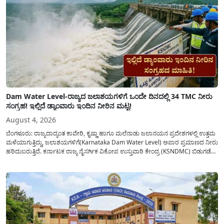
Dam Water Level-ರಾಜ್ಯದ ಜಲಾಶಯಗಳಿಗೆ ಒಂದೇ ದಿನದಲ್ಲಿ 34 TMC ನೀರು
ಸಂಗ್ರಹ! ಇಲ್ಲಿದೆ ಡ್ಯಾಂವಾರು ಇಂದಿನ ನೀರಿನ ಮಟ್ಟ!
August 4, 2026
ಬೆಂಗಳೂರು: ರಾಜ್ಯದಾದ್ಯಂತ ಕಾವೇರಿ, ಕೃಷ್ಣಾ ಹಾಗೂ ಮಲೆನಾಡು ಜಲಾನಯನ ಪ್ರದೇಶಗಳಲ್ಲಿ ಉತ್ತಮ
ಮಳೆಯಾಗುತ್ತಿದ್ದು, ಜಲಾಶಯಗಳಿಗೆ(Karnataka Dam Water Level) ಅಪಾರ ಪ್ರಮಾಣದ ನೀರು
ಹರಿದುಬರುತ್ತಿದೆ. ಕರ್ನಾಟಕ ರಾಜ್ಯ ನೈಸರ್ಗಿಕ ವಿಕೋಪ ಉಸ್ತುವಾರಿ ಕೇಂದ್ರ (KSNDMC) ಬಿಡುಗಡೆ
ಮಾಡಿರುವ ಆಗಸ್ಟ್ 04, 2026ರ ವರದಿಯಂತೆ, ರಾಜ್ಯದ ಪ್ರಮುಖ 14 ಜಲಾಶಯಗಳಿಗೆ ಒಂದೇ
ದಿನದಲ್ಲಿ ಬರೋಬ್ಬರಿ 34.8 TMC...