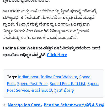
ಪ್ರಕಟಣೆಯನ್ನು ಹೊರಡಿಸಲಾಗಿದೆ.
ದಾಖಲೆಗಳು ಮತ್ತು ಪಾರ್ಸೆಲ್‌ಗಳೆರಡಕ್ಕೂ ಸ್ಪೀಡ್ ಪೋಸ್ಟ್ ಅಡಿಯಲ್ಲಿ
ಮೌಲ್ಯವರ್ಧಿತ ಸೇವೆಯಾಗಿ ನೋಂದಣಿ ಸೌಲಭ್ಯವು ದೊರೆಯುತ್ತದೆ.
ಗ್ರಾಹಕರಿಗೆ ವಿಶ್ವಾಸ ಮತ್ತು ವೇಗವನ್ನು ಒದಗಿಸಲು ನಿರ್ದಿಷ್ಟವಾಗಿ
ವಿನ್ಯಾಸಗೊಂಡು ವಿಳಾಸದಾರರಿಗೆ ನಿರ್ದಿಷ್ಟವಾದ ಸುರಕ್ಷಿತವಾದ
ಸೇವೆಯನ್ನು ಒದಗಿಸಲು ಅಂಚೆ ಇಲಾಖೆ ಮುಂದಾಗಿದೆ.
Indina Post Website-ಹೆಚ್ಚಿನ ಮಾಹಿತಿಯನ್ನು ಪಡೆಯಲು ಅಂಚೆ
ಇಲಾಖೆಯ ಅಧಿಕೃತ ವೆಬ್ಸೈಟ್-
Click Here
Tags:
indian post
,
Indina Post Website
,
Speed
Post
,
Speed Post Price
,
Speed Post Rati List
,
Speed
Post Service
,
ಅಂಚೆ ಇಲಾಖೆ
,
ಸ್ಪೀಡ್ ಪೋಸ್ಟ್
←
Narega Job Card-
Pension Scheme-ರಾಜ್ಯದಲ್ಲಿ 4.5 ಲಕ್ಷ