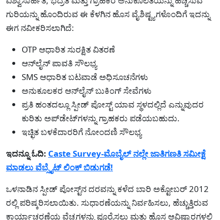
ವಿಶ್ವಾಸಾರ್ಹತೆ, ಭದ್ರತೆ ಮತ್ತು ಗ್ರಾಹಕರ ಅನುಕೂಲತೆಯನ್ನು ಹೆಚ್ಚಿಸುವ
ಗುರಿಯನ್ನು ಹೊಂದಿರುವ ಈ ಕೆಳಗಿನ ಹೊಸ ವೈಶಿಷ್ಟ್ಯಗಳೊಂದಿಗೆ ಇದನ್ನು
ಈಗ ನವೀಕರಿಸಲಾಗಿದೆ:
OTP ಆಧಾರಿತ ಸುರಕ್ಷಿತ ವಿತರಣೆ
ಆನ್‌ಲೈನ್ ಪಾವತಿ ಸೌಲಭ್ಯ
SMS ಆಧಾರಿತ ಬಟವಾಡೆ ಅಧಿಸೂಚನೆಗಳು
ಅನುಕೂಲಕರ ಆನ್‌ಲೈನ್ ಬುಕಿಂಗ್ ಸೇವೆಗಳು
ಪ್ರತಿ ಹಂತದಲ್ಲೂ ಸ್ಪೀಡ್ ಪೋಸ್ಟ್ ಯಾವ ಸ್ಥಳದಲ್ಲಿದೆ ಎನ್ನುವುದರ
ಕುರಿತು ಅಪ್‌ಡೇಟ್‌ಗಳನ್ನು ಗ್ರಾಹಕರು ಪಡೆಯಬಹುದು.
ಇಚ್ಛಿತ ಬಳಕೆದಾರರಿಗೆ ನೋಂದಣಿ ಸೌಲಭ್ಯ
ಇದನ್ನೂ ಓದಿ:
Caste Survey-ಮೊಬೈಲ್ ನಲ್ಲೇ ಜಾತಿಗಣತಿ ಸಮೀಕ್ಷೆ
ಮಾಡಲು ವೆಬ್ಸೈಟ್ ಲಿಂಕ್ ಬಿಡುಗಡೆ!
ಒಳನಾಡಿನ ಸ್ಪೀಡ್ ಪೋಸ್ಟ್‌ನ ದರವನ್ನು ಕಳೆದ ಬಾರಿ ಅಕ್ಟೋಬರ್ 2012
ರಲ್ಲಿ ಪರಿಷ್ಕರಿಸಲಾಯಿತು. ಸುಧಾರಣೆಯನ್ನು ನಿರ್ವಹಿಸಲು, ಹೆಚ್ಚುತ್ತಿರುವ
ಕಾರ್ಯಾಚರಣೆಯ ವೆಚ್ಚಗಳನ್ನು ಪೂರೈಸಲು ಮತ್ತು ಹೊಸ ಆವಿಷ್ಕಾರಗಳಲ್ಲಿ