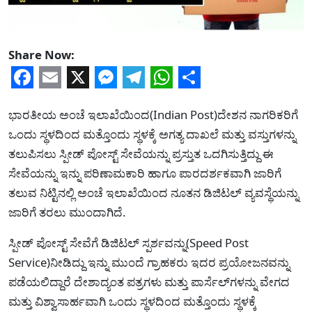
Share Now:
Facebook
Email
X
Messenger
Telegram
WhatsApp
Share
ಭಾರತೀಯ ಅಂಚೆ ಇಲಾಖೆಯಿಂದ(Indian Post)ದೇಶನ ನಾಗರಿಕರಿಗೆ
ಒಂದು ಸ್ಥಳದಿಂದ ಮತ್ತೊಂದು ಸ್ಥಳಕ್ಕೆ ಅಗತ್ಯ ದಾಖಲೆ ಮತ್ತು ವಸ್ತುಗಳನ್ನು
ತಲುಪಿಸಲು ಸ್ಪೀಡ್ ಪೋಸ್ಟ್ ಸೇವೆಯನ್ನು ಪ್ರಸ್ತುತ ಒದಗಿಸುತ್ತಿದ್ದು ಈ
ಸೇವೆಯನ್ನು ಇನ್ನು ಪರಿಣಾಮಕಾರಿ ಹಾಗೂ ಪಾರದರ್ಶಕವಾಗಿ ಜಾರಿಗೆ
ತಲುವ ನಿಟ್ಟಿನಲ್ಲಿ ಅಂಚೆ ಇಲಾಖೆಯಿಂದ ನೂತನ ಡಿಜಿಟಲ್ ವ್ಯವಸ್ಥೆಯನ್ನು
ಜಾರಿಗೆ ತರಲು ಮುಂದಾಗಿದೆ.
ಸ್ಪೀಡ್ ಪೋಸ್ಟ್ ಸೇವೆಗೆ ಡಿಜಿಟಲ್ ಸ್ಪರ್ಶವನ್ನು(Speed Post
Service)ನೀಡಿದ್ದು ಇನ್ನು ಮುಂದೆ ಗ್ರಾಹಕರು ಇದರ ಪ್ರಯೋಜನವನ್ನು
ಪಡೆಯಲಿದ್ದಾರೆ ದೇಶಾದ್ಯಂತ ಪತ್ರಗಳು ಮತ್ತು ಪಾರ್ಸೆಲ್‌ಗಳನ್ನು ವೇಗದ
ಮತ್ತು ವಿಶ್ವಾಸಾರ್ಹವಾಗಿ ಒಂದು ಸ್ಥಳದಿಂದ ಮತ್ತೊಂದು ಸ್ಥಳಕ್ಕೆ