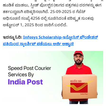
ಹೂಡಿಕೆ ಮಾಡಲು, ಸ್ಪೀಡ್ ಪೋಸ್ಟ್‌ನ (ಕಾಗದ ಪತ್ರಗಳು) ದರಗಳನ್ನು ಈಗ
ತರ್ಕಬದ್ಧವಾಗಿ ಪರಿಷ್ಕರಿಸಲಾಗಿದೆ. 25-09-2025 ರ ಗೆಜೆಟ್
ಅಧಿಸೂಚನೆ ಸಂಖ್ಯೆ 4256 ರಲ್ಲಿ ಸೂಚಿಸಿದಂತೆ ಪರಿಷ್ಕೃತ ಸುಂಕವು
ಅಕ್ಟೋಬರ್ 1, 2025 ರಿಂದ ಜಾರಿಗೆ ಬರಲಿದೆ.
ಇದನ್ನೂ ಓದಿ:
Infosys Scholarship-ಇನ್ಫೋಸಿಸ್ ಫೌಂಡೇಶನ್
ವತಿಯಿಂದ ಸ್ಕಾಲರ್ಶಿಪ್ ಪಡೆಯಲು ಅರ್ಜಿ ಆಹ್ವಾನ!