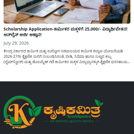
Scholarship Application-ಕಾರ್ಮಿಕರ ಮಕ್ಕಳಿಗೆ 25,000/- ವಿದ್ಯಾರ್ಥಿವೇತನ!
ಆನ್‍ಲೈನ್ ಅರ್ಜಿ ಆಹ್ವಾನ!
July 29, 2026
ಕೇಂದ್ರ ಸರ್ಕಾರದ ಕಾರ್ಮಿಕ ಮತ್ತು ಉದ್ಯೋಗ ಸಚಿವಾಲಯದ ಕಾರ್ಮಿಕ ಕಲ್ಯಾಣ ಯೋಜನೆಯಡಿ
2026-27ನೇ ಶೈಕ್ಷಣಿಕ ಸಾಲಿಗೆ ಸಂಬಂಧಿಸಿದಂತೆ, ಬೀಡಿ, ಸಿನೆಮಾ ಹಾಗೂ ಸುಣ್ಣದ ಕಲ್ಲು
(ಲೈಮ್‍ಸ್ಟೋನ್) ಮತ್ತು ಡೊಲಮೈಟ್ ಗಣಿ ಕಾರ್ಮಿಕರ ಮಕ್ಕಳ ವಿದ್ಯಾಭ್ಯಾಸಕ್ಕಾಗಿ ಶೈಕ್ಷಣಿಕ ಧನಸಹಾಯ/
ವಿದ್ಯಾರ್ಥಿವೇತನ(Scholaship Online Application) ನೀಡಲು ಆನ್‍ಲೈನ್ ಮೂಲಕ ಅರ್ಜಿಗಳನ್ನು
ಆಹ್ವಾನಿಸಿದೆ. ಈ ಬಾರಿಯ ವಿದ್ಯಾರ್ಥಿವೇತನ ಯೋಜನೆಯು 1ನೇ ತರಗತಿಯ...