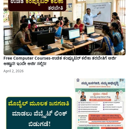
Free Computer Courses-ಉಚಿತ ಕಂಪ್ಯೂಟರ್ ಕಲಿಕಾ ತರಬೇತಿಗೆ ಅರ್ಜಿ
ಆಹ್ವಾನ! ಇಂದೇ ಅರ್ಜಿ ಸಲ್ಲಿಸಿ!
April 2, 2026