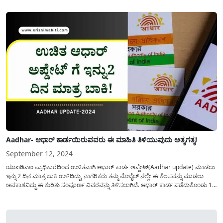
ಅಭ್ಯರ್ಥಿಯ ಹೆಸರು ತಂದೆ/ತಾಯಿಯ ಹೆಸರು, ಹುಟ್ಟಿದ...
Aadhar- ಆಧಾರ್ ಕಾರ್ಡಯಿರುವವರು ಈ ಮಾಹಿತಿ ತಿಳಿಯುವುದು ಅತ್ಯಗತ್ಯ!
September 12, 2024
ಯುಐಡಿಎಐ ಪ್ರಾಧಿಕಾರದಿಂದ ಉಚಿತವಾಗಿ ಆಧಾರ್ ಕಾರ್ಡ ಅಪ್ಡೇಟ್(Aadhar update) ಮಾಡಲು
ಇನ್ನು 2 ದಿನ ಮಾತ್ರ ಬಾಕಿ ಉಳಿದಿದ್ದು, ನಾಗರಿಕರು ತಮ್ಮ ಮೊಬೈಲ್ ನಲ್ಲೇ ಈ ಕೆಲಸವನ್ನು ಮಾಡಲು
ಅವಕಾಶವಿದ್ದು ಈ ಕುರಿತು ಸಂಪೂರ್ಣ ವಿವರವನ್ನು ತಿಳಿಸಲಾಗಿದೆ. ಆಧಾರ್ ಕಾರ್ಡ ಪಡೆದುಕೊಂಡು 10
ವರ್ಷ ಮತ್ತು ಅದಕ್ಕಿಂತ ಹೆಚ್ಚು ವರ್ಷಗಳಾದರೂ ಇನ್ನೂ ತಮ್ಮ ಆಧಾರ್ ಕಾರ್ಡಗಳನ್ನು...