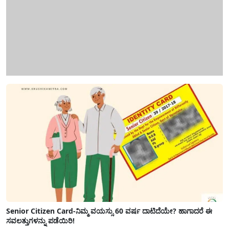
Senior Citizen Card-ನಿಮ್ಮ ವಯಸ್ಸು 60 ವರ್ಷ ದಾಟಿದೆಯೇ? ಹಾಗಾದರೆ ಈ
ಸವಲತ್ತುಗಳನ್ನು ಪಡೆಯಿರಿ!