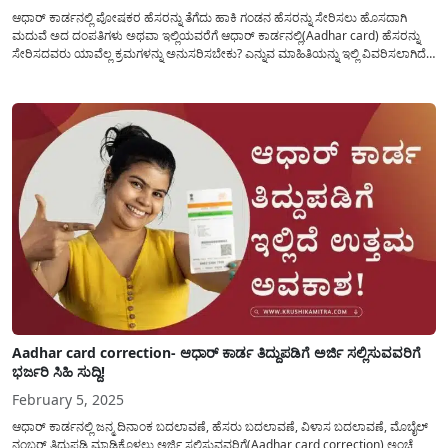
ಆಧಾರ್ ಕಾರ್ಡನಲ್ಲಿ ಪೋಷಕರ ಹೆಸರನ್ನು ತೆಗೆದು ಹಾಕಿ ಗಂಡನ ಹೆಸರನ್ನು ಸೇರಿಸಲು ಹೊಸದಾಗಿ
ಮದುವೆ ಅದ ದಂಪತಿಗಳು ಅಥವಾ ಇಲ್ಲಿಯವರೆಗೆ ಆಧಾರ್ ಕಾರ್ಡನಲ್ಲಿ(Aadhar card) ಹೆಸರನ್ನು
ಸೇರಿಸದವರು ಯಾವೆಲ್ಲ ಕ್ರಮಗಳನ್ನು ಅನುಸರಿಸಬೇಕು? ಎನ್ನುವ ಮಾಹಿತಿಯನ್ನು ಇಲ್ಲಿ ವಿವರಿಸಲಾಗಿದೆ.
ರಾಜ್ಯ ಮತ್ತು ಕೇಂದ್ರ ಸರಕಾರದ ಕೆಲವೊಂದು ಯೋಜನೆಯಡಿ ಸೌಲಭ್ಯವನ್ನು ಪಡೆಯಲು ಆಧಾರ್
ಕಾರ್ಡನಲ್ಲಿ(Aadhar Card Details) ದಾಖಲಿಸಿರುವ...
Aadhar card correction- ಆಧಾರ್ ಕಾರ್ಡ ತಿದ್ದುಪಡಿಗೆ ಅರ್ಜಿ ಸಲ್ಲಿಸುವವರಿಗೆ
ಭರ್ಜರಿ ಸಿಹಿ ಸುದ್ದಿ!
February 5, 2025
ಆಧಾರ್ ಕಾರ್ಡನಲ್ಲಿ ಜನ್ಮ ದಿನಾಂಕ ಬದಲಾವಣೆ, ಹೆಸರು ಬದಲಾವಣೆ, ವಿಳಾಸ ಬದಲಾವಣೆ, ಮೊಬೈಲ್
ನಂಬರ್ ತಿದ್ದುಪಡಿ ಮಾಡಿಕೊಳ್ಳಲು ಅರ್ಜಿ ಸಲ್ಲಿಸುವವರಿಗೆ(Aadhar card correction) ಅಂಚೆ