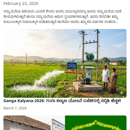
February 23, 2026
ನಮ್ಮ ಮನೆಯ ಹಿರಿಯರು ಎಂದರೆ ಕೇವಲ ಅವರು ವಯಸ್ಸಾದವರಲ್ಲ ಅವರು ನಮ್ಮ ಮನೆಯ ದಾರಿ
ದೀಪವಾಗಿರುತ್ತಾರೆ ಹಾಗೂ ನಮ್ಮ ಮನೆಯ ಆಧಾರ ಸ್ತಂಭಗಳಾಗಿರುತ್ತಾರೆ. ಇವರು ದಿನವಿಡೀ ತಮ್ಮ
ಕುಟುಂಬಕ್ಕಾಗಿ ಸಮಾಜಕ್ಕಾಗಿ ದುಡಿತಿರುತ್ತಾರೆ ಹಾಗೆಯೇ ಅವರು ತಮ್ಮ 60 ವರ್ಷಗಳ ನಂತರದ
ಜೀವನವನ್ನು ನೆಮ್ಮದಿಯಿಂದ ಕಳೆಯಬೇಕೆಂಬುದು ಪ್ರತಿಯೊಬ್ಬರ ಕನಸಾಗಿರುತ್ತದೆ ಆದ್ದರಿಂದ ಸರ್ಕಾರವು
ಹಿರಿಯ ನಾಗರಿಕರ ಗುರುತಿನ ಚೀಟಿ...
Ganga Kalyana-2026: ಗಂಗಾ ಕಲ್ಯಾಣ ಯೋಜನೆ ಬಜೆಟ್‌ನಲ್ಲಿ ಸಬ್ಸಿಡಿ ಹೆಚ್ಚಳ!
March 7, 2026