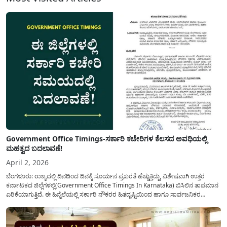
Government Office Timings-ಸರ್ಕಾರಿ ಕಚೇರಿಗಳ ಕೆಲಸದ ಅವಧಿಯಲ್ಲಿ
ಮಹತ್ವದ ಬದಲಾವಣೆ!
April 2, 2026
ಬೆಂಗಳೂರು: ರಾಜ್ಯದಲ್ಲಿ ದಿನದಿಂದ ದಿನಕ್ಕೆ ಸೂರ್ಯನ ಪ್ರಖರತೆ ಹೆಚ್ಚುತ್ತಿದ್ದು, ವಿಶೇಷವಾಗಿ ಉತ್ತರ
ಕರ್ನಾಟಕದ ಜಿಲ್ಲೆಗಳಲ್ಲಿ(Government Office Timings In Karnataka) ಬಿಸಿಲಿನ ತಾಪಮಾನ
ಏರಿಕೆಯಾಗುತ್ತಿದೆ. ಈ ಹಿನ್ನೆಲೆಯಲ್ಲಿ ಸರ್ಕಾರಿ ನೌಕರರ ಹಿತದೃಷ್ಟಿಯಿಂದ ಹಾಗೂ ಸಾರ್ವಜನಿಕರ
ಅನುಕೂಲಕ್ಕಾಗಿ ಕರ್ನಾಟಕ ಸರ್ಕಾರವು ಮಹತ್ವದ ನಿರ್ಧಾರವೊಂದನ್ನು ಕೈಗೊಂಡಿದೆ. ಕಿತ್ತೂರು ಕರ್ನಾಟಕ
ಮತ್ತು ಕಲ್ಯಾಣ ಕರ್ನಾಟಕದ ಒಟ್ಟು 9 ಜಿಲ್ಲೆಗಳಲ್ಲಿ ಏಪ್ರಿಲ್...