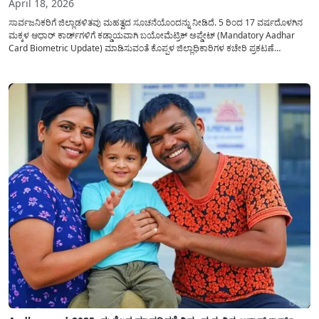
April 18, 2026
ಸಾರ್ವಜನಿಕರಿಗೆ ಜಿಲ್ಲಾಡಳಿತವು ಮಹತ್ವದ ಸೂಚನೆಯೊಂದನ್ನು ನೀಡಿದೆ. 5 ರಿಂದ 17 ವರ್ಷದೊಳಗಿನ
ಮಕ್ಕಳ ಆಧಾರ್ ಕಾರ್ಡ್‌ಗಳಿಗೆ ಕಡ್ಡಾಯವಾಗಿ ಬಯೋಮೆಟ್ರಿಕ್ ಅಪ್ಡೇಟ್ (Mandatory Aadhar
Card Biometric Update) ಮಾಡಿಸುವಂತೆ ಕೊಪ್ಪಳ ಜಿಲ್ಲಾಧಿಕಾರಿಗಳ ಕಚೇರಿ ಪ್ರಕಟಣೆ
ಹೊರಡಿಸಿದೆ. ಮಕ್ಕಳ ಶಾಲಾ ದಾಖಲಾತಿ, ವಿದ್ಯಾರ್ಥಿ ವೇತನ ಹಾಗೂ ಸರ್ಕಾರದ ವಿವಿಧ ಸೌಲಭ್ಯಗಳನ್ನು
ಪಡೆಯಲು ಈ ಪ್ರಕ್ರಿಯೆ ಅತ್ಯಂತ ಅವಶ್ಯಕವಾಗಿದೆ....