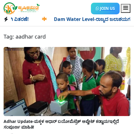
JOIN US
ವಿತರಣೆ!
✱
Dam Water Level-ರಾಜ್ಯದ ಜಲಾಶಯಗಳಿಗೆ ಒಂದೇ ದಿನ
Tag:
aadhar card
Adhar Update-ಮಕ್ಕಳ ಆಧಾರ್ ಬಯೋಮೆಟ್ರಿಕ್ ಅಪ್ಡೇಟ್ ಕಡ್ಡಾಯ!ಇಲ್ಲಿದೆ
ಸಂಪೂರ್ಣ ಮಾಹಿತಿ!