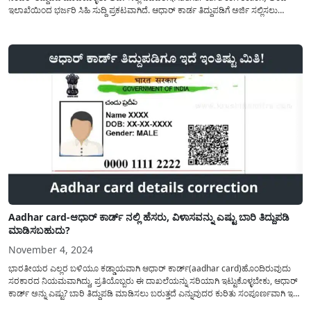
ಇಲಾಖೆಯಿಂದ ಭರ್ಜರಿ ಸಿಹಿ ಸುದ್ದಿ ಪ್ರಕಟವಾಗಿದೆ. ಆಧಾರ್ ಕಾರ್ಡ ತಿದ್ದುಪಡಿಗೆ ಅರ್ಜಿ ಸಲ್ಲಿಸಲು
ಸಾರ್ವಜನಿಕರಿಗೆ ಅನುಕೂಲ ಮಾಡಿಕೊಡುವ ದೇಸೆಯಲ್ಲಿ ಆಧಾರ್ ಕಾರ್ಡ ತಿದ್ದುಪಡಿ(Aadhar card)
ಮತ್ತು ನೋಂದಣಿಗೆ ಸಂಬಂಧಪಟ್ಟಂತೆ ಅಂಚೆ...
Aadhar card-ಆಧಾರ್ ಕಾರ್ಡ್‌ ನಲ್ಲಿ ಹೆಸರು, ವಿಳಾಸವನ್ನು ಎಷ್ಟು ಬಾರಿ ತಿದ್ದುಪಡಿ
ಮಾಡಿಸಬಹುದು?
November 4, 2024
ಭಾರತೀಯರ ಎಲ್ಲರ ಬಳಿಯೂ ಕಡ್ಡಾಯವಾಗಿ ಆಧಾರ್ ಕಾರ್ಡ್(aadhar card)ಹೊಂದಿರುವುದು
ಸರಕಾರದ ನಿಯಮವಾಗಿದ್ದು, ಪ್ರತಿಯೊಬ್ಬರು ಈ ದಾಖಲೆಯನ್ನು ಸರಿಯಾಗಿ ಇಟ್ಟುಕೊಳ್ಳಬೇಕು, ಆಧಾರ್
ಕಾರ್ಡ್ ಅನ್ನು ಎಷ್ಟು? ಬಾರಿ ತಿದ್ದುಪಡಿ ಮಾಡಿಸಲು ಬರುತ್ತದೆ ಎನ್ನುವುದರ ಕುರಿತು ಸಂಪೂರ್ಣವಾಗಿ ಇಲ್ಲಿ
ತಿಳಿಸಲಾಗಿದೆ. ಆಧಾರ್ ಕಾರ್ಡ್‌ ಅನ್ನು ಹೊಂದುವುದು ಎಷ್ಟು ಮುಖ್ಯವು ಅದರಲ್ಲಿ ನಮೂದಿಸಿದ