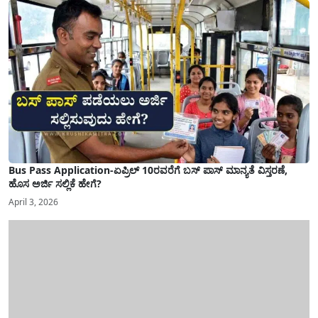
Bus Pass Application-ಏಪ್ರಿಲ್ 10ರವರೆಗೆ ಬಸ್ ಪಾಸ್ ಮಾನ್ಯತೆ ವಿಸ್ತರಣೆ,
ಹೊಸ ಅರ್ಜಿ ಸಲ್ಲಿಕೆ ಹೇಗೆ?
April 3, 2026