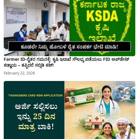
Farmer ID-ರೈತರ ಗಮನಕ್ಕೆ: ಕೃಷಿ ಇಲಾಖೆ ಸೌಲಭ್ಯ ಪಡೆಯಲು FID ಅಪ್‌ಡೇಟ್
ಕಡ್ಡಾಯ – ತಪ್ಪಿದರೆ ಸಬ್ಸಿಡಿ ಕಟ್!
February 22, 2026