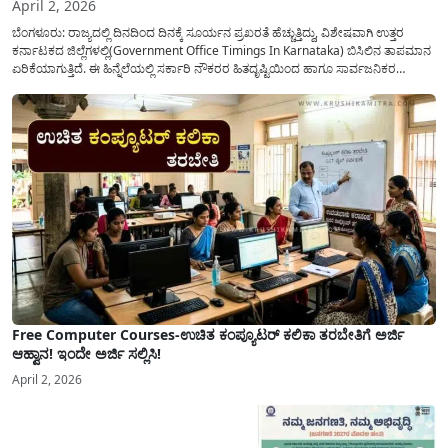
April 2, 2026
ಬೆಂಗಳೂರು: ರಾಜ್ಯದಲ್ಲಿ ದಿನದಿಂದ ದಿನಕ್ಕೆ ಸೂರ್ಯನ ಪ್ರಖರತೆ ಹೆಚ್ಚುತ್ತಿದ್ದು, ವಿಶೇಷವಾಗಿ ಉತ್ತರ
ಕರ್ನಾಟಕದ ಜಿಲ್ಲೆಗಳಲ್ಲಿ(Government Office Timings In Karnataka) ಬಿಸಿಲಿನ ತಾಪಮಾನ
ಏರಿಕೆಯಾಗುತ್ತಿದೆ. ಈ ಹಿನ್ನೆಲೆಯಲ್ಲಿ ಸರ್ಕಾರಿ ನೌಕರರ ಹಿತದೃಷ್ಟಿಯಿಂದ ಹಾಗೂ ಸಾರ್ವಜನಿಕರ
ಅನುಕೂಲಕ್ಕಾಗಿ ಕರ್ನಾಟಕ ಸರ್ಕಾರವು ಮಹತ್ವದ ನಿರ್ಧಾರವೊಂದನ್ನು ಕೈಗೊಂಡಿದೆ. ಕಿತ್ತೂರು ಕರ್ನಾಟಕ
ಮತ್ತು ಕಲ್ಯಾಣ ಕರ್ನಾಟಕದ ಒಟ್ಟು 9 ಜಿಲ್ಲೆಗಳಲ್ಲಿ ಏಪ್ರಿಲ್...
Free Computer Courses-ಉಚಿತ ಕಂಪ್ಯೂಟರ್ ಕಲಿಕಾ ತರಬೇತಿಗೆ ಅರ್ಜಿ
ಆಹ್ವಾನ! ಇಂದೇ ಅರ್ಜಿ ಸಲ್ಲಿಸಿ!
April 2, 2026