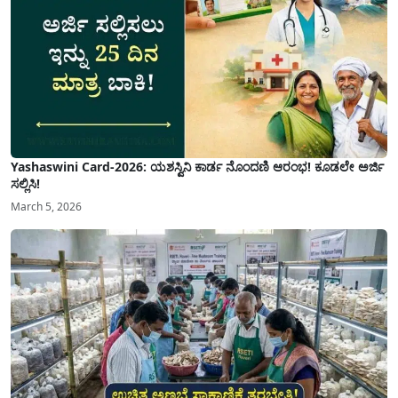
Yashaswini Card-2026: ಯಶಸ್ವಿನಿ ಕಾರ್ಡ ನೊಂದಣಿ ಆರಂಭ! ಕೂಡಲೇ ಅರ್ಜಿ
ಸಲ್ಲಿಸಿ!
March 5, 2026