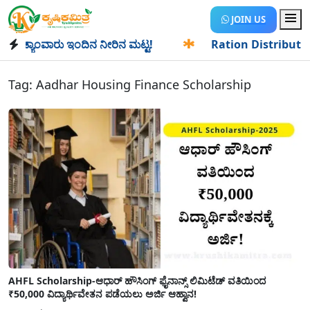
JOIN US
್ಯಾಂವಾರು ಇಂದಿನ ನೀರಿನ ಮಟ್ಟ!
✱
Ration Distribution-ಪಡಿತರದ
Tag:
Aadhar Housing Finance Scholarship
AHFL Scholarship-ಆಧಾರ್ ಹೌಸಿಂಗ್ ಫೈನಾನ್ಸ್ ಲಿಮಿಟೆಡ್ ವತಿಯಿಂದ
₹50,000 ವಿದ್ಯಾರ್ಥಿವೇತನ ಪಡೆಯಲು ಅರ್ಜಿ ಆಹ್ವಾನ!