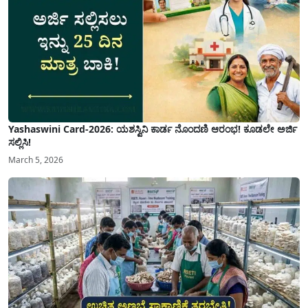
Yashaswini Card-2026: ಯಶಸ್ವಿನಿ ಕಾರ್ಡ ನೊಂದಣಿ ಆರಂಭ! ಕೂಡಲೇ ಅರ್ಜಿ
ಸಲ್ಲಿಸಿ!
March 5, 2026