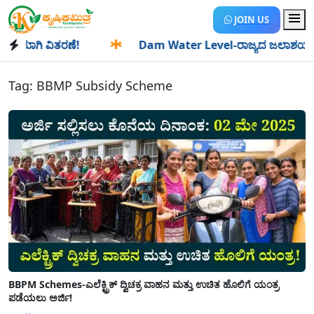
JOIN US
ಯಾಗಿ ವಿತರಣೆ!
✱
Dam Water Level-ರಾಜ್ಯದ ಜಲಾಶಯಗಳಿಗೆ ಒಂದೇ
Tag:
BBMP Subsidy Scheme
BBPM Schemes-ಎಲೆಕ್ಟ್ರಿಕ್ ದ್ವಿಚಕ್ರ ವಾಹನ ಮತ್ತು ಉಚಿತ ಹೊಲಿಗೆ ಯಂತ್ರ
ಪಡೆಯಲು ಅರ್ಜಿ!