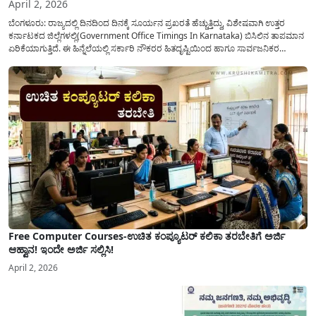
April 2, 2026
ಬೆಂಗಳೂರು: ರಾಜ್ಯದಲ್ಲಿ ದಿನದಿಂದ ದಿನಕ್ಕೆ ಸೂರ್ಯನ ಪ್ರಖರತೆ ಹೆಚ್ಚುತ್ತಿದ್ದು, ವಿಶೇಷವಾಗಿ ಉತ್ತರ
ಕರ್ನಾಟಕದ ಜಿಲ್ಲೆಗಳಲ್ಲಿ(Government Office Timings In Karnataka) ಬಿಸಿಲಿನ ತಾಪಮಾನ
ಏರಿಕೆಯಾಗುತ್ತಿದೆ. ಈ ಹಿನ್ನೆಲೆಯಲ್ಲಿ ಸರ್ಕಾರಿ ನೌಕರರ ಹಿತದೃಷ್ಟಿಯಿಂದ ಹಾಗೂ ಸಾರ್ವಜನಿಕರ
ಅನುಕೂಲಕ್ಕಾಗಿ ಕರ್ನಾಟಕ ಸರ್ಕಾರವು ಮಹತ್ವದ ನಿರ್ಧಾರವೊಂದನ್ನು ಕೈಗೊಂಡಿದೆ. ಕಿತ್ತೂರು ಕರ್ನಾಟಕ
ಮತ್ತು ಕಲ್ಯಾಣ ಕರ್ನಾಟಕದ ಒಟ್ಟು 9 ಜಿಲ್ಲೆಗಳಲ್ಲಿ ಏಪ್ರಿಲ್...
Free Computer Courses-ಉಚಿತ ಕಂಪ್ಯೂಟರ್ ಕಲಿಕಾ ತರಬೇತಿಗೆ ಅರ್ಜಿ
ಆಹ್ವಾನ! ಇಂದೇ ಅರ್ಜಿ ಸಲ್ಲಿಸಿ!
April 2, 2026