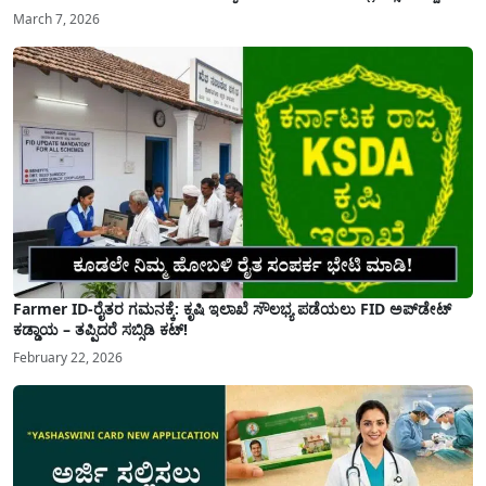
March 7, 2026
Farmer ID-ರೈತರ ಗಮನಕ್ಕೆ: ಕೃಷಿ ಇಲಾಖೆ ಸೌಲಭ್ಯ ಪಡೆಯಲು FID ಅಪ್‌ಡೇಟ್
ಕಡ್ಡಾಯ – ತಪ್ಪಿದರೆ ಸಬ್ಸಿಡಿ ಕಟ್!
February 22, 2026