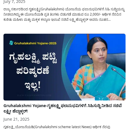
July 7, 2025
ರಾಜ್ಯ ಸರ್ಕಾರದಿಂದ ಗೃಹಲಕ್ಷ್ಮಿ(Gruhalakshmi) ಯೋಜನೆಯ ಫಲಾನುಭವಿಗಳಿಗೆ ಸಿಹಿ ಸುದ್ದಿಯನ್ನು
ನೀಡಲಾಗಿದ್ದು ಈ ಯೋಜನೆಯಡಿ ಪ್ರತಿ ತಿಂಗಳು ಬಿಡುಗಡೆ ಮಾಡುವ ರೂ 2,000/- ಆರ್ಥಿಕ ನೆರವಿನ
ಕುರಿತು ಮಹಿಳಾ ಮತ್ತು ಮಕ್ಕಳ ಕಲ್ಯಾಣ ಇಲಾಖೆ ಸಚಿವೆ ಲಕ್ಷ್ಮಿ ಹೆಬ್ಬಾಳ್ಕರ್ ಅವರು ನೂತನ
ಮಾಹಿತಿಯನ್ನು ಮಾಧ್ಯಮ ಸುದ್ದಿ ಗೋಷ್ಠಿಯಲ್ಲಿ ಹಂಚಿಕೊಂಡಿದ್ದಾರೆ ಇದರ ಸಂಪೂರ್ಣ ವಿವರವನ್ನು ಈ
ಅಂಕಣದಲ್ಲಿ ಹಂಚಿಕೊಳ್ಳಲಾಗಿದೆ....
Gruhalakshmi Yojane-ಗೃಹಲಕ್ಷ್ಮಿ ಫಲಾನುಭವಿಗಳಿಗೆ ಸಿಹಿಸುದ್ದಿ ನೀಡಿದ ಸಚಿವೆ
ಲಕ್ಷ್ಮೀ ಹೆಬ್ಬಾಳ್ಕರ್!
June 21, 2025
ಗೃಹಲಕ್ಷ್ಮಿ ಯೋಜನೆಯಡಿ(Gruhalakshmi scheme latest News) ಆರ್ಥಿಕ ನೆರವು