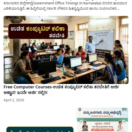
ಕರ್ನಾಟಕದ ಜಿಲ್ಲೆಗಳಲ್ಲಿ(Government Office Timings In Karnataka) ಬಿಸಿಲಿನ ತಾಪಮಾನ
ಏರಿಕೆಯಾಗುತ್ತಿದೆ. ಈ ಹಿನ್ನೆಲೆಯಲ್ಲಿ ಸರ್ಕಾರಿ ನೌಕರರ ಹಿತದೃಷ್ಟಿಯಿಂದ ಹಾಗೂ ಸಾರ್ವಜನಿಕರ
ಅನುಕೂಲಕ್ಕಾಗಿ ಕರ್ನಾಟಕ ಸರ್ಕಾರವು ಮಹತ್ವದ ನಿರ್ಧಾರವೊಂದನ್ನು ಕೈಗೊಂಡಿದೆ. ಕಿತ್ತೂರು ಕರ್ನಾಟಕ
ಮತ್ತು ಕಲ್ಯಾಣ ಕರ್ನಾಟಕದ ಒಟ್ಟು 9 ಜಿಲ್ಲೆಗಳಲ್ಲಿ ಏಪ್ರಿಲ್...
Free Computer Courses-ಉಚಿತ ಕಂಪ್ಯೂಟರ್ ಕಲಿಕಾ ತರಬೇತಿಗೆ ಅರ್ಜಿ
ಆಹ್ವಾನ! ಇಂದೇ ಅರ್ಜಿ ಸಲ್ಲಿಸಿ!
April 2, 2026