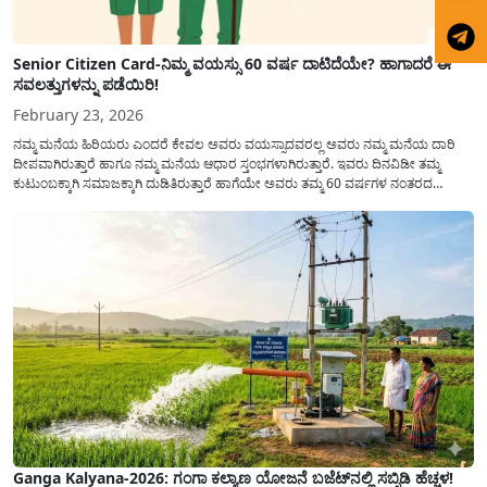
Senior Citizen Card-ನಿಮ್ಮ ವಯಸ್ಸು 60 ವರ್ಷ ದಾಟಿದೆಯೇ? ಹಾಗಾದರೆ ಈ
ಸವಲತ್ತುಗಳನ್ನು ಪಡೆಯಿರಿ!
February 23, 2026
ನಮ್ಮ ಮನೆಯ ಹಿರಿಯರು ಎಂದರೆ ಕೇವಲ ಅವರು ವಯಸ್ಸಾದವರಲ್ಲ ಅವರು ನಮ್ಮ ಮನೆಯ ದಾರಿ
ದೀಪವಾಗಿರುತ್ತಾರೆ ಹಾಗೂ ನಮ್ಮ ಮನೆಯ ಆಧಾರ ಸ್ತಂಭಗಳಾಗಿರುತ್ತಾರೆ. ಇವರು ದಿನವಿಡೀ ತಮ್ಮ
ಕುಟುಂಬಕ್ಕಾಗಿ ಸಮಾಜಕ್ಕಾಗಿ ದುಡಿತಿರುತ್ತಾರೆ ಹಾಗೆಯೇ ಅವರು ತಮ್ಮ 60 ವರ್ಷಗಳ ನಂತರದ
ಜೀವನವನ್ನು ನೆಮ್ಮದಿಯಿಂದ ಕಳೆಯಬೇಕೆಂಬುದು ಪ್ರತಿಯೊಬ್ಬರ ಕನಸಾಗಿರುತ್ತದೆ ಆದ್ದರಿಂದ ಸರ್ಕಾರವು
ಹಿರಿಯ ನಾಗರಿಕರ ಗುರುತಿನ ಚೀಟಿ...
Ganga Kalyana-2026: ಗಂಗಾ ಕಲ್ಯಾಣ ಯೋಜನೆ ಬಜೆಟ್‌ನಲ್ಲಿ ಸಬ್ಸಿಡಿ ಹೆಚ್ಚಳ!