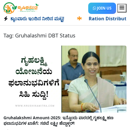
JOIN US
್ಯಾಂವಾರು ಇಂದಿನ ನೀರಿನ ಮಟ್ಟ!
✱
Ration Distribution-ಪಡಿತರದ
Tag:
Gruhalashmi DBT Status
Gruhalakshmi Amount-2025: ಇನ್ನೊಂದು ವಾರದಲ್ಲಿ ಗೃಹಲಕ್ಷ್ಮಿ ಹಣ
ಫಲಾನುಭವಿಗಳ ಖಾತೆಗೆ: ಸಚಿವೆ ಲಕ್ಷ್ಮೀ ಹೆಬ್ಬಾಳ್ಕರ್!