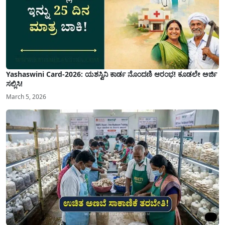
Yashaswini Card-2026: ಯಶಸ್ವಿನಿ ಕಾರ್ಡ ನೊಂದಣಿ ಆರಂಭ! ಕೂಡಲೇ ಅರ್ಜಿ
ಸಲ್ಲಿಸಿ!
March 5, 2026