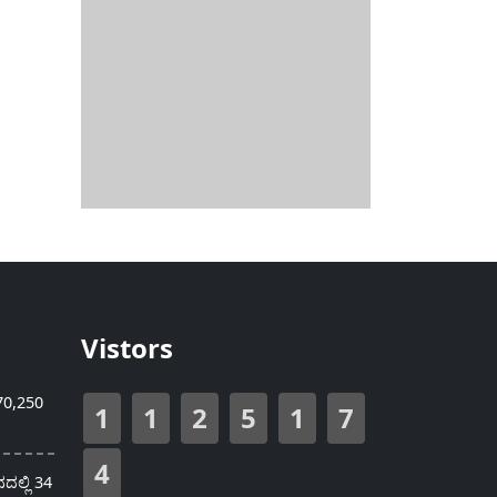
Vistors
70,250
1
1
2
5
1
7
4
ಲ್ಲಿ 34