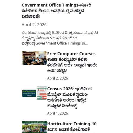
Government Office Timings-ಸರ್ಕಾರಿ
ಕಚೇರಿಗಳ ಕೆಲಸದ ಅವಧಿಯಲ್ಲಿ ಮಹತ್ವದ
ಬದಲಾವಣೆ!
April 2, 2026
ಬೆಂಗಳೂರು: ರಾಜ್ಯದಲ್ಲಿ ದಿನದಿಂದ ದಿನಕ್ಕೆ ಸೂರ್ಯನ ಪ್ರಖರತೆ
ಹೆಚ್ಚುತ್ತಿದ್ದು, ವಿಶೇಷವಾಗಿ ಉತ್ತರ ಕರ್ನಾಟಕದ
ಜಿಲ್ಲೆಗಳಲ್ಲಿ(Government Office Timings In
Karnataka) ಬಿಸಿಲಿನ ತಾಪಮಾನ ಏರಿಕೆಯಾಗುತ್ತಿದೆ. ಈ
Free Computer Courses-
ಹಿನ್ನೆಲೆಯಲ್ಲಿ ಸರ್ಕಾರಿ ನೌಕರರ ಹಿತದೃಷ್ಟಿಯಿಂದ ಹಾಗೂ
ಉಚಿತ ಕಂಪ್ಯೂಟರ್ ಕಲಿಕಾ
ಸಾರ್ವಜನಿಕರ ಅನುಕೂಲಕ್ಕಾಗಿ ಕರ್ನಾಟಕ ಸರ್ಕಾರವು
ಮಹತ್ವದ ನಿರ್ಧಾರವೊಂದನ್ನು ಕೈಗೊಂಡಿದೆ. ಕಿತ್ತೂರು ಕರ್ನಾಟಕ
ತರಬೇತಿಗೆ ಅರ್ಜಿ ಆಹ್ವಾನ! ಇಂದೇ
ಮತ್ತು ಕಲ್ಯಾಣ ಕರ್ನಾಟಕದ ಒಟ್ಟು 9 ಜಿಲ್ಲೆಗಳಲ್ಲಿ ಏಪ್ರಿಲ್...
ಅರ್ಜಿ ಸಲ್ಲಿಸಿ!
April 2, 2026
Census-2026: ಇಂದಿನಿಂದ
ಮೊಬೈಲ್ ಮೂಲಕ ಸ್ವಯಂ-
ಜನಗಣತಿ ಆರಂಭ! ಇಲ್ಲಿದೆ
ಕಂಪ್ಲೀಟ್ ಡೀಟೇಲ್ಸ್!
April 1, 2026
Horticulture Training-10
ತಿಂಗಳ ಉಚಿತ ತೋಟಗಾರಿಕೆ