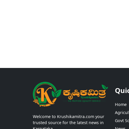
Qui
Home
Agricul
Welcome to Krushikamitra.com your
Govt S
trusted source for the latest news in
Karnataka.
News