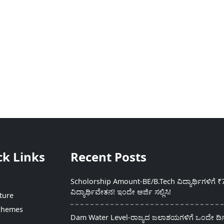
ck Links
Recent Posts
Scholorship Amount-BE/B.Tech ವಿದ್ಯಾರ್ಥಿಗಳಿಗೆ ₹
ವಿದ್ಯಾರ್ಥಿವೇತನ! ಇಂದೇ ಅರ್ಜಿ ಸಲ್ಲಿಸಿ!
ture
chemes
Dam Water Level-ರಾಜ್ಯದ ಜಲಾಶಯಗಳಿಗೆ ಒಂದೇ ದಿನದ