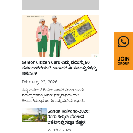
Senior Citizen Card-ನಿಮ್ಮ ವಯಸ್ಸು 60
ವರ್ಷ ದಾಟಿದೆಯೇ? ಹಾಗಾದರೆ ಈ ಸವಲತ್ತುಗಳನ್ನು
ಪಡೆಯಿರಿ!
February 23, 2026
ನಮ್ಮ ಮನೆಯ ಹಿರಿಯರು ಎಂದರೆ ಕೇವಲ ಅವರು
ವಯಸ್ಸಾದವರಲ್ಲ ಅವರು ನಮ್ಮ ಮನೆಯ ದಾರಿ
ದೀಪವಾಗಿರುತ್ತಾರೆ ಹಾಗೂ ನಮ್ಮ ಮನೆಯ ಆಧಾರ
ಸ್ತಂಭಗಳಾಗಿರುತ್ತಾರೆ. ಇವರು ದಿನವಿಡೀ ತಮ್ಮ ಕುಟುಂಬಕ್ಕಾಗಿ
Ganga Kalyana-2026:
ಸಮಾಜಕ್ಕಾಗಿ ದುಡಿತಿರುತ್ತಾರೆ ಹಾಗೆಯೇ ಅವರು ತಮ್ಮ 60
ಗಂಗಾ ಕಲ್ಯಾಣ ಯೋಜನೆ
ವರ್ಷಗಳ ನಂತರದ ಜೀವನವನ್ನು ನೆಮ್ಮದಿಯಿಂದ
ಕಳೆಯಬೇಕೆಂಬುದು ಪ್ರತಿಯೊಬ್ಬರ ಕನಸಾಗಿರುತ್ತದೆ ಆದ್ದರಿಂದ
ಬಜೆಟ್‌ನಲ್ಲಿ ಸಬ್ಸಿಡಿ ಹೆಚ್ಚಳ!
ಸರ್ಕಾರವು ಹಿರಿಯ ನಾಗರಿಕರ ಗುರುತಿನ ಚೀಟಿ...
March 7, 2026