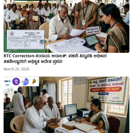
RTC Correction-ಕಂದಾಯ ಅದಾಲತ್: ಪಹಣಿ ತಿದ್ದುಪಡಿ ಅಧಿಕಾರ
ತಹಶೀಲ್ದಾರರಿಗೆ ಅಧಿಕೃತ ಆದೇಶ ಪ್ರಕಟ!
March 25, 2026