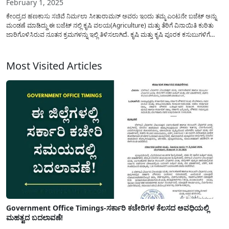
February 1, 2025
ಕೇಂದ್ರದ ಹಣಕಾಸು ಸಚಿವೆ ನಿರ್ಮಲಾ ಸೀತಾರಾಮನ್ ಅವರು ಇಂದು ತಮ್ಮ ಎಂಟನೇ ಬಜೆಟ್ ಅನ್ನು
ಮಂಡಣೆ ಮಾಡಿದ್ದು ಈ ಬಜೆಟ್ ನಲ್ಲಿ ಕೃಷಿ ವಲಯ(Agriculture) ಮತ್ತು ತೆರಿಗೆ ವಿನಾಯಿತಿ ಕುರಿತು
ಜಾರಿಗೊಳಿಸಿರುವ ನೂತನ ಕ್ರಮಗಳನ್ನು ಇಲ್ಲಿ ತಿಳಿಸಲಾಗಿದೆ. ಕೃಷಿ ಮತ್ತು ಕೃಷಿ ಪೂರಕ ಕಸುಬುಗಳಿಗೆ
ಕಿಸಾನ್ ಕ್ರೆಡಿಟ್ ಕಾರ್ಡ(Kisan Credit Card) ಯೋಜನೆಯಡಿ ಕಡಿಮೆ ಬಡ್ದಿದರದಲ್ಲಿ...
Most Visited Articles
Government Office Timings-ಸರ್ಕಾರಿ ಕಚೇರಿಗಳ ಕೆಲಸದ ಅವಧಿಯಲ್ಲಿ
ಮಹತ್ವದ ಬದಲಾವಣೆ!