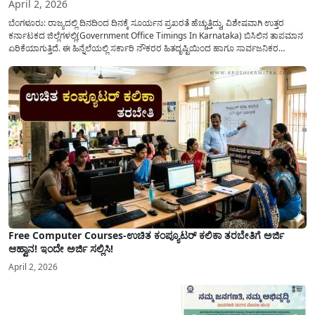
April 2, 2026
ಬೆಂಗಳೂರು: ರಾಜ್ಯದಲ್ಲಿ ದಿನದಿಂದ ದಿನಕ್ಕೆ ಸೂರ್ಯನ ಪ್ರಖರತೆ ಹೆಚ್ಚುತ್ತಿದ್ದು, ವಿಶೇಷವಾಗಿ ಉತ್ತರ
ಕರ್ನಾಟಕದ ಜಿಲ್ಲೆಗಳಲ್ಲಿ(Government Office Timings In Karnataka) ಬಿಸಿಲಿನ ತಾಪಮಾನ
ಏರಿಕೆಯಾಗುತ್ತಿದೆ. ಈ ಹಿನ್ನೆಲೆಯಲ್ಲಿ ಸರ್ಕಾರಿ ನೌಕರರ ಹಿತದೃಷ್ಟಿಯಿಂದ ಹಾಗೂ ಸಾರ್ವಜನಿಕರ
ಅನುಕೂಲಕ್ಕಾಗಿ ಕರ್ನಾಟಕ ಸರ್ಕಾರವು ಮಹತ್ವದ ನಿರ್ಧಾರವೊಂದನ್ನು ಕೈಗೊಂಡಿದೆ. ಕಿತ್ತೂರು ಕರ್ನಾಟಕ
ಮತ್ತು ಕಲ್ಯಾಣ ಕರ್ನಾಟಕದ ಒಟ್ಟು 9 ಜಿಲ್ಲೆಗಳಲ್ಲಿ ಏಪ್ರಿಲ್...
Free Computer Courses-ಉಚಿತ ಕಂಪ್ಯೂಟರ್ ಕಲಿಕಾ ತರಬೇತಿಗೆ ಅರ್ಜಿ
ಆಹ್ವಾನ! ಇಂದೇ ಅರ್ಜಿ ಸಲ್ಲಿಸಿ!
April 2, 2026