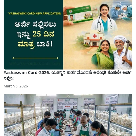
Yashaswini Card-2026: ಯಶಸ್ವಿನಿ ಕಾರ್ಡ ನೊಂದಣಿ ಆರಂಭ! ಕೂಡಲೇ ಅರ್ಜಿ
ಸಲ್ಲಿಸಿ!
March 5, 2026