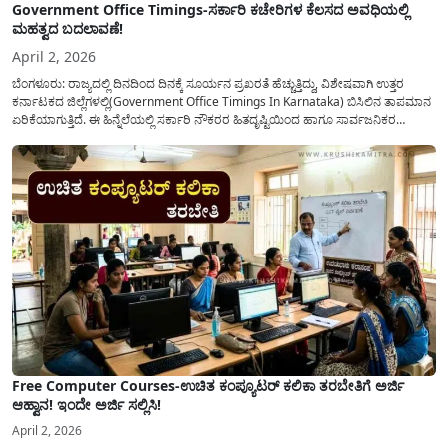
Government Office Timings-ಸರ್ಕಾರಿ ಕಚೇರಿಗಳ ಕೆಲಸದ ಅವಧಿಯಲ್ಲಿ
ಮಹತ್ವದ ಬದಲಾವಣೆ!
April 2, 2026
ಬೆಂಗಳೂರು: ರಾಜ್ಯದಲ್ಲಿ ದಿನದಿಂದ ದಿನಕ್ಕೆ ಸೂರ್ಯನ ಪ್ರಖರತೆ ಹೆಚ್ಚುತ್ತಿದ್ದು, ವಿಶೇಷವಾಗಿ ಉತ್ತರ
ಕರ್ನಾಟಕದ ಜಿಲ್ಲೆಗಳಲ್ಲಿ(Government Office Timings In Karnataka) ಬಿಸಿಲಿನ ತಾಪಮಾನ
ಏರಿಕೆಯಾಗುತ್ತಿದೆ. ಈ ಹಿನ್ನೆಲೆಯಲ್ಲಿ ಸರ್ಕಾರಿ ನೌಕರರ ಹಿತದೃಷ್ಟಿಯಿಂದ ಹಾಗೂ ಸಾರ್ವಜನಿಕರ
ಅನುಕೂಲಕ್ಕಾಗಿ ಕರ್ನಾಟಕ ಸರ್ಕಾರವು ಮಹತ್ವದ ನಿರ್ಧಾರವೊಂದನ್ನು ಕೈಗೊಂಡಿದೆ. ಕಿತ್ತೂರು ಕರ್ನಾಟಕ
ಮತ್ತು ಕಲ್ಯಾಣ ಕರ್ನಾಟಕದ ಒಟ್ಟು 9 ಜಿಲ್ಲೆಗಳಲ್ಲಿ ಏಪ್ರಿಲ್...
Free Computer Courses-ಉಚಿತ ಕಂಪ್ಯೂಟರ್ ಕಲಿಕಾ ತರಬೇತಿಗೆ ಅರ್ಜಿ
ಆಹ್ವಾನ! ಇಂದೇ ಅರ್ಜಿ ಸಲ್ಲಿಸಿ!
April 2, 2026