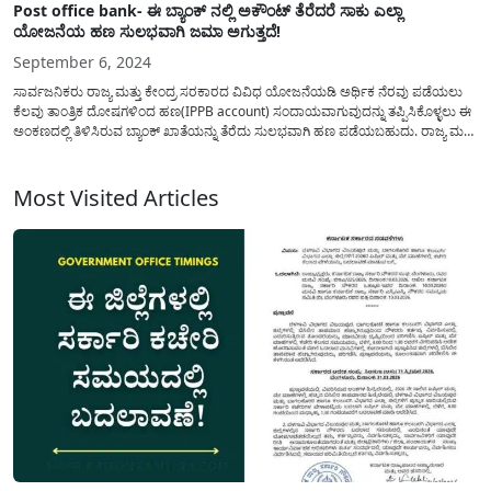
Post office bank- ಈ ಬ್ಯಾಂಕ್ ನಲ್ಲಿ ಅಕೌಂಟ್ ತೆರೆದರೆ ಸಾಕು ಎಲ್ಲಾ
ಯೋಜನೆಯ ಹಣ ಸುಲಭವಾಗಿ ಜಮಾ ಅಗುತ್ತದೆ!
September 6, 2024
ಸಾರ್ವಜನಿಕರು ರಾಜ್ಯ ಮತ್ತು ಕೇಂದ್ರ ಸರಕಾರದ ವಿವಿಧ ಯೋಜನೆಯಡಿ ಅರ್ಥಿಕ ನೆರವು ಪಡೆಯಲು
ಕೆಲವು ತಾಂತ್ರಿಕ ದೋಷಗಳಿಂದ ಹಣ(IPPB account) ಸಂದಾಯವಾಗುವುದನ್ನು ತಪ್ಪಿಸಿಕೊಳ್ಳಲು ಈ
ಅಂಕಣದಲ್ಲಿ ತಿಳಿಸಿರುವ ಬ್ಯಾಂಕ್ ಖಾತೆಯನ್ನು ತೆರೆದು ಸುಲಭವಾಗಿ ಹಣ ಪಡೆಯಬಹುದು. ರಾಜ್ಯ ಮತ್ತು
ಕೇಂದ್ರ ಸರಕಾರದ ಯಾವುದೇ ಯೋಜನೆಯಡಿ ಅರ್ಹ ಫಲಾನುಭವಿಗಳಿಗೆ ಅರ್ಥಿಕ ನೆರವನ್ನು ನೀಡಲು
ನೇರ ನಗದು ವರ್ಗಾವಣೆ(DBT)...
Most Visited Articles