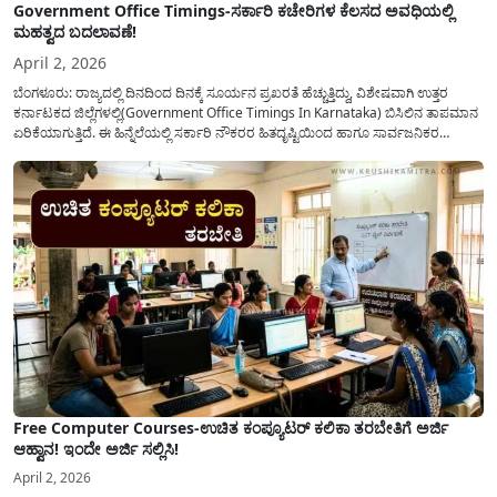
Government Office Timings-ಸರ್ಕಾರಿ ಕಚೇರಿಗಳ ಕೆಲಸದ ಅವಧಿಯಲ್ಲಿ
ಮಹತ್ವದ ಬದಲಾವಣೆ!
April 2, 2026
ಬೆಂಗಳೂರು: ರಾಜ್ಯದಲ್ಲಿ ದಿನದಿಂದ ದಿನಕ್ಕೆ ಸೂರ್ಯನ ಪ್ರಖರತೆ ಹೆಚ್ಚುತ್ತಿದ್ದು, ವಿಶೇಷವಾಗಿ ಉತ್ತರ
ಕರ್ನಾಟಕದ ಜಿಲ್ಲೆಗಳಲ್ಲಿ(Government Office Timings In Karnataka) ಬಿಸಿಲಿನ ತಾಪಮಾನ
ಏರಿಕೆಯಾಗುತ್ತಿದೆ. ಈ ಹಿನ್ನೆಲೆಯಲ್ಲಿ ಸರ್ಕಾರಿ ನೌಕರರ ಹಿತದೃಷ್ಟಿಯಿಂದ ಹಾಗೂ ಸಾರ್ವಜನಿಕರ
ಅನುಕೂಲಕ್ಕಾಗಿ ಕರ್ನಾಟಕ ಸರ್ಕಾರವು ಮಹತ್ವದ ನಿರ್ಧಾರವೊಂದನ್ನು ಕೈಗೊಂಡಿದೆ. ಕಿತ್ತೂರು ಕರ್ನಾಟಕ
ಮತ್ತು ಕಲ್ಯಾಣ ಕರ್ನಾಟಕದ ಒಟ್ಟು 9 ಜಿಲ್ಲೆಗಳಲ್ಲಿ ಏಪ್ರಿಲ್...
Free Computer Courses-ಉಚಿತ ಕಂಪ್ಯೂಟರ್ ಕಲಿಕಾ ತರಬೇತಿಗೆ ಅರ್ಜಿ
ಆಹ್ವಾನ! ಇಂದೇ ಅರ್ಜಿ ಸಲ್ಲಿಸಿ!
April 2, 2026