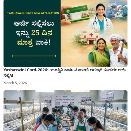
Yashaswini Card-2026: ಯಶಸ್ವಿನಿ ಕಾರ್ಡ ನೊಂದಣಿ ಆರಂಭ! ಕೂಡಲೇ ಅರ್ಜಿ
ಸಲ್ಲಿಸಿ!
March 5, 2026