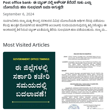
Post office bank- ಈ ಬ್ಯಾಂಕ್ ನಲ್ಲಿ ಅಕೌಂಟ್ ತೆರೆದರೆ ಸಾಕು ಎಲ್ಲಾ
ಯೋಜನೆಯ ಹಣ ಸುಲಭವಾಗಿ ಜಮಾ ಅಗುತ್ತದೆ!
September 6, 2024
ಸಾರ್ವಜನಿಕರು ರಾಜ್ಯ ಮತ್ತು ಕೇಂದ್ರ ಸರಕಾರದ ವಿವಿಧ ಯೋಜನೆಯಡಿ ಅರ್ಥಿಕ ನೆರವು ಪಡೆಯಲು
ಕೆಲವು ತಾಂತ್ರಿಕ ದೋಷಗಳಿಂದ ಹಣ(IPPB account) ಸಂದಾಯವಾಗುವುದನ್ನು ತಪ್ಪಿಸಿಕೊಳ್ಳಲು ಈ
ಅಂಕಣದಲ್ಲಿ ತಿಳಿಸಿರುವ ಬ್ಯಾಂಕ್ ಖಾತೆಯನ್ನು ತೆರೆದು ಸುಲಭವಾಗಿ ಹಣ ಪಡೆಯಬಹುದು. ರಾಜ್ಯ ಮತ್ತು
ಕೇಂದ್ರ ಸರಕಾರದ ಯಾವುದೇ ಯೋಜನೆಯಡಿ ಅರ್ಹ ಫಲಾನುಭವಿಗಳಿಗೆ ಅರ್ಥಿಕ ನೆರವನ್ನು ನೀಡಲು
ನೇರ ನಗದು ವರ್ಗಾವಣೆ(DBT)...
Most Visited Articles