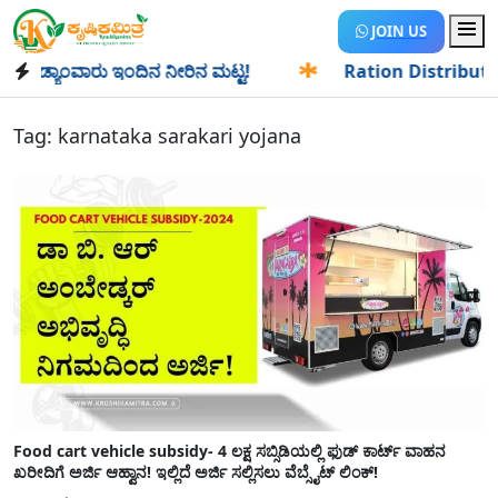
JOIN US
ಡ್ಯಾಂವಾರು ಇಂದಿನ ನೀರಿನ ಮಟ್ಟ!
✱
Ration Distribution-ಪಡಿತರ
Tag:
karnataka sarakari yojana
Food cart vehicle subsidy- 4 ಲಕ್ಷ ಸಬ್ಸಿಡಿಯಲ್ಲಿ ಫುಡ್ ಕಾರ್ಟ್ ವಾಹನ
ಖರೀದಿಗೆ ಅರ್ಜಿ ಆಹ್ವಾನ! ಇಲ್ಲಿದೆ ಅರ್ಜಿ ಸಲ್ಲಿಸಲು ವೆಬ್ಸೈಟ್ ಲಿಂಕ್!