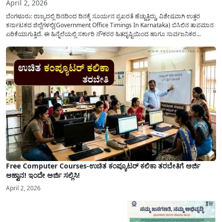
April 2, 2026
ಬೆಂಗಳೂರು: ರಾಜ್ಯದಲ್ಲಿ ದಿನದಿಂದ ದಿನಕ್ಕೆ ಸೂರ್ಯನ ಪ್ರಖರತೆ ಹೆಚ್ಚುತ್ತಿದ್ದು, ವಿಶೇಷವಾಗಿ ಉತ್ತರ
ಕರ್ನಾಟಕದ ಜಿಲ್ಲೆಗಳಲ್ಲಿ(Government Office Timings In Karnataka) ಬಿಸಿಲಿನ ತಾಪಮಾನ
ಏರಿಕೆಯಾಗುತ್ತಿದೆ. ಈ ಹಿನ್ನೆಲೆಯಲ್ಲಿ ಸರ್ಕಾರಿ ನೌಕರರ ಹಿತದೃಷ್ಟಿಯಿಂದ ಹಾಗೂ ಸಾರ್ವಜನಿಕರ
ಅನುಕೂಲಕ್ಕಾಗಿ ಕರ್ನಾಟಕ ಸರ್ಕಾರವು ಮಹತ್ವದ ನಿರ್ಧಾರವೊಂದನ್ನು ಕೈಗೊಂಡಿದೆ. ಕಿತ್ತೂರು ಕರ್ನಾಟಕ
ಮತ್ತು ಕಲ್ಯಾಣ ಕರ್ನಾಟಕದ ಒಟ್ಟು 9 ಜಿಲ್ಲೆಗಳಲ್ಲಿ ಏಪ್ರಿಲ್...
Free Computer Courses-ಉಚಿತ ಕಂಪ್ಯೂಟರ್ ಕಲಿಕಾ ತರಬೇತಿಗೆ ಅರ್ಜಿ
ಆಹ್ವಾನ! ಇಂದೇ ಅರ್ಜಿ ಸಲ್ಲಿಸಿ!
April 2, 2026