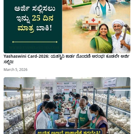
Yashaswini Card-2026: ಯಶಸ್ವಿನಿ ಕಾರ್ಡ ನೊಂದಣಿ ಆರಂಭ! ಕೂಡಲೇ ಅರ್ಜಿ
ಸಲ್ಲಿಸಿ!
March 5, 2026