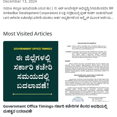
December 13, 2024
ಸಮಾಜ ಕಲ್ಯಾಣ ಇಲಾಖೆಯಡಿ ಬರುವ ಡಾ|| ಬಿ. ಆರ್ ಅಂಬೇಡ್ಕರ್ ಅಭಿವೃದ್ಧಿ ನಿಗಮದಿಂದ(Dr. BR
Ambedkar Development Corporation) 4 ಲಕ್ಷ ಸಬ್ಸಿಡಿಯಲ್ಲಿ ಫುಡ್ ಕಾರ್ಟ್ ವಾಹನ(Food
cart vehicle subsidy) ಖರೀದಿ ಮಾಡಲು ಅರ್ಹ ಅಭ್ಯರ್ಥಿಗಳಿಂದ ಆನ್ಲೈನ್ ಮೂಲಕ ಅರ್ಜಿಯನ್ನು
ಆಹ್ವಾನಿಸಲಾಗಿದೆ. ಸ್ವಾವಲಂಬಿ ಸಾರಥಿ ಯೋಜನೆಯಡಿ ಫುಡ್ ಕಾರ್ಟ್ ಉದ್ದೇಶಕ್ಕಾಗಿ ವಾಹನವನ್ನು
ಖರೀದಿ ಮಾಡಲು...
Most Visited Articles
Government Office Timings-ಸರ್ಕಾರಿ ಕಚೇರಿಗಳ ಕೆಲಸದ ಅವಧಿಯಲ್ಲಿ
ಮಹತ್ವದ ಬದಲಾವಣೆ!