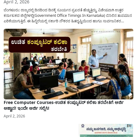
April 2, 2026
ಬೆಂಗಳೂರು: ರಾಜ್ಯದಲ್ಲಿ ದಿನದಿಂದ ದಿನಕ್ಕೆ ಸೂರ್ಯನ ಪ್ರಖರತೆ ಹೆಚ್ಚುತ್ತಿದ್ದು, ವಿಶೇಷವಾಗಿ ಉತ್ತರ
ಕರ್ನಾಟಕದ ಜಿಲ್ಲೆಗಳಲ್ಲಿ(Government Office Timings In Karnataka) ಬಿಸಿಲಿನ ತಾಪಮಾನ
ಏರಿಕೆಯಾಗುತ್ತಿದೆ. ಈ ಹಿನ್ನೆಲೆಯಲ್ಲಿ ಸರ್ಕಾರಿ ನೌಕರರ ಹಿತದೃಷ್ಟಿಯಿಂದ ಹಾಗೂ ಸಾರ್ವಜನಿಕರ
ಅನುಕೂಲಕ್ಕಾಗಿ ಕರ್ನಾಟಕ ಸರ್ಕಾರವು ಮಹತ್ವದ ನಿರ್ಧಾರವೊಂದನ್ನು ಕೈಗೊಂಡಿದೆ. ಕಿತ್ತೂರು ಕರ್ನಾಟಕ
ಮತ್ತು ಕಲ್ಯಾಣ ಕರ್ನಾಟಕದ ಒಟ್ಟು 9 ಜಿಲ್ಲೆಗಳಲ್ಲಿ ಏಪ್ರಿಲ್...
Free Computer Courses-ಉಚಿತ ಕಂಪ್ಯೂಟರ್ ಕಲಿಕಾ ತರಬೇತಿಗೆ ಅರ್ಜಿ
ಆಹ್ವಾನ! ಇಂದೇ ಅರ್ಜಿ ಸಲ್ಲಿಸಿ!
April 2, 2026