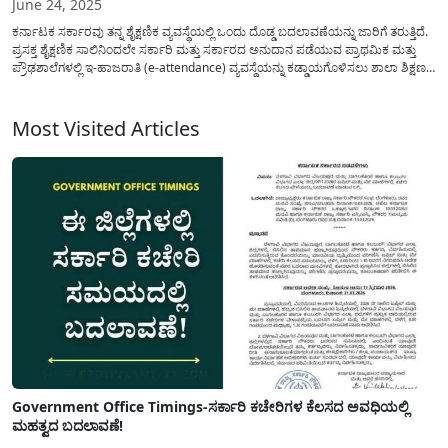
June 24, 2025
ಕರ್ನಾಟಕ ಸರ್ಕಾರವು ತನ್ನ ಶೈಕ್ಷಣಿಕ ವ್ಯವಸ್ಥೆಯಲ್ಲಿ ಒಂದು ದೊಡ್ಡ ಬದಲಾವಣೆಯನ್ನು ಜಾರಿಗೆ ತರುತ್ತಿದೆ.
ಪ್ರಸಕ್ತ ಶೈಕ್ಷಣಿಕ ಸಾಲಿನಿಂದಲೇ ಸರ್ಕಾರಿ ಮತ್ತು ಸರ್ಕಾರದ ಅನುದಾನ ಪಡೆಯುವ ಪ್ರಾಥಮಿಕ ಮತ್ತು
ಪ್ರೌಢಶಾಲೆಗಳಲ್ಲಿ ಇ-ಹಾಜರಾತಿ (e-attendance) ವ್ಯವಸ್ಥೆಯನ್ನು ಕಡ್ಡಾಯಗೊಳಿಸಲು ಶಾಲಾ ಶಿಕ್ಷಣ
ಮತ್ತು ಸಾಕ್ಷರತಾ ಇಲಾಖೆ ಆದೇಶ ಹೊರಡಿಸಿದೆ. ಈ ಯೋಜನೆಯಡಿ, ರಾಜ್ಯದ 52,686 ಶಾಲೆಗಳಲ್ಲಿ
ಕೃತಕ ಬುದ್ಧಿಮತ್ತೆ (AI)...
Most Visited Articles
Government Office Timings-ಸರ್ಕಾರಿ ಕಚೇರಿಗಳ ಕೆಲಸದ ಅವಧಿಯಲ್ಲಿ
ಮಹತ್ವದ ಬದಲಾವಣೆ!