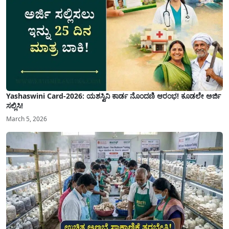
Yashaswini Card-2026: ಯಶಸ್ವಿನಿ ಕಾರ್ಡ ನೊಂದಣಿ ಆರಂಭ! ಕೂಡಲೇ ಅರ್ಜಿ
ಸಲ್ಲಿಸಿ!
March 5, 2026