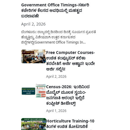
Government Office Timings-ಸರ್ಕಾರಿ
ಕಚೇರಿಗಳ ಕೆಲಸದ ಅವಧಿಯಲ್ಲಿ ಮಹತ್ವದ
ಬದಲಾವಣೆ!
April 2, 2026
ಬೆಂಗಳೂರು: ರಾಜ್ಯದಲ್ಲಿ ದಿನದಿಂದ ದಿನಕ್ಕೆ ಸೂರ್ಯನ ಪ್ರಖರತೆ
ಹೆಚ್ಚುತ್ತಿದ್ದು, ವಿಶೇಷವಾಗಿ ಉತ್ತರ ಕರ್ನಾಟಕದ
ಜಿಲ್ಲೆಗಳಲ್ಲಿ(Government Office Timings In
Karnataka) ಬಿಸಿಲಿನ ತಾಪಮಾನ ಏರಿಕೆಯಾಗುತ್ತಿದೆ. ಈ
Free Computer Courses-
ಹಿನ್ನೆಲೆಯಲ್ಲಿ ಸರ್ಕಾರಿ ನೌಕರರ ಹಿತದೃಷ್ಟಿಯಿಂದ ಹಾಗೂ
ಉಚಿತ ಕಂಪ್ಯೂಟರ್ ಕಲಿಕಾ
ಸಾರ್ವಜನಿಕರ ಅನುಕೂಲಕ್ಕಾಗಿ ಕರ್ನಾಟಕ ಸರ್ಕಾರವು
ಮಹತ್ವದ ನಿರ್ಧಾರವೊಂದನ್ನು ಕೈಗೊಂಡಿದೆ. ಕಿತ್ತೂರು ಕರ್ನಾಟಕ
ತರಬೇತಿಗೆ ಅರ್ಜಿ ಆಹ್ವಾನ! ಇಂದೇ
ಮತ್ತು ಕಲ್ಯಾಣ ಕರ್ನಾಟಕದ ಒಟ್ಟು 9 ಜಿಲ್ಲೆಗಳಲ್ಲಿ ಏಪ್ರಿಲ್...
ಅರ್ಜಿ ಸಲ್ಲಿಸಿ!
April 2, 2026
Census-2026: ಇಂದಿನಿಂದ
ಮೊಬೈಲ್ ಮೂಲಕ ಸ್ವಯಂ-
ಜನಗಣತಿ ಆರಂಭ! ಇಲ್ಲಿದೆ
ಕಂಪ್ಲೀಟ್ ಡೀಟೇಲ್ಸ್!
April 1, 2026
Horticulture Training-10
ತಿಂಗಳ ಉಚಿತ ತೋಟಗಾರಿಕೆ