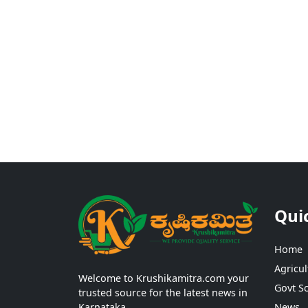
Qui
Home
Agricul
Welcome to Krushikamitra.com your
Govt S
trusted source for the latest news in
Karnataka.
News