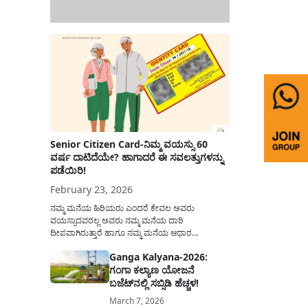
Senior Citizen Card-ನಿಮ್ಮ ವಯಸ್ಸು 60
ವರ್ಷ ದಾಟಿದೆಯೇ? ಹಾಗಾದರೆ ಈ ಸವಲತ್ತುಗಳನ್ನು
ಪಡೆಯಿರಿ!
February 23, 2026
ನಮ್ಮ ಮನೆಯ ಹಿರಿಯರು ಎಂದರೆ ಕೇವಲ ಅವರು
ವಯಸ್ಸಾದವರಲ್ಲ ಅವರು ನಮ್ಮ ಮನೆಯ ದಾರಿ
ದೀಪವಾಗಿರುತ್ತಾರೆ ಹಾಗೂ ನಮ್ಮ ಮನೆಯ ಆಧಾರ
ಸ್ತಂಭಗಳಾಗಿರುತ್ತಾರೆ. ಇವರು ದಿನವಿಡೀ ತಮ್ಮ ಕುಟುಂಬಕ್ಕಾಗಿ
Ganga Kalyana-2026:
ಸಮಾಜಕ್ಕಾಗಿ ದುಡಿತಿರುತ್ತಾರೆ ಹಾಗೆಯೇ ಅವರು ತಮ್ಮ 60
ಗಂಗಾ ಕಲ್ಯಾಣ ಯೋಜನೆ
ವರ್ಷಗಳ ನಂತರದ ಜೀವನವನ್ನು ನೆಮ್ಮದಿಯಿಂದ
ಕಳೆಯಬೇಕೆಂಬುದು ಪ್ರತಿಯೊಬ್ಬರ ಕನಸಾಗಿರುತ್ತದೆ ಆದ್ದರಿಂದ
ಬಜೆಟ್‌ನಲ್ಲಿ ಸಬ್ಸಿಡಿ ಹೆಚ್ಚಳ!
ಸರ್ಕಾರವು ಹಿರಿಯ ನಾಗರಿಕರ ಗುರುತಿನ ಚೀಟಿ...
March 7, 2026