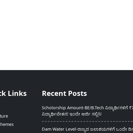
ck Links
Recent Posts
Scholorship Amount-BE/B.Tech ವಿದ್ಯಾರ್ಥಿಗಳಿಗೆ ₹
ವಿದ್ಯಾರ್ಥಿವೇತನ! ಇಂದೇ ಅರ್ಜಿ ಸಲ್ಲಿಸಿ!
ture
chemes
Dam Water Level-ರಾಜ್ಯದ ಜಲಾಶಯಗಳಿಗೆ ಒಂದೇ ದಿನದ