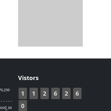
Vistors
70,250
1
1
2
6
2
6
0
ಲ್ಲಿ 34