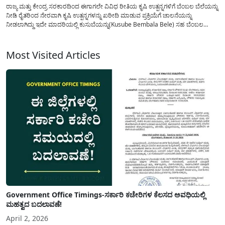
ರಾಜ್ಯ ಮತ್ತು ಕೇಂದ್ರ ಸರಕಾರದಿಂದ ಈಗಾಗಲೇ ವಿವಿಧ ರೀತಿಯ ಕೃಷಿ ಉತ್ಪನ್ನಗಳಿಗೆ ಬೆಂಬಲ ಬೆಲೆಯನ್ನು
ನೀಡಿ ರೈತರಿಂದ ನೇರವಾಗಿ ಕೃಷಿ ಉತ್ಪನ್ನಗಳನ್ನು ಖರೀದಿ ಮಾಡುವ ಪ್ರಕ್ರಿಯೆಗೆ ಚಾಲನೆಯನ್ನು
ನೀಡಲಾಗಿದ್ದು ಇದೇ ಮಾದರಿಯಲ್ಲಿ ಕುಸುಬೆಯನ್ನು(Kusube Bembala Bele) ಸಹ ಬೆಂಬಲ
ಬೆಲೆಯಲ್ಲಿ ಖರೀದಿ ಮಾಡಲು ನೋಂದಣಿಗೆ ಅವಕಾಶ ನೀಡಲಾಗಿದೆ. ಬೆಂಬಲ ಬೆಲೆಯಲ್ಲಿ ಕುಸುಬೆಯನ್ನು
ರೈತರಿಂದ ನೇರವಾಗಿ ಖರೀದಿ...
Most Visited Articles
Government Office Timings-ಸರ್ಕಾರಿ ಕಚೇರಿಗಳ ಕೆಲಸದ ಅವಧಿಯಲ್ಲಿ
ಮಹತ್ವದ ಬದಲಾವಣೆ!
April 2, 2026