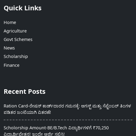
Quick Links
Home
Agriculture
Govt Schemes
News
Scholarship
Finance
Recent Posts
Ration Card-ರೇಷನ್ ಕಾರ್ಡ್‍ದಾರರ ಗಮನಕ್ಕೆ: ಆಗಸ್ಟ್ ಮತ್ತು ಸೆಪ್ಟೆಂಬರ್ ತಿಂಗಳ
ಪಡಿತರ ಜಂಟಿಯಾಗಿ ವಿತರಣೆ!
Scholorship Amount-BE/B.Tech ವಿದ್ಯಾರ್ಥಿಗಳಿಗೆ ₹70,250
ವಿದ್ಯಾರ್ಥಿವೇತನ! ಇಂದೇ ಅರ್ಜಿ ಸಲ್ಲಿಸಿ!