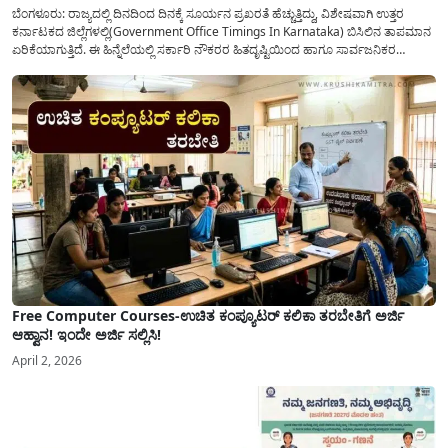
ಬೆಂಗಳೂರು: ರಾಜ್ಯದಲ್ಲಿ ದಿನದಿಂದ ದಿನಕ್ಕೆ ಸೂರ್ಯನ ಪ್ರಖರತೆ ಹೆಚ್ಚುತ್ತಿದ್ದು, ವಿಶೇಷವಾಗಿ ಉತ್ತರ
ಕರ್ನಾಟಕದ ಜಿಲ್ಲೆಗಳಲ್ಲಿ(Government Office Timings In Karnataka) ಬಿಸಿಲಿನ ತಾಪಮಾನ
ಏರಿಕೆಯಾಗುತ್ತಿದೆ. ಈ ಹಿನ್ನೆಲೆಯಲ್ಲಿ ಸರ್ಕಾರಿ ನೌಕರರ ಹಿತದೃಷ್ಟಿಯಿಂದ ಹಾಗೂ ಸಾರ್ವಜನಿಕರ
ಅನುಕೂಲಕ್ಕಾಗಿ ಕರ್ನಾಟಕ ಸರ್ಕಾರವು ಮಹತ್ವದ ನಿರ್ಧಾರವೊಂದನ್ನು ಕೈಗೊಂಡಿದೆ. ಕಿತ್ತೂರು ಕರ್ನಾಟಕ
ಮತ್ತು ಕಲ್ಯಾಣ ಕರ್ನಾಟಕದ ಒಟ್ಟು 9 ಜಿಲ್ಲೆಗಳಲ್ಲಿ ಏಪ್ರಿಲ್...
Free Computer Courses-ಉಚಿತ ಕಂಪ್ಯೂಟರ್ ಕಲಿಕಾ ತರಬೇತಿಗೆ ಅರ್ಜಿ
ಆಹ್ವಾನ! ಇಂದೇ ಅರ್ಜಿ ಸಲ್ಲಿಸಿ!
April 2, 2026