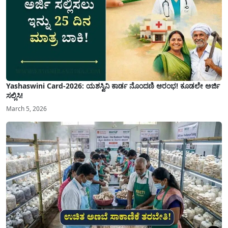
Yashaswini Card-2026: ಯಶಸ್ವಿನಿ ಕಾರ್ಡ ನೊಂದಣಿ ಆರಂಭ! ಕೂಡಲೇ ಅರ್ಜಿ
ಸಲ್ಲಿಸಿ!
March 5, 2026