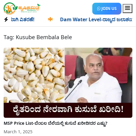
JOIN US
ಯಾಗಿ ವಿತರಣೆ!
✱
Dam Water Level-ರಾಜ್ಯದ ಜಲಾಶಯಗಳಿಗೆ ಒಂದೇ
Tag:
Kusube Bembala Bele
MSP Price List-ಬೆಂಬಲ ಬೆಲೆಯಲ್ಲಿ ಕುಸುಬೆ ಖರೀದಿ!ದರ ಎಷ್ಟು?
March 1, 2025