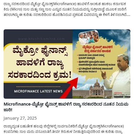
ರಾಜ್ಯ ಸರಕಾರದಿಂದ ಮೈಕ್ರೋ ಫೈನಾನ್ಸ್(Microfinance) ಹಾವಳಿಗೆ ಅಂಕುಶ ಹಾಕಲು ಕರ್ನಾಟಕ
ಕಿರು (Micro) ಸಾಲ ಮತ್ತು ಸಣ್ಣ ಸಾಲ ಎನ್ನುವ ನೂತನ ನಿಯಮವನ್ನು ಸುಗ್ರೀವಾಜ್ಞೆ ಮೂಲಕ ಜಾರಿಗೆ
ತರಲಾಗಿದ್ದು ಈ ಕುರಿತು ಸರಕಾರಿದಿಂದ ಹೊರಡಿಸಿರುವ ಪ್ರಕಟಣೆ ವಿವರವನ್ನು ಈ ಕೆಳಗೆ ತಿಳಿಸಲಾಗಿದೆ.
ಕಳೆದ ಎರಡು ತಿಂಗಳಿನಿಂದ ರಾಜ್ಯದ ವಿವಿಧ ಜಿಲ್ಲೆಗಳಲ್ಲಿ ಮೈಕ್ರೋ ಫೈನಾನ್ಸ್ ಗಳ(Microfinance
News)...
Microfinance-ಮೈಕ್ರೋ ಫೈನಾನ್ಸ್ ಹಾವಳಿಗೆ ರಾಜ್ಯ ಸರಕಾರದಿಂದ ನೂತನ ನಿಯಮ
ಜಾರಿ!
January 27, 2025
ರಾಜ್ಯಾದ್ಯಂತ ಬಹುತೇಕ ಹಲವು ಜಿಲ್ಲೆಗಳಲ್ಲಿ ಸಾರ್ವಜನಿಕರಿಗೆ ಮೈಕ್ರೋ ಫೈನಾನ್ಸ್(Microfinance)
ಕಂಪನಿಗಳು ಸಾಲ ಮರು ವಸೂಲಾತಿಗೆ ತೀರ್ವ ಕಿರುಕುಳ ನೀಡುತ್ತಿರುವುದರಿಂದ ಈ ಕುರಿತು ರಾಜ್ಯ