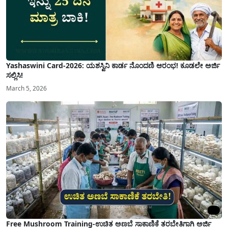
Yashaswini Card-2026: ಯಶಸ್ವಿನಿ ಕಾರ್ಡ ನೊಂದಣಿ ಆರಂಭ! ಕೂಡಲೇ ಅರ್ಜಿ
ಸಲ್ಲಿಸಿ!
March 5, 2026
Free Mushroom Training-ಉಚಿತ ಅಣಬೆ ಸಾಕಾಣಿಕೆ ತರಬೇತಿಗಾಗಿ ಅರ್ಜಿ