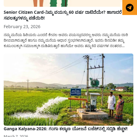
Senior Citizen Card-ನಿಮ್ಮ ವಯಸ್ಸು 60 ವರ್ಷ ದಾಟಿದೆಯೇ? ಹಾಗಾದರೆ ಈ
ಸವಲತ್ತುಗಳನ್ನು ಪಡೆಯಿರಿ!
February 23, 2026
ನಮ್ಮ ಮನೆಯ ಹಿರಿಯರು ಎಂದರೆ ಕೇವಲ ಅವರು ವಯಸ್ಸಾದವರಲ್ಲ ಅವರು ನಮ್ಮ ಮನೆಯ ದಾರಿ
ದೀಪವಾಗಿರುತ್ತಾರೆ ಹಾಗೂ ನಮ್ಮ ಮನೆಯ ಆಧಾರ ಸ್ತಂಭಗಳಾಗಿರುತ್ತಾರೆ. ಇವರು ದಿನವಿಡೀ ತಮ್ಮ
ಕುಟುಂಬಕ್ಕಾಗಿ ಸಮಾಜಕ್ಕಾಗಿ ದುಡಿತಿರುತ್ತಾರೆ ಹಾಗೆಯೇ ಅವರು ತಮ್ಮ 60 ವರ್ಷಗಳ ನಂತರದ
ಜೀವನವನ್ನು ನೆಮ್ಮದಿಯಿಂದ ಕಳೆಯಬೇಕೆಂಬುದು ಪ್ರತಿಯೊಬ್ಬರ ಕನಸಾಗಿರುತ್ತದೆ ಆದ್ದರಿಂದ ಸರ್ಕಾರವು
ಹಿರಿಯ ನಾಗರಿಕರ ಗುರುತಿನ ಚೀಟಿ...
Ganga Kalyana-2026: ಗಂಗಾ ಕಲ್ಯಾಣ ಯೋಜನೆ ಬಜೆಟ್‌ನಲ್ಲಿ ಸಬ್ಸಿಡಿ ಹೆಚ್ಚಳ!
March 7, 2026