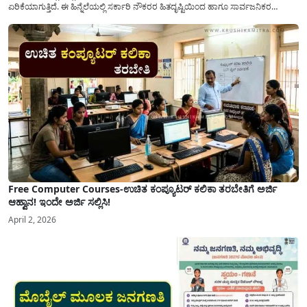
ಏರಿಕೆಯಾಗುತ್ತಿದೆ. ಈ ಹಿನ್ನೆಲೆಯಲ್ಲಿ ಸರ್ಕಾರಿ ನೌಕರರ ಹಿತದೃಷ್ಟಿಯಿಂದ ಹಾಗೂ ಸಾರ್ವಜನಿಕರ
ಅನುಕೂಲಕ್ಕಾಗಿ ಕರ್ನಾಟಕ ಸರ್ಕಾರವು ಮಹತ್ವದ ನಿರ್ಧಾರವೊಂದನ್ನು ಕೈಗೊಂಡಿದೆ. ಕಿತ್ತೂರು ಕರ್ನಾಟಕ
ಮತ್ತು ಕಲ್ಯಾಣ ಕರ್ನಾಟಕದ ಒಟ್ಟು 9 ಜಿಲ್ಲೆಗಳಲ್ಲಿ ಏಪ್ರಿಲ್...
Free Computer Courses-ಉಚಿತ ಕಂಪ್ಯೂಟರ್ ಕಲಿಕಾ ತರಬೇತಿಗೆ ಅರ್ಜಿ
ಆಹ್ವಾನ! ಇಂದೇ ಅರ್ಜಿ ಸಲ್ಲಿಸಿ!
April 2, 2026