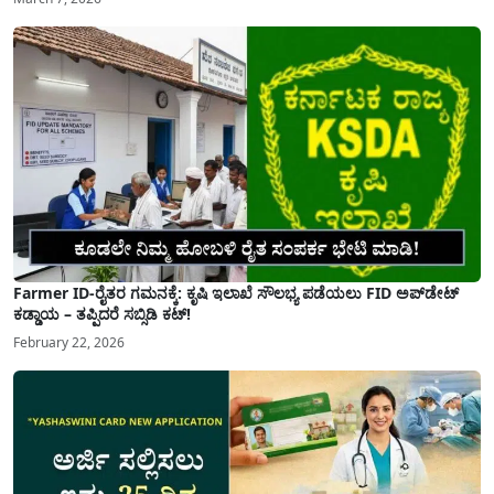
Farmer ID-ರೈತರ ಗಮನಕ್ಕೆ: ಕೃಷಿ ಇಲಾಖೆ ಸೌಲಭ್ಯ ಪಡೆಯಲು FID ಅಪ್‌ಡೇಟ್
ಕಡ್ಡಾಯ – ತಪ್ಪಿದರೆ ಸಬ್ಸಿಡಿ ಕಟ್!
February 22, 2026