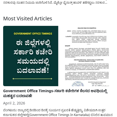
ಸರಕಾರವು ನೂತನ ನಿಯಮ ಜಾರಿಗೊಳಿಸಿದೆ. ಮೈಕ್ರೋ ಫೈನಾನ್ಸ್ ಹಾವಳಿ ತಡೆಗಟ್ಟಲು ಸರಕಾರ
ತೆಗೆದುಕೊಂಡ ಕ್ರಮಗಳೇನು? ಮೈಕ್ರೋ ಫೈನಾನ್ಸ್(Karnataka Microfinance News) ಪ್ರಕರಣಗಳ
ಕುರಿತು ಮುಖ್ಯಮಂತ್ರಿ ಸಿದ್ದರಾಮಯ್ಯ ಅವರು ಮಾಧ್ಯಮ ಪ್ರಕಟಣೆಯಲ್ಲಿ ತಿಳಿಸಿರುವ...
Most Visited Articles
Government Office Timings-ಸರ್ಕಾರಿ ಕಚೇರಿಗಳ ಕೆಲಸದ ಅವಧಿಯಲ್ಲಿ
ಮಹತ್ವದ ಬದಲಾವಣೆ!
April 2, 2026
ಬೆಂಗಳೂರು: ರಾಜ್ಯದಲ್ಲಿ ದಿನದಿಂದ ದಿನಕ್ಕೆ ಸೂರ್ಯನ ಪ್ರಖರತೆ ಹೆಚ್ಚುತ್ತಿದ್ದು, ವಿಶೇಷವಾಗಿ ಉತ್ತರ
ಕರ್ನಾಟಕದ ಜಿಲ್ಲೆಗಳಲ್ಲಿ(Government Office Timings In Karnataka) ಬಿಸಿಲಿನ ತಾಪಮಾನ