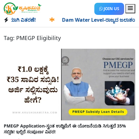
JOIN US
ಿಯಾಗಿ ವಿತರಣೆ!
✱
Dam Water Level-ರಾಜ್ಯದ ಜಲಾಶಯಗಳಿಗೆ ಒಂದ
Tag:
PMEGP Eligibility
PMEGP Application-ಸ್ವಂತ ಉದ್ದಿಮೆಗೆ ಈ ಯೋಜನೆಯಡಿ ಸಿಗುತ್ತದೆ 35%
ಸಬ್ಸಿಡಿ! ಇಲ್ಲಿದೆ ಸಂಪೂರ್ಣ ವಿವರ!