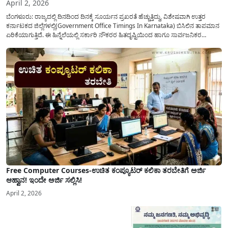
April 2, 2026
ಬೆಂಗಳೂರು: ರಾಜ್ಯದಲ್ಲಿ ದಿನದಿಂದ ದಿನಕ್ಕೆ ಸೂರ್ಯನ ಪ್ರಖರತೆ ಹೆಚ್ಚುತ್ತಿದ್ದು, ವಿಶೇಷವಾಗಿ ಉತ್ತರ
ಕರ್ನಾಟಕದ ಜಿಲ್ಲೆಗಳಲ್ಲಿ(Government Office Timings In Karnataka) ಬಿಸಿಲಿನ ತಾಪಮಾನ
ಏರಿಕೆಯಾಗುತ್ತಿದೆ. ಈ ಹಿನ್ನೆಲೆಯಲ್ಲಿ ಸರ್ಕಾರಿ ನೌಕರರ ಹಿತದೃಷ್ಟಿಯಿಂದ ಹಾಗೂ ಸಾರ್ವಜನಿಕರ
ಅನುಕೂಲಕ್ಕಾಗಿ ಕರ್ನಾಟಕ ಸರ್ಕಾರವು ಮಹತ್ವದ ನಿರ್ಧಾರವೊಂದನ್ನು ಕೈಗೊಂಡಿದೆ. ಕಿತ್ತೂರು ಕರ್ನಾಟಕ
ಮತ್ತು ಕಲ್ಯಾಣ ಕರ್ನಾಟಕದ ಒಟ್ಟು 9 ಜಿಲ್ಲೆಗಳಲ್ಲಿ ಏಪ್ರಿಲ್...
Free Computer Courses-ಉಚಿತ ಕಂಪ್ಯೂಟರ್ ಕಲಿಕಾ ತರಬೇತಿಗೆ ಅರ್ಜಿ
ಆಹ್ವಾನ! ಇಂದೇ ಅರ್ಜಿ ಸಲ್ಲಿಸಿ!
April 2, 2026