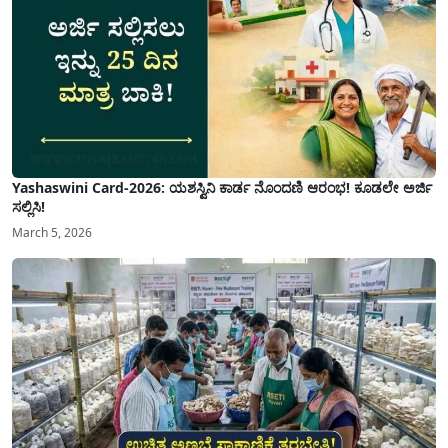
Yashaswini Card-2026: ಯಶಸ್ವಿನಿ ಕಾರ್ಡ ನೊಂದಣಿ ಆರಂಭ! ಕೂಡಲೇ ಅರ್ಜಿ
ಸಲ್ಲಿಸಿ!
March 5, 2026