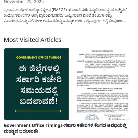
November 25, 2025
ಪ್ರಧಾನ ಮಂತ್ರಿಗಳ ಉದ್ಯೋಗ ಸೃಜನ (PMEGP) ಯೋಜನೆಯಡಿ ತಮ್ಮದೇ ಆದ ಸ್ವಂತ ಉದ್ದಿಮೆ/
ಉದ್ಯೋಗ/ಬುಸಿನೆಸ್ ಅನ್ನು ಪ್ರಾರಂಭಿಸುವವರು ಒಟ್ಟು ಸಾಲದ ಮೇಲೆ ಶೇ 35% ರಷ್ಟು
ಸಹಾಯಧನವನ್ನು ಪಡೆಯಲು ಅವಕಾಶವಿದ್ದು ಇದಕ್ಕಾಗಿ ಅರ್ಜಿ ಸಲ್ಲಿಸುವುದರ ಬಗ್ಗೆ ಸಂಪೂರ್ಣ
ಮಾಹಿತಿಯನ್ನು ಈ ಲೇಖನದಲ್ಲಿ ಹಂಚಿಕೊಳ್ಳಲಾಗಿದೆ. ಪ್ರಸ್ತುತ ದಿನಗಳಲ್ಲಿ ನಮ್ಮ ದೇಶದಲ್ಲಿ ಕೇಂದ್ರ ಮತ್ತು
ರಾಜ್ಯ ಸರಕಾರದಿಂದ ಸ್ವಂತ ಉದ್ದಿಮೆಯನ್ನು...
Most Visited Articles
Government Office Timings-ಸರ್ಕಾರಿ ಕಚೇರಿಗಳ ಕೆಲಸದ ಅವಧಿಯಲ್ಲಿ
ಮಹತ್ವದ ಬದಲಾವಣೆ!