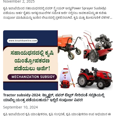
November 2, 2025
ಕೃಷಿ ಇಲಾಖೆಯಿಂದ ಸಹಾಯಧನದಲ್ಲಿ ಪವರ್ ಸ್ಪ್ರೇಯರ್ ಅನ್ನು(Power Sprayer Susbidy)
ಪಡೆಯಲು ಅರ್ಹ ರೈತರು ಅಗತ್ಯ ದಾಖಲೆಗಳ ಸಮೇತ ಅರ್ಜಿ ಸಲ್ಲಿಸಲು ಅವಕಾಶವಿದ್ದು ಈ ಕುರಿತು
ಸಂಪೂರ್ಣ ಮಾಹಿತಿಯನ್ನು ಇಂದಿನ ಲೇಖನದಲ್ಲಿ ಪ್ರಕಟಿಸಲಾಗಿದೆ. ಕೃಷಿ ಮತ್ತು ತೋಟಗಾರಿಕೆ ಬೆಳೆಗಳಿಗೆ
ರೋಗ ಮತ್ತು ಕೀಟ ನಿಯಂತ್ರಣ ಮಾಡಲು ಕಾಲ ಕಾಲಕ್ಕೆ ಸಮರ್ಪಕವಾಗಿ ಸಿಂಪರಣೆಯನ್ನು(Power
Sprayer Susbidy Application)ಮಾಡಲು...
Tractor subsidy-2024: ಟ್ರ್ಯಾಕ್ಟರ್, ಪವರ್ ಟಿಲ್ಲರ್ ಸೇರಿದಂತೆ ಸಬ್ಸಿಡಿಯಲ್ಲಿ
ಯಾವೆಲ್ಲ ಯಂತ್ರ ಪಡೆಯಬಹುದು? ಇಲ್ಲಿದೆ ಸಂಪೂರ್ಣ ವಿವರ!
September 10, 2024
ಕೃಷಿ ಇಲಾಖೆಯಿಂದ ಕೃಷಿ ಯಾಂತ್ರೀಕರಣ, ಕೃಷಿ ಸಂಸ್ಕರಣೆ, ಕೃಷಿ ಯಾಂತ್ರೀಕರಣ ಉಪ ಅಭಿಯಾನ ಈ