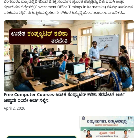
ಬೆಂಗಳೂರು: ರಾಜ್ಯದಲ್ಲಿ ದಿನದಿಂದ ದಿನಕ್ಕೆ ಸೂರ್ಯನ ಪ್ರಖರತೆ ಹೆಚ್ಚುತ್ತಿದ್ದು, ವಿಶೇಷವಾಗಿ ಉತ್ತರ
ಕರ್ನಾಟಕದ ಜಿಲ್ಲೆಗಳಲ್ಲಿ(Government Office Timings In Karnataka) ಬಿಸಿಲಿನ ತಾಪಮಾನ
ಏರಿಕೆಯಾಗುತ್ತಿದೆ. ಈ ಹಿನ್ನೆಲೆಯಲ್ಲಿ ಸರ್ಕಾರಿ ನೌಕರರ ಹಿತದೃಷ್ಟಿಯಿಂದ ಹಾಗೂ ಸಾರ್ವಜನಿಕರ
ಅನುಕೂಲಕ್ಕಾಗಿ ಕರ್ನಾಟಕ ಸರ್ಕಾರವು ಮಹತ್ವದ ನಿರ್ಧಾರವೊಂದನ್ನು ಕೈಗೊಂಡಿದೆ. ಕಿತ್ತೂರು ಕರ್ನಾಟಕ
ಮತ್ತು ಕಲ್ಯಾಣ ಕರ್ನಾಟಕದ ಒಟ್ಟು 9 ಜಿಲ್ಲೆಗಳಲ್ಲಿ ಏಪ್ರಿಲ್...
Free Computer Courses-ಉಚಿತ ಕಂಪ್ಯೂಟರ್ ಕಲಿಕಾ ತರಬೇತಿಗೆ ಅರ್ಜಿ
ಆಹ್ವಾನ! ಇಂದೇ ಅರ್ಜಿ ಸಲ್ಲಿಸಿ!
April 2, 2026