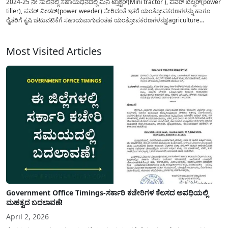
2024-25 ನೇ ಸಾಲಿನಲ್ಲಿ ಸಹಾಯಧನದಲ್ಲಿ ಮಿನಿ ಟ್ರಾಕ್ಟರ್(Mini tractor ), ಪವರ್ ಟಿಲ್ಲರ್(power
tiller), ಪವರ್ ವೀಡರ್(power weeder) ಸೇರಿದಂತೆ ಇತರೆ ಯಂತ್ರೋಪಕರಣಗಳನ್ನು ಹಾಗೂ
ರೈತರಿಗೆ ಕೃಷಿ ಚಟುವಟಿಕೆಗೆ ಸಹಾಯವಾಗುವಂತಹ ಯಂತ್ರೋಪಕರಣಗಳನ್ನು(agriculture
mechanization ) ಪಡೆಯಲು ಅರ್ಹರಿಂದ ಅರ್ಜಿ ಆಹ್ವಾನಿಸಲಾಗಿದೆ. 2024-25 ನೇ ಸಾಲಿನ ಕೃಷಿ
ಯಾಂತ್ರೀಕರಣ ಮತ್ತು ಕೃಷಿ ಉತ್ಪನ್ನಗಳ ಸಂಸ್ಕರಣೆ ಯೋಜನೆಯಡಿಯಲ್ಲಿ ಸಬ್ಸಿಡಿಯಲ್ಲಿ...
Most Visited Articles
Government Office Timings-ಸರ್ಕಾರಿ ಕಚೇರಿಗಳ ಕೆಲಸದ ಅವಧಿಯಲ್ಲಿ
ಮಹತ್ವದ ಬದಲಾವಣೆ!
April 2, 2026