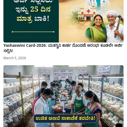
Yashaswini Card-2026: ಯಶಸ್ವಿನಿ ಕಾರ್ಡ ನೊಂದಣಿ ಆರಂಭ! ಕೂಡಲೇ ಅರ್ಜಿ
ಸಲ್ಲಿಸಿ!
March 5, 2026