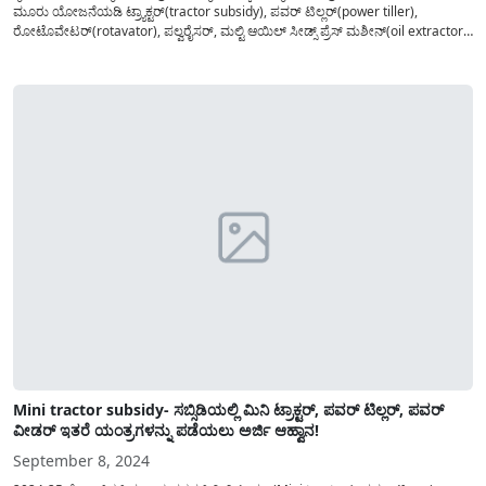
ಮೂರು ಯೋಜನೆಯಡಿ ಟ್ರ್ಯಾಕ್ಟರ್(tractor subsidy), ಪವರ್ ಟಿಲ್ಲರ್(power tiller),
ರೋಟೊವೇಟರ್(rotavator), ಪಲ್ವರೈಸರ್, ಮಲ್ಟಿ ಆಯಿಲ್ ಸೀಡ್ಸ್ ಪ್ರೆಸ್ ಮಶೀನ್(oil extractor
machine)ಸೇರಿದಂತೆ ಯಾವೆಲ್ಲ ಯಂತ್ರಗಳನ್ನು ಸಹಾಯಧನದಲ್ಲಿ ಪಡೆಯಬಹುದು ಎನ್ನುವ
ಮಾಹಿತಿಯನ್ನು ತಿಳಿಸಲಾಗಿದೆ. ರೈತರು ಕೃಷಿ ಚಟುವಟಿಕೆಗಳನ್ನು ಮಾಡಲು ಪ್ರಸ್ತುತ ಸನ್ನಿವೇಶದಲ್ಲಿ...
Mini tractor subsidy- ಸಬ್ಸಿಡಿಯಲ್ಲಿ ಮಿನಿ ಟ್ರಾಕ್ಟರ್, ಪವರ್ ಟಿಲ್ಲರ್, ಪವರ್
ವೀಡರ್ ಇತರೆ ಯಂತ್ರಗಳನ್ನು ಪಡೆಯಲು ಅರ್ಜಿ ಆಹ್ವಾನ!
September 8, 2024