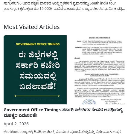
ನಾಗರಿಕರಿಗೆ 6 ದಿನದ ದಕ್ಷಿಣ ಭಾರತದ ಆಯ್ದ ಸ್ಥಳಗಳಿಗೆ ಪ್ರವಾಸವನ್ನು(South india tour
package) ಕೈಗೊಳ್ಳಲು ರೂ 15,000/- ಸಾವಿರ ಸಹಾಯಧನ. ರಾಜ್ಯ ಸರಕಾರದ ಧಾರ್ಮಿಕ ದತ್ತಿ
ಇಲಾಖೆಯಿಂದ ಕರ್ನಾಟಕ ಭಾರತ್‌ ಗೌರವ್‌ ದಕ್ಷಿಣ ಕ್ಷೇತ್ರಗಳ(DAKSHINA YATRA) ಯಾತ್ರೆಯನ್ನು
ಆಯೋಜನೆ ಮಾಡಲಾಗಿದ್ದು. ರಾಮೇಶ್ವರ,...
Most Visited Articles
Government Office Timings-ಸರ್ಕಾರಿ ಕಚೇರಿಗಳ ಕೆಲಸದ ಅವಧಿಯಲ್ಲಿ
ಮಹತ್ವದ ಬದಲಾವಣೆ!
April 2, 2026
ಬೆಂಗಳೂರು: ರಾಜ್ಯದಲ್ಲಿ ದಿನದಿಂದ ದಿನಕ್ಕೆ ಸೂರ್ಯನ ಪ್ರಖರತೆ ಹೆಚ್ಚುತ್ತಿದ್ದು, ವಿಶೇಷವಾಗಿ ಉತ್ತರ