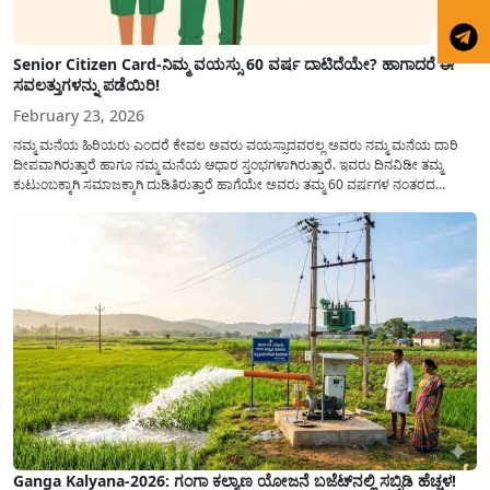
Senior Citizen Card-ನಿಮ್ಮ ವಯಸ್ಸು 60 ವರ್ಷ ದಾಟಿದೆಯೇ? ಹಾಗಾದರೆ ಈ
ಸವಲತ್ತುಗಳನ್ನು ಪಡೆಯಿರಿ!
February 23, 2026
ನಮ್ಮ ಮನೆಯ ಹಿರಿಯರು ಎಂದರೆ ಕೇವಲ ಅವರು ವಯಸ್ಸಾದವರಲ್ಲ ಅವರು ನಮ್ಮ ಮನೆಯ ದಾರಿ
ದೀಪವಾಗಿರುತ್ತಾರೆ ಹಾಗೂ ನಮ್ಮ ಮನೆಯ ಆಧಾರ ಸ್ತಂಭಗಳಾಗಿರುತ್ತಾರೆ. ಇವರು ದಿನವಿಡೀ ತಮ್ಮ
ಕುಟುಂಬಕ್ಕಾಗಿ ಸಮಾಜಕ್ಕಾಗಿ ದುಡಿತಿರುತ್ತಾರೆ ಹಾಗೆಯೇ ಅವರು ತಮ್ಮ 60 ವರ್ಷಗಳ ನಂತರದ
ಜೀವನವನ್ನು ನೆಮ್ಮದಿಯಿಂದ ಕಳೆಯಬೇಕೆಂಬುದು ಪ್ರತಿಯೊಬ್ಬರ ಕನಸಾಗಿರುತ್ತದೆ ಆದ್ದರಿಂದ ಸರ್ಕಾರವು
ಹಿರಿಯ ನಾಗರಿಕರ ಗುರುತಿನ ಚೀಟಿ...
Ganga Kalyana-2026: ಗಂಗಾ ಕಲ್ಯಾಣ ಯೋಜನೆ ಬಜೆಟ್‌ನಲ್ಲಿ ಸಬ್ಸಿಡಿ ಹೆಚ್ಚಳ!