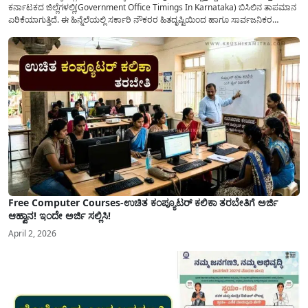
ಕರ್ನಾಟಕದ ಜಿಲ್ಲೆಗಳಲ್ಲಿ(Government Office Timings In Karnataka) ಬಿಸಿಲಿನ ತಾಪಮಾನ
ಏರಿಕೆಯಾಗುತ್ತಿದೆ. ಈ ಹಿನ್ನೆಲೆಯಲ್ಲಿ ಸರ್ಕಾರಿ ನೌಕರರ ಹಿತದೃಷ್ಟಿಯಿಂದ ಹಾಗೂ ಸಾರ್ವಜನಿಕರ
ಅನುಕೂಲಕ್ಕಾಗಿ ಕರ್ನಾಟಕ ಸರ್ಕಾರವು ಮಹತ್ವದ ನಿರ್ಧಾರವೊಂದನ್ನು ಕೈಗೊಂಡಿದೆ. ಕಿತ್ತೂರು ಕರ್ನಾಟಕ
ಮತ್ತು ಕಲ್ಯಾಣ ಕರ್ನಾಟಕದ ಒಟ್ಟು 9 ಜಿಲ್ಲೆಗಳಲ್ಲಿ ಏಪ್ರಿಲ್...
Free Computer Courses-ಉಚಿತ ಕಂಪ್ಯೂಟರ್ ಕಲಿಕಾ ತರಬೇತಿಗೆ ಅರ್ಜಿ
ಆಹ್ವಾನ! ಇಂದೇ ಅರ್ಜಿ ಸಲ್ಲಿಸಿ!
April 2, 2026