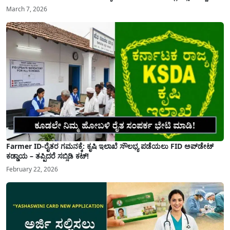
March 7, 2026
Farmer ID-ರೈತರ ಗಮನಕ್ಕೆ: ಕೃಷಿ ಇಲಾಖೆ ಸೌಲಭ್ಯ ಪಡೆಯಲು FID ಅಪ್‌ಡೇಟ್
ಕಡ್ಡಾಯ – ತಪ್ಪಿದರೆ ಸಬ್ಸಿಡಿ ಕಟ್!
February 22, 2026