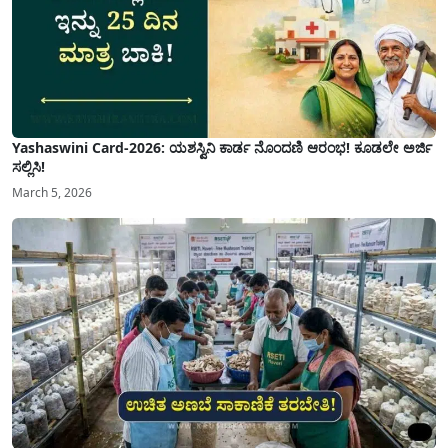
Yashaswini Card-2026: ಯಶಸ್ವಿನಿ ಕಾರ್ಡ ನೊಂದಣಿ ಆರಂಭ! ಕೂಡಲೇ ಅರ್ಜಿ
ಸಲ್ಲಿಸಿ!
March 5, 2026