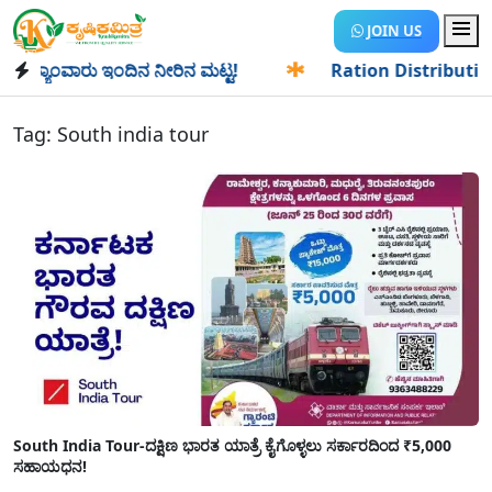
JOIN US
ಯಾಂವಾರು ಇಂದಿನ ನೀರಿನ ಮಟ್ಟ!
✱
Ration Distribution-ಪಡಿತರದಾ
Tag:
South india tour
South India Tour-ದಕ್ಷಿಣ ಭಾರತ ಯಾತ್ರೆ ಕೈಗೊಳ್ಳಲು ಸರ್ಕಾರದಿಂದ ₹5,000
ಸಹಾಯಧನ!