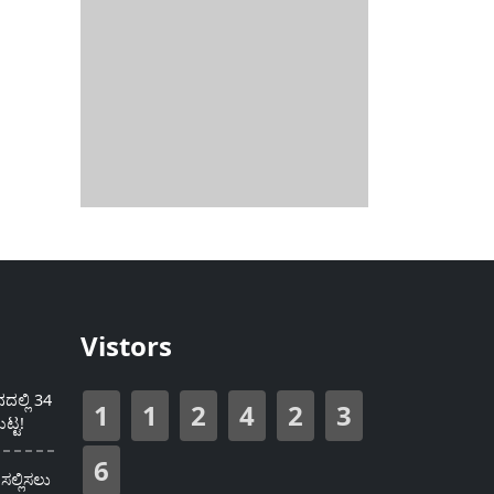
Vistors
ಲ್ಲಿ 34
1
1
2
4
2
3
ಟ್ಟ!
6
ಸಲ್ಲಿಸಲು