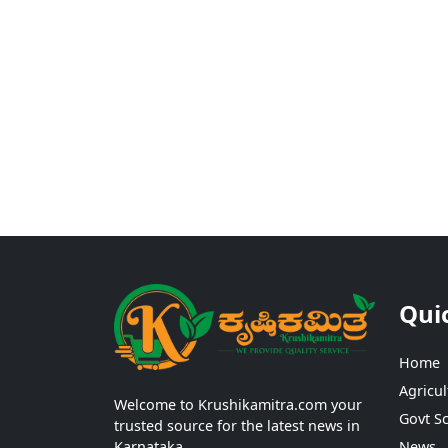
Qui
Home
Agricul
Welcome to Krushikamitra.com your
Govt S
trusted source for the latest news in
Karnataka.
News