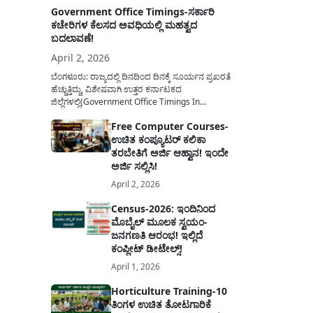
Government Office Timings-ಸರ್ಕಾರಿ
ಕಚೇರಿಗಳ ಕೆಲಸದ ಅವಧಿಯಲ್ಲಿ ಮಹತ್ವದ
ಬದಲಾವಣೆ!
April 2, 2026
ಬೆಂಗಳೂರು: ರಾಜ್ಯದಲ್ಲಿ ದಿನದಿಂದ ದಿನಕ್ಕೆ ಸೂರ್ಯನ ಪ್ರಖರತೆ
ಹೆಚ್ಚುತ್ತಿದ್ದು, ವಿಶೇಷವಾಗಿ ಉತ್ತರ ಕರ್ನಾಟಕದ
ಜಿಲ್ಲೆಗಳಲ್ಲಿ(Government Office Timings In
Karnataka) ಬಿಸಿಲಿನ ತಾಪಮಾನ ಏರಿಕೆಯಾಗುತ್ತಿದೆ. ಈ
Free Computer Courses-
ಹಿನ್ನೆಲೆಯಲ್ಲಿ ಸರ್ಕಾರಿ ನೌಕರರ ಹಿತದೃಷ್ಟಿಯಿಂದ ಹಾಗೂ
ಉಚಿತ ಕಂಪ್ಯೂಟರ್ ಕಲಿಕಾ
ಸಾರ್ವಜನಿಕರ ಅನುಕೂಲಕ್ಕಾಗಿ ಕರ್ನಾಟಕ ಸರ್ಕಾರವು
ಮಹತ್ವದ ನಿರ್ಧಾರವೊಂದನ್ನು ಕೈಗೊಂಡಿದೆ. ಕಿತ್ತೂರು ಕರ್ನಾಟಕ
ತರಬೇತಿಗೆ ಅರ್ಜಿ ಆಹ್ವಾನ! ಇಂದೇ
ಮತ್ತು ಕಲ್ಯಾಣ ಕರ್ನಾಟಕದ ಒಟ್ಟು 9 ಜಿಲ್ಲೆಗಳಲ್ಲಿ ಏಪ್ರಿಲ್...
ಅರ್ಜಿ ಸಲ್ಲಿಸಿ!
April 2, 2026
Census-2026: ಇಂದಿನಿಂದ
ಮೊಬೈಲ್ ಮೂಲಕ ಸ್ವಯಂ-
ಜನಗಣತಿ ಆರಂಭ! ಇಲ್ಲಿದೆ
ಕಂಪ್ಲೀಟ್ ಡೀಟೇಲ್ಸ್!
April 1, 2026
Horticulture Training-10
ತಿಂಗಳ ಉಚಿತ ತೋಟಗಾರಿಕೆ