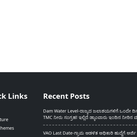
ck Links
Recent Posts
Dam Water Level-ರಾಜ್ಯದ ಜಲಾಶಯಗಳಿಗೆ ಒಂದೇ ದಿನದ
TMC ನೀರು ಸಂಗ್ರಹ! ಇಲ್ಲಿದೆ ಡ್ಯಾಂವಾರು ಇಂದಿನ ನೀರಿನ ಮ
ture
chemes
VAO Last Date-ಗ್ರಾಮ ಆಡಳಿತ ಅಧಿಕಾರಿ ಹುದ್ದೆಗೆ ಅರ್ಜಿ 