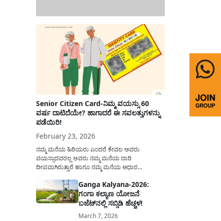
Senior Citizen Card-ನಿಮ್ಮ ವಯಸ್ಸು 60
ವರ್ಷ ದಾಟಿದೆಯೇ? ಹಾಗಾದರೆ ಈ ಸವಲತ್ತುಗಳನ್ನು
ಪಡೆಯಿರಿ!
February 23, 2026
ನಮ್ಮ ಮನೆಯ ಹಿರಿಯರು ಎಂದರೆ ಕೇವಲ ಅವರು
ವಯಸ್ಸಾದವರಲ್ಲ ಅವರು ನಮ್ಮ ಮನೆಯ ದಾರಿ
ದೀಪವಾಗಿರುತ್ತಾರೆ ಹಾಗೂ ನಮ್ಮ ಮನೆಯ ಆಧಾರ
ಸ್ತಂಭಗಳಾಗಿರುತ್ತಾರೆ. ಇವರು ದಿನವಿಡೀ ತಮ್ಮ ಕುಟುಂಬಕ್ಕಾಗಿ
Ganga Kalyana-2026:
ಸಮಾಜಕ್ಕಾಗಿ ದುಡಿತಿರುತ್ತಾರೆ ಹಾಗೆಯೇ ಅವರು ತಮ್ಮ 60
ಗಂಗಾ ಕಲ್ಯಾಣ ಯೋಜನೆ
ವರ್ಷಗಳ ನಂತರದ ಜೀವನವನ್ನು ನೆಮ್ಮದಿಯಿಂದ
ಕಳೆಯಬೇಕೆಂಬುದು ಪ್ರತಿಯೊಬ್ಬರ ಕನಸಾಗಿರುತ್ತದೆ ಆದ್ದರಿಂದ
ಬಜೆಟ್‌ನಲ್ಲಿ ಸಬ್ಸಿಡಿ ಹೆಚ್ಚಳ!
ಸರ್ಕಾರವು ಹಿರಿಯ ನಾಗರಿಕರ ಗುರುತಿನ ಚೀಟಿ...
March 7, 2026