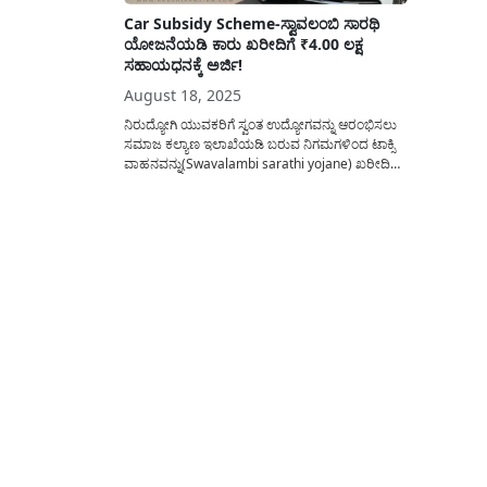
Car Subsidy Scheme-ಸ್ವಾವಲಂಬಿ ಸಾರಥಿ
ಯೋಜನೆಯಡಿ ಕಾರು ಖರೀದಿಗೆ ₹4.00 ಲಕ್ಷ
ಸಹಾಯಧನಕ್ಕೆ ಅರ್ಜಿ!
August 18, 2025
ನಿರುದ್ಯೋಗಿ ಯುವಕರಿಗೆ ಸ್ವಂತ ಉದ್ಯೋಗವನ್ನು ಆರಂಭಿಸಲು
ಸಮಾಜ ಕಲ್ಯಾಣ ಇಲಾಖೆಯಡಿ ಬರುವ ನಿಗಮಗಳಿಂದ ಟಾಕ್ಸಿ
ವಾಹನವನ್ನು(Swavalambi sarathi yojane) ಖರೀದಿ
ಮಾಡಲು ಶೇ 75% ಅಥವಾ ಗರಿಷ್ಠ ರೂ ₹4.00 ಲಕ್ಷ
ಸಬ್ಸಿಡಿಯನ್ನು ಒದಗಿಸಲು ಅರ್ಹ ಅಭ್ಯರ್ಥಿಗಳು ಆಯ್ಕೆ ಮಾಡಲು
ಆನ್ಲೈನ್ ಮೂಲಕ ಅರ್ಜಿಯನ್ನು ಆಹ್ವಾನಿಸಲಾಗಿದೆ. ನಮ್ಮ
ದೇಶದಲ್ಲಿ ಹೆಚ್ಚುತ್ತಿರುವ ಜನ ಸಂಖ್ಯೆಗೆ ಅನುಗುಣವಾಗಿ
ಉದ್ಯೋಗಗಳು...