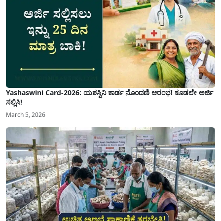
Yashaswini Card-2026: ಯಶಸ್ವಿನಿ ಕಾರ್ಡ ನೊಂದಣಿ ಆರಂಭ! ಕೂಡಲೇ ಅರ್ಜಿ
ಸಲ್ಲಿಸಿ!
March 5, 2026