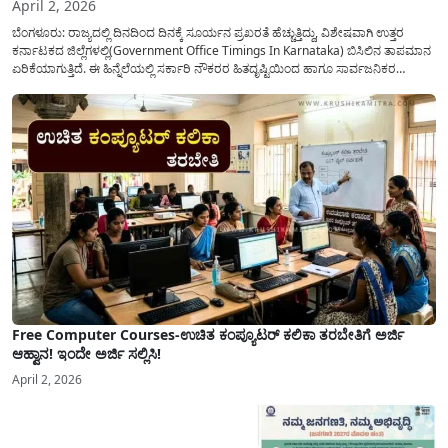
April 2, 2026
ಬೆಂಗಳೂರು: ರಾಜ್ಯದಲ್ಲಿ ದಿನದಿಂದ ದಿನಕ್ಕೆ ಸೂರ್ಯನ ಪ್ರಖರತೆ ಹೆಚ್ಚುತ್ತಿದ್ದು, ವಿಶೇಷವಾಗಿ ಉತ್ತರ
ಕರ್ನಾಟಕದ ಜಿಲ್ಲೆಗಳಲ್ಲಿ(Government Office Timings In Karnataka) ಬಿಸಿಲಿನ ತಾಪಮಾನ
ಏರಿಕೆಯಾಗುತ್ತಿದೆ. ಈ ಹಿನ್ನೆಲೆಯಲ್ಲಿ ಸರ್ಕಾರಿ ನೌಕರರ ಹಿತದೃಷ್ಟಿಯಿಂದ ಹಾಗೂ ಸಾರ್ವಜನಿಕರ
ಅನುಕೂಲಕ್ಕಾಗಿ ಕರ್ನಾಟಕ ಸರ್ಕಾರವು ಮಹತ್ವದ ನಿರ್ಧಾರವೊಂದನ್ನು ಕೈಗೊಂಡಿದೆ. ಕಿತ್ತೂರು ಕರ್ನಾಟಕ
ಮತ್ತು ಕಲ್ಯಾಣ ಕರ್ನಾಟಕದ ಒಟ್ಟು 9 ಜಿಲ್ಲೆಗಳಲ್ಲಿ ಏಪ್ರಿಲ್...
Free Computer Courses-ಉಚಿತ ಕಂಪ್ಯೂಟರ್ ಕಲಿಕಾ ತರಬೇತಿಗೆ ಅರ್ಜಿ
ಆಹ್ವಾನ! ಇಂದೇ ಅರ್ಜಿ ಸಲ್ಲಿಸಿ!
April 2, 2026