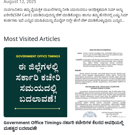
August 12, 2025
ಸಾರ್ವಜನಿಕರು ತಮ್ಮ ವೈಯಕ್ತಿಕ ದಾಖಲೆಗಳನ್ನು ನೀಡಿ ಯಾರಾದರೂ ಅನಧಿಕೃತವಾಗಿ ಸಿಮ್ ಅನ್ನು
ಖರೀದಿ(SIM Card ) ಮಾಡಿರುವುದನ್ನು ಚೆಕ್ ಮಾಡಿಕೊಳ್ಳಲು ಹಾಗೂ ತಮ್ಮ ಹೆಸರಿನಲ್ಲಿ ಎಷ್ಟು ಸಿಮ್
ಕಾರ್ಡಗಳು ಇವೆ ಎನ್ನುವ ಮಾಹಿತಿಯನ್ನು ಮೊಬೈಲ್ ನಲ್ಲೇ ಹೇಗೆ ಚೆಕ್ ಮಾಡಿಕೊಳ್ಳುವುದು ಎನ್ನುವ
ಮಾಹಿತಿಯನ್ನು ಇಂದಿನ ಈ ಅಂಕಣದಲ್ಲಿ ಹಂಚಿಕೊಳ್ಳಲಾಗಿದೆ. ಇಂದಿನ ಡಿಜಿಟಲ್ ಯುಗದಲ್ಲಿ, ಮೊಬೈಲ್
ಸಿಮ್...
Most Visited Articles
Government Office Timings-ಸರ್ಕಾರಿ ಕಚೇರಿಗಳ ಕೆಲಸದ ಅವಧಿಯಲ್ಲಿ
ಮಹತ್ವದ ಬದಲಾವಣೆ!