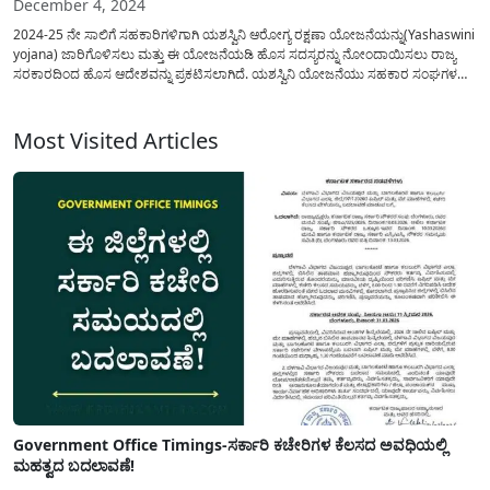
December 4, 2024
2024-25 ನೇ ಸಾಲಿಗೆ ಸಹಕಾರಿಗಳಿಗಾಗಿ ಯಶಸ್ವಿನಿ ಆರೋಗ್ಯ ರಕ್ಷಣಾ ಯೋಜನೆಯನ್ನು(Yashaswini
yojana) ಜಾರಿಗೊಳಿಸಲು ಮತ್ತು ಈ ಯೋಜನೆಯಡಿ ಹೊಸ ಸದಸ್ಯರನ್ನು ನೋಂದಾಯಿಸಲು ರಾಜ್ಯ
ಸರಕಾರದಿಂದ ಹೊಸ ಆದೇಶವನ್ನು ಪ್ರಕಟಿಸಲಾಗಿದೆ. ಯಶಸ್ವಿನಿ ಯೋಜನೆಯು ಸಹಕಾರ ಸಂಘಗಳ
ಸದಸ್ಯರ ಅನುಕೂಲಕ್ಕಾಗಿ ಸರಕಾರವು ಜಾರಿಗೊಳಿಸಿರುವ ಒಂದು ಪ್ರತಿಷ್ಠಿತ ವಿಶಿಷ್ಟ
ಯೋಜನೆಯಾಗಿದ್ದು(Yashaswini scheme), ಈ ಯೋಜನೆಯನ್ನು ಅನುಷ್ಥಾನ ಮಾಡಲು ಈ
ವರ್ಷಕ್ಕೆ...
Most Visited Articles
Government Office Timings-ಸರ್ಕಾರಿ ಕಚೇರಿಗಳ ಕೆಲಸದ ಅವಧಿಯಲ್ಲಿ
ಮಹತ್ವದ ಬದಲಾವಣೆ!