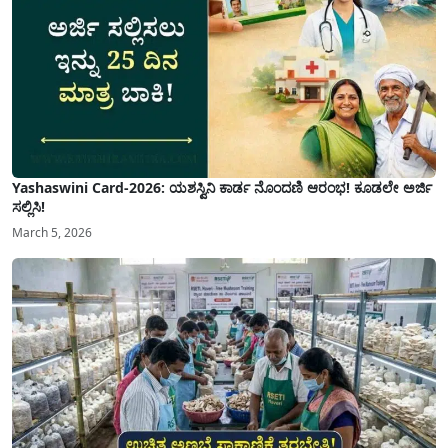
Yashaswini Card-2026: ಯಶಸ್ವಿನಿ ಕಾರ್ಡ ನೊಂದಣಿ ಆರಂಭ! ಕೂಡಲೇ ಅರ್ಜಿ
ಸಲ್ಲಿಸಿ!
March 5, 2026