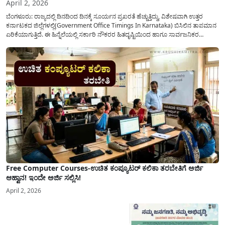
April 2, 2026
ಬೆಂಗಳೂರು: ರಾಜ್ಯದಲ್ಲಿ ದಿನದಿಂದ ದಿನಕ್ಕೆ ಸೂರ್ಯನ ಪ್ರಖರತೆ ಹೆಚ್ಚುತ್ತಿದ್ದು, ವಿಶೇಷವಾಗಿ ಉತ್ತರ
ಕರ್ನಾಟಕದ ಜಿಲ್ಲೆಗಳಲ್ಲಿ(Government Office Timings In Karnataka) ಬಿಸಿಲಿನ ತಾಪಮಾನ
ಏರಿಕೆಯಾಗುತ್ತಿದೆ. ಈ ಹಿನ್ನೆಲೆಯಲ್ಲಿ ಸರ್ಕಾರಿ ನೌಕರರ ಹಿತದೃಷ್ಟಿಯಿಂದ ಹಾಗೂ ಸಾರ್ವಜನಿಕರ
ಅನುಕೂಲಕ್ಕಾಗಿ ಕರ್ನಾಟಕ ಸರ್ಕಾರವು ಮಹತ್ವದ ನಿರ್ಧಾರವೊಂದನ್ನು ಕೈಗೊಂಡಿದೆ. ಕಿತ್ತೂರು ಕರ್ನಾಟಕ
ಮತ್ತು ಕಲ್ಯಾಣ ಕರ್ನಾಟಕದ ಒಟ್ಟು 9 ಜಿಲ್ಲೆಗಳಲ್ಲಿ ಏಪ್ರಿಲ್...
Free Computer Courses-ಉಚಿತ ಕಂಪ್ಯೂಟರ್ ಕಲಿಕಾ ತರಬೇತಿಗೆ ಅರ್ಜಿ
ಆಹ್ವಾನ! ಇಂದೇ ಅರ್ಜಿ ಸಲ್ಲಿಸಿ!
April 2, 2026