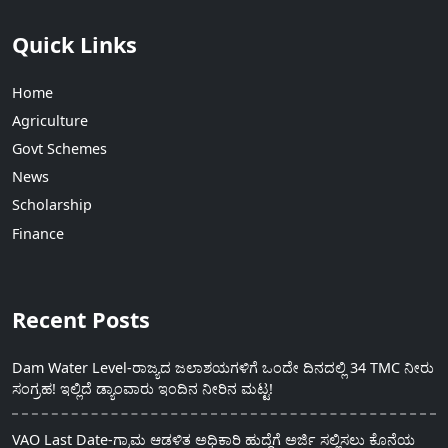
Quick Links
Home
Agriculture
Govt Schemes
News
Scholarship
Finance
Recent Posts
Dam Water Level-ರಾಜ್ಯದ ಜಲಾಶಯಗಳಿಗೆ ಒಂದೇ ದಿನದಲ್ಲಿ 34 TMC ನೀರು
ಸಂಗ್ರಹ! ಇಲ್ಲಿದೆ ಡ್ಯಾಂವಾರು ಇಂದಿನ ನೀರಿನ ಮಟ್ಟ!
VAO Last Date-ಗ್ರಾಮ ಆಡಳಿತ ಅಧಿಕಾರಿ ಹುದ್ದೆಗೆ ಅರ್ಜಿ ಸಲ್ಲಿಸಲು ಕೊನೆಯ