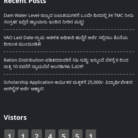
Recent Posts
Dam Water Level-ರಾಜ್ಯದ ಜಲಾಶಯಗಳಿಗೆ ಒಂದೇ ದಿನದಲ್ಲಿ 34 TMC ನೀರು
ಸಂಗ್ರಹ! ಇಲ್ಲಿದೆ ಡ್ಯಾಂವಾರು ಇಂದಿನ ನೀರಿನ ಮಟ್ಟ!
VAO Last Date-ಗ್ರಾಮ ಆಡಳಿತ ಅಧಿಕಾರಿ ಹುದ್ದೆಗೆ ಅರ್ಜಿ ಸಲ್ಲಿಸಲು ಕೊನೆಯ
ದಿನಾಂಕ ಮುಂದೂಡಿಕೆ!
Ration Distribution-ಪಡಿತರದಾರರಿಗೆ ಸಿಹಿ ಸುದ್ದಿ: ಇನ್ಮುಂದೆ ಬೆಳಿಗ್ಗೆ 6 ರಿಂದ
ರಾತ್ರಿ 10 ರವರೆಗೆ ನ್ಯಾಯಬೆಲೆ ಅಂಗಡಿಗಳು ಓಪನ್!
Scholarship Application-ಕಾರ್ಮಿಕರ ಮಕ್ಕಳಿಗೆ 25,000/- ವಿದ್ಯಾರ್ಥಿವೇತನ!
ಆನ್‍ಲೈನ್ ಅರ್ಜಿ ಆಹ್ವಾನ!
Vistors
1
1
2
4
5
5
1