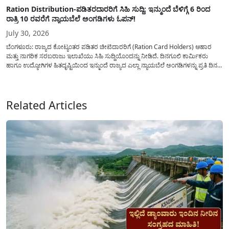
Ration Distribution-ಪಡಿತರದಾರರಿಗೆ ಸಿಹಿ ಸುದ್ದಿ: ಇನ್ಮುಂದೆ ಬೆಳಿಗ್ಗೆ 6 ರಿಂದ
ರಾತ್ರಿ 10 ರವರೆಗೆ ನ್ಯಾಯಬೆಲೆ ಅಂಗಡಿಗಳು ಓಪನ್!
July 30, 2026
ಬೆಂಗಳೂರು: ರಾಜ್ಯದ ಕೋಟ್ಯಂತರ ಪಡಿತರ ಚೀಟಿದಾರರಿಗೆ (Ration Card Holders) ಆಹಾರ
ಮತ್ತು ನಾಗರಿಕ ಸರಬರಾಜು ಇಲಾಖೆಯು ಸಿಹಿ ಸುದ್ದಿಯೊಂದನ್ನು ನೀಡಿದೆ. ದಿನಗೂಲಿ ಕಾರ್ಮಿಕರು
ಹಾಗೂ ಉದ್ಯೋಗಿಗಳ ಹಿತದೃಷ್ಟಿಯಿಂದ ಇನ್ಮುಂದೆ ರಾಜ್ಯದ ಎಲ್ಲಾ ನ್ಯಾಯಬೆಲೆ ಅಂಗಡಿಗಳನ್ನು ಪ್ರತಿ ದಿನ
ಬೆಳಿಗ್ಗೆ 6:00 ಗಂಟೆಯಿಂದ ರಾತ್ರಿ 10:00 ಗಂಟೆಯವರೆಗೆ ಕಡ್ಡಾಯವಾಗಿ ತೆರೆದಿಟ್ಟು ಪಡಿತರ ಧಾನ್ಯ
ವಿತರಿಸುವಂತೆ ಇಲಾಖೆಯ...
Related Articles