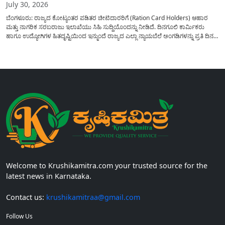
July 30, 2026
ಬೆಂಗಳೂರು: ರಾಜ್ಯದ ಕೋಟ್ಯಂತರ ಪಡಿತರ ಚೀಟಿದಾರರಿಗೆ (Ration Card Holders) ಆಹಾರ
ಮತ್ತು ನಾಗರಿಕ ಸರಬರಾಜು ಇಲಾಖೆಯು ಸಿಹಿ ಸುದ್ದಿಯೊಂದನ್ನು ನೀಡಿದೆ. ದಿನಗೂಲಿ ಕಾರ್ಮಿಕರು
ಹಾಗೂ ಉದ್ಯೋಗಿಗಳ ಹಿತದೃಷ್ಟಿಯಿಂದ ಇನ್ಮುಂದೆ ರಾಜ್ಯದ ಎಲ್ಲಾ ನ್ಯಾಯಬೆಲೆ ಅಂಗಡಿಗಳನ್ನು ಪ್ರತಿ ದಿನ
ಬೆಳಿಗ್ಗೆ 6:00 ಗಂಟೆಯಿಂದ ರಾತ್ರಿ 10:00 ಗಂಟೆಯವರೆಗೆ ಕಡ್ಡಾಯವಾಗಿ ತೆರೆದಿಟ್ಟು ಪಡಿತರ ಧಾನ್ಯ
ವಿತರಿಸುವಂತೆ ಇಲಾಖೆಯ...
Welcome to Krushikamitra.com your trusted source for the
latest news in Karnataka.
Contact us:
krushikamitraa@gmail.com
Follow Us