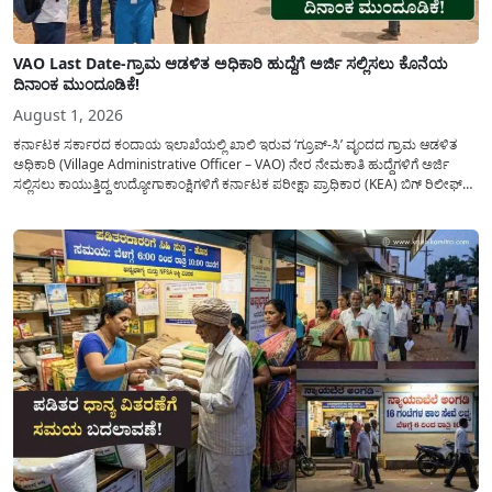
VAO Last Date-ಗ್ರಾಮ ಆಡಳಿತ ಅಧಿಕಾರಿ ಹುದ್ದೆಗೆ ಅರ್ಜಿ ಸಲ್ಲಿಸಲು ಕೊನೆಯ
ದಿನಾಂಕ ಮುಂದೂಡಿಕೆ!
August 1, 2026
ಕರ್ನಾಟಕ ಸರ್ಕಾರದ ಕಂದಾಯ ಇಲಾಖೆಯಲ್ಲಿ ಖಾಲಿ ಇರುವ ‘ಗ್ರೂಪ್-ಸಿ’ ವೃಂದದ ಗ್ರಾಮ ಆಡಳಿತ
ಅಧಿಕಾರಿ (Village Administrative Officer – VAO) ನೇರ ನೇಮಕಾತಿ ಹುದ್ದೆಗಳಿಗೆ ಅರ್ಜಿ
ಸಲ್ಲಿಸಲು ಕಾಯುತ್ತಿದ್ದ ಉದ್ಯೋಗಾಕಾಂಕ್ಷಿಗಳಿಗೆ ಕರ್ನಾಟಕ ಪರೀಕ್ಷಾ ಪ್ರಾಧಿಕಾರ (KEA) ಬಿಗ್ ರಿಲೀಫ್
ನೀಡಿದೆ. ಅರ್ಜಿ ಸಲ್ಲಿಕೆಯ ಅವಧಿಯನ್ನು ವಿಸ್ತರಿಸಿ ಅಧಿಕೃತ ಪ್ರಕಟಣೆ ಹೊರಡಿಸಿದ್ದು, ಇದುವರೆಗೆ ಅರ್ಜಿ
ಸಲ್ಲಿಸಲು...