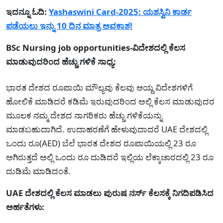
ಇದನ್ನೂ ಓದಿ:
Yashaswini Card-2025: ಯಶಸ್ವಿನಿ ಕಾರ್ಡ
ಪಡೆಯಲು ಇನ್ನು 10 ದಿನ ಮಾತ್ರ ಅವಕಾಶ!
BSc Nursing job opportunities-ವಿದೇಶದಲ್ಲಿ ಕೆಲಸ
ಮಾಡುವುದರಿಂದ ಹೆಚ್ಚು ಗಳಿಕೆ ಸಾಧ್ಯ:
ಭಾರತ ದೇಶದ ರೂಪಾಯಿ ಮೌಲ್ಯವು ಕೆಲವು ಆಯ್ದ ವಿದೇಶಗಳಿಗೆ
ಹೋಲಿಕೆ ಮಾಡಿದರೆ ಕಡಿಮೆ ಇರುವುದರಿಂದ ಅಲ್ಲಿ ಕೆಲಸ ಮಾಡುವುದರ
ಮೂಲಕ ನಮ್ಮ ದೇಶದ ನಾಗರಿಕರು ಹೆಚ್ಚು ಗಳಿಕೆಯನ್ನು
ಮಾಡಬಹುದಾಗಿದೆ. ಉದಾಹರಣೆಗೆ ಹೇಳುವುದಾದರೆ UAE ದೇಶದಲ್ಲಿ
ಒಂದು ರೂ(AED) ಬೆಲೆ ಭಾರತ ದೇಶದ ರೂಪಾಯಿಯಲ್ಲಿ 23 ರೂ
ಅಗಿರುತ್ತದೆ ಅಲ್ಲಿ ಒಂದು ರೂ ದುಡಿದರೆ ಇಲ್ಲಿಯ ಲೆಕ್ಕಾಚಾರದಲ್ಲಿ 23 ರೂ
ದುಡಿಮೆ ಮಾಡಿದಂತೆ.
UAE ದೇಶದಲ್ಲಿ ಕೆಲಸ ಮಾಡಲು ಪುರುಷ ನರ್ಸ್ ಕೆಲಸಕ್ಕೆ ನಿಗದಿಪಡಿಸಿದ
ಅರ್ಹತೆಗಳು: