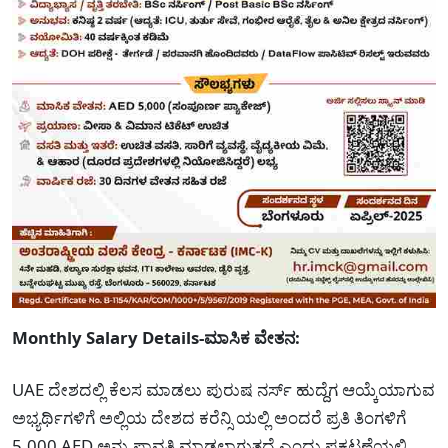
Monthly Salary Details-ಮಾಸಿಕ ವೇತನ:
UAE ದೇಶದಲ್ಲಿ ಕೆಲಸ ಮಾಡಲು ಪುರುಷ ನರ್ಸ್ ಹುದ್ದೆಗ ಆಯ್ಕೆಯಾಗುವ
ಅಭ್ಯರ್ಥಿಗಳಿಗೆ ಅಲ್ಲಿಯ ದೇಶದ ಕರೆನ್ಸಿ ಯಲ್ಲಿ ಅಂದರೆ ಪ್ರತಿ ತಿಂಗಳಿಗೆ
5,000 AED ಅನ್ನು ಪಾವತಿ ಮಾಡಲಾಗುತ್ತದೆ ಎಂದು ಪ್ರಕಟಣೆಯಲ್ಲಿ