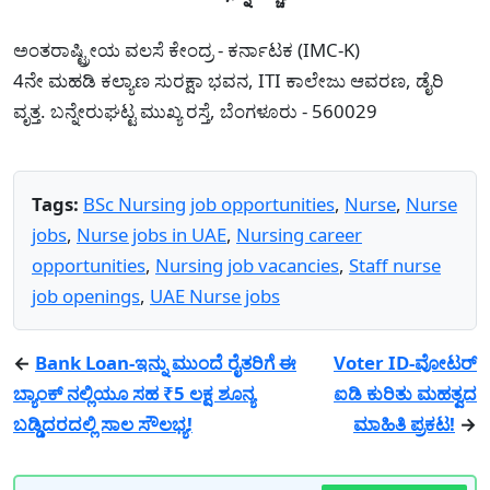
ಅಂತರಾಷ್ಟ್ರೀಯ ವಲಸೆ ಕೇಂದ್ರ - ಕರ್ನಾಟಕ (IMC-K)
4ನೇ ಮಹಡಿ ಕಲ್ಯಾಣ ಸುರಕ್ಷಾ ಭವನ, ITI ಕಾಲೇಜು ಆವರಣ, ಡೈರಿ
ವೃತ್ತ. ಬನ್ನೇರುಘಟ್ಟ ಮುಖ್ಯ ರಸ್ತೆ, ಬೆಂಗಳೂರು - 560029
Tags:
BSc Nursing job opportunities
,
Nurse
,
Nurse
jobs
,
Nurse jobs in UAE
,
Nursing career
opportunities
,
Nursing job vacancies
,
Staff nurse
job openings
,
UAE Nurse jobs
←
Bank Loan-ಇನ್ನು ಮುಂದೆ ರೈತರಿಗೆ ಈ
Voter ID-ವೋಟರ್
ಬ್ಯಾಂಕ್ ನಲ್ಲಿಯೂ ಸಹ ₹5 ಲಕ್ಷ ಶೂನ್ಯ
ಐಡಿ ಕುರಿತು ಮಹತ್ವದ
ಬಡ್ಡಿದರದಲ್ಲಿ ಸಾಲ ಸೌಲಭ್ಯ!
ಮಾಹಿತಿ ಪ್ರಕಟ!
→