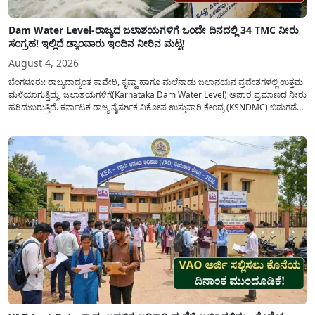
Dam Water Level-ರಾಜ್ಯದ ಜಲಾಶಯಗಳಿಗೆ ಒಂದೇ ದಿನದಲ್ಲಿ 34 TMC ನೀರು
ಸಂಗ್ರಹ! ಇಲ್ಲಿದೆ ಡ್ಯಾಂವಾರು ಇಂದಿನ ನೀರಿನ ಮಟ್ಟ!
August 4, 2026
ಬೆಂಗಳೂರು: ರಾಜ್ಯದಾದ್ಯಂತ ಕಾವೇರಿ, ಕೃಷ್ಣಾ ಹಾಗೂ ಮಲೆನಾಡು ಜಲಾನಯನ ಪ್ರದೇಶಗಳಲ್ಲಿ ಉತ್ತಮ
ಮಳೆಯಾಗುತ್ತಿದ್ದು, ಜಲಾಶಯಗಳಿಗೆ(Karnataka Dam Water Level) ಅಪಾರ ಪ್ರಮಾಣದ ನೀರು
ಹರಿದುಬರುತ್ತಿದೆ. ಕರ್ನಾಟಕ ರಾಜ್ಯ ನೈಸರ್ಗಿಕ ವಿಕೋಪ ಉಸ್ತುವಾರಿ ಕೇಂದ್ರ (KSNDMC) ಬಿಡುಗಡೆ
ಮಾಡಿರುವ ಆಗಸ್ಟ್ 04, 2026ರ ವರದಿಯಂತೆ, ರಾಜ್ಯದ ಪ್ರಮುಖ 14 ಜಲಾಶಯಗಳಿಗೆ ಒಂದೇ
ದಿನದಲ್ಲಿ ಬರೋಬ್ಬರಿ 34.8 TMC...