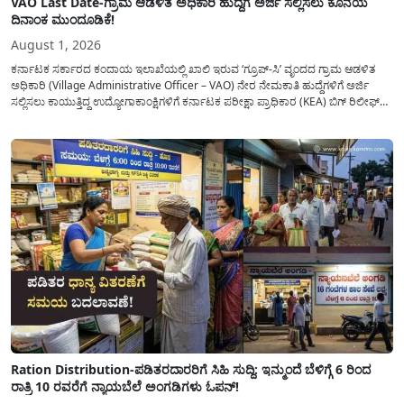
VAO Last Date-ಗ್ರಾಮ ಆಡಳಿತ ಅಧಿಕಾರಿ ಹುದ್ದೆಗೆ ಅರ್ಜಿ ಸಲ್ಲಿಸಲು ಕೊನೆಯ
ದಿನಾಂಕ ಮುಂದೂಡಿಕೆ!
August 1, 2026
ಕರ್ನಾಟಕ ಸರ್ಕಾರದ ಕಂದಾಯ ಇಲಾಖೆಯಲ್ಲಿ ಖಾಲಿ ಇರುವ ‘ಗ್ರೂಪ್-ಸಿ’ ವೃಂದದ ಗ್ರಾಮ ಆಡಳಿತ
ಅಧಿಕಾರಿ (Village Administrative Officer – VAO) ನೇರ ನೇಮಕಾತಿ ಹುದ್ದೆಗಳಿಗೆ ಅರ್ಜಿ
ಸಲ್ಲಿಸಲು ಕಾಯುತ್ತಿದ್ದ ಉದ್ಯೋಗಾಕಾಂಕ್ಷಿಗಳಿಗೆ ಕರ್ನಾಟಕ ಪರೀಕ್ಷಾ ಪ್ರಾಧಿಕಾರ (KEA) ಬಿಗ್ ರಿಲೀಫ್
ನೀಡಿದೆ. ಅರ್ಜಿ ಸಲ್ಲಿಕೆಯ ಅವಧಿಯನ್ನು ವಿಸ್ತರಿಸಿ ಅಧಿಕೃತ ಪ್ರಕಟಣೆ ಹೊರಡಿಸಿದ್ದು, ಇದುವರೆಗೆ ಅರ್ಜಿ
ಸಲ್ಲಿಸಲು...
Ration Distribution-ಪಡಿತರದಾರರಿಗೆ ಸಿಹಿ ಸುದ್ದಿ: ಇನ್ಮುಂದೆ ಬೆಳಿಗ್ಗೆ 6 ರಿಂದ
ರಾತ್ರಿ 10 ರವರೆಗೆ ನ್ಯಾಯಬೆಲೆ ಅಂಗಡಿಗಳು ಓಪನ್!