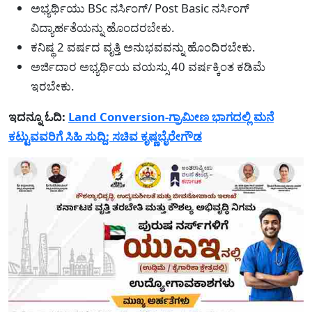
ಅಭ್ಯರ್ಥಿಯು BSc ನರ್ಸಿಂಗ್/ Post Basic ನರ್ಸಿಂಗ್
ವಿದ್ಯಾರ್ಹತೆಯನ್ನು ಹೊಂದರಬೇಕು.
ಕನಿಷ್ಥ 2 ವರ್ಷದ ವೃತ್ತಿ ಅನುಭವವನ್ನು ಹೊಂದಿರಬೇಕು.
ಅರ್ಜಿದಾರ ಅಭ್ಯರ್ಥಿಯ ವಯಸ್ಸು 40 ವರ್ಷಕ್ಕಿಂತ ಕಡಿಮೆ
ಇರಬೇಕು.
ಇದನ್ನೂ ಓದಿ:
Land Conversion-ಗ್ರಾಮೀಣ ಭಾಗದಲ್ಲಿ ಮನೆ
ಕಟ್ಟುವವರಿಗೆ ಸಿಹಿ ಸುದ್ದಿ: ಸಚಿವ ಕೃಷ್ಣಬೈರೇಗೌಡ