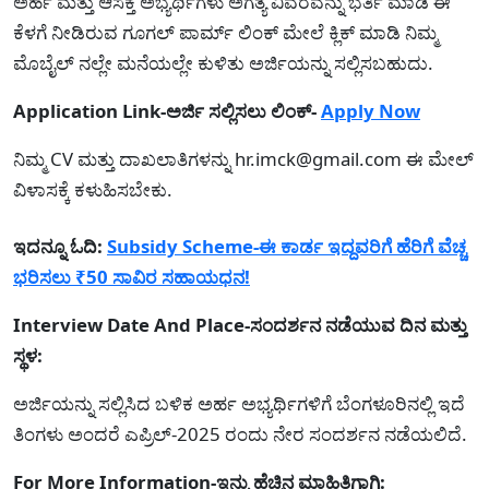
ಅರ್ಹ ಮತ್ತು ಆಸಕ್ತ ಅಭ್ಯರ್ಥಿಗಳು ಅಗತ್ಯ ವಿವರವನ್ನು ಭರ್ತಿ ಮಾಡಿ ಈ
ಕೆಳಗೆ ನೀಡಿರುವ ಗೂಗಲ್ ಪಾರ್ಮ್ ಲಿಂಕ್ ಮೇಲೆ ಕ್ಲಿಕ್ ಮಾಡಿ ನಿಮ್ಮ
ಮೊಬೈಲ್ ನಲ್ಲೇ ಮನೆಯಲ್ಲೇ ಕುಳಿತು ಅರ್ಜಿಯನ್ನು ಸಲ್ಲಿಸಬಹುದು.
Application Link-ಅರ್ಜಿ ಸಲ್ಲಿಸಲು ಲಿಂಕ್-
Apply Now
ನಿಮ್ಮ CV ಮತ್ತು ದಾಖಲಾತಿಗಳನ್ನು
hr.imck@gmail.com
ಈ ಮೇಲ್
ವಿಳಾಸಕ್ಕೆ ಕಳುಹಿಸಬೇಕು.
ಇದನ್ನೂ ಓದಿ:
Subsidy Scheme-ಈ ಕಾರ್ಡ ಇದ್ದವರಿಗೆ ಹೆರಿಗೆ ವೆಚ್ಚ
ಭರಿಸಲು ₹50 ಸಾವಿರ ಸಹಾಯಧನ!
Interview Date And Place-ಸಂದರ್ಶನ ನಡೆಯುವ ದಿನ ಮತ್ತು
ಸ್ಥಳ:
ಅರ್ಜಿಯನ್ನು ಸಲ್ಲಿಸಿದ ಬಳಿಕ ಅರ್ಹ ಅಭ್ಯರ್ಥಿಗಳಿಗೆ ಬೆಂಗಳೂರಿನಲ್ಲಿ ಇದೆ
ತಿಂಗಳು ಅಂದರೆ ಎಪ್ರಿಲ್-2025 ರಂದು ನೇರ ಸಂದರ್ಶನ ನಡೆಯಲಿದೆ.
For More Information-ಇನ್ನು ಹೆಚ್ಚಿನ ಮಾಹಿತಿಗಾಗಿ: