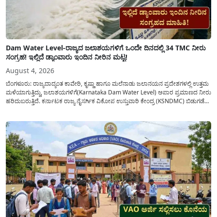
Dam Water Level-ರಾಜ್ಯದ ಜಲಾಶಯಗಳಿಗೆ ಒಂದೇ ದಿನದಲ್ಲಿ 34 TMC ನೀರು
ಸಂಗ್ರಹ! ಇಲ್ಲಿದೆ ಡ್ಯಾಂವಾರು ಇಂದಿನ ನೀರಿನ ಮಟ್ಟ!
August 4, 2026
ಬೆಂಗಳೂರು: ರಾಜ್ಯದಾದ್ಯಂತ ಕಾವೇರಿ, ಕೃಷ್ಣಾ ಹಾಗೂ ಮಲೆನಾಡು ಜಲಾನಯನ ಪ್ರದೇಶಗಳಲ್ಲಿ ಉತ್ತಮ
ಮಳೆಯಾಗುತ್ತಿದ್ದು, ಜಲಾಶಯಗಳಿಗೆ(Karnataka Dam Water Level) ಅಪಾರ ಪ್ರಮಾಣದ ನೀರು
ಹರಿದುಬರುತ್ತಿದೆ. ಕರ್ನಾಟಕ ರಾಜ್ಯ ನೈಸರ್ಗಿಕ ವಿಕೋಪ ಉಸ್ತುವಾರಿ ಕೇಂದ್ರ (KSNDMC) ಬಿಡುಗಡೆ
ಮಾಡಿರುವ ಆಗಸ್ಟ್ 04, 2026ರ ವರದಿಯಂತೆ, ರಾಜ್ಯದ ಪ್ರಮುಖ 14 ಜಲಾಶಯಗಳಿಗೆ ಒಂದೇ
ದಿನದಲ್ಲಿ ಬರೋಬ್ಬರಿ 34.8 TMC...