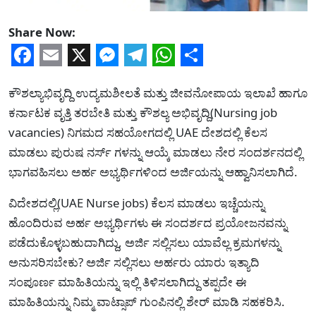
Share Now:
Facebook
Email
X
Messenger
Telegram
WhatsApp
Share
ಕೌಶಲ್ಯಾಭಿವೃದ್ದಿ ಉದ್ಯಮಶೀಲತೆ ಮತ್ತು ಜೀವನೋಪಾಯ ಇಲಾಖೆ ಹಾಗೂ
ಕರ್ನಾಟಕ ವೃತ್ತಿ ತರಬೇತಿ ಮತ್ತು ಕೌಶಲ್ಯ ಅಭಿವೃದ್ದಿ(Nursing job
vacancies) ನಿಗಮದ ಸಹಯೋಗದಲ್ಲಿ UAE ದೇಶದಲ್ಲಿ ಕೆಲಸ
ಮಾಡಲು ಪುರುಷ ನರ್ಸ್ ಗಳನ್ನು ಆಯ್ಕೆ ಮಾಡಲು ನೇರ ಸಂದರ್ಶನದಲ್ಲಿ
ಭಾಗವಹಿಸಲು ಅರ್ಹ ಅಭ್ಯರ್ಥಿಗಳಿಂದ ಅರ್ಜಿಯನ್ನು ಆಹ್ವಾನಿಸಲಾಗಿದೆ.
ವಿದೇಶದಲ್ಲಿ(UAE Nurse jobs) ಕೆಲಸ ಮಾಡಲು ಇಚ್ಚೆಯನ್ನು
ಹೊಂದಿರುವ ಅರ್ಹ ಅಭ್ಯರ್ಥಿಗಳು ಈ ಸಂದರ್ಶದ ಪ್ರಯೋಜನವನ್ನು
ಪಡೆದುಕೊಳ್ಳಬಹುದಾಗಿದ್ದು, ಅರ್ಜಿ ಸಲ್ಲಿಸಲು ಯಾವೆಲ್ಲ ಕ್ರಮಗಳನ್ನು
ಅನುಸರಿಸಬೇಕು? ಅರ್ಜಿ ಸಲ್ಲಿಸಲು ಅರ್ಹರು ಯಾರು ಇತ್ಯಾದಿ
ಸಂಪೂರ್ಣ ಮಾಹಿತಿಯನ್ನು ಇಲ್ಲಿ ತಿಳಿಸಲಾಗಿದ್ದು ತಪ್ಪದೇ ಈ
ಮಾಹಿತಿಯನ್ನು ನಿಮ್ಮ ವಾಟ್ಸಾಪ್ ಗುಂಪಿನಲ್ಲಿ ಶೇರ್ ಮಾಡಿ ಸಹಕರಿಸಿ.