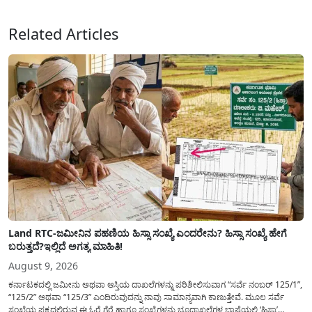
(ಜಂಟಿಯಾಗಿ) ನೀಡಲು ನಿರ್ಧರಿಸಲಾಗಿದೆ....
Related Articles
Land RTC-ಜಮೀನಿನ ಪಹಣಿಯ ಹಿಸ್ಸಾ ಸಂಖ್ಯೆ ಎಂದರೇನು? ಹಿಸ್ಸಾ ಸಂಖ್ಯೆ ಹೇಗೆ
ಬರುತ್ತದೆ?ಇಲ್ಲಿದೆ ಅಗತ್ಯ ಮಾಹಿತಿ!
August 9, 2026
ಕರ್ನಾಟಕದಲ್ಲಿ ಜಮೀನು ಅಥವಾ ಆಸ್ತಿಯ ದಾಖಲೆಗಳನ್ನು ಪರಿಶೀಲಿಸುವಾಗ “ಸರ್ವೆ ನಂಬರ್ 125/1”,
“125/2” ಅಥವಾ “125/3” ಎಂದಿರುವುದನ್ನು ನಾವು ಸಾಮಾನ್ಯ​ವಾಗಿ ಕಾಣುತ್ತೇವೆ. ಮೂಲ ಸರ್ವೆ
ಸಂಖ್ಯೆಯ ಪಕ್ಕದಲ್ಲಿರುವ ಈ ಓರೆ ಗೆರೆ ಹಾಗೂ ಸಂಖ್ಯೆಗಳನ್ನು ಭೂದಾಖಲೆಗಳ ಭಾಷೆಯಲ್ಲಿ ‘ಹಿಸ್ಸಾ’