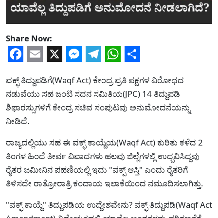
Share Now:
Facebook
Email
X
Messenger
Telegram
WhatsApp
Share
ವಕ್ಫ್ ತಿದ್ದುಪಡಿಗೆ(Waqf Act) ಕೇಂದ್ರ ಪ್ರತಿ ಪಕ್ಷಗಳ ವಿರೋಧದ
ನಡುವೆಯು ಸಹ ಜಂಟಿ ಸದನ ಸಮಿತಿಯ(JPC) 14 ತಿದ್ದುಪಡಿ
ಶಿಫಾರಸ್ಸುಗಳಿಗೆ ಕೇಂದ್ರ ಸಚಿವ ಸಂಪುಟವು ಅನುಮೋದನೆಯನ್ನು
ನೀಡಿದೆ.
ರಾಜ್ಯದಲ್ಲಿಯು ಸಹ ಈ ವಕ್ಫ್ ಕಾಯ್ದೆಯ(Waqf Act) ಕುರಿತು ಕಳೆದ 2
ತಿಂಗಳ ಹಿಂದೆ ತೀರ್ವ ವಿವಾದಗಳು ಹಲವು ಜಿಲ್ಲೆಗಳಲ್ಲಿ ಉದ್ಬವಿಸಿದ್ದವು
ರೈತರ ಜಮೀನಿನ ಪಹಣಿಯಲ್ಲಿ ಇದು "ವಕ್ಪ್ ಆಸ್ತಿ" ಎಂದು ರೈತರಿಗೆ
ತಿಳಿಸದೇ ರಾತ್ರೋರಾತ್ರಿ ಕಂದಾಯ ಇಲಾಕೆಯಿಂದ ನಮೂದಿಸಲಾಗಿತ್ತು.
"ವಕ್ಫ್ ಕಾಯ್ದೆ" ತಿದ್ದುಪಡಿಯ ಉದ್ದೇಶವೇನು? ವಕ್ಫ್ ತಿದ್ದುಪಡಿ(Waqf Act