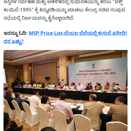
ಆಸ್ತಿಗಳ ನಿರ್ವಹಣೆ ಮತ್ತು ಆಡಳಿತದಲ್ಲಿ ಸುಧಾರಣೆಯನ್ನು ತರಲು "ವಕ್ಫ್
ಕಾಯಿದೆ-1995" ಕ್ಕೆ ತಿದ್ದುಪಡಿಯನ್ನು ಮಾಡಲು ಕೇಂದ್ರ ಸಚಿವ ಸಂಪುಟ
ಸಭೆಯಲ್ಲಿ ನಿರ್ಣಯವನ್ನು ಕೈಗೊಳ್ಳಲಾಗಿದೆ.
ಇದನ್ನೂ ಓದಿ:
MSP Price List-ಬೆಂಬಲ ಬೆಲೆಯಲ್ಲಿ ಕುಸುಬೆ ಖರೀದಿ!
ದರ ಎಷ್ಟು?