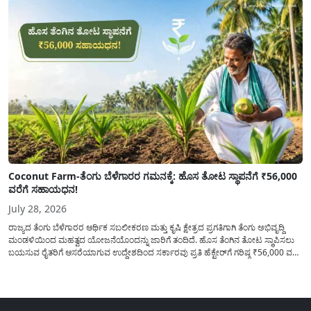
Coconut Farm-ತೆಂಗು ಬೆಳೆಗಾರರ ಗಮನಕ್ಕೆ: ಹೊಸ ತೋಟ ಸ್ಥಾಪನೆಗೆ ₹56,000
ವರೆಗೆ ಸಹಾಯಧನ!
July 28, 2026
ರಾಜ್ಯದ ತೆಂಗು ಬೆಳೆಗಾರರ ಆರ್ಥಿಕ ಸಬಲೀಕರಣ ಮತ್ತು ಕೃಷಿ ಕ್ಷೇತ್ರದ ಪ್ರಗತಿಗಾಗಿ ತೆಂಗು ಅಭಿವೃದ್ದಿ
ಮಂಡಳಿಯಿಂದ ಮಹತ್ವದ ಯೋಜನೆಯೊಂದನ್ನು ಜಾರಿಗೆ ತಂದಿದೆ. ಹೊಸ ತೆಂಗಿನ ತೋಟ ಸ್ಥಾಪಿಸಲು
ಬಯಸುವ ರೈತರಿಗೆ ಆಸರೆಯಾಗುವ ಉದ್ದೇಶದಿಂದ ಸರ್ಕಾರವು ಪ್ರತಿ ಹೆಕ್ಟೇರ್‌ಗೆ ಗರಿಷ್ಠ ₹56,000 ವರೆಗೆ
ಧನಸಹಾಯ ಪಡೆಯಲು ಅರ್ಜಿಯನ್ನು ಆಹ್ವಾನಿಸಿದೆ. ತೆಂಗು ಅಭಿವೃದ್ದಿ ಮಂಡಳಿಯ ಯೋಜನೆ
ಅಡಿಯಲ್ಲಿ ನೀಡಲಾಗುವ...