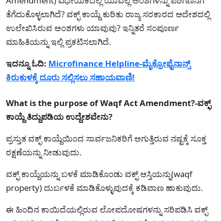
Amendment) ವಿಧೇಯಕದಲ್ಲಿ ಯಾವೆಲ್ಲ ಅಂಶಗಳನ್ನು ಪರಿಗಣನೆಗೆ
ತೆಗೆದುಕೊಳ್ಳಲಾಗಿದೆ? ವಕ್ಫ್ ಕಾಯ್ದೆ ಕುರಿತು ರಾಜ್ಯ ಸರಕಾರದ ಆದೇಶದಲ್ಲಿ
ಉಲೇಖಿಸಿರುವ ಅಂಶಗಳು ಯಾವುವು? ಇನ್ನಿತರೆ ಸಂಪೂರ್ಣ
ಮಾಹಿತಿಯನ್ನು ಇಲ್ಲಿ ಪ್ರಕಟಿಸಲಾಗಿದೆ.
ಇದನ್ನೂ ಓದಿ:
Microfinance Helpline-ಮೈಕ್ರೋಫೈನಾನ್ಸ್
ಕಿರುಕುಳಕ್ಕೆ ದೂರು ಸಲ್ಲಿಸಲು ಸಹಾಯವಾಣಿ!
What is the purpose of Waqf Act Amendment?-ವಕ್ಫ್
ಕಾಯ್ದೆ ತಿದ್ದುಪಡಿಯ ಉದ್ದೇಶವೇನು?
ಪ್ರಸ್ತುತ ವಕ್ಫ್ ಕಾಯ್ದೆಯಿಂದ ಸಾರ್ವಜನಿಕರಿಗೆ ಅಗುತ್ತಿರುವ ನಷ್ಟಕ್ಕೆ ಸೂಕ್ತ
ರಕ್ಷಣೆಯನ್ನು ನೀಡುವುದು.
ವಕ್ಫ್ ಕಾಯ್ದೆಯನ್ನು ಬಳಕೆ ಮಾಡಿಕೊಂಡು ವಕ್ಫ್ ಆಸ್ತಿಯನ್ನು(waqf
property) ದುರ್ಬಳಕೆ ಮಾಡಿಕೊಳ್ಳುವುದಕ್ಕೆ ಕಡಿವಾಣ ಹಾಕುವುದು.
ಈ ಹಿಂದಿನ ಕಾಯಿದೆಯಲ್ಲಿರುವ ಲೋಪದೋಷಗಳನ್ನು ಸರಿಪಡಿಸಿ ವಕ್ಫ್