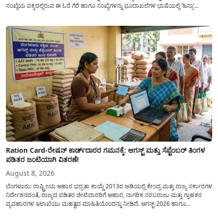
ಸಂಖ್ಯೆಯ ಪಕ್ಕದಲ್ಲಿರುವ ಈ ಓರೆ ಗೆರೆ ಹಾಗೂ ಸಂಖ್ಯೆಗಳನ್ನು ಭೂದಾಖಲೆಗಳ ಭಾಷೆಯಲ್ಲಿ ‘ಹಿಸ್ಸಾ’
(Hissa) ಅಥವಾ ಉಪ-ವಿಭಾಗ (Sub-Division) ಎಂದು ಕರೆಯಲಾಗುತ್ತದೆ. ಸಾಮಾನ್ಯ ಜನರಿಗೆ ಈ
ಸಂಖ್ಯೆಗಳ ಹಿಂದಿನ ಸಂಪೂರ್ಣ...
Ration Card-ರೇಷನ್ ಕಾರ್ಡ್‍ದಾರರ ಗಮನಕ್ಕೆ: ಆಗಸ್ಟ್ ಮತ್ತು ಸೆಪ್ಟೆಂಬರ್ ತಿಂಗಳ
ಪಡಿತರ ಜಂಟಿಯಾಗಿ ವಿತರಣೆ!
August 8, 2026
ಬೆಂಗಳೂರು: ರಾಷ್ಟ್ರೀಯ ಆಹಾರ ಭದ್ರತಾ ಕಾಯ್ದೆ 2013ರ ಅಡಿಯಲ್ಲಿ ಕೇಂದ್ರ ಮತ್ತು ರಾಜ್ಯ ಸರ್ಕಾರಗಳ
ನಿರ್ದೇಶನದಂತೆ, ರಾಜ್ಯದ ಪಡಿತರ ಚೀಟಿದಾರರಿಗೆ ಆಹಾರ, ನಾಗರಿಕ ಸರಬರಾಜು ಮತ್ತು ಗ್ರಾಹಕರ
ವ್ಯವಹಾರಗಳ ಇಲಾಖೆಯು ಮಹತ್ವದ ಮಾಹಿತಿಯೊಂದನ್ನು ನೀಡಿದೆ. ಆಗಸ್ಟ್-2026 ಹಾಗೂ
ಸೆಪ್ಟೆಂಬರ್-2026 ಈ ಎರಡೂ ತಿಂಗಳ ಆಹಾರ ಧಾನ್ಯಗಳ ವಿತರಣೆಯನ್ನು ಆಗಸ್ಟ್ ಮಾಹೆಯಲ್ಲೇ ಒಟ್ಟಿಗೆ