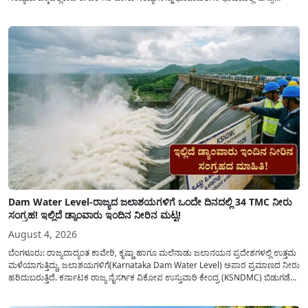
(Hissa) ಅಥವಾ ಉಪ-ವಿಭಾಗ (Sub-Division) ಎಂದು ಕರೆಯಲಾಗುತ್ತದೆ. ಸಾಮಾನ್ಯ ಜನರಿಗೆ ಈ
ಸಂಖ್ಯೆಗಳ ಹಿಂದಿನ ಸಂಪೂರ್ಣ...
Dam Water Level-ರಾಜ್ಯದ ಜಲಾಶಯಗಳಿಗೆ ಒಂದೇ ದಿನದಲ್ಲಿ 34 TMC ನೀರು
ಸಂಗ್ರಹ! ಇಲ್ಲಿದೆ ಡ್ಯಾಂವಾರು ಇಂದಿನ ನೀರಿನ ಮಟ್ಟ!
August 4, 2026
ಬೆಂಗಳೂರು: ರಾಜ್ಯದಾದ್ಯಂತ ಕಾವೇರಿ, ಕೃಷ್ಣಾ ಹಾಗೂ ಮಲೆನಾಡು ಜಲಾನಯನ ಪ್ರದೇಶಗಳಲ್ಲಿ ಉತ್ತಮ
ಮಳೆಯಾಗುತ್ತಿದ್ದು, ಜಲಾಶಯಗಳಿಗೆ(Karnataka Dam Water Level) ಅಪಾರ ಪ್ರಮಾಣದ ನೀರು
ಹರಿದುಬರುತ್ತಿದೆ. ಕರ್ನಾಟಕ ರಾಜ್ಯ ನೈಸರ್ಗಿಕ ವಿಕೋಪ ಉಸ್ತುವಾರಿ ಕೇಂದ್ರ (KSNDMC) ಬಿಡುಗಡೆ
ಮಾಡಿರುವ ಆಗಸ್ಟ್ 04, 2026ರ ವರದಿಯಂತೆ, ರಾಜ್ಯದ ಪ್ರಮುಖ 14 ಜಲಾಶಯಗಳಿಗೆ ಒಂದೇ
ದಿನದಲ್ಲಿ ಬರೋಬ್ಬರಿ 34.8 TMC...