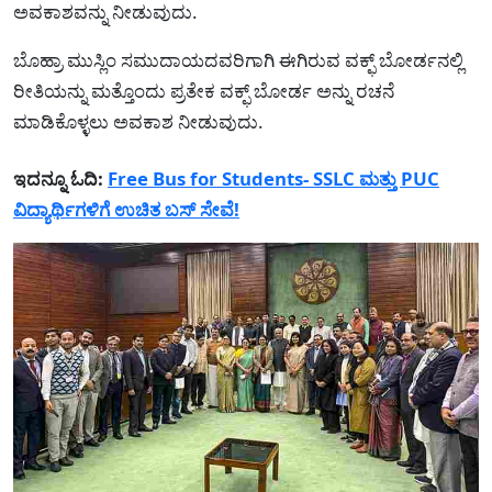
ಅವಕಾಶವನ್ನು ನೀಡುವುದು.
ಬೊಹ್ರಾ ಮುಸ್ಲಿಂ ಸಮುದಾಯದವರಿಗಾಗಿ ಈಗಿರುವ ವಕ್ಫ್ ಬೋರ್ಡನಲ್ಲಿ
ರೀತಿಯನ್ನು ಮತ್ತೊಂದು ಪ್ರತೇಕ ವಕ್ಫ್ ಬೋರ್ಡ ಅನ್ನು ರಚನೆ
ಮಾಡಿಕೊಳ್ಳಲು ಅವಕಾಶ ನೀಡುವುದು.
ಇದನ್ನೂ ಓದಿ:
Free Bus for Students- SSLC ಮತ್ತು PUC
ವಿದ್ಯಾರ್ಥಿಗಳಿಗೆ ಉಚಿತ ಬಸ್ ಸೇವೆ!