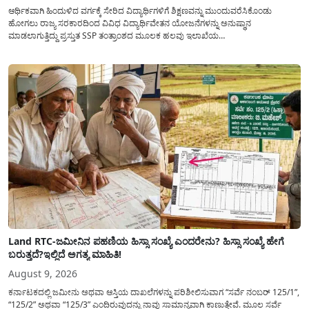
ಆರ್ಥಿಕವಾಗಿ ಹಿಂದುಳಿದ ವರ್ಗಕ್ಕೆ ಸೇರಿದ ವಿದ್ಯಾರ್ಥಿಗಳಿಗೆ ಶಿಕ್ಷಣವನ್ನು ಮುಂದುವರೆಸಿಕೊಂಡು
ಹೋಗಲು ರಾಜ್ಯ ಸರಕಾರದಿಂದ ವಿವಿಧ ವಿದ್ಯಾರ್ಥಿವೇತನ ಯೋಜನೆಗಳನ್ನು ಅನುಷ್ಥಾನ
ಮಾಡಲಾಗುತ್ತಿದ್ದು ಪ್ರಸ್ತುತ SSP ತಂತ್ರಾಂಶದ ಮೂಲಕ ಹಲವು ಇಲಾಖೆಯ
ವಿದ್ಯಾರ್ಥಿವೇತನವನ್ನು(Scholarship) ಪಡೆಯಲು ಅರ್ಹ ವಿದ್ಯಾರ್ಥಿಗಳಿಂದ ಅರ್ಜಿಯನ್ನು
ಆಹ್ವಾನಿಸಲಾಗಿದೆ. ರಾಜ್ಯ ಸರಕಾರದ ಎಲ್ಲಾ ಇಲಾಖೆ ಮತ್ತು ಯೋಜನೆಯ
ವಿದ್ಯಾರ್ಥಿವೇತನವನ್ನು(Scholarship Application) ಪಡೆಯಲು ವಿದ್ಯಾರ್ಥಿಗಳಿಗೆ ಅರ್ಜಿ ಸಲ್ಲಿಸಲು
ಸರಳ...
Land RTC-ಜಮೀನಿನ ಪಹಣಿಯ ಹಿಸ್ಸಾ ಸಂಖ್ಯೆ ಎಂದರೇನು? ಹಿಸ್ಸಾ ಸಂಖ್ಯೆ ಹೇಗೆ
ಬರುತ್ತದೆ?ಇಲ್ಲಿದೆ ಅಗತ್ಯ ಮಾಹಿತಿ!
August 9, 2026
ಕರ್ನಾಟಕದಲ್ಲಿ ಜಮೀನು ಅಥವಾ ಆಸ್ತಿಯ ದಾಖಲೆಗಳನ್ನು ಪರಿಶೀಲಿಸುವಾಗ “ಸರ್ವೆ ನಂಬರ್ 125/1”,
“125/2” ಅಥವಾ “125/3” ಎಂದಿರುವುದನ್ನು ನಾವು ಸಾಮಾನ್ಯ​ವಾಗಿ ಕಾಣುತ್ತೇವೆ. ಮೂಲ ಸರ್ವೆ