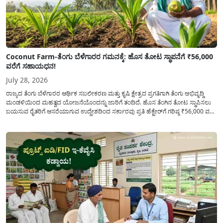
Coconut Farm-ತೆಂಗು ಬೆಳೆಗಾರರ ಗಮನಕ್ಕೆ: ಹೊಸ ತೋಟ ಸ್ಥಾಪನೆಗೆ ₹56,000
ವರೆಗೆ ಸಹಾಯಧನ!
July 28, 2026
ರಾಜ್ಯದ ತೆಂಗು ಬೆಳೆಗಾರರ ಆರ್ಥಿಕ ಸಬಲೀಕರಣ ಮತ್ತು ಕೃಷಿ ಕ್ಷೇತ್ರದ ಪ್ರಗತಿಗಾಗಿ ತೆಂಗು ಅಭಿವೃದ್ದಿ
ಮಂಡಳಿಯಿಂದ ಮಹತ್ವದ ಯೋಜನೆಯೊಂದನ್ನು ಜಾರಿಗೆ ತಂದಿದೆ. ಹೊಸ ತೆಂಗಿನ ತೋಟ ಸ್ಥಾಪಿಸಲು
ಬಯಸುವ ರೈತರಿಗೆ ಆಸರೆಯಾಗುವ ಉದ್ದೇಶದಿಂದ ಸರ್ಕಾರವು ಪ್ರತಿ ಹೆಕ್ಟೇರ್‌ಗೆ ಗರಿಷ್ಠ ₹56,000 ವರೆಗೆ
ಧನಸಹಾಯ ಪಡೆಯಲು ಅರ್ಜಿಯನ್ನು ಆಹ್ವಾನಿಸಿದೆ. ತೆಂಗು ಅಭಿವೃದ್ದಿ ಮಂಡಳಿಯ ಯೋಜನೆ
ಅಡಿಯಲ್ಲಿ ನೀಡಲಾಗುವ...