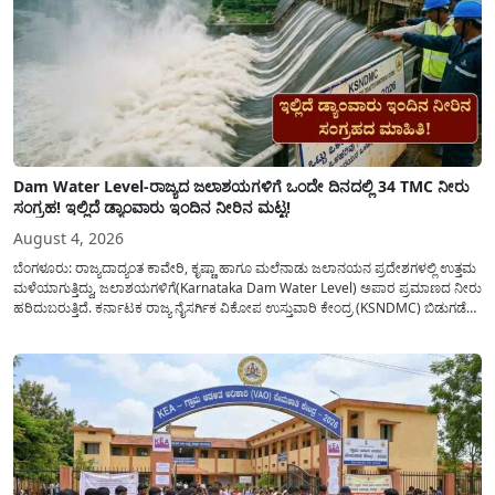
Dam Water Level-ರಾಜ್ಯದ ಜಲಾಶಯಗಳಿಗೆ ಒಂದೇ ದಿನದಲ್ಲಿ 34 TMC ನೀರು
ಸಂಗ್ರಹ! ಇಲ್ಲಿದೆ ಡ್ಯಾಂವಾರು ಇಂದಿನ ನೀರಿನ ಮಟ್ಟ!
August 4, 2026
ಬೆಂಗಳೂರು: ರಾಜ್ಯದಾದ್ಯಂತ ಕಾವೇರಿ, ಕೃಷ್ಣಾ ಹಾಗೂ ಮಲೆನಾಡು ಜಲಾನಯನ ಪ್ರದೇಶಗಳಲ್ಲಿ ಉತ್ತಮ
ಮಳೆಯಾಗುತ್ತಿದ್ದು, ಜಲಾಶಯಗಳಿಗೆ(Karnataka Dam Water Level) ಅಪಾರ ಪ್ರಮಾಣದ ನೀರು
ಹರಿದುಬರುತ್ತಿದೆ. ಕರ್ನಾಟಕ ರಾಜ್ಯ ನೈಸರ್ಗಿಕ ವಿಕೋಪ ಉಸ್ತುವಾರಿ ಕೇಂದ್ರ (KSNDMC) ಬಿಡುಗಡೆ
ಮಾಡಿರುವ ಆಗಸ್ಟ್ 04, 2026ರ ವರದಿಯಂತೆ, ರಾಜ್ಯದ ಪ್ರಮುಖ 14 ಜಲಾಶಯಗಳಿಗೆ ಒಂದೇ
ದಿನದಲ್ಲಿ ಬರೋಬ್ಬರಿ 34.8 TMC...