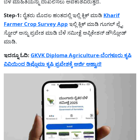
ಬೆಳೆ ಮಾಹಿತಿಯನ್ನು ದಾಖಲಿಸಲು ಅವಕಾಶವಿರುತ್ತದೆ.
Step-1:
ರೈತರು ಮೊದಲ ಹಂತದಲ್ಲಿ ಇಲ್ಲಿ ಕ್ಲಿಕ್ ಮಾಡಿ
Kharif
Farmer Crop Survey App
ಇಲ್ಲಿ ಕ್ಲಿಕ್ ಮಾಡಿ ಗೂಗಲ್ ಪ್ಲೈ
ಸ್ಟೋರ್ ಅನ್ನು ಪ್ರವೇಶ ಮಾಡಿ ಬೆಳೆ ಸಮೀಕ್ಷೆ ಅಪ್ಲಿಕೇಶನ್ ಡೌನ್ಲೋಡ್
ಮಾಡಿ.
ಇದನ್ನೂ ಓದಿ:
GKVK Diploma Agriculture-ಬೆಂಗಳೂರು ಕೃಷಿ
ವಿವಿಯಿಂದ ಡಿಪ್ಲೊಮಾ ಕೃಷಿ ಪ್ರವೇಶಕ್ಕೆ ಅರ್ಜಿ ಆಹ್ವಾನ!