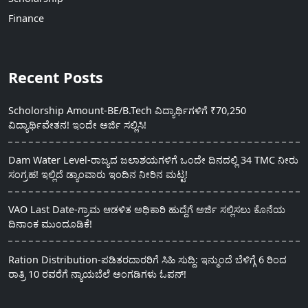
Finance
Recent Posts
Scholorship Amount-BE/B.Tech ವಿದ್ಯಾರ್ಥಿಗಳಿಗೆ ₹70,250
ವಿದ್ಯಾರ್ಥಿವೇತನ! ಇಂದೇ ಅರ್ಜಿ ಸಲ್ಲಿಸಿ!
Dam Water Level-ರಾಜ್ಯದ ಜಲಾಶಯಗಳಿಗೆ ಒಂದೇ ದಿನದಲ್ಲಿ 34 TMC ನೀರು
ಸಂಗ್ರಹ! ಇಲ್ಲಿದೆ ಡ್ಯಾಂವಾರು ಇಂದಿನ ನೀರಿನ ಮಟ್ಟ!
VAO Last Date-ಗ್ರಾಮ ಆಡಳಿತ ಅಧಿಕಾರಿ ಹುದ್ದೆಗೆ ಅರ್ಜಿ ಸಲ್ಲಿಸಲು ಕೊನೆಯ
ದಿನಾಂಕ ಮುಂದೂಡಿಕೆ!
Ration Distribution-ಪಡಿತರದಾರರಿಗೆ ಸಿಹಿ ಸುದ್ದಿ: ಇನ್ಮುಂದೆ ಬೆಳಿಗ್ಗೆ 6 ರಿಂದ
ರಾತ್ರಿ 10 ರವರೆಗೆ ನ್ಯಾಯಬೆಲೆ ಅಂಗಡಿಗಳು ಓಪನ್!