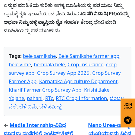
ಎನ್ನುವ ಮಾಹಿತಿಯ ಕುರಿತು ಅಗತ್ಯ ಮಾಹಿತಿಯನ್ನು ಪಡೆಯಲು ನಿಮ್ಮ
ಗ್ರಾಮಕ್ಕೆ ಕೃಷಿ ಇಲಾಖೆಯಿಂದ ನೇಮಿಸಿರುವ
ಖಾಸಗಿ ನಿವಾಸಿ(PR)ಯನ್ನು
ಅಥವಾ ನಿಮ್ಮ ಹಳ್ಳಿ ವ್ಯಾಪ್ತಿಯ ರೈತ ಸಂಪರ್ಕ ಕೇಂದ್ರ
ಭೇಟಿ ಮಾಡಿ
ಮಾಹಿತಿಯನ್ನು ಪಡೆಯಬಹುದು.
Tags:
bele samikshe
,
Bele Samikshe farmer app
,
bele vime
,
bembala bele
,
Crop Insurance
,
crop
survey app
,
Crop Survey App 2025
,
Crop Survey
Farmer App
,
Karnataka Agriculture Deparment
,
Kharif Farmer Crop Survey App
,
Krishi Ilake
Yojane
,
pahani
,
RTc
,
RTC Crop Information
,
ಬೆಂಬಲ
ಬೆಲೆ
,
ಬೆಳೆ ವಿಮೆ
,
ಬೆಳೆ ಸಮೀಕ್ಷೆ
←
Media Internship-ವಿವಿಧ
Nano Urea-ನಾನ್ಯೋ
ಮಾಧ್ಯಮ ಸಂಸ್ಥೆಗಳಲ್ಲಿ ಇಂಟರ್ನ್‍ಶಿಪ್‍ಗೆ
ಯೂರಿಯಾವನ್ನು ವಿವಿಧ