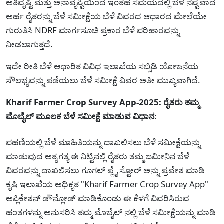
ಅತಿವೃಷ್ಟಿ ಮತ್ತು ಅನಾವೃಷ್ಟಿಯಿಂದ ಇಂತಹ ಸಮಯದಲ್ಲಿ ಬೆಳೆ ನಷ್ಟವಾದ
ಅರ್ಹ ರೈತರನ್ನು ಬೆಳೆ ಸಮೀಕ್ಷೆಯ ಬೆಳೆ ವಿವರದ ಆಧಾರದ ಮೇಲೆಯೇ
ಗುರುತಿಸಿ NDRF ಮಾರ್ಗಸೂಚಿ ಪ್ರಕಾರ ಬೆಳೆ ಪರಿಹಾರವನ್ನು
ನೀಡಲಾಗುತ್ತದೆ.
ಇದೇ ರೀತಿ ಬೆಳೆ ಆಧಾರಿತ ವಿವಿಧ ಇಲಾಖೆಯ ಸಬ್ಸಿಡಿ ಯೋಜನೆಯ
ಸೌಲಭ್ಯವನ್ನು ಪಡೆಯಲು ಬೆಳೆ ಸಮೀಕ್ಷೆ ವಿವರ ಅತೀ ಮುಖ್ಯವಾಗಿದೆ.
Kharif Farmer Crop Survey App-2025: ರೈತರು ತಮ್ಮ
ಮೊಬೈಲ್ ಮೂಲಕ ಬೆಳೆ ಸಮೀಕ್ಷೆ ಮಾಡುವ ವಿಧಾನ:
ಪಹಣಿಯಲ್ಲಿ ಬೆಳೆ ಮಾಹಿತಿಯನ್ನು ದಾಖಲಿಸಲು ಬೆಳೆ ಸಮೀಕ್ಷೆಯನ್ನು
ಮಾಡುವುದ ಅತ್ಯಗತ್ಯ ಈ ನಿಟ್ಟಿನಲ್ಲಿ ರೈತರು ತಮ್ಮ ಜಮೀನಿನ ಬೆಳೆ
ವಿವರವನ್ನು ದಾಖಲಿಸಲು ಗೂಗಲ್ ಪ್ಲೈ ಸ್ಟೋರ್ ಅನ್ನು ಪ್ರವೇಶ ಮಾಡಿ
ಕೃಷಿ ಇಲಾಖೆಯ ಅಧಿಕೃತ "Kharif Farmer Crop Survey App"
ಅಪ್ಲಿಕೇಶನ್ ಡೌನ್ಲೋಡ್ ಮಾಡಿಕೊಂಡು ಈ ಕೆಳಗೆ ವಿವರಿಸಿರುವ
ಹಂತಗಳನ್ನು ಅನುಸರಿಸಿ ತಮ್ಮ ಮೊಬೈಲ್ ನಲ್ಲಿ ಬೆಳೆ ಸಮೀಕ್ಷೆಯನ್ನು ಮಾಡಿ