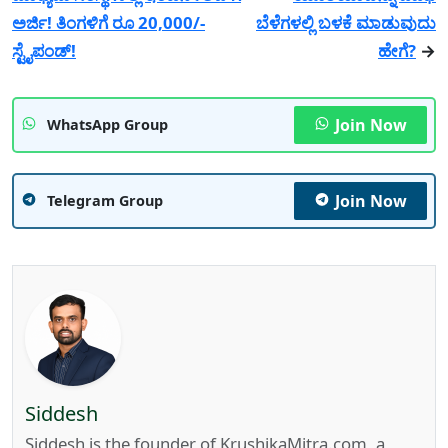
ಅರ್ಜಿ! ತಿಂಗಳಿಗೆ ರೂ 20,000/-
ಬೆಳೆಗಳಲ್ಲಿ ಬಳಕೆ ಮಾಡುವುದು
ಸ್ಟೈಪಂಡ್!
ಹೇಗೆ?
→
Join Now
WhatsApp Group
Join Now
Telegram Group
Siddesh
Siddesh is the founder of KrushikaMitra.com, a