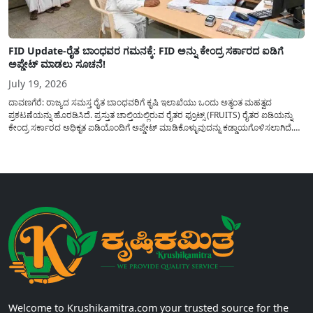
FID Update-ರೈತ ಬಾಂಧವರ ಗಮನಕ್ಕೆ: FID ಅನ್ನು ಕೇಂದ್ರ ಸರ್ಕಾರದ ಐಡಿಗೆ
ಅಪ್ಡೇಟ್ ಮಾಡಲು ಸೂಚನೆ!
July 19, 2026
ದಾವಣಗೆರೆ: ರಾಜ್ಯದ ಸಮಸ್ತ ರೈತ ಬಾಂಧವರಿಗೆ ಕೃಷಿ ಇಲಾಖೆಯು ಒಂದು ಅತ್ಯಂತ ಮಹತ್ವದ
ಪ್ರಕಟಣೆಯನ್ನು ಹೊರಡಿಸಿದೆ. ಪ್ರಸ್ತುತ ಚಾಲ್ತಿಯಲ್ಲಿರುವ ರೈತರ ಫ್ರೂಟ್ಸ್ (FRUITS) ರೈತರ ಐಡಿಯನ್ನು
ಕೇಂದ್ರ ಸರ್ಕಾರದ ಅಧಿಕೃತ ಐಡಿಯೊಂದಿಗೆ ಅಪ್ಡೇಟ್ ಮಾಡಿಕೊಳ್ಳುವುದನ್ನು ಕಡ್ಡಾಯಗೊಳಿಸಲಾಗಿದೆ.
ಸರ್ಕಾರದ ವಿವಿಧ ಯೋಜನೆಗಳ ಪ್ರಯೋಜನಗಳನ್ನು ಯಾವುದೇ ಅಡಚಣೆಯಿಲ್ಲದೆ ನೇರವಾಗಿ
ಪಡೆದುಕೊಳ್ಳಲು ಈ ಪ್ರಕ್ರಿಯೆಯು ಅತ್ಯಂತ ಅಗತ್ಯವಾಗಿದ್ದು, ಅರ್ಹ ರೈತರು...
Welcome to Krushikamitra.com your trusted source for the