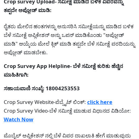
Crop survey Upload- ಸಮೀಕ್ಷೆ ಮಾಡಿದ ಬಳಿಕ ವಿವರವನ್ನು
ತಪ್ಪದೇ ಅಪ್ಲೋಡ್ ಮಾಡಿ:
ರೈತರು ಮೇಲಿನ ಹಂತಗಳನ್ನು ಅನುಸರಿಸಿ ಸಮೀಕ್ಷೆಯನ್ನು ಮಾಡಿದ ಬಳಿಕ
ಬೆಳೆ ಸಮೀಕ್ಷೆ ಅಪ್ಲಿಕೇಶನ್ ಅನ್ನು ಒಪನ್ ಮಾಡಿಕೊಂಡು "ಅಪ್ಲೋಡ್
ಮಾಡಿ" ಆಯ್ಕೆಯ ಮೇಲೆ ಕ್ಲಿಕ್ ಮಾಡಿ ತಪ್ಪದೇ ಬೆಳೆ ಸಮೀಕ್ಷೆ ವರದಿಯನ್ನು
ಅಪ್ಲೋಡ್ ಮಾಡಬೇಕು.
Crop Survey App Helpline- ಬೆಳೆ ಸಮೀಕ್ಷೆ ಕುರಿತು ಹೆಚ್ಚಿನ
ಮಾಹಿತಿಗಾಗಿ:
ಸಹಾಯವಾಣಿ ಸಂಖ್ಯೆ: 18004253553
Crop Survey Website-ವೆಬ್ಸೈಟ್ ಲಿಂಕ್:
click here
Crop Survey Video-ಬೆಳೆ ಸಮೀಕ್ಷೆ ಮಾಡುವ ವಿಧಾನದ ವಿಡಿಯೋ:
Watch Now
ಮೊಬೈಲ್ ಅಪ್ಲಿಕೇಶನ್ ನಲ್ಲಿ ಬೆಳೆ ವಿವರ ದಾಖಲಾತಿ ಹೇಗೆ ಮಾಡುವುದು