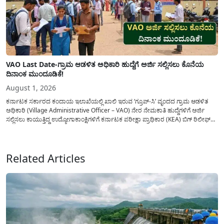
VAO Last Date-ಗ್ರಾಮ ಆಡಳಿತ ಅಧಿಕಾರಿ ಹುದ್ದೆಗೆ ಅರ್ಜಿ ಸಲ್ಲಿಸಲು ಕೊನೆಯ
ದಿನಾಂಕ ಮುಂದೂಡಿಕೆ!
August 1, 2026
ಕರ್ನಾಟಕ ಸರ್ಕಾರದ ಕಂದಾಯ ಇಲಾಖೆಯಲ್ಲಿ ಖಾಲಿ ಇರುವ ‘ಗ್ರೂಪ್-ಸಿ’ ವೃಂದದ ಗ್ರಾಮ ಆಡಳಿತ
ಅಧಿಕಾರಿ (Village Administrative Officer – VAO) ನೇರ ನೇಮಕಾತಿ ಹುದ್ದೆಗಳಿಗೆ ಅರ್ಜಿ
ಸಲ್ಲಿಸಲು ಕಾಯುತ್ತಿದ್ದ ಉದ್ಯೋಗಾಕಾಂಕ್ಷಿಗಳಿಗೆ ಕರ್ನಾಟಕ ಪರೀಕ್ಷಾ ಪ್ರಾಧಿಕಾರ (KEA) ಬಿಗ್ ರಿಲೀಫ್
ನೀಡಿದೆ. ಅರ್ಜಿ ಸಲ್ಲಿಕೆಯ ಅವಧಿಯನ್ನು ವಿಸ್ತರಿಸಿ ಅಧಿಕೃತ ಪ್ರಕಟಣೆ ಹೊರಡಿಸಿದ್ದು, ಇದುವರೆಗೆ ಅರ್ಜಿ
ಸಲ್ಲಿಸಲು...
Related Articles