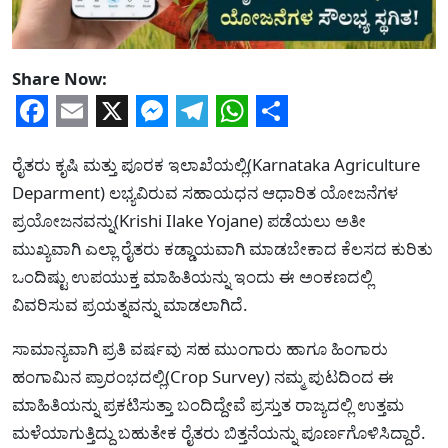
Share Now:
Facebook
Email
X
Messenger
Telegram
WhatsApp
Share
ರೈತರು ಕೃಷಿ ಮತ್ತು ಪೂರಕ ಇಲಾಖೆಯಲ್ಲಿ(Karnataka Agriculture
Deparment) ಲಭ್ಯವಿರುವ ಸಹಾಯಧನ ಆಧಾರಿತ ಯೋಜನೆಗಳ
ಪ್ರಯೋಜನವನ್ನು(Krishi Ilake Yojane) ಪಡೆಯಲು ಅತೀ
ಮುಖ್ಯವಾಗಿ ಎಲ್ಲಾ ರೈತರು ಕಡ್ಡಾಯವಾಗಿ ಮಾಡಬೇಕಾದ ಕೆಲಸದ ಕುರಿತು
ಒಂದಿಷ್ಟು ಉಪಯುಕ್ತ ಮಾಹಿತಿಯನ್ನು ಇಂದು ಈ ಅಂಕಣದಲ್ಲಿ
ವಿವರಿಸುವ ಪ್ರಯತ್ನವನ್ನು ಮಾಡಲಾಗಿದೆ.
ಸಾಮಾನ್ಯವಾಗಿ ಪ್ರತಿ ವರ್ಷವು ಸಹ ಮುಂಗಾರು ಹಾಗೂ ಹಿಂಗಾರು
ಹಂಗಾಮಿನ ಪ್ರಾರಂಭದಲ್ಲಿ(Crop Survey) ನಮ್ಮ ಪುಟದಿಂದ ಈ
ಮಾಹಿತಿಯನ್ನು ಪ್ರಕಟಿಸುತ್ತಾ ಬಂದಿದ್ದೇವೆ ಪ್ರಸ್ತುತ ರಾಜ್ಯದಲ್ಲಿ ಉತ್ತಮ
ಮಳೆಯಾಗುತ್ತಿದ್ದು ಬಹುತೇಕ ರೈತರು ಬಿತ್ತನೆಯನ್ನು ಪೂರ್ಣಗೊಳಿಸಿದ್ದಾರೆ.