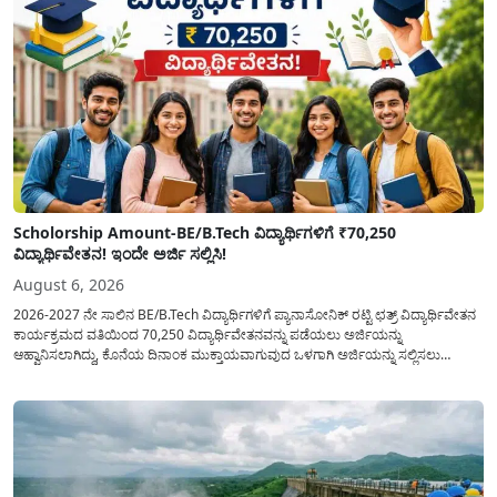
Scholorship Amount-BE/B.Tech ವಿದ್ಯಾರ್ಥಿಗಳಿಗೆ ₹70,250
ವಿದ್ಯಾರ್ಥಿವೇತನ! ಇಂದೇ ಅರ್ಜಿ ಸಲ್ಲಿಸಿ!
August 6, 2026
2026-2027 ನೇ ಸಾಲಿನ BE/B.Tech ವಿದ್ಯಾರ್ಥಿಗಳಿಗೆ ಪ್ಯಾನಾಸೋನಿಕ್ ರಟ್ಟಿ ಛತ್ರ್ ವಿದ್ಯಾರ್ಥಿವೇತನ
ಕಾರ್ಯಕ್ರಮದ ವತಿಯಿಂದ 70,250 ವಿದ್ಯಾರ್ಥಿವೇತನವನ್ನು ಪಡೆಯಲು ಅರ್ಜಿಯನ್ನು
ಆಹ್ವಾನಿಸಲಾಗಿದ್ದು, ಕೊನೆಯ ದಿನಾಂಕ ಮುಕ್ತಾಯವಾಗುವುದ ಒಳಗಾಗಿ ಅರ್ಜಿಯನ್ನು ಸಲ್ಲಿಸಲು
ಕೋರಿದೆ. ಆರ್ಥಿಕವಾಗಿ ಹಿಂದುಳಿದ ಹಾಗೂ ಬಡ ಕುಟುಂಬ ವರ್ಗದ ವಿದ್ಯಾರ್ಥಿಗಳು ಅವರ ಮುಂದಿನ
ಶಿಕ್ಷಣವನ್ನು ಮುಂದುವರಿಸಲು ಯಾವುದೇ ಅಡಚಣೆಯಾಗದಂತೆ ನೋಡಿಕೊಳ್ಳಲು ಈ ಯೋಜನೆಯನ್ನು
ಜಾರಿಗೆ...