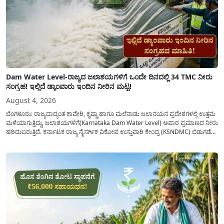
Dam Water Level-ರಾಜ್ಯದ ಜಲಾಶಯಗಳಿಗೆ ಒಂದೇ ದಿನದಲ್ಲಿ 34 TMC ನೀರು
ಸಂಗ್ರಹ! ಇಲ್ಲಿದೆ ಡ್ಯಾಂವಾರು ಇಂದಿನ ನೀರಿನ ಮಟ್ಟ!
August 4, 2026
ಬೆಂಗಳೂರು: ರಾಜ್ಯದಾದ್ಯಂತ ಕಾವೇರಿ, ಕೃಷ್ಣಾ ಹಾಗೂ ಮಲೆನಾಡು ಜಲಾನಯನ ಪ್ರದೇಶಗಳಲ್ಲಿ ಉತ್ತಮ
ಮಳೆಯಾಗುತ್ತಿದ್ದು, ಜಲಾಶಯಗಳಿಗೆ(Karnataka Dam Water Level) ಅಪಾರ ಪ್ರಮಾಣದ ನೀರು
ಹರಿದುಬರುತ್ತಿದೆ. ಕರ್ನಾಟಕ ರಾಜ್ಯ ನೈಸರ್ಗಿಕ ವಿಕೋಪ ಉಸ್ತುವಾರಿ ಕೇಂದ್ರ (KSNDMC) ಬಿಡುಗಡೆ
ಮಾಡಿರುವ ಆಗಸ್ಟ್ 04, 2026ರ ವರದಿಯಂತೆ, ರಾಜ್ಯದ ಪ್ರಮುಖ 14 ಜಲಾಶಯಗಳಿಗೆ ಒಂದೇ
ದಿನದಲ್ಲಿ ಬರೋಬ್ಬರಿ 34.8 TMC...