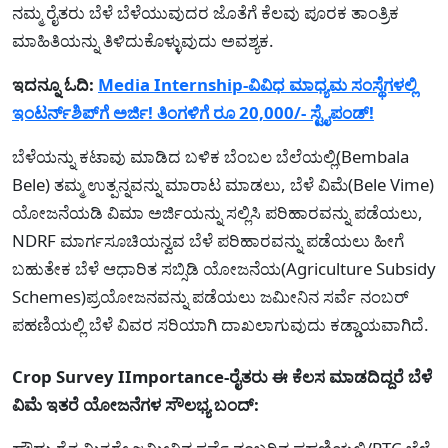
ನಮ್ಮ ರೈತರು ಬೆಳೆ ಬೆಳೆಯುವುದರ ಜೊತೆಗೆ ಕೆಲವು ಪೂರಕ ತಾಂತ್ರಿಕ
ಮಾಹಿತಿಯನ್ನು ತಿಳಿದುಕೊಳ್ಳುವುದು ಅವಶ್ಯಕ.
ಇದನ್ನೂ ಓದಿ:
Media Internship-ವಿವಿಧ ಮಾಧ್ಯಮ ಸಂಸ್ಥೆಗಳಲ್ಲಿ
ಇಂಟರ್ನ್‍ಶಿಪ್‍ಗೆ ಅರ್ಜಿ! ತಿಂಗಳಿಗೆ ರೂ 20,000/- ಸ್ಟೈಪಂಡ್!
ಬೆಳೆಯನ್ನು ಕಟಾವು ಮಾಡಿದ ಬಳಿಕ ಬೆಂಬಲ ಬೆಲೆಯಲ್ಲಿ(Bembala
Bele) ತಮ್ಮ ಉತ್ಪನ್ನವನ್ನು ಮಾರಾಟ ಮಾಡಲು, ಬೆಳೆ ವಿಮೆ(Bele Vime)
ಯೋಜನೆಯಡಿ ವಿಮಾ ಅರ್ಜಿಯನ್ನು ಸಲ್ಲಿಸಿ ಪರಿಹಾರವನ್ನು ಪಡೆಯಲು,
NDRF ಮಾರ್ಗಸೂಚಿಯನ್ವವ ಬೆಳೆ ಪರಿಹಾರವನ್ನು ಪಡೆಯಲು ಹೀಗೆ
ಬಹುತೇಕ ಬೆಳೆ ಆಧಾರಿತ ಸಬ್ಸಿಡಿ ಯೋಜನೆಯ(Agriculture Subsidy
Schemes)ಪ್ರಯೋಜನವನ್ನು ಪಡೆಯಲು ಜಮೀನಿನ ಸರ್ವೆ ನಂಬರ್
ಪಹಣಿಯಲ್ಲಿ ಬೆಳೆ ವಿವರ ಸರಿಯಾಗಿ ದಾಖಲಾಗುವುದು ಕಡ್ಡಾಯವಾಗಿದೆ.
Crop Survey IImportance-ರೈತರು ಈ ಕೆಲಸ ಮಾಡದಿದ್ದರೆ ಬೆಳೆ
ವಿಮೆ ಇತರೆ ಯೋಜನೆಗಳ ಸೌಲಭ್ಯ ಬಂದ್: