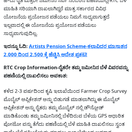
ಹೌದು ರೈತ ಮಿತ್ರರೇ ಜಮೀನಿನ ಸರ್ವೆ ನಂಬರಿನ ಪಹಣಿಯಲ್ಲಿ/RTC ಬೆಳೆ
ಮಾಹಿತಿ ಸರಿಯಾಗಿ ದಾಖಲಾಗಿದ್ದರೆ ಮಾತ್ರ ಸರ್ಕಾರದ ವಿವಿಧ
ಯೋಜನೆಯ ಪ್ರಯೋಜನ ಪಡೆಯಲು ನಿಮಗೆ ಸಾಧ್ಯವಾಗುತ್ತದೆ
ಇಲ್ಲವಾದಲ್ಲಿ ಈ ಯೋಜನೆಯ ಪ್ರಯೋಜನ ಪಡೆಯಲು
ಸಾಧ್ಯವಾಗುವುದಿಲ್ಲ.
ಇದನ್ನೂ ಓದಿ:
Artists Pension Scheme-ಕಲಾವಿದರ ಮಾಸಾಶನ
2,000 ದಿಂದ 2,500 ಕ್ಕೆ ಹೆಚ್ಚಿಸಿ ಆದೇಶ ಪ್ರಕಟ!
RTC Crop Information-ರೈತರೇ ತಮ್ಮ ಜಮೀನಿನ ಬೆಳೆ ವಿವರವನ್ನು
ಪಹಣಿಯಲ್ಲಿ ದಾಖಲಿಸಲು ಅವಕಾಶ:
ಕಳೆದ 2-3 ವರ್ಷದಿಂದ ಕೃಷಿ ಇಲಾಖೆಯಿಂದ Farmer Crop Survey
ಮೊಬೈಲ್ ಅಪ್ಲಿಕೇಶನ್ ಅನ್ನು ಬಿಡುಗಡೆ ಮಾಡಲಾಗಿದ್ದು ಈ ಮೊಬೈಲ್
ಅಪ್ಲಿಕೇಶನ್ ಅನ್ನು ರೈತರು ತಮ್ಮ ಮೊಬೈಲ್ ನಲ್ಲಿ ಡೌನ್ಲೋಡ್
ಮಾಡಿಕೊಂಡು ತಮ್ಮ ಜಮೀನಿನಲ್ಲಿ ಬೆಳೆದಿರುವ ಬೆಳೆಯ GPS ಆಧಾರಿತ
ಪೋಟೋ ವನ್ನು ತೆಗೆದು ಪಹಣಿಯಲ್ಲಿ ಬೆಳೆ ಮಾಹಿತಿ ದಾಖಲಿಸಲು ಸ್ವಂತ