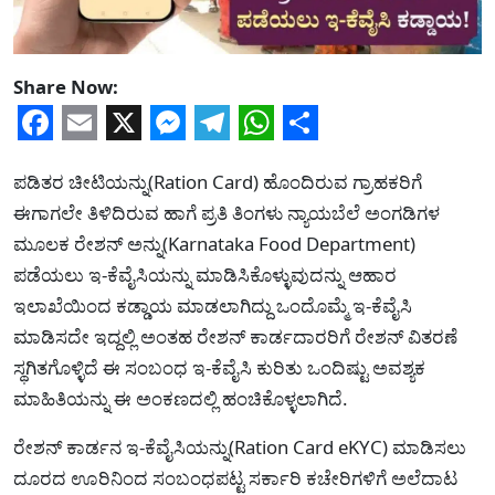
Share Now:
Facebook
Email
X
Messenger
Telegram
WhatsApp
Share
ಪಡಿತರ ಚೀಟಿಯನ್ನು(Ration Card) ಹೊಂದಿರುವ ಗ್ರಾಹಕರಿಗೆ
ಈಗಾಗಲೇ ತಿಳಿದಿರುವ ಹಾಗೆ ಪ್ರತಿ ತಿಂಗಳು ನ್ಯಾಯಬೆಲೆ ಅಂಗಡಿಗಳ
ಮೂಲಕ ರೇಶನ್ ಅನ್ನು(Karnataka Food Department)
ಪಡೆಯಲು ಇ-ಕೆವೈಸಿಯನ್ನು ಮಾಡಿಸಿಕೊಳ್ಳುವುದನ್ನು ಆಹಾರ
ಇಲಾಖೆಯಿಂದ ಕಡ್ಡಾಯ ಮಾಡಲಾಗಿದ್ದು ಒಂದೊಮ್ಮೆ ಇ-ಕೆವೈಸಿ
ಮಾಡಿಸದೇ ಇದ್ದಲ್ಲಿ ಅಂತಹ ರೇಶನ್ ಕಾರ್ಡದಾರರಿಗೆ ರೇಶನ್ ವಿತರಣೆ
ಸ್ಥಗಿತಗೊಳ್ಳಿದೆ ಈ ಸಂಬಂಧ ಇ-ಕೆವೈಸಿ ಕುರಿತು ಒಂದಿಷ್ಟು ಅವಶ್ಯಕ
ಮಾಹಿತಿಯನ್ನು ಈ ಅಂಕಣದಲ್ಲಿ ಹಂಚಿಕೊಳ್ಳಲಾಗಿದೆ.
ರೇಶನ್ ಕಾರ್ಡನ ಇ-ಕೆವೈಸಿಯನ್ನು(Ration Card eKYC) ಮಾಡಿಸಲು
ದೂರದ ಊರಿನಿಂದ ಸಂಬಂಧಪಟ್ಟ ಸರ್ಕಾರಿ ಕಚೇರಿಗಳಿಗೆ ಅಲೆದಾಟ