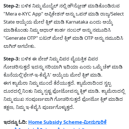
Step-2:
ಬಳಿಕ ನಿಮ್ಮ ಮೊಬೈಲ್ ನಲ್ಲಿ ಡೌನ್ಲೋಡ್ ಮಾಡಿಕೊಂಡಿರುವ
"Mera e-KYC App" ಅಪ್ಲಿಕೇಶನ್ ಅನ್ನು ಒಪನ್ ಮಾಡಿ ರಾಜ್ಯ/Select
State ಆಯ್ಕೆಯ ಮೇಲೆ ಕ್ಲಿಕ್ ಮಾಡಿ Karnataka ಎಂದು ಆಯ್ಕೆ
ಮಾಡಿಕೊಂಡು ನಿಮ್ಮ ಆಧಾರ್ ಕಾರ್ಡ ನಂಬರ್ ಅನ್ನು ನಮೂದಿಸಿ
"Generate OTP" ಬಟನ್ ಮೇಲೆ ಕ್ಲಿಕ್ ಮಾಡಿ OTP ಅನ್ನು ನಮೂದಿಸಿ
ಲಾಗಿನ್ ಅಗಬೇಕು.
Step-3:
ಬಳಿಕ ಈ ಪೇಜ್ ನಿಮ್ಮ ವಿವರ ವೈಯಕ್ತಿಕ ವಿವರ
ಗೋಚರಿಸುತ್ತದೆ ಇದನ್ನು ಸರಿಯಾಗಿ ಇದಿಯಾ ಎಂದು ಒಮ್ಮೆ ಚೆಕ್ ಮಾಡಿ
ಕೊನೆಯಲ್ಲಿ'ಫೇಸ್-ಇ-ಕೆವೈಸಿ' ಆಯ್ಕೆಯ ಮೇಲೆ ಕ್ಲಿಕ್ ಮಾಡಿ.
ಈಗ ಕ್ಯಾಮೆರಾ ನಿಮ್ಮ ಮುಂದೆ ತೆರೆಯುತ್ತದೆ. ಕ್ಯಾಮೆರಾದಿಂದ ಸ್ವಲ್ಪ
ದೂರದಲ್ಲಿ ನಿಂತು ನಿಮ್ಮ ಸ್ಪಷ್ಟ ಫೋಟೋವನ್ನು ಕ್ಲಿಕ್ ಮಾಡಿ. ಕ್ಯಾಮೆರಾದಲ್ಲಿ
ನಿಮ್ಮ ಮುಖ ಸಂಪೂರ್ಣವಾಗಿ ಗೋಚರಿಸುತ್ತದೆ ಫೋಟೋ ಕ್ಲಿಕ್ ಮಾಡಿದ
ತಕ್ಷಣ, ನಿಮ್ಮ ಇ-ಕೆವೈಸಿ ಪೂರ್ಣಗೊಳ್ಳುತ್ತದೆ.
ಇದನ್ನೂ ಓದಿ:
Home Subsidy Scheme-ಮೀನುಗಾರಿಕೆ