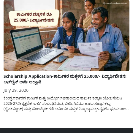
Scholarship Application-ಕಾರ್ಮಿಕರ ಮಕ್ಕಳಿಗೆ 25,000/- ವಿದ್ಯಾರ್ಥಿವೇತನ!
ಆನ್‍ಲೈನ್ ಅರ್ಜಿ ಆಹ್ವಾನ!
July 29, 2026
ಕೇಂದ್ರ ಸರ್ಕಾರದ ಕಾರ್ಮಿಕ ಮತ್ತು ಉದ್ಯೋಗ ಸಚಿವಾಲಯದ ಕಾರ್ಮಿಕ ಕಲ್ಯಾಣ ಯೋಜನೆಯಡಿ
2026-27ನೇ ಶೈಕ್ಷಣಿಕ ಸಾಲಿಗೆ ಸಂಬಂಧಿಸಿದಂತೆ, ಬೀಡಿ, ಸಿನೆಮಾ ಹಾಗೂ ಸುಣ್ಣದ ಕಲ್ಲು
(ಲೈಮ್‍ಸ್ಟೋನ್) ಮತ್ತು ಡೊಲಮೈಟ್ ಗಣಿ ಕಾರ್ಮಿಕರ ಮಕ್ಕಳ ವಿದ್ಯಾಭ್ಯಾಸಕ್ಕಾಗಿ ಶೈಕ್ಷಣಿಕ ಧನಸಹಾಯ/
ವಿದ್ಯಾರ್ಥಿವೇತನ(Scholaship Online Application) ನೀಡಲು ಆನ್‍ಲೈನ್ ಮೂಲಕ ಅರ್ಜಿಗಳನ್ನು
ಆಹ್ವಾನಿಸಿದೆ. ಈ ಬಾರಿಯ ವಿದ್ಯಾರ್ಥಿವೇತನ ಯೋಜನೆಯು 1ನೇ ತರಗತಿಯ...