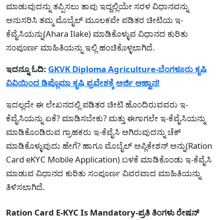
ಮಾಡುವುದನ್ನು ತಪ್ಪಿಸಲು ತಾವು ಇದ್ದಲ್ಲಿಯೇ ಸರಳ ವಿಧಾನವನ್ನು
ಅನುಸರಿಸಿ ತಮ್ಮ ಮೊಬೈಲ್ ಮೂಲಕವೇ ಪಡಿತರ ಚೀಟಿಯ ಇ-
ಕೆವೈಸಿಯನ್ನು(Ahara Ilake) ಮಾಡಿಕೊಳ್ಳುವ ವಿಧಾನದ ಕುರಿತು
ಸಂಪೂರ್ಣ ಮಾಹಿತಿಯನ್ನು ಇಲ್ಲಿ ಹಂಚಿಕೊಳ್ಳಲಾಗಿದೆ.
ಇದನ್ನೂ ಓದಿ:
GKVK Diploma Agriculture-ಬೆಂಗಳೂರು ಕೃಷಿ
ವಿವಿಯಿಂದ ಡಿಪ್ಲೊಮಾ ಕೃಷಿ ಪ್ರವೇಶಕ್ಕೆ ಅರ್ಜಿ ಆಹ್ವಾನ!
ಇದಲ್ಲದೇ ಈ ಲೇಖನದಲ್ಲಿ ಪಡಿತರ ಚೀಟಿ ಹೊಂದಿರುವವರು ಇ-
ಕೆವೈಸಿಯನ್ನು ಏಕೆ? ಮಾಡಿಸಬೇಕು? ಮತ್ತು ಈಗಾಗಲೇ ಇ-ಕೆವೈಸಿಯನ್ನು
ಮಾಡಿಕೊಂಡಿರುವ ಗ್ರಾಹಕರು ಇ-ಕೆವೈಸಿ ಅಗಿರುವುದನ್ನು ಚೆಕ್
ಮಾಡಿಕೊಳ್ಳುವುದು ಹೇಗೆ? ಹಾಗೂ ಮೊಬೈಲ್ ಅಪ್ಲಿಕೇಶನ್ ಅನ್ನು(Ration
Card eKYC Mobile Application) ಬಳಕೆ ಮಾಡಿಕೊಂಡು ಇ-ಕೆವೈಸಿ
ಮಾಡುವ ವಿಧಾನದ ಕುರಿತು ಸಂಪೂರ್ಣ ವಿವರವಾದ ಮಾಹಿತಿಯನ್ನು
ತಿಳಿಸಲಾಗಿದೆ.
Ration Card E-KYC Is Mandatory-ಪ್ರತಿ ತಿಂಗಳು ರೇಷನ್