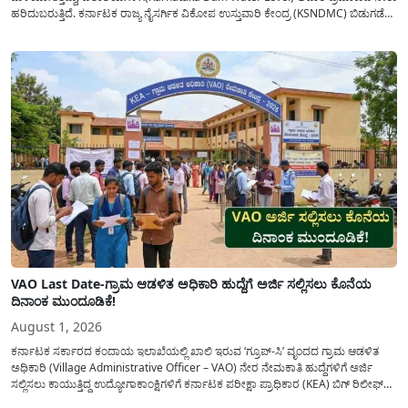
ಹರಿದುಬರುತ್ತಿದೆ. ಕರ್ನಾಟಕ ರಾಜ್ಯ ನೈಸರ್ಗಿಕ ವಿಕೋಪ ಉಸ್ತುವಾರಿ ಕೇಂದ್ರ (KSNDMC) ಬಿಡುಗಡೆ
ಮಾಡಿರುವ ಆಗಸ್ಟ್ 04, 2026ರ ವರದಿಯಂತೆ, ರಾಜ್ಯದ ಪ್ರಮುಖ 14 ಜಲಾಶಯಗಳಿಗೆ ಒಂದೇ
ದಿನದಲ್ಲಿ ಬರೋಬ್ಬರಿ 34.8 TMC...
VAO Last Date-ಗ್ರಾಮ ಆಡಳಿತ ಅಧಿಕಾರಿ ಹುದ್ದೆಗೆ ಅರ್ಜಿ ಸಲ್ಲಿಸಲು ಕೊನೆಯ
ದಿನಾಂಕ ಮುಂದೂಡಿಕೆ!
August 1, 2026
ಕರ್ನಾಟಕ ಸರ್ಕಾರದ ಕಂದಾಯ ಇಲಾಖೆಯಲ್ಲಿ ಖಾಲಿ ಇರುವ ‘ಗ್ರೂಪ್-ಸಿ’ ವೃಂದದ ಗ್ರಾಮ ಆಡಳಿತ
ಅಧಿಕಾರಿ (Village Administrative Officer – VAO) ನೇರ ನೇಮಕಾತಿ ಹುದ್ದೆಗಳಿಗೆ ಅರ್ಜಿ
ಸಲ್ಲಿಸಲು ಕಾಯುತ್ತಿದ್ದ ಉದ್ಯೋಗಾಕಾಂಕ್ಷಿಗಳಿಗೆ ಕರ್ನಾಟಕ ಪರೀಕ್ಷಾ ಪ್ರಾಧಿಕಾರ (KEA) ಬಿಗ್ ರಿಲೀಫ್
ನೀಡಿದೆ. ಅರ್ಜಿ ಸಲ್ಲಿಕೆಯ ಅವಧಿಯನ್ನು ವಿಸ್ತರಿಸಿ ಅಧಿಕೃತ ಪ್ರಕಟಣೆ ಹೊರಡಿಸಿದ್ದು, ಇದುವರೆಗೆ ಅರ್ಜಿ