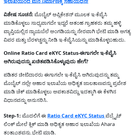
ಇಲಾಖೆಯಿಂದ ಮನೆ ನಿರ್ಮಾಣಕ್ಕೆ ಸಹಾಯಧನ!
ವಿಶೇಷ ಸೂಚನೆ:
ಮೊಬೈಲ್ ಅಪ್ಲಿಕೇಶನ್ ಮೂಲಕ ಇ-ಕೆವೈಸಿ
ಮಾಡಿಕೊಳ್ಳಲು ಸಾಧ್ಯವಾಗದೇ ಇದ್ದರೆ ಅತಂಹ ಗ್ರಾಹಕರು ತಮ್ಮ ಹಳ್ಳಿ
ವ್ಯಾಪ್ತಿಯಲ್ಲಿನ ನ್ಯಾಯಬೆಲೆ ಅಂಗಡಿಯನ್ನು ನೇರವಾಗಿ ಭೇಟಿ ಮಾಡಿ ಅಗತ್ಯ
ವಿವರ ಮತ್ತು ಬೆರಳಚ್ಚನ್ನು ನೀಡಿ ಇ-ಕೆವೈಸಿಯನ್ನು ಮಾಡಿಕೊಳ್ಳಬಹುದು.
Online Ratio Card eKYC Status-ಈಗಾಗಲೇ ಇ-ಕೆವೈಸಿ
ಅಗಿರುವುದನ್ನು ಖಚಿತಪಡಿಸಿಕೊಳ್ಳುವುದು ಹೇಗೆ?
ಪಡಿತರ ಚೀಟಿದಾರರು ಈಗಾಗಲೇ ಇ-ಕೆವೈಸಿ ಅಗಿರುವುದನ್ನು ತಮ್ಮ
ಮೊಬೈಲ್ ನಲ್ಲೇ ಆಹಾರ ಇಲಾಖೆಯ ಅಧಿಕೃತ ಜಾಲತಾಣವನ್ನು ಪ್ರವೇಶ
ಮಾಡಿ ಚೆಕ್ ಮಾಡಿಕೊಳ್ಳಲು ಅವಕಾಶವಿದ್ದು ಇದಕ್ಕಾಗಿ ಈ ಕೆಳಗಿನ
ವಿಧಾನವನ್ನು ಅನುಸರಿಸಿ.
Step-1:
ಮೊದಲಿಗೆ ಈ
Ratio Card eKYC Status
ವೆಬ್ಸೈಟ್
ಲಿಂಕ್ ಮೇಲೆ ಕ್ಲಿಕ್ ಮಾಡಿ ಅಧಿಕೃತ ಆಹಾರ ಇಲಾಖೆಯ Ahara
ತಂತ್ರಾಂಶವನ್ನು ಭೇಟಿ ಮಾಡಿ.