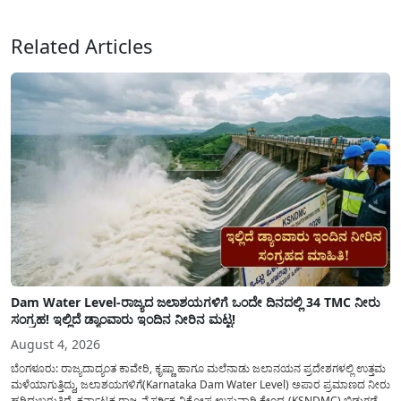
ಸಲ್ಲಿಸಲು...
Related Articles
Dam Water Level-ರಾಜ್ಯದ ಜಲಾಶಯಗಳಿಗೆ ಒಂದೇ ದಿನದಲ್ಲಿ 34 TMC ನೀರು
ಸಂಗ್ರಹ! ಇಲ್ಲಿದೆ ಡ್ಯಾಂವಾರು ಇಂದಿನ ನೀರಿನ ಮಟ್ಟ!
August 4, 2026
ಬೆಂಗಳೂರು: ರಾಜ್ಯದಾದ್ಯಂತ ಕಾವೇರಿ, ಕೃಷ್ಣಾ ಹಾಗೂ ಮಲೆನಾಡು ಜಲಾನಯನ ಪ್ರದೇಶಗಳಲ್ಲಿ ಉತ್ತಮ
ಮಳೆಯಾಗುತ್ತಿದ್ದು, ಜಲಾಶಯಗಳಿಗೆ(Karnataka Dam Water Level) ಅಪಾರ ಪ್ರಮಾಣದ ನೀರು
ಹರಿದುಬರುತ್ತಿದೆ. ಕರ್ನಾಟಕ ರಾಜ್ಯ ನೈಸರ್ಗಿಕ ವಿಕೋಪ ಉಸ್ತುವಾರಿ ಕೇಂದ್ರ (KSNDMC) ಬಿಡುಗಡೆ