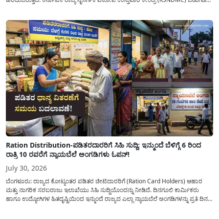
ಮಾಡಿರುವ ಆಗಸ್ಟ್ 04, 2026ರ ವರದಿಯಂತೆ, ರಾಜ್ಯದ ಪ್ರಮುಖ 14 ಜಲಾಶಯಗಳಿಗೆ ಒಂದೇ
ದಿನದಲ್ಲಿ ಬರೋಬ್ಬರಿ 34.8 TMC...
Ration Distribution-ಪಡಿತರದಾರರಿಗೆ ಸಿಹಿ ಸುದ್ದಿ: ಇನ್ಮುಂದೆ ಬೆಳಿಗ್ಗೆ 6 ರಿಂದ
ರಾತ್ರಿ 10 ರವರೆಗೆ ನ್ಯಾಯಬೆಲೆ ಅಂಗಡಿಗಳು ಓಪನ್!
July 30, 2026
ಬೆಂಗಳೂರು: ರಾಜ್ಯದ ಕೋಟ್ಯಂತರ ಪಡಿತರ ಚೀಟಿದಾರರಿಗೆ (Ration Card Holders) ಆಹಾರ
ಮತ್ತು ನಾಗರಿಕ ಸರಬರಾಜು ಇಲಾಖೆಯು ಸಿಹಿ ಸುದ್ದಿಯೊಂದನ್ನು ನೀಡಿದೆ. ದಿನಗೂಲಿ ಕಾರ್ಮಿಕರು
ಹಾಗೂ ಉದ್ಯೋಗಿಗಳ ಹಿತದೃಷ್ಟಿಯಿಂದ ಇನ್ಮುಂದೆ ರಾಜ್ಯದ ಎಲ್ಲಾ ನ್ಯಾಯಬೆಲೆ ಅಂಗಡಿಗಳನ್ನು ಪ್ರತಿ ದಿನ
ಬೆಳಿಗ್ಗೆ 6:00 ಗಂಟೆಯಿಂದ ರಾತ್ರಿ 10:00 ಗಂಟೆಯವರೆಗೆ ಕಡ್ಡಾಯವಾಗಿ ತೆರೆದಿಟ್ಟು ಪಡಿತರ ಧಾನ್ಯ
ವಿತರಿಸುವಂತೆ ಇಲಾಖೆಯ...