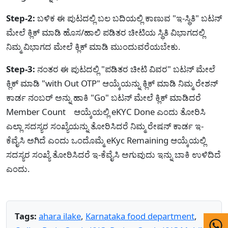
Step-2:
ಬಳಿಕ ಈ ಪುಟದಲ್ಲಿ ಬಲ ಬದಿಯಲ್ಲಿ ಕಾಣುವ "ಇ-ಸ್ಥಿತಿ" ಬಟನ್
ಮೇಲೆ ಕ್ಲಿಕ್ ಮಾಡಿ ಹೊಸ/ಹಾಲಿ ಪಡಿತರ ಚೀಟಿಯ ಸ್ಥಿತಿ ವಿಭಾಗದಲ್ಲಿ
ನಿಮ್ಮ ವಿಭಾಗದ ಮೇಲೆ ಕ್ಲಿಕ್ ಮಾಡಿ ಮುಂದುವರೆಯಬೇಕು.
Step-3:
ನಂತರ ಈ ಪುಟದಲ್ಲಿ "ಪಡಿತರ ಚೀಟಿ ವಿವರ" ಬಟನ್ ಮೇಲೆ
ಕ್ಲಿಕ್ ಮಾಡಿ "with Out OTP" ಆಯ್ಕೆಯನ್ನು ಕ್ಲಿಕ್ ಮಾಡಿ ನಿಮ್ಮ ರೇಶನ್
ಕಾರ್ಡ ನಂಬರ್ ಅನ್ನು ಹಾಕಿ "Go" ಬಟನ್ ಮೇಲೆ ಕ್ಲಿಕ್ ಮಾಡಿದರೆ
Member Count ಆಯ್ಕೆಯಲ್ಲಿ eKYC Done ಎಂದು ತೋರಿಸಿ
ಎಲ್ಲಾ ಸದಸ್ಯರ ಸಂಖ್ಯೆಯನ್ನು ತೋರಿಸಿದರೆ ನಿಮ್ಮ ರೇಷನ್ ಕಾರ್ಡ ಇ-
ಕೆವೈಸಿ ಅಗಿದೆ ಎಂದು ಒಂದೊಮ್ಮೆ eKyc Remaining ಆಯ್ಕೆಯಲ್ಲಿ
ಸದಸ್ಯರ ಸಂಖ್ಯೆ ತೋರಿಸಿದರೆ ಇ-ಕೆವೈಸಿ ಅಗುವುದು ಇನ್ನು ಬಾಕಿ ಉಳಿದಿದೆ
ಎಂದು.
Tags:
ahara ilake
,
Karnataka food department
,