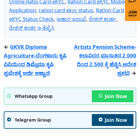
Online Ratio Card eKYC
,
Ration Card eKYC Mobile
Application
,
ration card ekyc status
,
Ration Card
eKYC Status Check
,
ಅಹಾರ ಇಲಾಖೆ
,
ರೇಶನ್ ಕಾರ್ಡ
,
ರೇಶನ್ ಕಾರ್ಡ ಇ-ಕೆವೈಸಿ
←
GKVK Diploma
Artists Pension Scheme-
Agriculture-ಬೆಂಗಳೂರು ಕೃಷಿ
ಕಲಾವಿದರ ಮಾಸಾಶನ 2,000
ವಿವಿಯಿಂದ ಡಿಪ್ಲೊಮಾ ಕೃಷಿ
ದಿಂದ 2,500 ಕ್ಕೆ ಹೆಚ್ಚಿಸಿ ಆದೇಶ
ಪ್ರವೇಶಕ್ಕೆ ಅರ್ಜಿ ಆಹ್ವಾನ!
ಪ್ರಕಟ!
→
Join Now
WhatsApp Group
Join Now
Telegram Group