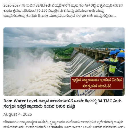
2026-2027 ನೇ ಸಾಲಿನ BE/B.Tech ವಿದ್ಯಾರ್ಥಿಗಳಿಗೆ ಪ್ಯಾನಾಸೋನಿಕ್ ರಟ್ಟಿ ಛತ್ರ್ ವಿದ್ಯಾರ್ಥಿವೇತನ
ಕಾರ್ಯಕ್ರಮದ ವತಿಯಿಂದ 70,250 ವಿದ್ಯಾರ್ಥಿವೇತನವನ್ನು ಪಡೆಯಲು ಅರ್ಜಿಯನ್ನು
ಆಹ್ವಾನಿಸಲಾಗಿದ್ದು, ಕೊನೆಯ ದಿನಾಂಕ ಮುಕ್ತಾಯವಾಗುವುದ ಒಳಗಾಗಿ ಅರ್ಜಿಯನ್ನು ಸಲ್ಲಿಸಲು
ಕೋರಿದೆ. ಆರ್ಥಿಕವಾಗಿ ಹಿಂದುಳಿದ ಹಾಗೂ ಬಡ ಕುಟುಂಬ ವರ್ಗದ ವಿದ್ಯಾರ್ಥಿಗಳು ಅವರ ಮುಂದಿನ
ಶಿಕ್ಷಣವನ್ನು ಮುಂದುವರಿಸಲು ಯಾವುದೇ ಅಡಚಣೆಯಾಗದಂತೆ ನೋಡಿಕೊಳ್ಳಲು ಈ ಯೋಜನೆಯನ್ನು
ಜಾರಿಗೆ...
Dam Water Level-ರಾಜ್ಯದ ಜಲಾಶಯಗಳಿಗೆ ಒಂದೇ ದಿನದಲ್ಲಿ 34 TMC ನೀರು
ಸಂಗ್ರಹ! ಇಲ್ಲಿದೆ ಡ್ಯಾಂವಾರು ಇಂದಿನ ನೀರಿನ ಮಟ್ಟ!
August 4, 2026
ಬೆಂಗಳೂರು: ರಾಜ್ಯದಾದ್ಯಂತ ಕಾವೇರಿ, ಕೃಷ್ಣಾ ಹಾಗೂ ಮಲೆನಾಡು ಜಲಾನಯನ ಪ್ರದೇಶಗಳಲ್ಲಿ ಉತ್ತಮ
ಮಳೆಯಾಗುತ್ತಿದ್ದು, ಜಲಾಶಯಗಳಿಗೆ(Karnataka Dam Water Level) ಅಪಾರ ಪ್ರಮಾಣದ ನೀರು