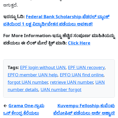
ಆಗುತ್ತದೆ.
ಇದನ್ನೂ ಓದಿ:
Federal Bank Scholarship-ಫೆಡರಲ್ ಬ್ಯಾಂಕ್
ವತಿಯಿಂದ 1 ಲಕ್ಷ ವಿದ್ಯಾರ್ಥಿವೇತನ ಪಡೆಯಲು ಅವಕಾಶ!
For More Information-ಇನ್ನೂ ಹೆಚ್ಚಿನ ಸಂಪೂರ್ಣ ಮಾಹಿತಿಯನ್ನು
ಪಡೆಯಲು ಈ ಲಿಂಕ್ ಮೇಲೆ ಕ್ಲಿಕ್ ಮಾಡಿ:
Click Here
Tags:
EPF login without UAN
,
EPF UAN recovery
,
EPFO member UAN help
,
EPFO UAN find online
,
forgot UAN number
,
retrieve UAN number
,
UAN
number details
,
UAN number forgot
←
Grama One-ಗ್ರಾಮ
Kuvempu Felloship-ಕುವೆಂಪು
ಒನ್ ಕೇಂದ್ರ ತೆರೆಯಲು
ಫೆಲೋಷಿಪ್‍ ಪಡೆಯಲು ಅರ್ಜಿ ಆಹ್ವಾನ!