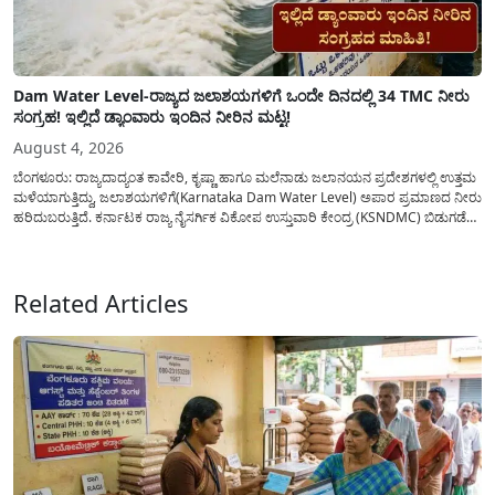
Dam Water Level-ರಾಜ್ಯದ ಜಲಾಶಯಗಳಿಗೆ ಒಂದೇ ದಿನದಲ್ಲಿ 34 TMC ನೀರು
ಸಂಗ್ರಹ! ಇಲ್ಲಿದೆ ಡ್ಯಾಂವಾರು ಇಂದಿನ ನೀರಿನ ಮಟ್ಟ!
August 4, 2026
ಬೆಂಗಳೂರು: ರಾಜ್ಯದಾದ್ಯಂತ ಕಾವೇರಿ, ಕೃಷ್ಣಾ ಹಾಗೂ ಮಲೆನಾಡು ಜಲಾನಯನ ಪ್ರದೇಶಗಳಲ್ಲಿ ಉತ್ತಮ
ಮಳೆಯಾಗುತ್ತಿದ್ದು, ಜಲಾಶಯಗಳಿಗೆ(Karnataka Dam Water Level) ಅಪಾರ ಪ್ರಮಾಣದ ನೀರು
ಹರಿದುಬರುತ್ತಿದೆ. ಕರ್ನಾಟಕ ರಾಜ್ಯ ನೈಸರ್ಗಿಕ ವಿಕೋಪ ಉಸ್ತುವಾರಿ ಕೇಂದ್ರ (KSNDMC) ಬಿಡುಗಡೆ
ಮಾಡಿರುವ ಆಗಸ್ಟ್ 04, 2026ರ ವರದಿಯಂತೆ, ರಾಜ್ಯದ ಪ್ರಮುಖ 14 ಜಲಾಶಯಗಳಿಗೆ ಒಂದೇ
ದಿನದಲ್ಲಿ ಬರೋಬ್ಬರಿ 34.8 TMC...
Related Articles