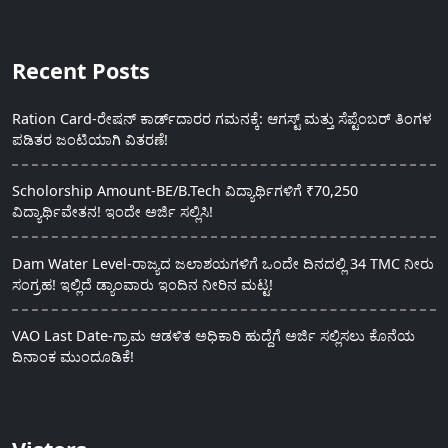
Recent Posts
Ration Card-ರೇಷನ್ ಕಾರ್ಡ್‍ದಾರರ ಗಮನಕ್ಕೆ: ಆಗಸ್ಟ್ ಮತ್ತು ಸೆಪ್ಟೆಂಬರ್ ತಿಂಗಳ
ಪಡಿತರ ಜಂಟಿಯಾಗಿ ವಿತರಣೆ!
Scholorship Amount-BE/B.Tech ವಿದ್ಯಾರ್ಥಿಗಳಿಗೆ ₹70,250
ವಿದ್ಯಾರ್ಥಿವೇತನ! ಇಂದೇ ಅರ್ಜಿ ಸಲ್ಲಿಸಿ!
Dam Water Level-ರಾಜ್ಯದ ಜಲಾಶಯಗಳಿಗೆ ಒಂದೇ ದಿನದಲ್ಲಿ 34 TMC ನೀರು
ಸಂಗ್ರಹ! ಇಲ್ಲಿದೆ ಡ್ಯಾಂವಾರು ಇಂದಿನ ನೀರಿನ ಮಟ್ಟ!
VAO Last Date-ಗ್ರಾಮ ಆಡಳಿತ ಅಧಿಕಾರಿ ಹುದ್ದೆಗೆ ಅರ್ಜಿ ಸಲ್ಲಿಸಲು ಕೊನೆಯ
ದಿನಾಂಕ ಮುಂದೂಡಿಕೆ!