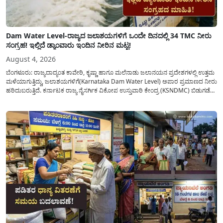
Dam Water Level-ರಾಜ್ಯದ ಜಲಾಶಯಗಳಿಗೆ ಒಂದೇ ದಿನದಲ್ಲಿ 34 TMC ನೀರು
ಸಂಗ್ರಹ! ಇಲ್ಲಿದೆ ಡ್ಯಾಂವಾರು ಇಂದಿನ ನೀರಿನ ಮಟ್ಟ!
August 4, 2026
ಬೆಂಗಳೂರು: ರಾಜ್ಯದಾದ್ಯಂತ ಕಾವೇರಿ, ಕೃಷ್ಣಾ ಹಾಗೂ ಮಲೆನಾಡು ಜಲಾನಯನ ಪ್ರದೇಶಗಳಲ್ಲಿ ಉತ್ತಮ
ಮಳೆಯಾಗುತ್ತಿದ್ದು, ಜಲಾಶಯಗಳಿಗೆ(Karnataka Dam Water Level) ಅಪಾರ ಪ್ರಮಾಣದ ನೀರು
ಹರಿದುಬರುತ್ತಿದೆ. ಕರ್ನಾಟಕ ರಾಜ್ಯ ನೈಸರ್ಗಿಕ ವಿಕೋಪ ಉಸ್ತುವಾರಿ ಕೇಂದ್ರ (KSNDMC) ಬಿಡುಗಡೆ
ಮಾಡಿರುವ ಆಗಸ್ಟ್ 04, 2026ರ ವರದಿಯಂತೆ, ರಾಜ್ಯದ ಪ್ರಮುಖ 14 ಜಲಾಶಯಗಳಿಗೆ ಒಂದೇ
ದಿನದಲ್ಲಿ ಬರೋಬ್ಬರಿ 34.8 TMC...