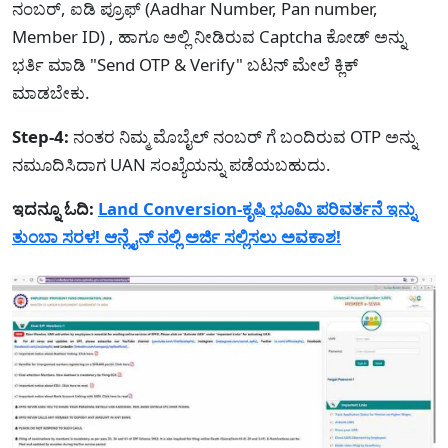
ನಂಬರ್, ಐಡಿ ಪ್ರೂಫ್ (Aadhar Number, Pan number,
Member ID) , ಹಾಗೂ ಅಲ್ಲಿ ನೀಡಿರುವ Captcha ಕೋಡ್ ಅನ್ನು
ಭರ್ತಿ ಮಾಡಿ "Send OTP & Verify" ಬಟನ್ ಮೇಲೆ ಕ್ಲಿಕ್
ಮಾಡಬೇಕು.
Step-4:
ನಂತರ ನಿಮ್ಮ ಮೊಬೈಲ್ ನಂಬರ್ ಗೆ ಬಂದಿರುವ OTP ಅನ್ನು
ನಮೂದಿಸಿದಾಗ UAN ಸಂಖ್ಯೆಯನ್ನು ಪಡೆಯಬಹುದು.
ಇದನ್ನೂ ಓದಿ:
Land Conversion-ಕೃಷಿ ಭೂಮಿ ಪರಿವರ್ತನೆ ಇನ್ನು
ತುಂಬಾ ಸರಳ! ಆನ್ಲೈನ್ ನಲ್ಲಿ ಅರ್ಜಿ ಸಲ್ಲಿಸಲು ಅವಕಾಶ!