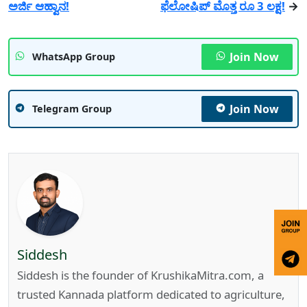
ಅರ್ಜಿ ಆಹ್ವಾನ!
ಫೆಲೋಷಿಪ್ ಮೊತ್ತ ರೂ 3 ಲಕ್ಷ!
→
Join Now
WhatsApp Group
Join Now
Telegram Group
Siddesh
Siddesh is the founder of KrushikaMitra.com, a
trusted Kannada platform dedicated to agriculture,