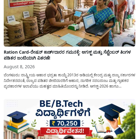
Ration Card-ರೇಷನ್ ಕಾರ್ಡ್‍ದಾರರ ಗಮನಕ್ಕೆ: ಆಗಸ್ಟ್ ಮತ್ತು ಸೆಪ್ಟೆಂಬರ್ ತಿಂಗಳ
ಪಡಿತರ ಜಂಟಿಯಾಗಿ ವಿತರಣೆ!
August 8, 2026
ಬೆಂಗಳೂರು: ರಾಷ್ಟ್ರೀಯ ಆಹಾರ ಭದ್ರತಾ ಕಾಯ್ದೆ 2013ರ ಅಡಿಯಲ್ಲಿ ಕೇಂದ್ರ ಮತ್ತು ರಾಜ್ಯ ಸರ್ಕಾರಗಳ
ನಿರ್ದೇಶನದಂತೆ, ರಾಜ್ಯದ ಪಡಿತರ ಚೀಟಿದಾರರಿಗೆ ಆಹಾರ, ನಾಗರಿಕ ಸರಬರಾಜು ಮತ್ತು ಗ್ರಾಹಕರ
ವ್ಯವಹಾರಗಳ ಇಲಾಖೆಯು ಮಹತ್ವದ ಮಾಹಿತಿಯೊಂದನ್ನು ನೀಡಿದೆ. ಆಗಸ್ಟ್-2026 ಹಾಗೂ
ಸೆಪ್ಟೆಂಬರ್-2026 ಈ ಎರಡೂ ತಿಂಗಳ ಆಹಾರ ಧಾನ್ಯಗಳ ವಿತರಣೆಯನ್ನು ಆಗಸ್ಟ್ ಮಾಹೆಯಲ್ಲೇ ಒಟ್ಟಿಗೆ
(ಜಂಟಿಯಾಗಿ) ನೀಡಲು ನಿರ್ಧರಿಸಲಾಗಿದೆ....