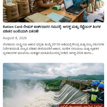
Ration Card-ರೇಷನ್ ಕಾರ್ಡ್‍ದಾರರ ಗಮನಕ್ಕೆ: ಆಗಸ್ಟ್ ಮತ್ತು ಸೆಪ್ಟೆಂಬರ್ ತಿಂಗಳ
ಪಡಿತರ ಜಂಟಿಯಾಗಿ ವಿತರಣೆ!
August 8, 2026
ಬೆಂಗಳೂರು: ರಾಷ್ಟ್ರೀಯ ಆಹಾರ ಭದ್ರತಾ ಕಾಯ್ದೆ 2013ರ ಅಡಿಯಲ್ಲಿ ಕೇಂದ್ರ ಮತ್ತು ರಾಜ್ಯ ಸರ್ಕಾರಗಳ
ನಿರ್ದೇಶನದಂತೆ, ರಾಜ್ಯದ ಪಡಿತರ ಚೀಟಿದಾರರಿಗೆ ಆಹಾರ, ನಾಗರಿಕ ಸರಬರಾಜು ಮತ್ತು ಗ್ರಾಹಕರ
ವ್ಯವಹಾರಗಳ ಇಲಾಖೆಯು ಮಹತ್ವದ ಮಾಹಿತಿಯೊಂದನ್ನು ನೀಡಿದೆ. ಆಗಸ್ಟ್-2026 ಹಾಗೂ
ಸೆಪ್ಟೆಂಬರ್-2026 ಈ ಎರಡೂ ತಿಂಗಳ ಆಹಾರ ಧಾನ್ಯಗಳ ವಿತರಣೆಯನ್ನು ಆಗಸ್ಟ್ ಮಾಹೆಯಲ್ಲೇ ಒಟ್ಟಿಗೆ
(ಜಂಟಿಯಾಗಿ) ನೀಡಲು ನಿರ್ಧರಿಸಲಾಗಿದೆ....