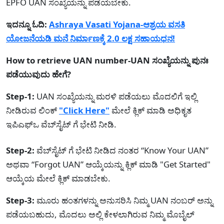
EPFO UAN ಸಂಖ್ಯೆಯನ್ನು ಪಡೆಯಬೇಕು.
ಇದನ್ನೂ ಓದಿ:
Ashraya Vasati Yojana-ಆಶ್ರಯ ವಸತಿ
ಯೋಜನೆಯಡಿ ಮನೆ ನಿರ್ಮಾಣಕ್ಕೆ 2.0 ಲಕ್ಷ ಸಹಾಯಧನ!
How to retrieve UAN number-UAN ಸಂಖ್ಯೆಯನ್ನು ಪುನಃ
ಪಡೆಯುವುದು ಹೇಗೆ?
Step-1:
UAN ಸಂಖ್ಯೆಯನ್ನು ಮರಳಿ ಪಡೆಯಲು ಮೊದಲಿಗೆ ಇಲ್ಲಿ
ನೀಡಿರುವ ಲಿಂಕ್
"Click Here"
ಮೇಲೆ ಕ್ಲಿಕ್ ಮಾಡಿ ಅಧಿಕೃತ
ಇಪಿಎಫ್‌ಒ ವೆಬ್‌ಸೈಟ್ ಗೆ ಭೇಟಿ ನೀಡಿ.
Step-2:
ವೆಬ್‌ಸೈಟ್ ಗೆ ಭೇಟಿ ನೀಡಿದ ನಂತರ “Know Your UAN”
ಅಥವಾ “Forgot UAN” ಆಯ್ಕೆಯನ್ನು ಕ್ಲಿಕ್ ಮಾಡಿ "Get Started"
ಆಯ್ಕೆಯ ಮೇಲೆ ಕ್ಲಿಕ್ ಮಾಡಬೇಕು.
Step-3:
ಮೂರು ಹಂತಗಳನ್ನು ಅನುಸರಿಸಿ ನಿಮ್ಮ UAN ನಂಬರ್ ಅನ್ನು
ಪಡೆಯಬಹುದು, ಮೊದಲು ಅಲ್ಲಿ ಕೇಳಲಾಗಿರುವ ನಿಮ್ಮ ಮೊಬೈಲ್