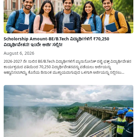
Scholorship Amount-BE/B.Tech ವಿದ್ಯಾರ್ಥಿಗಳಿಗೆ ₹70,250
ವಿದ್ಯಾರ್ಥಿವೇತನ! ಇಂದೇ ಅರ್ಜಿ ಸಲ್ಲಿಸಿ!
August 6, 2026
2026-2027 ನೇ ಸಾಲಿನ BE/B.Tech ವಿದ್ಯಾರ್ಥಿಗಳಿಗೆ ಪ್ಯಾನಾಸೋನಿಕ್ ರಟ್ಟಿ ಛತ್ರ್ ವಿದ್ಯಾರ್ಥಿವೇತನ
ಕಾರ್ಯಕ್ರಮದ ವತಿಯಿಂದ 70,250 ವಿದ್ಯಾರ್ಥಿವೇತನವನ್ನು ಪಡೆಯಲು ಅರ್ಜಿಯನ್ನು
ಆಹ್ವಾನಿಸಲಾಗಿದ್ದು, ಕೊನೆಯ ದಿನಾಂಕ ಮುಕ್ತಾಯವಾಗುವುದ ಒಳಗಾಗಿ ಅರ್ಜಿಯನ್ನು ಸಲ್ಲಿಸಲು
ಕೋರಿದೆ. ಆರ್ಥಿಕವಾಗಿ ಹಿಂದುಳಿದ ಹಾಗೂ ಬಡ ಕುಟುಂಬ ವರ್ಗದ ವಿದ್ಯಾರ್ಥಿಗಳು ಅವರ ಮುಂದಿನ
ಶಿಕ್ಷಣವನ್ನು ಮುಂದುವರಿಸಲು ಯಾವುದೇ ಅಡಚಣೆಯಾಗದಂತೆ ನೋಡಿಕೊಳ್ಳಲು ಈ ಯೋಜನೆಯನ್ನು
ಜಾರಿಗೆ...