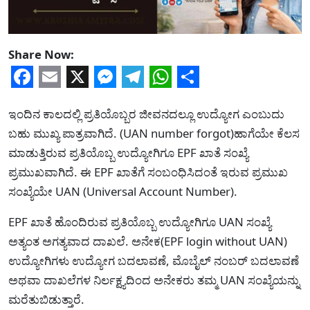
Share Now:
Facebook
Email
X
Messenger
Telegram
WhatsApp
Share
ಇಂದಿನ ಕಾಲದಲ್ಲಿ ಪ್ರತಿಯೊಬ್ಬರ ಜೀವನದಲ್ಲೂ ಉದ್ಯೋಗ ಎಂಬುದು
ಬಹು ಮುಖ್ಯ ಪಾತ್ರವಾಗಿದೆ. (UAN number forgot)ಹಾಗೆಯೇ ಕೆಲಸ
ಮಾಡುತ್ತಿರುವ ಪ್ರತಿಯೊಬ್ಬ ಉದ್ಯೋಗಿಗೂ EPF ಖಾತೆ ಸಂಖ್ಯೆ
ಪ್ರಮುಖವಾಗಿದೆ. ಈ EPF ಖಾತೆಗೆ ಸಂಬಂಧಿಸಿದಂತೆ ಇರುವ ಪ್ರಮುಖ
ಸಂಖ್ಯೆಯೇ UAN (Universal Account Number).
EPF ಖಾತೆ ಹೊಂದಿರುವ ಪ್ರತಿಯೊಬ್ಬ ಉದ್ಯೋಗಿಗೂ UAN ಸಂಖ್ಯೆ
ಅತ್ಯಂತ ಅಗತ್ಯವಾದ ದಾಖಲೆ. ಅನೇಕ(EPF login without UAN)
ಉದ್ಯೋಗಿಗಳು ಉದ್ಯೋಗ ಬದಲಾವಣೆ, ಮೊಬೈಲ್ ನಂಬರ್ ಬದಲಾವಣೆ
ಅಥವಾ ದಾಖಲೆಗಳ ನಿರ್ಲಕ್ಷ್ಯದಿಂದ ಅನೇಕರು ತಮ್ಮ UAN ಸಂಖ್ಯೆಯನ್ನು
ಮರೆತುಬಿಡುತ್ತಾರೆ.