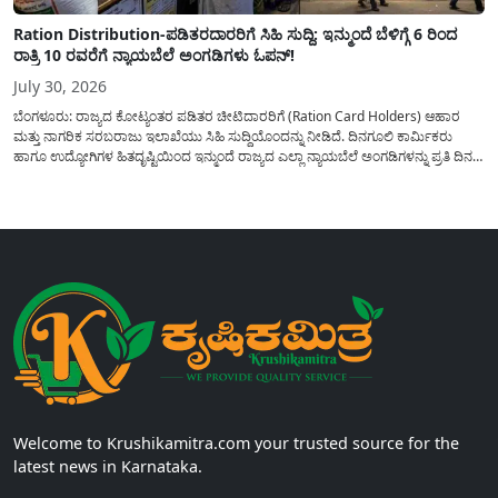
Ration Distribution-ಪಡಿತರದಾರರಿಗೆ ಸಿಹಿ ಸುದ್ದಿ: ಇನ್ಮುಂದೆ ಬೆಳಿಗ್ಗೆ 6 ರಿಂದ
ರಾತ್ರಿ 10 ರವರೆಗೆ ನ್ಯಾಯಬೆಲೆ ಅಂಗಡಿಗಳು ಓಪನ್!
July 30, 2026
ಬೆಂಗಳೂರು: ರಾಜ್ಯದ ಕೋಟ್ಯಂತರ ಪಡಿತರ ಚೀಟಿದಾರರಿಗೆ (Ration Card Holders) ಆಹಾರ
ಮತ್ತು ನಾಗರಿಕ ಸರಬರಾಜು ಇಲಾಖೆಯು ಸಿಹಿ ಸುದ್ದಿಯೊಂದನ್ನು ನೀಡಿದೆ. ದಿನಗೂಲಿ ಕಾರ್ಮಿಕರು
ಹಾಗೂ ಉದ್ಯೋಗಿಗಳ ಹಿತದೃಷ್ಟಿಯಿಂದ ಇನ್ಮುಂದೆ ರಾಜ್ಯದ ಎಲ್ಲಾ ನ್ಯಾಯಬೆಲೆ ಅಂಗಡಿಗಳನ್ನು ಪ್ರತಿ ದಿನ
ಬೆಳಿಗ್ಗೆ 6:00 ಗಂಟೆಯಿಂದ ರಾತ್ರಿ 10:00 ಗಂಟೆಯವರೆಗೆ ಕಡ್ಡಾಯವಾಗಿ ತೆರೆದಿಟ್ಟು ಪಡಿತರ ಧಾನ್ಯ
ವಿತರಿಸುವಂತೆ ಇಲಾಖೆಯ...
Welcome to Krushikamitra.com your trusted source for the
latest news in Karnataka.