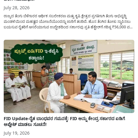
July 28, 2026
ರಾಜ್ಯದ ತೆಂಗು ಬೆಳೆಗಾರರ ಆರ್ಥಿಕ ಸಬಲೀಕರಣ ಮತ್ತು ಕೃಷಿ ಕ್ಷೇತ್ರದ ಪ್ರಗತಿಗಾಗಿ ತೆಂಗು ಅಭಿವೃದ್ದಿ
ಮಂಡಳಿಯಿಂದ ಮಹತ್ವದ ಯೋಜನೆಯೊಂದನ್ನು ಜಾರಿಗೆ ತಂದಿದೆ. ಹೊಸ ತೆಂಗಿನ ತೋಟ ಸ್ಥಾಪಿಸಲು
ಬಯಸುವ ರೈತರಿಗೆ ಆಸರೆಯಾಗುವ ಉದ್ದೇಶದಿಂದ ಸರ್ಕಾರವು ಪ್ರತಿ ಹೆಕ್ಟೇರ್‌ಗೆ ಗರಿಷ್ಠ ₹56,000 ವರೆಗೆ
ಧನಸಹಾಯ ಪಡೆಯಲು ಅರ್ಜಿಯನ್ನು ಆಹ್ವಾನಿಸಿದೆ. ತೆಂಗು ಅಭಿವೃದ್ದಿ ಮಂಡಳಿಯ ಯೋಜನೆ
ಅಡಿಯಲ್ಲಿ ನೀಡಲಾಗುವ...
FID Update-ರೈತ ಬಾಂಧವರ ಗಮನಕ್ಕೆ: FID ಅನ್ನು ಕೇಂದ್ರ ಸರ್ಕಾರದ ಐಡಿಗೆ
ಅಪ್ಡೇಟ್ ಮಾಡಲು ಸೂಚನೆ!
July 19, 2026