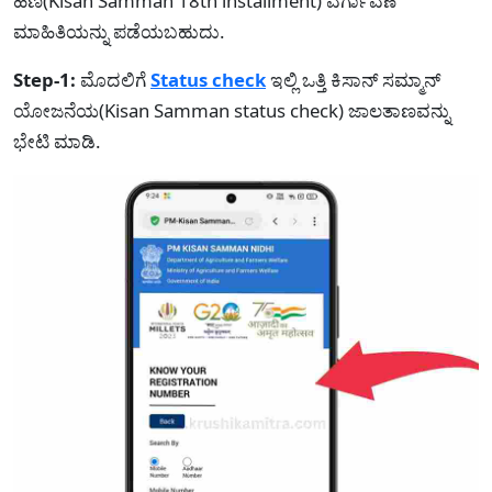
ಹಣ(Kisan Samman 18th installment) ವರ್ಗಾವಣೆ
ಮಾಹಿತಿಯನ್ನು ಪಡೆಯಬಹುದು.
Step-1:
ಮೊದಲಿಗೆ
Status check
ಇಲ್ಲಿ ಒತ್ತಿ ಕಿಸಾನ್ ಸಮ್ಮಾನ್
ಯೋಜನೆಯ(Kisan Samman status check) ಜಾಲತಾಣವನ್ನು
ಭೇಟಿ ಮಾಡಿ.