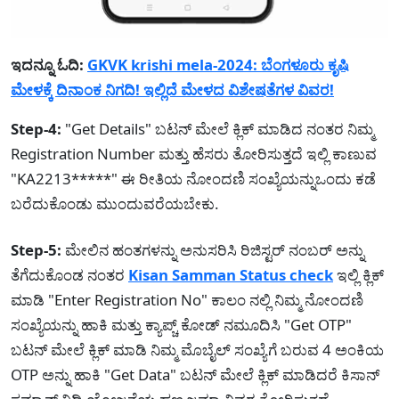
ಇದನ್ನೂ ಓದಿ:
GKVK krishi mela-2024: ಬೆಂಗಳೂರು ಕೃಷಿ
ಮೇಳಕ್ಕೆ ದಿನಾಂಕ ನಿಗದಿ! ಇಲ್ಲಿದೆ ಮೇಳದ ವಿಶೇಷತೆಗಳ ವಿವರ!
Step-4:
"Get Details" ಬಟನ್ ಮೇಲೆ ಕ್ಲಿಕ್ ಮಾಡಿದ ನಂತರ ನಿಮ್ಮ
Registration Number ಮತ್ತು ಹೆಸರು ತೋರಿಸುತ್ತದೆ ಇಲ್ಲಿ ಕಾಣುವ
"KA2213*****" ಈ ರೀತಿಯ ನೋಂದಣಿ ಸಂಖ್ಯೆಯನ್ನುಒಂದು ಕಡೆ
ಬರೆದುಕೊಂಡು ಮುಂದುವರೆಯಬೇಕು.
Step-5:
ಮೇಲಿನ ಹಂತಗಳನ್ನು ಅನುಸರಿಸಿ ರಿಜಿಸ್ಟರ್ ನಂಬರ್ ಅನ್ನು
ತೆಗೆದುಕೊಂಡ ನಂತರ
Kisan Samman Status check
ಇಲ್ಲಿ ಕ್ಲಿಕ್
ಮಾಡಿ "Enter Registration No" ಕಾಲಂ ನಲ್ಲಿ ನಿಮ್ಮ ನೋಂದಣಿ
ಸಂಖ್ಯೆಯನ್ನು ಹಾಕಿ ಮತ್ತು ಕ್ಯಾಪ್ಚ್ ಕೋಡ್ ನಮೂದಿಸಿ "Get OTP"
ಬಟನ್ ಮೇಲೆ ಕ್ಲಿಕ್ ಮಾಡಿ ನಿಮ್ಮ ಮೊಬೈಲ್ ಸಂಖ್ಯೆಗೆ ಬರುವ 4 ಅಂಕಿಯ
OTP ಅನ್ನು ಹಾಕಿ "Get Data" ಬಟನ್ ಮೇಲೆ ಕ್ಲಿಕ್ ಮಾಡಿದರೆ ಕಿಸಾನ್