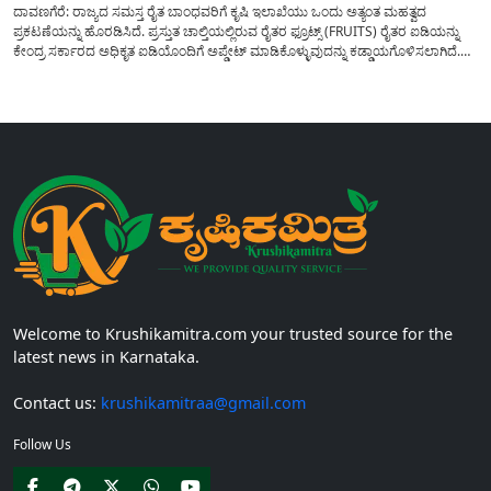
ದಾವಣಗೆರೆ: ರಾಜ್ಯದ ಸಮಸ್ತ ರೈತ ಬಾಂಧವರಿಗೆ ಕೃಷಿ ಇಲಾಖೆಯು ಒಂದು ಅತ್ಯಂತ ಮಹತ್ವದ
ಪ್ರಕಟಣೆಯನ್ನು ಹೊರಡಿಸಿದೆ. ಪ್ರಸ್ತುತ ಚಾಲ್ತಿಯಲ್ಲಿರುವ ರೈತರ ಫ್ರೂಟ್ಸ್ (FRUITS) ರೈತರ ಐಡಿಯನ್ನು
ಕೇಂದ್ರ ಸರ್ಕಾರದ ಅಧಿಕೃತ ಐಡಿಯೊಂದಿಗೆ ಅಪ್ಡೇಟ್ ಮಾಡಿಕೊಳ್ಳುವುದನ್ನು ಕಡ್ಡಾಯಗೊಳಿಸಲಾಗಿದೆ.
ಸರ್ಕಾರದ ವಿವಿಧ ಯೋಜನೆಗಳ ಪ್ರಯೋಜನಗಳನ್ನು ಯಾವುದೇ ಅಡಚಣೆಯಿಲ್ಲದೆ ನೇರವಾಗಿ
ಪಡೆದುಕೊಳ್ಳಲು ಈ ಪ್ರಕ್ರಿಯೆಯು ಅತ್ಯಂತ ಅಗತ್ಯವಾಗಿದ್ದು, ಅರ್ಹ ರೈತರು...
Welcome to Krushikamitra.com your trusted source for the
latest news in Karnataka.
Contact us:
krushikamitraa@gmail.com
Follow Us