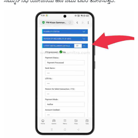
ಸಮ್ಮಾನ್ ನಿಧಿ ಯೋಜನೆಯ ಹಣ ಜಮಾ ವಿವರ ತೋರಿಸುತ್ತದೆ.