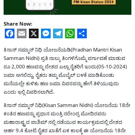
Share Now:
Facebook
Email
X
Messenger
Telegram
WhatsApp
Share
ಕಿಸಾನ್ ಸಮ್ಮಾನ್ ನಿಧಿ ಯೋಜನೆಯಡಿ(Pradhan Mantri Kisan
Samman Nidhi) ಪ್ರತಿ ನಾಲ್ಕು ತಿಂಗಳಿಗೊಮ್ಮೆ ವರ್ಗಾವಣೆ ಮಾಡುವ
ರೂ 2,000 ಹಣವನ್ನು ದೇಶದ ಎಲ್ಲಾ ರೈತರಿಗೆ ಇಂದು(05-10-2024)
ಜಮಾ ಅಗಲಿದ್ದು, ರೈತರು ತಮ್ಮ ಮೊಬೈಲ್ ಬಳಕೆ ಮಾಡಿಕೊಂಡು
ಮನೆಯಲ್ಲೇ ಕುಳಿತು ಹಣ ಜಮಾ ವಿವರವನ್ನು ಹೇಗೆ ತಿಳಿಯುವುದು
ಎಂದು ಇಲ್ಲಿ ವಿವರಿಸಲಾಗಿದೆ.
ಕಿಸಾನ್ ಸಮ್ಮಾನ್ ನಿಧಿ(Kisan Samman Nidhi) ಯೋಜನೆಯ 18ನೇ
ಕಂತಿನ ಹಣವನ್ನು ಪ್ರಧಾನ ಮಂತ್ರಿ ನರೇಂದ್ರ ಮೋದಿರವರು
ಮಹಾರಾಷ್ಟ್ರದ ವಾಶಿಮ್ ನಲ್ಲಿ ನಡೆಯುವ ಕಾರ್ಯಕ್ರಮದಲ್ಲಿ ದೇಶದ
ಅರ್ಹ 9.4 ಕೋಟಿ ರೈತರ ಖಾತೆಗೆ ಏಕ ಕಾಲಕ್ಕೆ ಈ ಯೋಜನೆಯ 18ನೇ