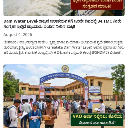
Dam Water Level-ರಾಜ್ಯದ ಜಲಾಶಯಗಳಿಗೆ ಒಂದೇ ದಿನದಲ್ಲಿ 34 TMC ನೀರು
ಸಂಗ್ರಹ! ಇಲ್ಲಿದೆ ಡ್ಯಾಂವಾರು ಇಂದಿನ ನೀರಿನ ಮಟ್ಟ!
August 4, 2026
ಬೆಂಗಳೂರು: ರಾಜ್ಯದಾದ್ಯಂತ ಕಾವೇರಿ, ಕೃಷ್ಣಾ ಹಾಗೂ ಮಲೆನಾಡು ಜಲಾನಯನ ಪ್ರದೇಶಗಳಲ್ಲಿ ಉತ್ತಮ
ಮಳೆಯಾಗುತ್ತಿದ್ದು, ಜಲಾಶಯಗಳಿಗೆ(Karnataka Dam Water Level) ಅಪಾರ ಪ್ರಮಾಣದ ನೀರು
ಹರಿದುಬರುತ್ತಿದೆ. ಕರ್ನಾಟಕ ರಾಜ್ಯ ನೈಸರ್ಗಿಕ ವಿಕೋಪ ಉಸ್ತುವಾರಿ ಕೇಂದ್ರ (KSNDMC) ಬಿಡುಗಡೆ
ಮಾಡಿರುವ ಆಗಸ್ಟ್ 04, 2026ರ ವರದಿಯಂತೆ, ರಾಜ್ಯದ ಪ್ರಮುಖ 14 ಜಲಾಶಯಗಳಿಗೆ ಒಂದೇ
ದಿನದಲ್ಲಿ ಬರೋಬ್ಬರಿ 34.8 TMC...