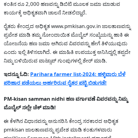
ಕಂತಿನ ರೂ 2,000 ಹಣವನ್ನು ಡಿಬಿಟಿ ಮೂಲಕ ಜಮಾ ಮಾಡುವ
ಕಾರ್ಯಕ್ಕೆ ಅಧಿಕೃತವಾಗಿ ಚಾಲನೆ ನೀಡಲಿದ್ದಾರೆ.
ರೈತರು ಕೇಂದ್ರದ ಅಧಿಕೃತ www.pmkisan.gov.in ಜಾಲತಾಣವನ್ನು
ಪ್ರವೇಶ ಮಾಡಿ ತಮ್ಮ ನೋಂದಾಯಿತ ಮೊಬೈಲ್ ಸಂಖ್ಯೆಯನ್ನು ಹಾಕಿ ಈ
ಯೋಜನೆಯ ಹಣ ಜಮಾ ಅಗಿರುವ ವಿವರವನ್ನು ಹೇಗೆ ತಿಳಿಯುವುದು
ಎಂದು ಇಲ್ಲಿ ತಿಳಿಸಲಾಗಿದೆ. ಈ ಮಾಹಿತಿ ಉಪಯುಕ್ತ ಅನಿಸಿದ್ದಲ್ಲಿ ತಪ್ಪದೇ
ನಿಮ್ಮ ಬಳಿಯಿರುವ ವಾಟ್ಸಾಪ್ ಗುಂಪುಗಳಲ್ಲಿ ಶೇರ್ ಮಾಡಿ.
ಇದನ್ನೂ ಓದಿ:
Parihara farmer list-2024: ಹಳ್ಳಿವಾರು ಬೆಳೆ
ಪರಿಹಾರ ಪಡೆಯಲು ಅರ್ಹರಿರುವ ರೈತರ ಪಟ್ಟಿ ಬಿಡುಗಡೆ!
PM-kisan samman nidhi ಹಣ ವರ್ಗಾವಣೆ ವಿವರವನ್ನು ನಿಮ್ಮ
ಮೊಬೈಲ್ ನಲ್ಲೇ ಚೆಕ್ ಮಾಡಿ!
ಈ ಕೆಳಗಿನ ವಿಧಾನವನ್ನು ಅನುಸರಿಸಿ ಕೇಂದ್ರ ಸರಕಾರದ ಅಧಿಕೃತ
pmkisan ಜಾಲತಾಣವನ್ನು ಪ್ರವೇಶ ಮಾಡಿ ಕಂತುಗಳವಾರು