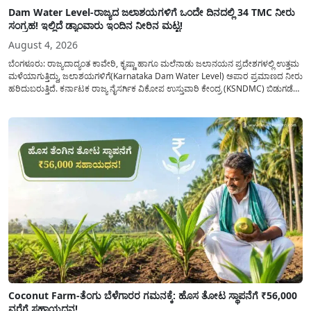
Dam Water Level-ರಾಜ್ಯದ ಜಲಾಶಯಗಳಿಗೆ ಒಂದೇ ದಿನದಲ್ಲಿ 34 TMC ನೀರು
ಸಂಗ್ರಹ! ಇಲ್ಲಿದೆ ಡ್ಯಾಂವಾರು ಇಂದಿನ ನೀರಿನ ಮಟ್ಟ!
August 4, 2026
ಬೆಂಗಳೂರು: ರಾಜ್ಯದಾದ್ಯಂತ ಕಾವೇರಿ, ಕೃಷ್ಣಾ ಹಾಗೂ ಮಲೆನಾಡು ಜಲಾನಯನ ಪ್ರದೇಶಗಳಲ್ಲಿ ಉತ್ತಮ
ಮಳೆಯಾಗುತ್ತಿದ್ದು, ಜಲಾಶಯಗಳಿಗೆ(Karnataka Dam Water Level) ಅಪಾರ ಪ್ರಮಾಣದ ನೀರು
ಹರಿದುಬರುತ್ತಿದೆ. ಕರ್ನಾಟಕ ರಾಜ್ಯ ನೈಸರ್ಗಿಕ ವಿಕೋಪ ಉಸ್ತುವಾರಿ ಕೇಂದ್ರ (KSNDMC) ಬಿಡುಗಡೆ
ಮಾಡಿರುವ ಆಗಸ್ಟ್ 04, 2026ರ ವರದಿಯಂತೆ, ರಾಜ್ಯದ ಪ್ರಮುಖ 14 ಜಲಾಶಯಗಳಿಗೆ ಒಂದೇ
ದಿನದಲ್ಲಿ ಬರೋಬ್ಬರಿ 34.8 TMC...
Coconut Farm-ತೆಂಗು ಬೆಳೆಗಾರರ ಗಮನಕ್ಕೆ: ಹೊಸ ತೋಟ ಸ್ಥಾಪನೆಗೆ ₹56,000
ವರೆಗೆ ಸಹಾಯಧನ!