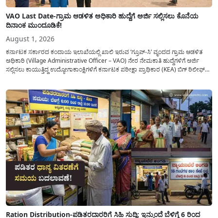
VAO Last Date-ಗ್ರಾಮ ಆಡಳಿತ ಅಧಿಕಾರಿ ಹುದ್ದೆಗೆ ಅರ್ಜಿ ಸಲ್ಲಿಸಲು ಕೊನೆಯ
ದಿನಾಂಕ ಮುಂದೂಡಿಕೆ!
August 1, 2026
ಕರ್ನಾಟಕ ಸರ್ಕಾರದ ಕಂದಾಯ ಇಲಾಖೆಯಲ್ಲಿ ಖಾಲಿ ಇರುವ ‘ಗ್ರೂಪ್-ಸಿ’ ವೃಂದದ ಗ್ರಾಮ ಆಡಳಿತ
ಅಧಿಕಾರಿ (Village Administrative Officer – VAO) ನೇರ ನೇಮಕಾತಿ ಹುದ್ದೆಗಳಿಗೆ ಅರ್ಜಿ
ಸಲ್ಲಿಸಲು ಕಾಯುತ್ತಿದ್ದ ಉದ್ಯೋಗಾಕಾಂಕ್ಷಿಗಳಿಗೆ ಕರ್ನಾಟಕ ಪರೀಕ್ಷಾ ಪ್ರಾಧಿಕಾರ (KEA) ಬಿಗ್ ರಿಲೀಫ್
ನೀಡಿದೆ. ಅರ್ಜಿ ಸಲ್ಲಿಕೆಯ ಅವಧಿಯನ್ನು ವಿಸ್ತರಿಸಿ ಅಧಿಕೃತ ಪ್ರಕಟಣೆ ಹೊರಡಿಸಿದ್ದು, ಇದುವರೆಗೆ ಅರ್ಜಿ
ಸಲ್ಲಿಸಲು...
Ration Distribution-ಪಡಿತರದಾರರಿಗೆ ಸಿಹಿ ಸುದ್ದಿ: ಇನ್ಮುಂದೆ ಬೆಳಿಗ್ಗೆ 6 ರಿಂದ