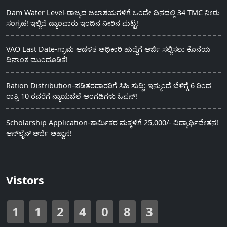
Dam Water Level-ರಾಜ್ಯದ ಜಲಾಶಯಗಳಿಗೆ ಒಂದೇ ದಿನದಲ್ಲಿ 34 TMC ನೀರು
ಸಂಗ್ರಹ! ಇಲ್ಲಿದೆ ಡ್ಯಾಂವಾರು ಇಂದಿನ ನೀರಿನ ಮಟ್ಟ!
VAO Last Date-ಗ್ರಾಮ ಆಡಳಿತ ಅಧಿಕಾರಿ ಹುದ್ದೆಗೆ ಅರ್ಜಿ ಸಲ್ಲಿಸಲು ಕೊನೆಯ
ದಿನಾಂಕ ಮುಂದೂಡಿಕೆ!
Ration Distribution-ಪಡಿತರದಾರರಿಗೆ ಸಿಹಿ ಸುದ್ದಿ: ಇನ್ಮುಂದೆ ಬೆಳಿಗ್ಗೆ 6 ರಿಂದ
ರಾತ್ರಿ 10 ರವರೆಗೆ ನ್ಯಾಯಬೆಲೆ ಅಂಗಡಿಗಳು ಓಪನ್!
Scholarship Application-ಕಾರ್ಮಿಕರ ಮಕ್ಕಳಿಗೆ 25,000/- ವಿದ್ಯಾರ್ಥಿವೇತನ!
ಆನ್‍ಲೈನ್ ಅರ್ಜಿ ಆಹ್ವಾನ!
Vistors
1
1
2
4
0
8
3