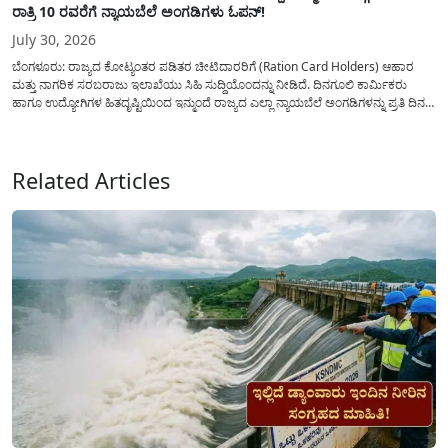
ರಾತ್ರಿ 10 ರವರೆಗೆ ನ್ಯಾಯಬೆಲೆ ಅಂಗಡಿಗಳು ಓಪನ್!
July 30, 2026
ಬೆಂಗಳೂರು: ರಾಜ್ಯದ ಕೋಟ್ಯಂತರ ಪಡಿತರ ಚೀಟಿದಾರರಿಗೆ (Ration Card Holders) ಆಹಾರ
ಮತ್ತು ನಾಗರಿಕ ಸರಬರಾಜು ಇಲಾಖೆಯು ಸಿಹಿ ಸುದ್ದಿಯೊಂದನ್ನು ನೀಡಿದೆ. ದಿನಗೂಲಿ ಕಾರ್ಮಿಕರು
ಹಾಗೂ ಉದ್ಯೋಗಿಗಳ ಹಿತದೃಷ್ಟಿಯಿಂದ ಇನ್ಮುಂದೆ ರಾಜ್ಯದ ಎಲ್ಲಾ ನ್ಯಾಯಬೆಲೆ ಅಂಗಡಿಗಳನ್ನು ಪ್ರತಿ ದಿನ
ಬೆಳಿಗ್ಗೆ 6:00 ಗಂಟೆಯಿಂದ ರಾತ್ರಿ 10:00 ಗಂಟೆಯವರೆಗೆ ಕಡ್ಡಾಯವಾಗಿ ತೆರೆದಿಟ್ಟು ಪಡಿತರ ಧಾನ್ಯ
ವಿತರಿಸುವಂತೆ ಇಲಾಖೆಯ...
Related Articles