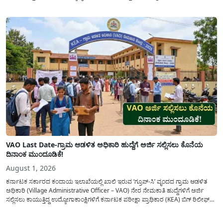
ಮಾಡಿರುವ ಆಗಸ್ಟ್ 04, 2026ರ ವರದಿಯಂತೆ, ರಾಜ್ಯದ ಪ್ರಮುಖ 14 ಜಲಾಶಯಗಳಿಗೆ ಒಂದೇ
ದಿನದಲ್ಲಿ ಬರೋಬ್ಬರಿ 34.8 TMC...
VAO Last Date-ಗ್ರಾಮ ಆಡಳಿತ ಅಧಿಕಾರಿ ಹುದ್ದೆಗೆ ಅರ್ಜಿ ಸಲ್ಲಿಸಲು ಕೊನೆಯ
ದಿನಾಂಕ ಮುಂದೂಡಿಕೆ!
August 1, 2026
ಕರ್ನಾಟಕ ಸರ್ಕಾರದ ಕಂದಾಯ ಇಲಾಖೆಯಲ್ಲಿ ಖಾಲಿ ಇರುವ ‘ಗ್ರೂಪ್-ಸಿ’ ವೃಂದದ ಗ್ರಾಮ ಆಡಳಿತ
ಅಧಿಕಾರಿ (Village Administrative Officer – VAO) ನೇರ ನೇಮಕಾತಿ ಹುದ್ದೆಗಳಿಗೆ ಅರ್ಜಿ
ಸಲ್ಲಿಸಲು ಕಾಯುತ್ತಿದ್ದ ಉದ್ಯೋಗಾಕಾಂಕ್ಷಿಗಳಿಗೆ ಕರ್ನಾಟಕ ಪರೀಕ್ಷಾ ಪ್ರಾಧಿಕಾರ (KEA) ಬಿಗ್ ರಿಲೀಫ್
ನೀಡಿದೆ. ಅರ್ಜಿ ಸಲ್ಲಿಕೆಯ ಅವಧಿಯನ್ನು ವಿಸ್ತರಿಸಿ ಅಧಿಕೃತ ಪ್ರಕಟಣೆ ಹೊರಡಿಸಿದ್ದು, ಇದುವರೆಗೆ ಅರ್ಜಿ
ಸಲ್ಲಿಸಲು...