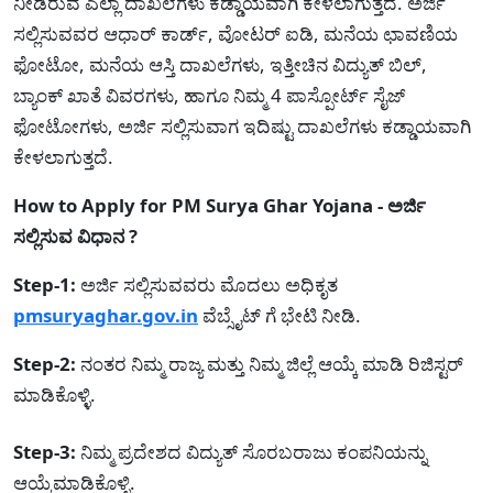
ನೀಡಿರುವ ಎಲ್ಲಾ ದಾಖಲೆಗಳು ಕಡ್ಡಾಯವಾಗಿ ಕೇಳಲಾಗುತ್ತದೆ. ಅರ್ಜಿ
ಸಲ್ಲಿಸುವವರ ಆಧಾರ್ ಕಾರ್ಡ್, ವೋಟರ್ ಐಡಿ, ಮನೆಯ ಛಾವಣಿಯ
ಫೋಟೋ, ಮನೆಯ ಆಸ್ತಿ ದಾಖಲೆಗಳು, ಇತ್ತೀಚಿನ ವಿದ್ಯುತ್ ಬಿಲ್,
ಬ್ಯಾಂಕ್ ಖಾತೆ ವಿವರಗಳು, ಹಾಗೂ ನಿಮ್ಮ 4 ಪಾಸ್ಪೋರ್ಟ್ ಸೈಜ್
ಫೋಟೋಗಳು, ಅರ್ಜಿ ಸಲ್ಲಿಸುವಾಗ ಇದಿಷ್ಟು ದಾಖಲೆಗಳು ಕಡ್ಡಾಯವಾಗಿ
ಕೇಳಲಾಗುತ್ತದೆ.
How to Apply for PM Surya Ghar Yojana - ಅರ್ಜಿ
ಸಲ್ಲಿಸುವ ವಿಧಾನ ?
Step-1:
ಅರ್ಜಿ ಸಲ್ಲಿಸುವವರು ಮೊದಲು ಅಧಿಕೃತ
pmsuryaghar.gov.in
ವೆಬ್ಸೈಟ್ ಗೆ ಭೇಟಿ ನೀಡಿ.
Step-2:
ನಂತರ ನಿಮ್ಮ ರಾಜ್ಯ ಮತ್ತು ನಿಮ್ಮ ಜಿಲ್ಲೆ ಆಯ್ಕೆ ಮಾಡಿ ರಿಜಿಸ್ಟರ್
ಮಾಡಿಕೊಳ್ಳಿ.
Step-3:
ನಿಮ್ಮ ಪ್ರದೇಶದ ವಿದ್ಯುತ್ ಸೊರಬರಾಜು ಕಂಪನಿಯನ್ನು
ಆಯ್ಕೆಮಾಡಿಕೊಳ್ಳಿ.