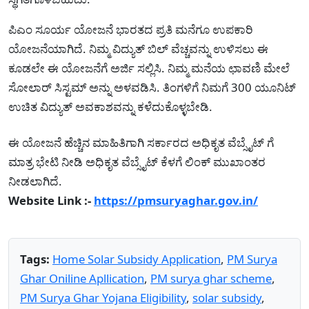
ಪಿಎಂ ಸೂರ್ಯ ಯೋಜನೆ ಭಾರತದ ಪ್ರತಿ ಮನೆಗೂ ಉಪಕಾರಿ
ಯೋಜನೆಯಾಗಿದೆ. ನಿಮ್ಮ ವಿದ್ಯುತ್ ಬಿಲ್ ವೆಚ್ಚವನ್ನು ಉಳಿಸಲು ಈ
ಕೂಡಲೇ ಈ ಯೋಜನೆಗೆ ಅರ್ಜಿ ಸಲ್ಲಿಸಿ. ನಿಮ್ಮ ಮನೆಯ ಛಾವಣಿ ಮೇಲೆ
ಸೋಲಾರ್ ಸಿಸ್ಟಮ್ ಅನ್ನು ಅಳವಡಿಸಿ. ತಿಂಗಳಿಗೆ ನಿಮಗೆ 300 ಯೂನಿಟ್
ಉಚಿತ ವಿದ್ಯುತ್ ಅವಕಾಶವನ್ನು ಕಳೆದುಕೊಳ್ಳಬೇಡಿ.
ಈ ಯೋಜನೆ ಹೆಚ್ಚಿನ ಮಾಹಿತಿಗಾಗಿ ಸರ್ಕಾರದ ಅಧಿಕೃತ ವೆಬ್ಸೈಟ್ ಗೆ
ಮಾತ್ರ ಭೇಟಿ ನೀಡಿ ಅಧಿಕೃತ ವೆಬ್ಸೈಟ್ ಕೆಳಗೆ ಲಿಂಕ್ ಮುಖಾಂತರ
ನೀಡಲಾಗಿದೆ.
Website Link :-
https://pmsuryaghar.gov.in/
Tags:
Home Solar Subsidy Application
,
PM Surya
Ghar Oniline Apllication
,
PM surya ghar scheme
,
PM Surya Ghar Yojana Eligibility
,
solar subsidy
,