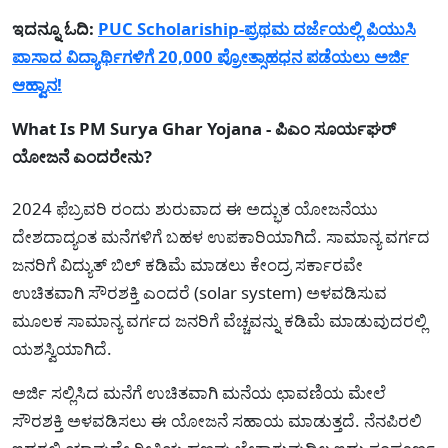
ಇದನ್ನೂ ಓದಿ:
PUC Scholariship-ಪ್ರಥಮ ದರ್ಜೆಯಲ್ಲಿ ಪಿಯುಸಿ
ಪಾಸಾದ ವಿದ್ಯಾರ್ಥಿಗಳಿಗೆ 20,000 ಪ್ರೋತ್ಸಾಹಧನ ಪಡೆಯಲು ಅರ್ಜಿ
ಆಹ್ವಾನ!
What Is PM Surya Ghar Yojana - ಪಿಎಂ ಸೂರ್ಯಘರ್
ಯೋಜನೆ ಎಂದರೇನು?
2024 ಫೆಬ್ರವರಿ ರಂದು ಶುರುವಾದ ಈ ಅದ್ಭುತ ಯೋಜನೆಯು
ದೇಶದಾದ್ಯಂತ ಮನೆಗಳಿಗೆ ಬಹಳ ಉಪಕಾರಿಯಾಗಿದೆ. ಸಾಮಾನ್ಯ ವರ್ಗದ
ಜನರಿಗೆ ವಿದ್ಯುತ್ ಬಿಲ್ ಕಡಿಮೆ ಮಾಡಲು ಕೇಂದ್ರ ಸರ್ಕಾರವೇ
ಉಚಿತವಾಗಿ ಸೌರಶಕ್ತಿ ಎಂದರೆ (solar system) ಅಳವಡಿಸುವ
ಮೂಲಕ ಸಾಮಾನ್ಯ ವರ್ಗದ ಜನರಿಗೆ ವೆಚ್ಚವನ್ನು ಕಡಿಮೆ ಮಾಡುವುದರಲ್ಲಿ
ಯಶಸ್ವಿಯಾಗಿದೆ.
ಅರ್ಜಿ ಸಲ್ಲಿಸಿದ ಮನೆಗೆ ಉಚಿತವಾಗಿ ಮನೆಯ ಛಾವಣಿಯ ಮೇಲೆ
ಸೌರಶಕ್ತಿ ಅಳವಡಿಸಲು ಈ ಯೋಜನೆ ಸಹಾಯ ಮಾಡುತ್ತದೆ. ನೆನಪಿರಲಿ