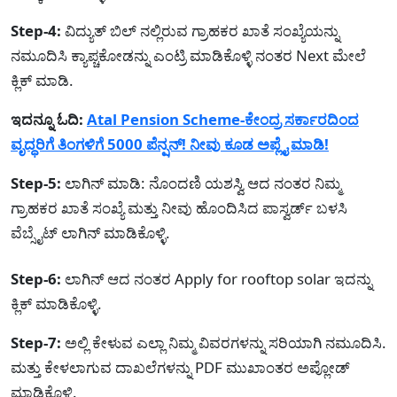
Step-4:
ವಿದ್ಯುತ್ ಬಿಲ್ ನಲ್ಲಿರುವ ಗ್ರಾಹಕರ ಖಾತೆ ಸಂಖ್ಯೆಯನ್ನು
ನಮೂದಿಸಿ ಕ್ಯಾಪ್ಚಕೋಡನ್ನು ಎಂಟ್ರಿ ಮಾಡಿಕೊಳ್ಳಿ ನಂತರ Next ಮೇಲೆ
ಕ್ಲಿಕ್ ಮಾಡಿ.
ಇದನ್ನೂ ಓದಿ:
Atal Pension Scheme-ಕೇಂದ್ರ ಸರ್ಕಾರದಿಂದ
ವೃದ್ಧರಿಗೆ ತಿಂಗಳಿಗೆ 5000 ಪೆನ್ಷನ್! ನೀವು ಕೂಡ ಅಪ್ಲೈ ಮಾಡಿ!
Step-5:
ಲಾಗಿನ್ ಮಾಡಿ: ನೊಂದಣಿ ಯಶಸ್ವಿ ಆದ ನಂತರ ನಿಮ್ಮ
ಗ್ರಾಹಕರ ಖಾತೆ ಸಂಖ್ಯೆ ಮತ್ತು ನೀವು ಹೊಂದಿಸಿದ ಪಾಸ್ವರ್ಡ್ ಬಳಸಿ
ವೆಬ್ಸೈಟ್ ಲಾಗಿನ್ ಮಾಡಿಕೊಳ್ಳಿ.
Step-6:
ಲಾಗಿನ್ ಆದ ನಂತರ Apply for rooftop solar ಇದನ್ನು
ಕ್ಲಿಕ್ ಮಾಡಿಕೊಳ್ಳಿ.
Step-7:
ಅಲ್ಲಿ ಕೇಳುವ ಎಲ್ಲಾ ನಿಮ್ಮ ವಿವರಗಳನ್ನು ಸರಿಯಾಗಿ ನಮೂದಿಸಿ.
ಮತ್ತು ಕೇಳಲಾಗುವ ದಾಖಲೆಗಳನ್ನು PDF ಮುಖಾಂತರ ಅಪ್ಲೋಡ್
ಮಾಡಿಕೊಳ್ಳಿ.