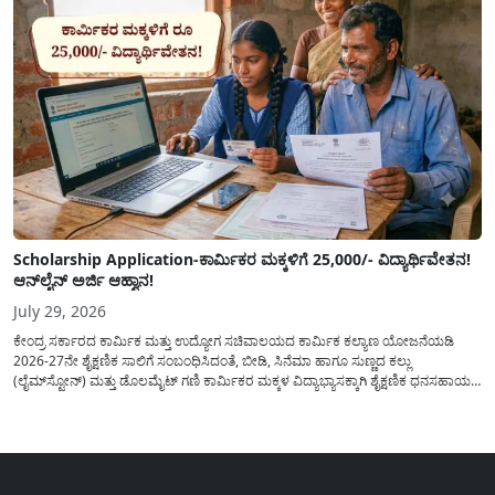
Scholarship Application-ಕಾರ್ಮಿಕರ ಮಕ್ಕಳಿಗೆ 25,000/- ವಿದ್ಯಾರ್ಥಿವೇತನ!
ಆನ್‍ಲೈನ್ ಅರ್ಜಿ ಆಹ್ವಾನ!
July 29, 2026
ಕೇಂದ್ರ ಸರ್ಕಾರದ ಕಾರ್ಮಿಕ ಮತ್ತು ಉದ್ಯೋಗ ಸಚಿವಾಲಯದ ಕಾರ್ಮಿಕ ಕಲ್ಯಾಣ ಯೋಜನೆಯಡಿ
2026-27ನೇ ಶೈಕ್ಷಣಿಕ ಸಾಲಿಗೆ ಸಂಬಂಧಿಸಿದಂತೆ, ಬೀಡಿ, ಸಿನೆಮಾ ಹಾಗೂ ಸುಣ್ಣದ ಕಲ್ಲು
(ಲೈಮ್‍ಸ್ಟೋನ್) ಮತ್ತು ಡೊಲಮೈಟ್ ಗಣಿ ಕಾರ್ಮಿಕರ ಮಕ್ಕಳ ವಿದ್ಯಾಭ್ಯಾಸಕ್ಕಾಗಿ ಶೈಕ್ಷಣಿಕ ಧನಸಹಾಯ/
ವಿದ್ಯಾರ್ಥಿವೇತನ(Scholaship Online Application) ನೀಡಲು ಆನ್‍ಲೈನ್ ಮೂಲಕ ಅರ್ಜಿಗಳನ್ನು
ಆಹ್ವಾನಿಸಿದೆ. ಈ ಬಾರಿಯ ವಿದ್ಯಾರ್ಥಿವೇತನ ಯೋಜನೆಯು 1ನೇ ತರಗತಿಯ...