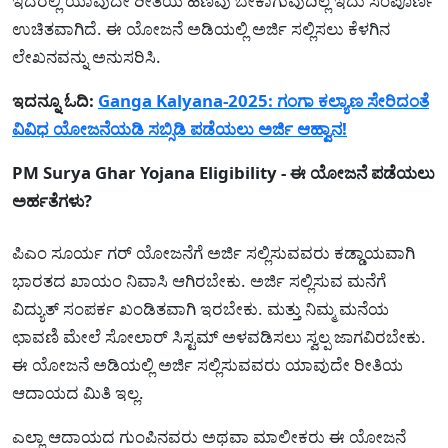
ಇದರಲ್ಲಿ ಯಾವುದೇ ರೀತಿಯ ಹಣವು ಬೇಕಾಗುವುದಿಲ್ಲ ಇದು ಸಂಪೂರ್ಣ
ಉಚಿತವಾಗಿದೆ. ಈ ಯೋಜನೆ ಅಡಿಯಲ್ಲಿ ಅರ್ಜಿ ಸಲ್ಲಿಸಲು ಕೆಳಗಿನ
ಲೇಖನವನ್ನು ಅನುಸರಿಸಿ.
ಇದನ್ನೂ ಓದಿ:
Ganga Kalyana-2025: ಗಂಗಾ ಕಲ್ಯಾಣ ಸೇರಿದಂತೆ
ವಿವಿಧ ಯೋಜನೆಯಡಿ ಸಬ್ಸಿಡಿ ಪಡೆಯಲು ಅರ್ಜಿ ಆಹ್ವಾನ!
PM Surya Ghar Yojana Eligibility - ಈ ಯೋಜನೆ ಪಡೆಯಲು
ಅರ್ಹತೆಗಳು?
ಪಿಎಂ ಸೂರ್ಯ ಗರ್ ಯೋಜನೆಗೆ ಅರ್ಜಿ ಸಲ್ಲಿಸುವವರು ಕಡ್ಡಾಯವಾಗಿ
ಭಾರತದ ಖಾಯಂ ನಿವಾಸಿ ಆಗಿರಬೇಕು. ಅರ್ಜಿ ಸಲ್ಲಿಸುವ ಮನೆಗೆ
ವಿದ್ಯುತ್ ಸಂಪರ್ಕ ಖಂಡಿತವಾಗಿ ಇರಬೇಕು. ಮತ್ತು ನಿಮ್ಮ ಮನೆಯ
ಛಾವಣಿ ಮೇಲೆ ಸೋಲಾರ್ ಸಿಸ್ಟಮ್ ಅಳವಡಿಸಲು ಸ್ವಲ್ಪ ಜಾಗವಿರಬೇಕು.
ಈ ಯೋಜನೆ ಅಡಿಯಲ್ಲಿ ಅರ್ಜಿ ಸಲ್ಲಿಸುವವರು ಯಾವುದೇ ರೀತಿಯ
ಆದಾಯದ ಮಿತಿ ಇಲ್ಲ.
ಎಲ್ಲಾ ಆದಾಯದ ಗುಂಪಿನವರು ಅಥವಾ ಮಾಲೀಕರು ಈ ಯೋಜನೆ