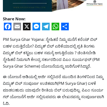
Share Now:
Facebook
Email
X
Messenger
Telegram
WhatsApp
Share
PM Surya Ghar Yojana: ಸ್ನೇಹಿತರೆ ನಿಮ್ಮ ಮನೆಗೆ ಕರೆಂಟ್ ಬಿಲ್
ಬಹಳ ಬರುತ್ತಿದೆಯೇ? ವಿದ್ಯುತ್ ಬಿಲ್ ಏರಿಕೆಯಾದಲ್ಲಿ ಪ್ರತಿ ತಿಂಗಳು
ವಿದ್ಯುತ್ ಬಿಲ್ ಕಟ್ಟಲು ಬಹಳ ಸಮಸ್ಯೆ ಆಗುತ್ತಿದೆಯಾ ? ಚಿಂತಿಸಬೇಡಿ
ಸ್ನೇಹಿತರೆ ನಿಮಗಾಗಿ ಕೇಂದ್ರ ಸರ್ಕಾರದಿಂದ ಪಿಎಂ ಸೂರ್ಯಘರ್ (PM
Surya Ghar Scheme) ಯೋಜನೆಯನ್ನು ಜಾರಿಗೊಳಿಸಿದ್ದಾರೆ.
ಈ ಯೋಜನೆ ಅಡಿಯಲ್ಲಿ ಅರ್ಜಿ ಸಲ್ಲಿಸಿದರೆ ಮುಂದಿನ ತಿಂಗಳಿನಿಂದ ನಿಮ್ಮ
ವಿದ್ಯುತ್ ಬಿಲ್ ಸಂಪೂರ್ಣ ಉಚಿತವಾಗಿ(PM Surya Ghar) ಬಳಕೆ
ಮಾಡಬಹುದು ಯಾವುದೇ ರೀತಿಯ ಬಿಲ್ ಬರುವುದಿಲ್ಲ. ಪಿಎಂ ಸೂರ್ಯ
ಗರ್ ಯೋಜನೆಗೆ ಅರ್ಜಿ ಸಲ್ಲಿಸುವವರು ಈ ಲೇಖನವನ್ನು ಸಂಪೂರ್ಣವಾಗಿ
ಓದಿ.