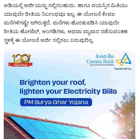
ಅಡಿಯಲ್ಲಿ ಅರ್ಜಿಯನ್ನು ಸಲ್ಲಿಸಬಹುದು. ಹಾಗೂ ವಯಸ್ಸಿನ ಮಿತಿಯು
ಯಾವುದೇ ರೀತಿಯ ನಿರ್ಬಂಧವೂ ಇಲ್ಲ. ಈ ಯೋಜನೆ ಕೇವಲ
ಮನೆಗಳಿಗಷ್ಟೇ ಆಗಿರುತ್ತದೆ. ಮನೆಗಳು ಹೊರತುಪಡಿಸಿ ಯಾವುದೇ
ರೀತಿಯ ಹೋಟೆಲ್, ಅಂಗಡಿಗಳು, ಅಥವಾ ವ್ಯಾಪಾರ ನಡೆಸುವಂತಹ
ಸ್ಥಳಕ್ಕೆ ಈ ಯೋಜನೆ ಅರ್ಜಿ ಸಲ್ಲಿಸಲು ಬರುವುದಿಲ್ಲ.