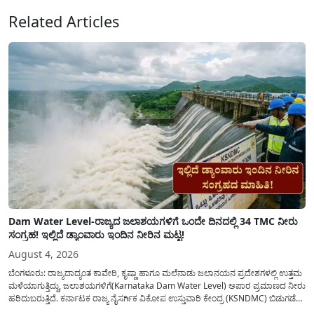
Related Articles
Dam Water Level-ರಾಜ್ಯದ ಜಲಾಶಯಗಳಿಗೆ ಒಂದೇ ದಿನದಲ್ಲಿ 34 TMC ನೀರು
ಸಂಗ್ರಹ! ಇಲ್ಲಿದೆ ಡ್ಯಾಂವಾರು ಇಂದಿನ ನೀರಿನ ಮಟ್ಟ!
August 4, 2026
ಬೆಂಗಳೂರು: ರಾಜ್ಯದಾದ್ಯಂತ ಕಾವೇರಿ, ಕೃಷ್ಣಾ ಹಾಗೂ ಮಲೆನಾಡು ಜಲಾನಯನ ಪ್ರದೇಶಗಳಲ್ಲಿ ಉತ್ತಮ
ಮಳೆಯಾಗುತ್ತಿದ್ದು, ಜಲಾಶಯಗಳಿಗೆ(Karnataka Dam Water Level) ಅಪಾರ ಪ್ರಮಾಣದ ನೀರು
ಹರಿದುಬರುತ್ತಿದೆ. ಕರ್ನಾಟಕ ರಾಜ್ಯ ನೈಸರ್ಗಿಕ ವಿಕೋಪ ಉಸ್ತುವಾರಿ ಕೇಂದ್ರ (KSNDMC) ಬಿಡುಗಡೆ
ಮಾಡಿರುವ ಆಗಸ್ಟ್ 04, 2026ರ ವರದಿಯಂತೆ, ರಾಜ್ಯದ ಪ್ರಮುಖ 14 ಜಲಾಶಯಗಳಿಗೆ ಒಂದೇ