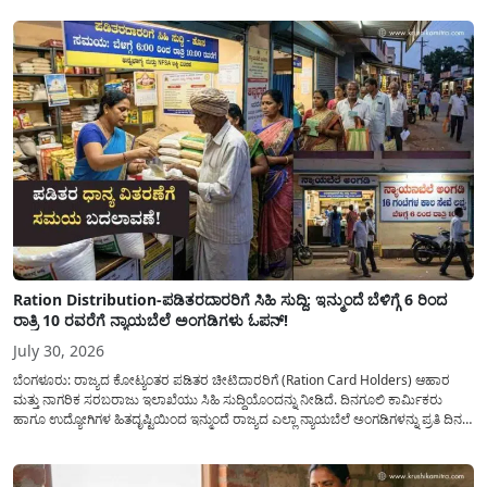
ದಿನದಲ್ಲಿ ಬರೋಬ್ಬರಿ 34.8 TMC...
Ration Distribution-ಪಡಿತರದಾರರಿಗೆ ಸಿಹಿ ಸುದ್ದಿ: ಇನ್ಮುಂದೆ ಬೆಳಿಗ್ಗೆ 6 ರಿಂದ
ರಾತ್ರಿ 10 ರವರೆಗೆ ನ್ಯಾಯಬೆಲೆ ಅಂಗಡಿಗಳು ಓಪನ್!
July 30, 2026
ಬೆಂಗಳೂರು: ರಾಜ್ಯದ ಕೋಟ್ಯಂತರ ಪಡಿತರ ಚೀಟಿದಾರರಿಗೆ (Ration Card Holders) ಆಹಾರ
ಮತ್ತು ನಾಗರಿಕ ಸರಬರಾಜು ಇಲಾಖೆಯು ಸಿಹಿ ಸುದ್ದಿಯೊಂದನ್ನು ನೀಡಿದೆ. ದಿನಗೂಲಿ ಕಾರ್ಮಿಕರು
ಹಾಗೂ ಉದ್ಯೋಗಿಗಳ ಹಿತದೃಷ್ಟಿಯಿಂದ ಇನ್ಮುಂದೆ ರಾಜ್ಯದ ಎಲ್ಲಾ ನ್ಯಾಯಬೆಲೆ ಅಂಗಡಿಗಳನ್ನು ಪ್ರತಿ ದಿನ
ಬೆಳಿಗ್ಗೆ 6:00 ಗಂಟೆಯಿಂದ ರಾತ್ರಿ 10:00 ಗಂಟೆಯವರೆಗೆ ಕಡ್ಡಾಯವಾಗಿ ತೆರೆದಿಟ್ಟು ಪಡಿತರ ಧಾನ್ಯ
ವಿತರಿಸುವಂತೆ ಇಲಾಖೆಯ...