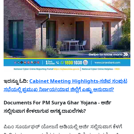
ಇದನ್ನೂ ಓದಿ:
Cabinet Meeting Highlights-ಸಚಿವ ಸಂಪುಟ
ಸಭೆಯಲ್ಲಿ ಪ್ರಮುಖ ನಿರ್ಣಯ!ಯಾವ ಜಿಲ್ಲೆಗೆ ಎಷ್ಟು ಅನುದಾನ?
Documents For PM Surya Ghar Yojana - ಅರ್ಜಿ
ಸಲ್ಲಿಸುವಾಗ ಕೇಳಲಾಗುವ ಅಗತ್ಯ ದಾಖಲೆಗಳು?
ಪಿಎಂ ಸೂರ್ಯಘರ್ ಯೋಜನೆ ಅಡಿಯಲ್ಲಿ ಅರ್ಜಿ ಸಲ್ಲಿಸುವಾಗ ಕೆಳಗೆ