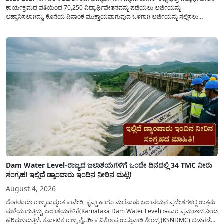
ಕಾರ್ಯಕ್ರಮದ ವತಿಯಿಂದ 70,250 ವಿದ್ಯಾರ್ಥಿವೇತನವನ್ನು ಪಡೆಯಲು ಅರ್ಜಿಯನ್ನು
ಆಹ್ವಾನಿಸಲಾಗಿದ್ದು, ಕೊನೆಯ ದಿನಾಂಕ ಮುಕ್ತಾಯವಾಗುವುದ ಒಳಗಾಗಿ ಅರ್ಜಿಯನ್ನು ಸಲ್ಲಿಸಲು
ಕೋರಿದೆ. ಆರ್ಥಿಕವಾಗಿ ಹಿಂದುಳಿದ ಹಾಗೂ ಬಡ ಕುಟುಂಬ ವರ್ಗದ ವಿದ್ಯಾರ್ಥಿಗಳು ಅವರ ಮುಂದಿನ
ಶಿಕ್ಷಣವನ್ನು ಮುಂದುವರಿಸಲು ಯಾವುದೇ ಅಡಚಣೆಯಾಗದಂತೆ ನೋಡಿಕೊಳ್ಳಲು ಈ ಯೋಜನೆಯನ್ನು
ಜಾರಿಗೆ...
Dam Water Level-ರಾಜ್ಯದ ಜಲಾಶಯಗಳಿಗೆ ಒಂದೇ ದಿನದಲ್ಲಿ 34 TMC ನೀರು
ಸಂಗ್ರಹ! ಇಲ್ಲಿದೆ ಡ್ಯಾಂವಾರು ಇಂದಿನ ನೀರಿನ ಮಟ್ಟ!
August 4, 2026
ಬೆಂಗಳೂರು: ರಾಜ್ಯದಾದ್ಯಂತ ಕಾವೇರಿ, ಕೃಷ್ಣಾ ಹಾಗೂ ಮಲೆನಾಡು ಜಲಾನಯನ ಪ್ರದೇಶಗಳಲ್ಲಿ ಉತ್ತಮ
ಮಳೆಯಾಗುತ್ತಿದ್ದು, ಜಲಾಶಯಗಳಿಗೆ(Karnataka Dam Water Level) ಅಪಾರ ಪ್ರಮಾಣದ ನೀರು
ಹರಿದುಬರುತ್ತಿದೆ. ಕರ್ನಾಟಕ ರಾಜ್ಯ ನೈಸರ್ಗಿಕ ವಿಕೋಪ ಉಸ್ತುವಾರಿ ಕೇಂದ್ರ (KSNDMC) ಬಿಡುಗಡೆ