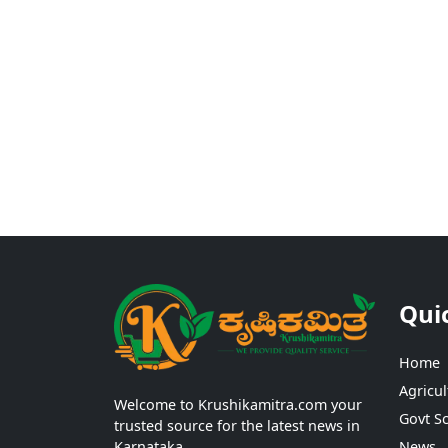
Qui
Home
Agricul
Welcome to Krushikamitra.com your
Govt S
trusted source for the latest news in
Karnataka.
News