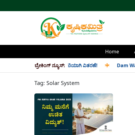
Home
್ತು ಸೆಪ್ಟೆಂಬರ್ ತಿಂಗಳ ಪಡಿತರ ಜಂಟಿಯಾಗಿ ವಿತರಣೆ!
ಬ್ರೇಕಿಂಗ್ ನ್ಯೂಸ್:
✱
Dam Water L
Tag:
Solar System