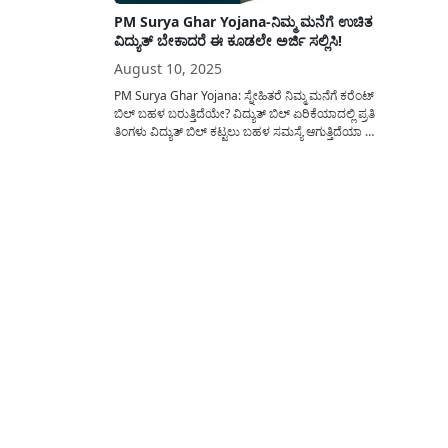
PM Surya Ghar Yojana-ನಿಮ್ಮ ಮನೆಗೆ ಉಚಿತ
ವಿದ್ಯುತ್ ಬೇಕಾದರೆ ಈ ಕೂಡಲೇ ಅರ್ಜಿ ಸಲ್ಲಿಸಿ!
August 10, 2025
PM Surya Ghar Yojana: ಸ್ನೇಹಿತರೆ ನಿಮ್ಮ ಮನೆಗೆ ಕರೆಂಟ್
ಬಿಲ್ ಬಹಳ ಬರುತ್ತಿದೆಯೇ? ವಿದ್ಯುತ್ ಬಿಲ್ ಏರಿಕೆಯಾದಲ್ಲಿ ಪ್ರತಿ
ತಿಂಗಳು ವಿದ್ಯುತ್ ಬಿಲ್ ಕಟ್ಟಲು ಬಹಳ ಸಮಸ್ಯೆ ಆಗುತ್ತಿದೆಯಾ ?
ಚಿಂತಿಸಬೇಡಿ ಸ್ನೇಹಿತರೆ ನಿಮಗಾಗಿ ಕೇಂದ್ರ ಸರ್ಕಾರದಿಂದ ಪಿಎಂ
ಸೂರ್ಯಘರ್ (PM Surya Ghar Scheme)
ಯೋಜನೆಯನ್ನು ಜಾರಿಗೊಳಿಸಿದ್ದಾರೆ. ಈ ಯೋಜನೆ ಅಡಿಯಲ್ಲಿ
ಅರ್ಜಿ...