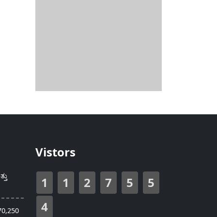
Vistors
್ತು
1
1
2
7
5
5
4
70,250