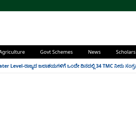
Agriculture
Govt Schemes
News
Scholars
evel-ರಾಜ್ಯದ ಜಲಾಶಯಗಳಿಗೆ ಒಂದೇ ದಿನದಲ್ಲಿ 34 TMC ನೀರು ಸಂಗ್ರಹ! ಇಲ್ಲ