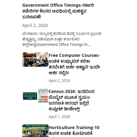
Government Office Timings-ಸರ್ಕಾರಿ
ಕಚೇರಿಗಳ ಕೆಲಸದ ಅವಧಿಯಲ್ಲಿ ಮಹತ್ವದ
ಬದಲಾವಣೆ!
April 2, 2026
ಬೆಂಗಳೂರು: ರಾಜ್ಯದಲ್ಲಿ ದಿನದಿಂದ ದಿನಕ್ಕೆ ಸೂರ್ಯನ ಪ್ರಖರತೆ
ಹೆಚ್ಚುತ್ತಿದ್ದು, ವಿಶೇಷವಾಗಿ ಉತ್ತರ ಕರ್ನಾಟಕದ
ಜಿಲ್ಲೆಗಳಲ್ಲಿ(Government Office Timings In
Karnataka) ಬಿಸಿಲಿನ ತಾಪಮಾನ ಏರಿಕೆಯಾಗುತ್ತಿದೆ. ಈ
Free Computer Courses-
ಹಿನ್ನೆಲೆಯಲ್ಲಿ ಸರ್ಕಾರಿ ನೌಕರರ ಹಿತದೃಷ್ಟಿಯಿಂದ ಹಾಗೂ
ಉಚಿತ ಕಂಪ್ಯೂಟರ್ ಕಲಿಕಾ
ಸಾರ್ವಜನಿಕರ ಅನುಕೂಲಕ್ಕಾಗಿ ಕರ್ನಾಟಕ ಸರ್ಕಾರವು
ಮಹತ್ವದ ನಿರ್ಧಾರವೊಂದನ್ನು ಕೈಗೊಂಡಿದೆ. ಕಿತ್ತೂರು ಕರ್ನಾಟಕ
ತರಬೇತಿಗೆ ಅರ್ಜಿ ಆಹ್ವಾನ! ಇಂದೇ
ಮತ್ತು ಕಲ್ಯಾಣ ಕರ್ನಾಟಕದ ಒಟ್ಟು 9 ಜಿಲ್ಲೆಗಳಲ್ಲಿ ಏಪ್ರಿಲ್...
ಅರ್ಜಿ ಸಲ್ಲಿಸಿ!
April 2, 2026
Census-2026: ಇಂದಿನಿಂದ
ಮೊಬೈಲ್ ಮೂಲಕ ಸ್ವಯಂ-
ಜನಗಣತಿ ಆರಂಭ! ಇಲ್ಲಿದೆ
ಕಂಪ್ಲೀಟ್ ಡೀಟೇಲ್ಸ್!
April 1, 2026
Horticulture Training-10
ತಿಂಗಳ ಉಚಿತ ತೋಟಗಾರಿಕೆ