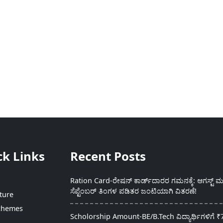
ck Links
Recent Posts
Ration Card-ರೇಷನ್ ಕಾರ್ಡ್‍ದಾರರ ಗಮನಕ್ಕೆ: ಆಗಸ್ಟ್ ಮತ
ಸೆಪ್ಟೆಂಬರ್ ತಿಂಗಳ ಪಡಿತರ ಜಂಟಿಯಾಗಿ ವಿತರಣೆ!
ture
chemes
Scholorship Amount-BE/B.Tech ವಿದ್ಯಾರ್ಥಿಗಳಿಗೆ ₹