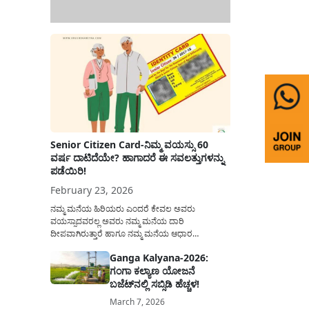
Senior Citizen Card-ನಿಮ್ಮ ವಯಸ್ಸು 60
ವರ್ಷ ದಾಟಿದೆಯೇ? ಹಾಗಾದರೆ ಈ ಸವಲತ್ತುಗಳನ್ನು
ಪಡೆಯಿರಿ!
February 23, 2026
ನಮ್ಮ ಮನೆಯ ಹಿರಿಯರು ಎಂದರೆ ಕೇವಲ ಅವರು
ವಯಸ್ಸಾದವರಲ್ಲ ಅವರು ನಮ್ಮ ಮನೆಯ ದಾರಿ
ದೀಪವಾಗಿರುತ್ತಾರೆ ಹಾಗೂ ನಮ್ಮ ಮನೆಯ ಆಧಾರ
ಸ್ತಂಭಗಳಾಗಿರುತ್ತಾರೆ. ಇವರು ದಿನವಿಡೀ ತಮ್ಮ ಕುಟುಂಬಕ್ಕಾಗಿ
Ganga Kalyana-2026:
ಸಮಾಜಕ್ಕಾಗಿ ದುಡಿತಿರುತ್ತಾರೆ ಹಾಗೆಯೇ ಅವರು ತಮ್ಮ 60
ಗಂಗಾ ಕಲ್ಯಾಣ ಯೋಜನೆ
ವರ್ಷಗಳ ನಂತರದ ಜೀವನವನ್ನು ನೆಮ್ಮದಿಯಿಂದ
ಕಳೆಯಬೇಕೆಂಬುದು ಪ್ರತಿಯೊಬ್ಬರ ಕನಸಾಗಿರುತ್ತದೆ ಆದ್ದರಿಂದ
ಬಜೆಟ್‌ನಲ್ಲಿ ಸಬ್ಸಿಡಿ ಹೆಚ್ಚಳ!
ಸರ್ಕಾರವು ಹಿರಿಯ ನಾಗರಿಕರ ಗುರುತಿನ ಚೀಟಿ...
March 7, 2026