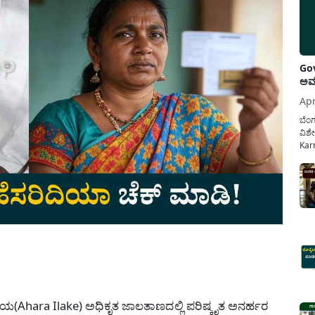
Gov
ಅವಧ
Apr
ಬೆಂಗ
ವಿಶೇ
Karn
ನೌಕ
ಸರ್ಕ
ಕಲ್ಯ
pp
ಯ(Ahara Ilake) ಅಧಿಕೃತ ಜಾಲತಾಣದಲ್ಲಿ ಪರಿಷ್ಕೃತ ಅನರ್ಹರ