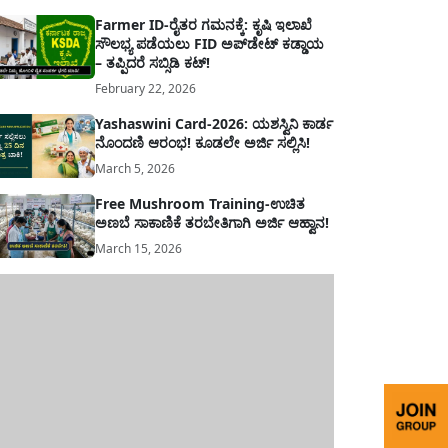
Farmer ID-ರೈತರ ಗಮನಕ್ಕೆ: ಕೃಷಿ ಇಲಾಖೆ
ಸೌಲಭ್ಯ ಪಡೆಯಲು FID ಅಪ್‌ಡೇಟ್ ಕಡ್ಡಾಯ
– ತಪ್ಪಿದರೆ ಸಬ್ಸಿಡಿ ಕಟ್!
February 22, 2026
Yashaswini Card-2026: ಯಶಸ್ವಿನಿ ಕಾರ್ಡ
ನೊಂದಣಿ ಆರಂಭ! ಕೂಡಲೇ ಅರ್ಜಿ ಸಲ್ಲಿಸಿ!
March 5, 2026
Free Mushroom Training-ಉಚಿತ
ಅಣಬೆ ಸಾಕಾಣಿಕೆ ತರಬೇತಿಗಾಗಿ ಅರ್ಜಿ ಆಹ್ವಾನ!
March 15, 2026