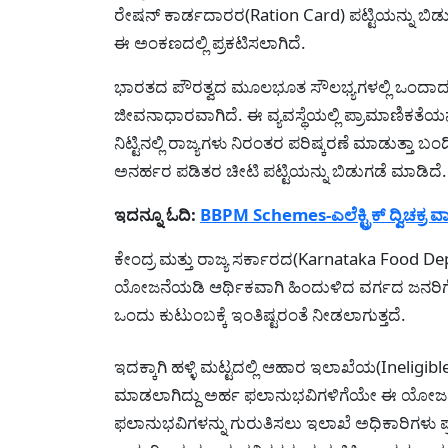
ರೇಷನ್ ಕಾರ್ಡದಾರರ(Ration Card) ಪಟ್ಟಿಯನ್ನು ಬಿಡ
ಈ ಅಂಕಣದಲ್ಲಿ ಪ್ರಕಟಿಸಲಾಗಿದೆ.
ಭಾರತದ ಪೌರತ್ವದ ಮೂಲಭೂತ ಸೌಲಭ್ಯಗಳಲ್ಲಿ ಒಂದಾದ
ಜೀವನಾಧಾರವಾಗಿದೆ. ಈ ವ್ಯವಸ್ಥೆಯಲ್ಲಿ ಪ್ರಾಮಾಣಿಕತೆಯನ
ನಿಟ್ಟಿನಲ್ಲಿ ರಾಜ್ಯಗಳು ನಿರಂತರ ಪರಿಷ್ಕರಣೆ ಮಾಡುತ್ತಾ 
ಅನರ್ಹರ ಪಡಿತರ ಚೀಟಿ ಪಟ್ಟಿಯನ್ನು ಬಿಡುಗಡೆ ಮಾಡಿದೆ.
ಇದನ್ನೂ ಓದಿ:
BBPM Schemes-ಎಲೆಕ್ಟ್ರಿಕ್ ದ್ವಿಚಕ್ರ
ಕೇಂದ್ರ ಮತ್ತು ರಾಜ್ಯ ಸರ್ಕಾರದ(Karnataka Food 
ಯೋಜನೆಯಡಿ ಆರ್ಥಿಕವಾಗಿ ಹಿಂದುಳಿದ ವರ್ಗದ ಜನರಿಗೆ ಪ್ರ
ಒಂದು ಕುಟುಂಬಕ್ಕೆ ಇಂತಿಷ್ಟರಂತೆ ನೀಡಲಾಗುತ್ತದೆ.
ಇದಕ್ಕಾಗಿ ಹಳ್ಳಿ ಮಟ್ಟದಲ್ಲಿ ಆಹಾರ ಇಲಾಖೆಯ(Ineligible 
ಮಾಡಲಾಗಿದ್ದು ಅರ್ಹ ಫಲಾನುಭವಿಗಳಿಗೆಯೇ ಈ ಯೋಜನೆಯ
ಫಲಾನುಭವಿಗಳನ್ನು ಗುರುತಿಸಲು ಇಲಾಖೆ ಅಧಿಕಾರಿಗಳು 