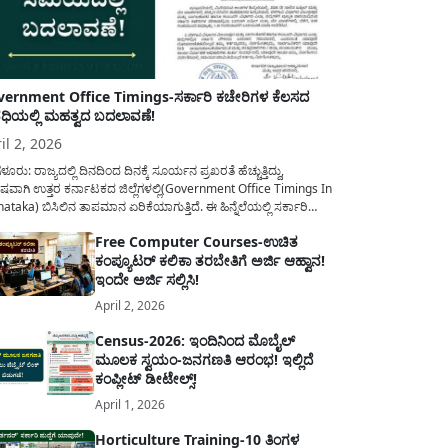
ernment Office Timings-ಸರ್ಕಾರಿ ಕಚೇರಿಗಳ ಕೆಲಸದ
ಿಯಲ್ಲಿ ಮಹತ್ವದ ಬದಲಾವಣೆ!
il 2, 2026
ಳೂರು: ರಾಜ್ಯದಲ್ಲಿ ದಿನದಿಂದ ದಿನಕ್ಕೆ ಸೂರ್ಯನ ಪ್ರಖರತೆ ಹೆಚ್ಚುತ್ತಿದ್ದು,
ಷವಾಗಿ ಉತ್ತರ ಕರ್ನಾಟಕದ ಜಿಲ್ಲೆಗಳಲ್ಲಿ(Government Office Timings In
ataka) ಬಿಸಿಲಿನ ತಾಪಮಾನ ಏರಿಕೆಯಾಗುತ್ತಿದೆ. ಈ ಹಿನ್ನೆಲೆಯಲ್ಲಿ ಸರ್ಕಾರಿ
ರರ ಹಿತದೃಷ್ಟಿಯಿಂದ ಹಾಗೂ ಸಾರ್ವಜನಿಕರ ಅನುಕೂಲಕ್ಕಾಗಿ ಕರ್ನಾಟಕ
Free Computer Courses-ಉಚಿತ
ಾರವು ಮಹತ್ವದ ನಿರ್ಧಾರವೊಂದನ್ನು ಕೈಗೊಂಡಿದೆ. ಕಿತ್ತೂರು ಕರ್ನಾಟಕ ಮತ್ತು
ಕಂಪ್ಯೂಟರ್ ಕಲಿಕಾ ತರಬೇತಿಗೆ ಅರ್ಜಿ ಆಹ್ವಾನ!
ಾಣ ಕರ್ನಾಟಕದ ಒಟ್ಟು 9 ಜಿಲ್ಲೆಗಳಲ್ಲಿ ಏಪ್ರಿಲ್...
ಇಂದೇ ಅರ್ಜಿ ಸಲ್ಲಿಸಿ!
April 2, 2026
Census-2026: ಇಂದಿನಿಂದ ಮೊಬೈಲ್
ಮೂಲಕ ಸ್ವಯಂ-ಜನಗಣತಿ ಆರಂಭ! ಇಲ್ಲಿದೆ
ಕಂಪ್ಲೀಟ್ ಡೀಟೇಲ್ಸ್!
April 1, 2026
Horticulture Training-10 ತಿಂಗಳ