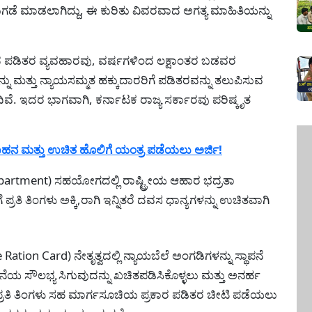
ುಗಡೆ ಮಾಡಲಾಗಿದ್ದು, ಈ ಕುರಿತು ವಿವರವಾದ ಅಗತ್ಯ ಮಾಹಿತಿಯನ್ನು
 ಪಡಿತರ ವ್ಯವಹಾರವು, ವರ್ಷಗಳಿಂದ ಲಕ್ಷಾಂತರ ಬಡವರ
್ನು ಮತ್ತು ನ್ಯಾಯಸಮ್ಮತ ಹಕ್ಕುದಾರರಿಗೆ ಪಡಿತರವನ್ನು ತಲುಪಿಸುವ
ಬಂದಿವೆ. ಇದರ ಭಾಗವಾಗಿ, ಕರ್ನಾಟಕ ರಾಜ್ಯ ಸರ್ಕಾರವು ಪರಿಷ್ಕೃತ
 ವಾಹನ ಮತ್ತು ಉಚಿತ ಹೊಲಿಗೆ ಯಂತ್ರ ಪಡೆಯಲು ಅರ್ಜಿ!
Department) ಸಹಯೋಗದಲ್ಲಿ ರಾಷ್ಟ್ರೀಯ ಆಹಾರ ಭದ್ರತಾ
ತಿ ತಿಂಗಳು ಅಕ್ಕಿ,ರಾಗಿ ಇನ್ನಿತರೆ ದವಸ ಧಾನ್ಯಗಳನ್ನು ಉಚಿತವಾಗಿ
Ration Card) ನೇತೃತ್ವದಲ್ಲಿ ನ್ಯಾಯಬೆಲೆ ಅಂಗಡಿಗಳನ್ನು ಸ್ಥಾಪನೆ
 ಸೌಲಭ್ಯ ಸಿಗುವುದನ್ನು ಖಚಿತಪಡಿಸಿಕೊಳ್ಳಲು ಮತ್ತು ಅನರ್ಹ
ಪ್ರತಿ ತಿಂಗಳು ಸಹ ಮಾರ್ಗಸೂಚಿಯ ಪ್ರಕಾರ ಪಡಿತರ ಚೀಟಿ ಪಡೆಯಲು