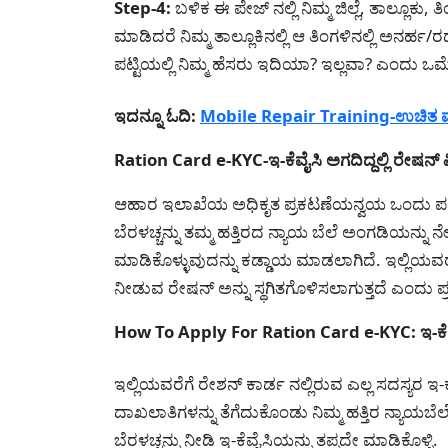
Step-4:
ಬಳಿಕ ಈ ಪೇಜ್ ನಲ್ಲಿ ನಿಮ್ಮ ಜಿಲ್ಲೆ, ತಾಲ್ಲೂಕು
ಮಾಡಿದರೆ ನಿಮ್ಮ ತಾಲ್ಲೂಕಿನಲ್ಲಿ ಆ ತಿಂಗಳಿನಲ್ಲಿ ಅನರ್ಹ/
ಪಟ್ಟಿಯಲ್ಲಿ ನಿಮ್ಮ ಹೆಸರು ಇದಿಯಾ? ಇಲ್ಲವಾ? ಎಂದು ಒಮ್ಮ
ಇದನ್ನೂ ಓದಿ:
Mobile Repair Training-ಉಚಿತ ಮೊಬ
Ration Card e-KYC-ಇ-ಕೆವೈಸಿ ಅಗದಿದ್ದಲ್ಲಿ ರೇಷನ್ ವಿ
ಆಹಾರ ಇಲಾಖೆಯ ಅಧಿಕೃತ ಪ್ರಕಟಣೆಯನ್ವಯ ಒಂದು ಪಡಿತರ
ಬೆರಳಚ್ಚನ್ನು ತಮ್ಮ ಹತ್ತಿರದ ನ್ಯಾಯ ಬೆಲೆ ಅಂಗಡಿಯನ್ನು
ಮಾಡಿಕೊಳ್ಳುವುದನ್ನು ಕಡ್ಡಾಯ ಮಾಡಲಾಗಿದೆ. ಇಲ್ಲಿಯವರೆ
ನೀಡುವ ರೇಷನ್ ಅನ್ನು ಸ್ಥಗಿತಗೊಳಿಸಲಾಗುತ್ತದೆ ಎಂದು ಪ್ರ
How To Apply For Ration Card e-KYC: ಇ-ಕೆವೈ
ಇಲ್ಲಿಯವರೆಗೆ ರೇಶನ್ ಕಾರ್ಡ ನಲ್ಲಿರುವ ಎಲ್ಲ ಸದಸ್ಯರ 
ದಾಖಲಾತಿಗಳನ್ನು ತೆಗೆದುಕೊಂಡು ನಿಮ್ಮ ಹತ್ತಿರ ನ್ಯಾಯ
ಬೆರಳಚ್ಚನ್ನು ನೀಡಿ ಇ-ಕೆವೈಸಿಯನ್ನು ತಪ್ಪದೇ ಮಾಡಿಕೊಳ್ಳಿ.