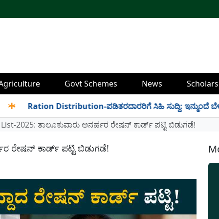
Agriculture
Govt Schemes
News
Scholars
Ration Distribution-ಪಡಿತರದಾರರಿಗೆ ಸಿಹಿ ಸುದ್ದಿ: ಇನ್ಮುಂದೆ ಬೆಳಿಗ್ಗೆ 6
List-2025: ತಾಲೂಕುವಾರು ಅನರ್ಹರ ರೇಷನ್ ಕಾರ್ಡ್ ಪಟ್ಟಿ ಬಿಡುಗಡೆ!
 ರೇಷನ್ ಕಾರ್ಡ್ ಪಟ್ಟಿ ಬಿಡುಗಡೆ!
Mo