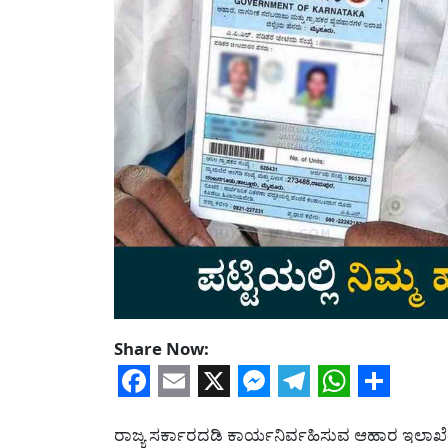
Share Now:
Facebook
Email
X
Messenger
Telegram
WhatsA
Share
ರಾಜ್ಯ ಸರ್ಕಾರದಡಿ ಕಾರ್ಯನಿರ್ವಹಿಸುವ ಆಹಾರ ಇಲಾಖೆ