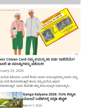
ior Citizen Card-ನಿಮ್ಮ ವಯಸ್ಸು 60 ವರ್ಷ ದಾಟಿದೆಯೇ?
ಾದರೆ ಈ ಸವಲತ್ತುಗಳನ್ನು ಪಡೆಯಿರಿ!
ruary 23, 2026
ಮ ಮನೆಯ ಹಿರಿಯರು ಎಂದರೆ ಕೇವಲ ಅವರು ವಯಸ್ಸಾದವರಲ್ಲ ಅವರು ನಮ್ಮ
ಯ ದಾರಿ ದೀಪವಾಗಿರುತ್ತಾರೆ ಹಾಗೂ ನಮ್ಮ ಮನೆಯ ಆಧಾರ
ಭಗಳಾಗಿರುತ್ತಾರೆ. ಇವರು ದಿನವಿಡೀ ತಮ್ಮ ಕುಟುಂಬಕ್ಕಾಗಿ ಸಮಾಜಕ್ಕಾಗಿ
ಿತಿರುತ್ತಾರೆ ಹಾಗೆಯೇ ಅವರು ತಮ್ಮ 60 ವರ್ಷಗಳ ನಂತರದ ಜೀವನವನ್ನು
Ganga Kalyana-2026: ಗಂಗಾ ಕಲ್ಯಾಣ
ಮದಿಯಿಂದ ಕಳೆಯಬೇಕೆಂಬುದು ಪ್ರತಿಯೊಬ್ಬರ ಕನಸಾಗಿರುತ್ತದೆ ಆದ್ದರಿಂದ
ಯೋಜನೆ ಬಜೆಟ್‌ನಲ್ಲಿ ಸಬ್ಸಿಡಿ ಹೆಚ್ಚಳ!
ಾರವು ಹಿರಿಯ ನಾಗರಿಕರ ಗುರುತಿನ ಚೀಟಿ...
March 7, 2026