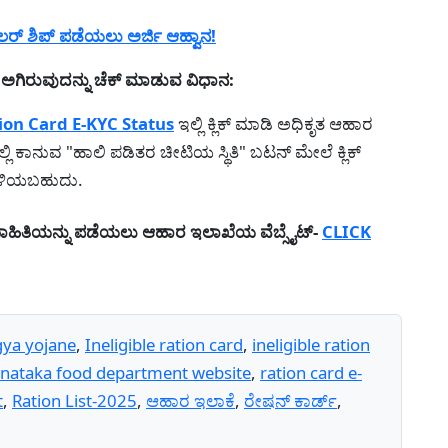
ರ್ ಶಿಪ್ ಪಡೆಯಲು ಅರ್ಜಿ ಆಹ್ವಾನ!
ಅಗಿರುವುದನ್ನು ಚೆಕ್ ಮಾಡುವ ವಿಧಾನ:
ion Card E-KYC Status
ಇಲ್ಲಿ ಕ್ಲಿಕ್ ಮಾಡಿ ಅಧಿಕೃತ ಆಹಾರ
್ಲಿ ಕಾನುವ "ಹಾಲಿ ಪಡಿತರ ಚೀಟಿಯ ಸ್ಥಿತಿ" ಬಟನ್ ಮೇಲೆ ಕ್ಲಿಕ್
ತಿಳಿಯಬಹುದು.
ಮಾಹಿತಿಯನ್ನು ಪಡೆಯಲು ಆಹಾರ ಇಲಾಖೆಯ ವೆಬ್ಸೈಟ್-
CLICK
ya yojane
,
Ineligible ration card
,
ineligible ration
rnataka food department website
,
ration card e-
t
,
Ration List-2025
,
ಆಹಾರ ಇಲಾಕೆ
,
ರೇಷನ್ ಕಾರ್ಡ್
,