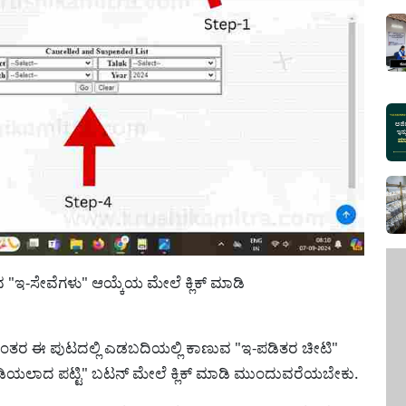
"ಇ-ಸೇವೆಗಳು" ಆಯ್ಕೆಯ ಮೇಲೆ ಕ್ಲಿಕ್ ಮಾಡಿ
 ನಂತರ ಈ ಪುಟದಲ್ಲಿ ಎಡಬದಿಯಲ್ಲಿ ಕಾಣುವ "ಇ-ಪಡಿತರ ಚೀಟಿ"
ಿಡಿಯಲಾದ ಪಟ್ಟಿ" ಬಟನ್ ಮೇಲೆ ಕ್ಲಿಕ್ ಮಾಡಿ ಮುಂದುವರೆಯಬೇಕು.