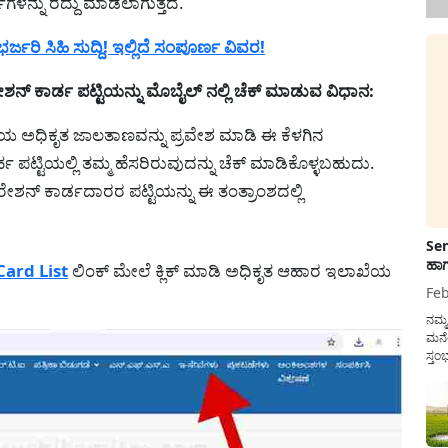
ಗಳನ್ನು ರದ್ದು ಮಾಡಲಾಗುತ್ತದೆ.
್ಜರಿ ಸಿಹಿ ಸುದ್ದಿ! ಇಲ್ಲಿದೆ ಸಂಪೂರ್ಣ ವಿವರ!
ನ್ ಕಾರ್ಡ ಪಟ್ಟಿಯನ್ನು ಮೊಬೈಲ್ ನಲ್ಲಿ ಚೆಕ್ ಮಾಡುವ ವಿಧಾನ:
 ಅಧಿಕೃತ ಜಾಲತಾಣವನ್ನು ಪ್ರವೇಶ ಮಾಡಿ ಈ ಕೆಳಗಿನ
ಹ ಪಟ್ಟಿಯಲ್ಲಿ ತಮ್ಮ ಹೆಸರಿರುವುದನ್ನು ಚೆಕ್ ಮಾಡಿಕೊಳ್ಳಬಹುದು.
ರೇಶನ್ ಕಾರ್ಡದಾರರ ಪಟ್ಟಿಯನ್ನು ಈ ತಂತ್ರಾಂಶದಲ್ಲಿ
Sen
ಹಾಗ
Card List
ಲಿಂಕ್ ಮೇಲೆ ಕ್ಲಿಕ್ ಮಾಡಿ ಅಧಿಕೃತ ಆಹಾರ ಇಲಾಖೆಯ
Feb
ನಮ್
ಮನೆ
ಸ್ತಂ
ದುಡ
ನೆಮ್
ಸರ್ಕ