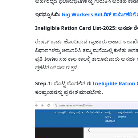
ಅರ್ಹರಿಲ್ಲದ ಫಲಾನುಭವಿಗಳನ್ನು ಗುರುತಿಸಿ ಅಂತಹ ಕಾರ್ಡ
ಇದನ್ನೂ ಓದಿ:
Gig Workers Bill-ಗಿಗ್ ಕಾರ್ಮಿಕರಿಗೆ ಭರ
Ineligible Ration Card List-2025: ಅನರ್ಹ ರೇಶ
ರೇಷನ್ ಕಾರ್ಡ ಹೊಂದಿರುವ ಗ್ರಾಹಕರು ಆಹಾರ ಇಲಾಖೆಯ
ವಿಧಾನಗಳನ್ನು ಅನುಸರಿಸಿ ತಮ್ಮ ಮನೆಯಲ್ಲಿ ಕುಳಿತು ಅನರ್
ಪ್ರತಿ ತಿಂಗಳು ಸಹ ಕಾಲ ಕಾಲಕ್ಕೆ ತಾಲೂಕುವಾರು ಅನರ್ಹ 
ಪ್ರಕಟಗೊಳಿಸಲಾಗುತ್ತದೆ.
Step-1:
ಮೊಟ್ಟ ಮೊದಲಿಗೆ ಈ
Ineligible Ration 
ತಂತ್ರಾಂಶವನ್ನು ಪ್ರವೇಶ ಮಾಡಬೇಕು.