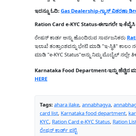
ಇದನ್ನೂ ಓದಿ:
Gas Dealership-ಗ್ಯಾಸ್ ವಿತರಣಾ ಡೀಲ
Ration Card e-KYC Status-ಈಗಾಗಲೇ ಇ-ಕೆವೈಸಿ 
ರೇಷನ್ ಕಾರ್ಡ ಅನ್ನು ಹೊಂದಿರುವ ಸಾರ್ವಜನಿಕರು
Rat
ಇಲಾಖೆ ತಂತ್ರಾಂಶವನ್ನು ಭೇಟಿ ಮಾಡಿ "ಇ-ಸ್ಥಿತಿ" ಕಾಲಂ ನಲ
ಮಾಡಿ "e-KYC Status"ಅನ್ನು ನಿಮ್ಮ ಮೊಬೈಲ್ ನಲ್ಲೇ 
Karnataka Food Department-ಇನ್ನು ಹೆಚ್ಚಿನ 
HERE
Tags:
ahara ilake
,
annabhagya
,
annabhag
card list
,
Karnataka food department
,
ka
KYC
,
Ration Card e-KYC Status
,
Ration Lis
ರೇಷನ್ ಕಾರ್ಡ್ ಪಟ್ಟಿ