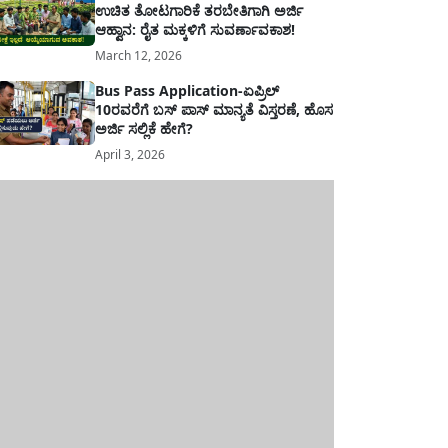
ಉಚಿತ ತೋಟಗಾರಿಕೆ ತರಬೇತಿಗಾಗಿ ಅರ್ಜಿ
ಆಹ್ವಾನ: ರೈತ ಮಕ್ಕಳಿಗೆ ಸುವರ್ಣಾವಕಾಶ!
March 12, 2026
Bus Pass Application-ಏಪ್ರಿಲ್
10ರವರೆಗೆ ಬಸ್ ಪಾಸ್ ಮಾನ್ಯತೆ ವಿಸ್ತರಣೆ, ಹೊಸ
ಅರ್ಜಿ ಸಲ್ಲಿಕೆ ಹೇಗೆ?
April 3, 2026