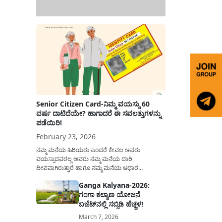
Senior Citizen Card-ನಿಮ್ಮ ವಯಸ್ಸು 60
ವರ್ಷ ದಾಟಿದೆಯೇ? ಹಾಗಾದರೆ ಈ ಸವಲತ್ತುಗಳನ್ನು
ಪಡೆಯಿರಿ!
February 23, 2026
ನಮ್ಮ ಮನೆಯ ಹಿರಿಯರು ಎಂದರೆ ಕೇವಲ ಅವರು
ವಯಸ್ಸಾದವರಲ್ಲ ಅವರು ನಮ್ಮ ಮನೆಯ ದಾರಿ
ದೀಪವಾಗಿರುತ್ತಾರೆ ಹಾಗೂ ನಮ್ಮ ಮನೆಯ ಆಧಾರ
ಸ್ತಂಭಗಳಾಗಿರುತ್ತಾರೆ. ಇವರು ದಿನವಿಡೀ ತಮ್ಮ ಕುಟುಂಬಕ್ಕಾಗಿ
Ganga Kalyana-2026:
ಸಮಾಜಕ್ಕಾಗಿ ದುಡಿತಿರುತ್ತಾರೆ ಹಾಗೆಯೇ ಅವರು ತಮ್ಮ 60
ಗಂಗಾ ಕಲ್ಯಾಣ ಯೋಜನೆ
ವರ್ಷಗಳ ನಂತರದ ಜೀವನವನ್ನು ನೆಮ್ಮದಿಯಿಂದ
ಕಳೆಯಬೇಕೆಂಬುದು ಪ್ರತಿಯೊಬ್ಬರ ಕನಸಾಗಿರುತ್ತದೆ ಆದ್ದರಿಂದ
ಬಜೆಟ್‌ನಲ್ಲಿ ಸಬ್ಸಿಡಿ ಹೆಚ್ಚಳ!
ಸರ್ಕಾರವು ಹಿರಿಯ ನಾಗರಿಕರ ಗುರುತಿನ ಚೀಟಿ...
March 7, 2026