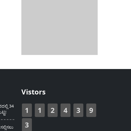
Vistors
ಲ್ಲಿ 34
1
1
2
4
3
9
ಟ್ಟ!
3
ಸಲ್ಲಿಸಲು