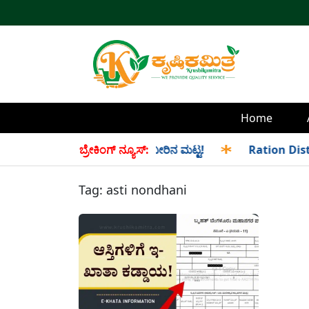
Home
ಹ! ಇಲ್ಲಿದೆ ಡ್ಯಾಂವಾರು ಇಂದಿನ ನೀರಿನ ಮಟ್ಟ!
ಬ್ರೇಕಿಂಗ್ ನ್ಯೂಸ್:
✱
Ration Distribut
Tag:
asti nondhani