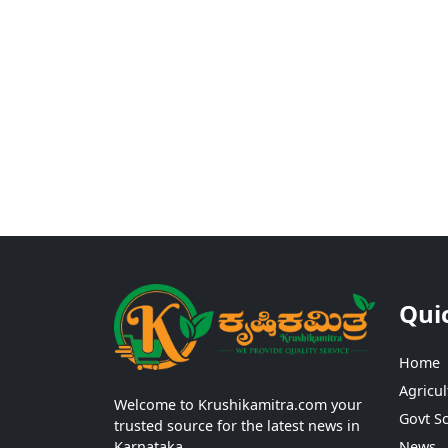
Qui
Home
Agricul
Welcome to Krushikamitra.com your
Govt S
trusted source for the latest news in
Karnataka.
News