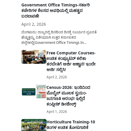
Government Office Timings-ಸರ್ಕಾರಿ
ಕಚೇರಿಗಳ ಕೆಲಸದ ಅವಧಿಯಲ್ಲಿ ಮಹತ್ವದ
ಬದಲಾವಣೆ!
April 2, 2026
ಬೆಂಗಳೂರು: ರಾಜ್ಯದಲ್ಲಿ ದಿನದಿಂದ ದಿನಕ್ಕೆ ಸೂರ್ಯನ ಪ್ರಖರತೆ
ಹೆಚ್ಚುತ್ತಿದ್ದು, ವಿಶೇಷವಾಗಿ ಉತ್ತರ ಕರ್ನಾಟಕದ
ಜಿಲ್ಲೆಗಳಲ್ಲಿ(Government Office Timings In
Karnataka) ಬಿಸಿಲಿನ ತಾಪಮಾನ ಏರಿಕೆಯಾಗುತ್ತಿದೆ. ಈ
Free Computer Courses-
ಹಿನ್ನೆಲೆಯಲ್ಲಿ ಸರ್ಕಾರಿ ನೌಕರರ ಹಿತದೃಷ್ಟಿಯಿಂದ ಹಾಗೂ
ಉಚಿತ ಕಂಪ್ಯೂಟರ್ ಕಲಿಕಾ
ಸಾರ್ವಜನಿಕರ ಅನುಕೂಲಕ್ಕಾಗಿ ಕರ್ನಾಟಕ ಸರ್ಕಾರವು
ಮಹತ್ವದ ನಿರ್ಧಾರವೊಂದನ್ನು ಕೈಗೊಂಡಿದೆ. ಕಿತ್ತೂರು ಕರ್ನಾಟಕ
ತರಬೇತಿಗೆ ಅರ್ಜಿ ಆಹ್ವಾನ! ಇಂದೇ
ಮತ್ತು ಕಲ್ಯಾಣ ಕರ್ನಾಟಕದ ಒಟ್ಟು 9 ಜಿಲ್ಲೆಗಳಲ್ಲಿ ಏಪ್ರಿಲ್...
ಅರ್ಜಿ ಸಲ್ಲಿಸಿ!
April 2, 2026
Census-2026: ಇಂದಿನಿಂದ
ಮೊಬೈಲ್ ಮೂಲಕ ಸ್ವಯಂ-
ಜನಗಣತಿ ಆರಂಭ! ಇಲ್ಲಿದೆ
ಕಂಪ್ಲೀಟ್ ಡೀಟೇಲ್ಸ್!
April 1, 2026
Horticulture Training-10
ತಿಂಗಳ ಉಚಿತ ತೋಟಗಾರಿಕೆ