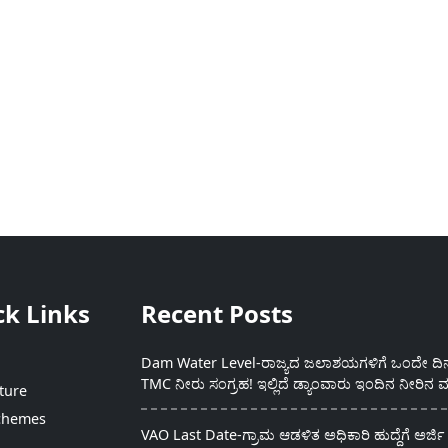
ck Links
Recent Posts
Dam Water Level-ರಾಜ್ಯದ ಜಲಾಶಯಗಳಿಗೆ ಒಂದೇ ದಿನದ
TMC ನೀರು ಸಂಗ್ರಹ! ಇಲ್ಲಿದೆ ಡ್ಯಾಂವಾರು ಇಂದಿನ ನೀರಿನ ಮ
ture
chemes
VAO Last Date-ಗ್ರಾಮ ಆಡಳಿತ ಅಧಿಕಾರಿ ಹುದ್ದೆಗೆ ಅರ್ಜಿ 