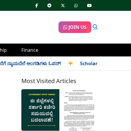
JOIN US
hip
Finance
ೆಗೆ ನ್ಯಾಯಬೆಲೆ ಅಂಗಡಿಗಳು ಓಪನ್!
✱
Scholarship Application-ಕಾರ್
Most Visited Articles