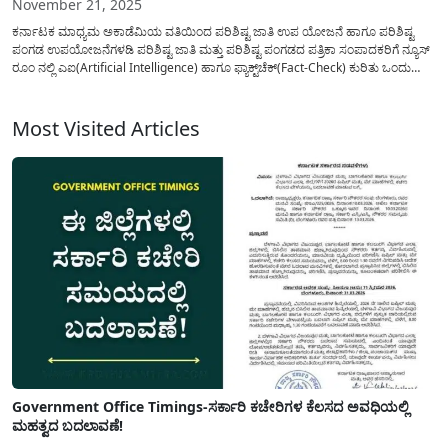
November 21, 2025
ಕರ್ನಾಟಕ ಮಾಧ್ಯಮ ಅಕಾಡೆಮಿಯ ವತಿಯಿಂದ ಪರಿಶಿಷ್ಟ ಜಾತಿ ಉಪ ಯೋಜನೆ ಹಾಗೂ ಪರಿಶಿಷ್ಟ
ಪಂಗಡ ಉಪಯೋಜನೆಗಳಡಿ ಪರಿಶಿಷ್ಟ ಜಾತಿ ಮತ್ತು ಪರಿಶಿಷ್ಟ ಪಂಗಡದ ಪತ್ರಿಕಾ ಸಂಪಾದಕರಿಗೆ ನ್ಯೂಸ್‌
ರೂಂ ನಲ್ಲಿ ಎಐ(Artificial Intelligence) ಹಾಗೂ ಫ್ಯಾಕ್ಟ್‌ಚೆಕ್‌(Fact-Check) ಕುರಿತು ಒಂದು
ದಿನದ ತರಬೇತಿಯನ್ನು ಪಡೆಯಲು ಅರ್ಜಿಯನ್ನು ಆಹ್ವಾನಿಸಲಾಗಿದೆ. ಈ ತರಬೇತಿಯನ್ನು ನವೆಂಬರ್‌ 29
ರಂದು ಆಯೋಜಿಸಲಾಗಿದ್ದು, ಪ.ಜಾತಿಯ...
Most Visited Articles
Government Office Timings-ಸರ್ಕಾರಿ ಕಚೇರಿಗಳ ಕೆಲಸದ ಅವಧಿಯಲ್ಲಿ
ಮಹತ್ವದ ಬದಲಾವಣೆ!