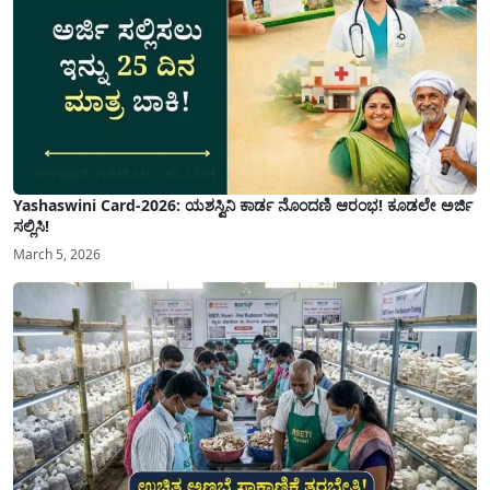
Yashaswini Card-2026: ಯಶಸ್ವಿನಿ ಕಾರ್ಡ ನೊಂದಣಿ ಆರಂಭ! ಕೂಡಲೇ ಅರ್ಜಿ
ಸಲ್ಲಿಸಿ!
March 5, 2026