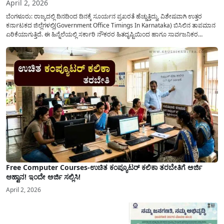
April 2, 2026
ಬೆಂಗಳೂರು: ರಾಜ್ಯದಲ್ಲಿ ದಿನದಿಂದ ದಿನಕ್ಕೆ ಸೂರ್ಯನ ಪ್ರಖರತೆ ಹೆಚ್ಚುತ್ತಿದ್ದು, ವಿಶೇಷವಾಗಿ ಉತ್ತರ
ಕರ್ನಾಟಕದ ಜಿಲ್ಲೆಗಳಲ್ಲಿ(Government Office Timings In Karnataka) ಬಿಸಿಲಿನ ತಾಪಮಾನ
ಏರಿಕೆಯಾಗುತ್ತಿದೆ. ಈ ಹಿನ್ನೆಲೆಯಲ್ಲಿ ಸರ್ಕಾರಿ ನೌಕರರ ಹಿತದೃಷ್ಟಿಯಿಂದ ಹಾಗೂ ಸಾರ್ವಜನಿಕರ
ಅನುಕೂಲಕ್ಕಾಗಿ ಕರ್ನಾಟಕ ಸರ್ಕಾರವು ಮಹತ್ವದ ನಿರ್ಧಾರವೊಂದನ್ನು ಕೈಗೊಂಡಿದೆ. ಕಿತ್ತೂರು ಕರ್ನಾಟಕ
ಮತ್ತು ಕಲ್ಯಾಣ ಕರ್ನಾಟಕದ ಒಟ್ಟು 9 ಜಿಲ್ಲೆಗಳಲ್ಲಿ ಏಪ್ರಿಲ್...
Free Computer Courses-ಉಚಿತ ಕಂಪ್ಯೂಟರ್ ಕಲಿಕಾ ತರಬೇತಿಗೆ ಅರ್ಜಿ
ಆಹ್ವಾನ! ಇಂದೇ ಅರ್ಜಿ ಸಲ್ಲಿಸಿ!
April 2, 2026