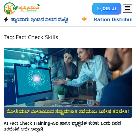
JOIN US
ಡ್ಯಾಂವಾರು ಇಂದಿನ ನೀರಿನ ಮಟ್ಟ!
✱
Ration Distribution-ಪಡಿತರ
Tag:
Fact Check Skills
AI Fact Check Training-ಎಐ ಹಾಗೂ ಫ್ಯಾಕ್ಟ್‌ಚೆಕ್‌ ಕುರಿತು ಒಂದು ದಿನದ
ತರಬೇತಿಗೆ ಅರ್ಜಿ ಆಹ್ವಾನ!