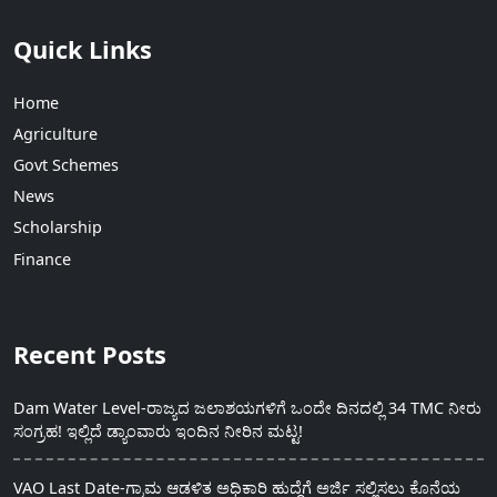
Quick Links
Home
Agriculture
Govt Schemes
News
Scholarship
Finance
Recent Posts
Dam Water Level-ರಾಜ್ಯದ ಜಲಾಶಯಗಳಿಗೆ ಒಂದೇ ದಿನದಲ್ಲಿ 34 TMC ನೀರು
ಸಂಗ್ರಹ! ಇಲ್ಲಿದೆ ಡ್ಯಾಂವಾರು ಇಂದಿನ ನೀರಿನ ಮಟ್ಟ!
VAO Last Date-ಗ್ರಾಮ ಆಡಳಿತ ಅಧಿಕಾರಿ ಹುದ್ದೆಗೆ ಅರ್ಜಿ ಸಲ್ಲಿಸಲು ಕೊನೆಯ