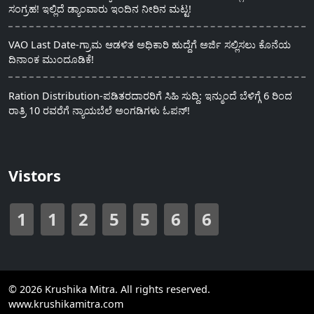
ಸಂಗ್ರಹ! ಇಲ್ಲಿದೆ ಡ್ಯಾಂವಾರು ಇಂದಿನ ನೀರಿನ ಮಟ್ಟ!
VAO Last Date-ಗ್ರಾಮ ಆಡಳಿತ ಅಧಿಕಾರಿ ಹುದ್ದೆಗೆ ಅರ್ಜಿ ಸಲ್ಲಿಸಲು ಕೊನೆಯ
ದಿನಾಂಕ ಮುಂದೂಡಿಕೆ!
Ration Distribution-ಪಡಿತರದಾರರಿಗೆ ಸಿಹಿ ಸುದ್ದಿ: ಇನ್ಮುಂದೆ ಬೆಳಿಗ್ಗೆ 6 ರಿಂದ
ರಾತ್ರಿ 10 ರವರೆಗೆ ನ್ಯಾಯಬೆಲೆ ಅಂಗಡಿಗಳು ಓಪನ್!
Vistors
1
1
2
5
5
6
6
© 2026 Krushika Mitra. All rights reserved.
www.krushikamitra.com