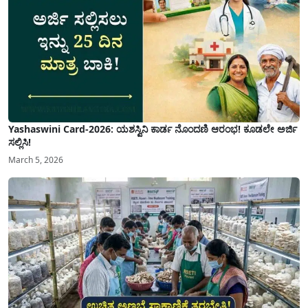
Yashaswini Card-2026: ಯಶಸ್ವಿನಿ ಕಾರ್ಡ ನೊಂದಣಿ ಆರಂಭ! ಕೂಡಲೇ ಅರ್ಜಿ
ಸಲ್ಲಿಸಿ!
March 5, 2026