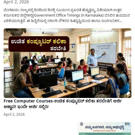
April 2, 2026
ಬೆಂಗಳೂರು: ರಾಜ್ಯದಲ್ಲಿ ದಿನದಿಂದ ದಿನಕ್ಕೆ ಸೂರ್ಯನ ಪ್ರಖರತೆ ಹೆಚ್ಚುತ್ತಿದ್ದು, ವಿಶೇಷವಾಗಿ ಉತ್ತರ
ಕರ್ನಾಟಕದ ಜಿಲ್ಲೆಗಳಲ್ಲಿ(Government Office Timings In Karnataka) ಬಿಸಿಲಿನ ತಾಪಮಾನ
ಏರಿಕೆಯಾಗುತ್ತಿದೆ. ಈ ಹಿನ್ನೆಲೆಯಲ್ಲಿ ಸರ್ಕಾರಿ ನೌಕರರ ಹಿತದೃಷ್ಟಿಯಿಂದ ಹಾಗೂ ಸಾರ್ವಜನಿಕರ
ಅನುಕೂಲಕ್ಕಾಗಿ ಕರ್ನಾಟಕ ಸರ್ಕಾರವು ಮಹತ್ವದ ನಿರ್ಧಾರವೊಂದನ್ನು ಕೈಗೊಂಡಿದೆ. ಕಿತ್ತೂರು ಕರ್ನಾಟಕ
ಮತ್ತು ಕಲ್ಯಾಣ ಕರ್ನಾಟಕದ ಒಟ್ಟು 9 ಜಿಲ್ಲೆಗಳಲ್ಲಿ ಏಪ್ರಿಲ್...
Free Computer Courses-ಉಚಿತ ಕಂಪ್ಯೂಟರ್ ಕಲಿಕಾ ತರಬೇತಿಗೆ ಅರ್ಜಿ
ಆಹ್ವಾನ! ಇಂದೇ ಅರ್ಜಿ ಸಲ್ಲಿಸಿ!
April 2, 2026