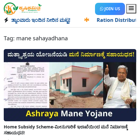
JOIN US
ಡ್ಯಾಂವಾರು ಇಂದಿನ ನೀರಿನ ಮಟ್ಟ!
✱
Ration Distribution-ಪಡಿತರ
Tag:
mane sahayadhana
Home Subsidy Scheme-ಮೀನುಗಾರಿಕೆ ಇಲಾಖೆಯಿಂದ ಮನೆ ನಿರ್ಮಾಣಕ್ಕೆ
ಸಹಾಯಧನ!