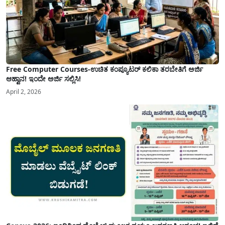
Free Computer Courses-ಉಚಿತ ಕಂಪ್ಯೂಟರ್ ಕಲಿಕಾ ತರಬೇತಿಗೆ ಅರ್ಜಿ
ಆಹ್ವಾನ! ಇಂದೇ ಅರ್ಜಿ ಸಲ್ಲಿಸಿ!
April 2, 2026