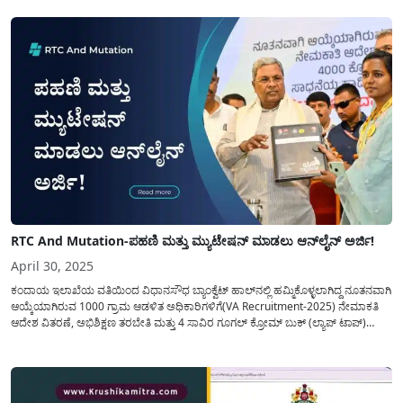
ಸಿಹಿ ಸುದ್ದಿಯನ್ನು ನೀಡಿದ್ದು recordroom.karnataka.gov.in ತಂತ್ರಾಂಶವನ್ನು...
RTC And Mutation-ಪಹಣಿ ಮತ್ತು ಮ್ಯುಟೇಷನ್ ಮಾಡಲು ಆನ್‍ಲೈನ್ ಅರ್ಜಿ!
April 30, 2025
ಕಂದಾಯ ಇಲಾಖೆಯ ವತಿಯಿಂದ ವಿಧಾನಸೌಧ ಬ್ಯಾಂಕ್ವೆಟ್ ಹಾಲ್‍ನಲ್ಲಿ ಹಮ್ಮಿಕೊಳ್ಳಲಾಗಿದ್ದ ನೂತನವಾಗಿ
ಆಯ್ಕೆಯಾಗಿರುವ 1000 ಗ್ರಾಮ ಆಡಳಿತ ಅಧಿಕಾರಿಗಳಿಗೆ(VA Recruitment-2025) ನೇಮಾಕತಿ
ಆದೇಶ ವಿತರಣೆ, ಅಭಿಶಿಕ್ಷಣ ತರಬೇತಿ ಮತ್ತು 4 ಸಾವಿರ ಗೂಗಲ್ ಕ್ರೋಮ್ ಬುಕ್ (ಲ್ಯಾಪ್ ಟಾಪ್)
ವಿತರಣೆ ಹಾಗೂ ಸಾಧನೆಯ ಹಾದಿಯಲ್ಲಿ ಪುಸ್ತಕ ಬಿಡುಗಡೆ ಸಮಾರಂಭದ ಉದ್ಘಾಟನೆ ನೆರವೇರಿಸಿ
ಮಾತನಾಡಿದ ಮುಖ್ಯಮಂತ್ರಿಗಳು, ಗ್ರಾಮ ಆಡಳಿತ...