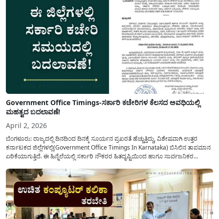
Government Office Timings-ಸರ್ಕಾರಿ ಕಚೇರಿಗಳ ಕೆಲಸದ ಅವಧಿಯಲ್ಲಿ
ಮಹತ್ವದ ಬದಲಾವಣೆ!
April 2, 2026
ಬೆಂಗಳೂರು: ರಾಜ್ಯದಲ್ಲಿ ದಿನದಿಂದ ದಿನಕ್ಕೆ ಸೂರ್ಯನ ಪ್ರಖರತೆ ಹೆಚ್ಚುತ್ತಿದ್ದು, ವಿಶೇಷವಾಗಿ ಉತ್ತರ
ಕರ್ನಾಟಕದ ಜಿಲ್ಲೆಗಳಲ್ಲಿ(Government Office Timings In Karnataka) ಬಿಸಿಲಿನ ತಾಪಮಾನ
ಏರಿಕೆಯಾಗುತ್ತಿದೆ. ಈ ಹಿನ್ನೆಲೆಯಲ್ಲಿ ಸರ್ಕಾರಿ ನೌಕರರ ಹಿತದೃಷ್ಟಿಯಿಂದ ಹಾಗೂ ಸಾರ್ವಜನಿಕರ
ಅನುಕೂಲಕ್ಕಾಗಿ ಕರ್ನಾಟಕ ಸರ್ಕಾರವು ಮಹತ್ವದ ನಿರ್ಧಾರವೊಂದನ್ನು ಕೈಗೊಂಡಿದೆ. ಕಿತ್ತೂರು ಕರ್ನಾಟಕ
ಮತ್ತು ಕಲ್ಯಾಣ ಕರ್ನಾಟಕದ ಒಟ್ಟು 9 ಜಿಲ್ಲೆಗಳಲ್ಲಿ ಏಪ್ರಿಲ್...