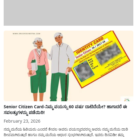
Senior Citizen Card-ನಿಮ್ಮ ವಯಸ್ಸು 60 ವರ್ಷ ದಾಟಿದೆಯೇ? ಹಾಗಾದರೆ ಈ
ಸವಲತ್ತುಗಳನ್ನು ಪಡೆಯಿರಿ!
February 23, 2026
ನಮ್ಮ ಮನೆಯ ಹಿರಿಯರು ಎಂದರೆ ಕೇವಲ ಅವರು ವಯಸ್ಸಾದವರಲ್ಲ ಅವರು ನಮ್ಮ ಮನೆಯ ದಾರಿ
ದೀಪವಾಗಿರುತ್ತಾರೆ ಹಾಗೂ ನಮ್ಮ ಮನೆಯ ಆಧಾರ ಸ್ತಂಭಗಳಾಗಿರುತ್ತಾರೆ. ಇವರು ದಿನವಿಡೀ ತಮ್ಮ