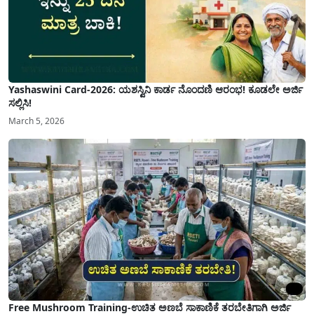
Yashaswini Card-2026: ಯಶಸ್ವಿನಿ ಕಾರ್ಡ ನೊಂದಣಿ ಆರಂಭ! ಕೂಡಲೇ ಅರ್ಜಿ
ಸಲ್ಲಿಸಿ!
March 5, 2026
Free Mushroom Training-ಉಚಿತ ಅಣಬೆ ಸಾಕಾಣಿಕೆ ತರಬೇತಿಗಾಗಿ ಅರ್ಜಿ