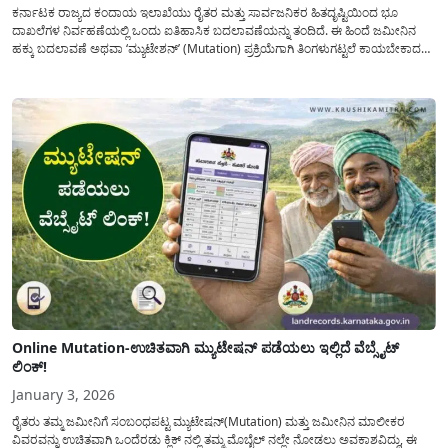
ಕರ್ನಾಟಕ ರಾಜ್ಯದ ಕಂದಾಯ ಇಲಾಖೆಯು ರೈತರ ಮತ್ತು ಸಾರ್ವಜನಿಕರ ಹಿತದೃಷ್ಟಿಯಿಂದ ಭೂ
ದಾಖಲೆಗಳ ನಿರ್ವಹಣೆಯಲ್ಲಿ ಒಂದು ಐತಿಹಾಸಿಕ ಬದಲಾವಣೆಯನ್ನು ತಂದಿದೆ. ಈ ಹಿಂದೆ ಜಮೀನಿನ
ಹಕ್ಕು ಬದಲಾವಣೆ ಅಥವಾ ‘ಮ್ಯುಟೇಶನ್’ (Mutation) ಪ್ರಕ್ರಿಯೆಗಾಗಿ ತಿಂಗಳುಗಟ್ಟಲೆ ಕಾಯಬೇಕಾದ
ಪರಿಸ್ಥಿತಿ ಇತ್ತು. ಆದರೆ ಈಗ ತಂತ್ರಜ್ಞಾನದ ಬಳಕೆಯಿಂದ ಈ ಇಡೀ ವ್ಯವಸ್ಥೆಯನ್ನು ‘ಸ್ವಯಂಚಾಲಿತ’ (Auto
Approval) ಗೊಳಿಸಲಾಗಿದ್ದು, ಭ್ರಷ್ಟಾಚಾರಕ್ಕೆ...
Online Mutation-ಉಚಿತವಾಗಿ ಮ್ಯುಟೇಷನ್ ಪಡೆಯಲು ಇಲ್ಲಿದೆ ವೆಬ್ಸೈಟ್
ಲಿಂಕ್!
January 3, 2026
ರೈತರು ತಮ್ಮ ಜಮೀನಿಗೆ ಸಂಬಂಧಪಟ್ಟ ಮ್ಯುಟೇಷನ್(Mutation) ಮತ್ತು ಜಮೀನಿನ ಮಾಲೀಕರ
ವಿವರವನ್ನು ಉಚಿತವಾಗಿ ಒಂದೆರಡು ಕ್ಲಿಕ್ ನಲ್ಲಿ ತಮ್ಮ ಮೊಬೈಲ್ ನಲ್ಲೇ ನೋಡಲು ಅವಕಾಶವಿದ್ದು, ಈ