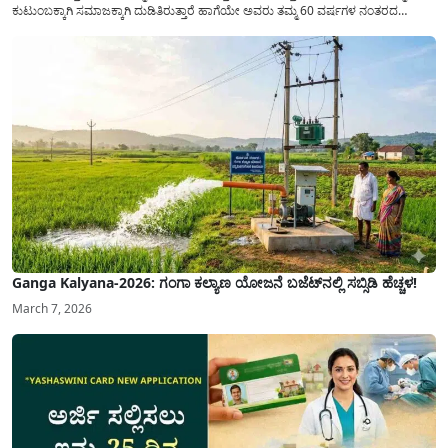
ಕುಟುಂಬಕ್ಕಾಗಿ ಸಮಾಜಕ್ಕಾಗಿ ದುಡಿತಿರುತ್ತಾರೆ ಹಾಗೆಯೇ ಅವರು ತಮ್ಮ 60 ವರ್ಷಗಳ ನಂತರದ
ಜೀವನವನ್ನು ನೆಮ್ಮದಿಯಿಂದ ಕಳೆಯಬೇಕೆಂಬುದು ಪ್ರತಿಯೊಬ್ಬರ ಕನಸಾಗಿರುತ್ತದೆ ಆದ್ದರಿಂದ ಸರ್ಕಾರವು
ಹಿರಿಯ ನಾಗರಿಕರ ಗುರುತಿನ ಚೀಟಿ...
Ganga Kalyana-2026: ಗಂಗಾ ಕಲ್ಯಾಣ ಯೋಜನೆ ಬಜೆಟ್‌ನಲ್ಲಿ ಸಬ್ಸಿಡಿ ಹೆಚ್ಚಳ!
March 7, 2026