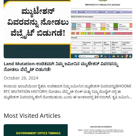
Land Mutation-ಉಚಿತವಾಗಿ ನಿಮ್ಮ ಜಮೀನಿನ ಮ್ಯುಟೇಶನ್ ವಿವರವನ್ನು
ನೋಡಲು ವೆಬ್ಸೈಟ್ ಬಿಡುಗಡೆ!
October 26, 2024
ಕಂದಾಯ ಇಲಾಖೆಯಿಂದ ರೈತರು ಉಚಿತವಾಗಿ ನಿಮ್ಮ ಜಮೀನಿನ ಮ್ಯುಟೇಶನ್ ವಿವರವನ್ನು(BHOOMI
RTC MUTATION HISTORY) ನೋಡಲು ವೆಬ್ಸೈಟ್ ಲಿಂಕ್ ಮತ್ತು ನಿಮ್ಮ ಮೊಬೈಲ್ ನಲ್ಲಿ ಈ
ಮ್ಯುಟೇಶನ್ ವಿವರವನ್ನು ಹೇಗೆ ನೋಡಬಹುದು ಎಂದು ಈ ಅಂಕಣದಲ್ಲಿ ತಿಳಿಸಲಾಗಿದೆ. ಕೃಷಿ ಜಮೀನಿಗೆ
ಸಂಭಂದಪಟ್ಟ ಅಗತ್ಯ ದಾಖಲೆಗಳಲ್ಲಿ ಒಂದಾದ ಪಹಣಿಗೆ ಸಂಭದಪಟ್ಟ ಮ್ಯುಟೇಶನ್ ವಿವರವನ್ನು(Land
Mutation Website) ರೈತರು...
Most Visited Articles