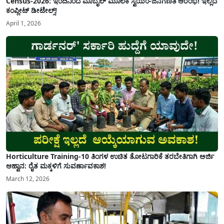
Census-2026: ಇಂದಿನಿಂದ ಮೊಬೈಲ್ ಮೂಲಕ ಸ್ವಯಂ-ಜನಗಣತಿ ಆರಂಭ! ಇಲ್ಲಿದೆ
ಕಂಪ್ಲೀಟ್ ಡೀಟೇಲ್ಸ್!
April 1, 2026
Horticulture Training-10 ತಿಂಗಳ ಉಚಿತ ತೋಟಗಾರಿಕೆ ತರಬೇತಿಗಾಗಿ ಅರ್ಜಿ
ಆಹ್ವಾನ: ರೈತ ಮಕ್ಕಳಿಗೆ ಸುವರ್ಣಾವಕಾಶ!
March 12, 2026