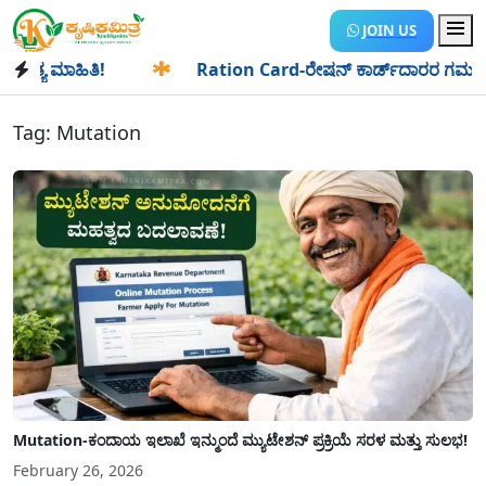
JOIN US
 ಮಾಹಿತಿ!
✱
Ration Card-ರೇಷನ್ ಕಾರ್ಡ್‍ದಾರರ ಗಮನಕ್ಕೆ: ಆಗಸ್
Tag:
Mutation
Mutation-ಕಂದಾಯ ಇಲಾಖೆ ಇನ್ಮುಂದೆ ಮ್ಯುಟೇಶನ್ ಪ್ರಕ್ರಿಯೆ ಸರಳ ಮತ್ತು ಸುಲಭ!
February 26, 2026