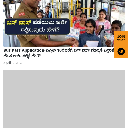
Bus Pass Application-ಏಪ್ರಿಲ್ 10ರವರೆಗೆ ಬಸ್ ಪಾಸ್ ಮಾನ್ಯತೆ ವಿಸ್ತರಣೆ,
ಹೊಸ ಅರ್ಜಿ ಸಲ್ಲಿಕೆ ಹೇಗೆ?
April 3, 2026