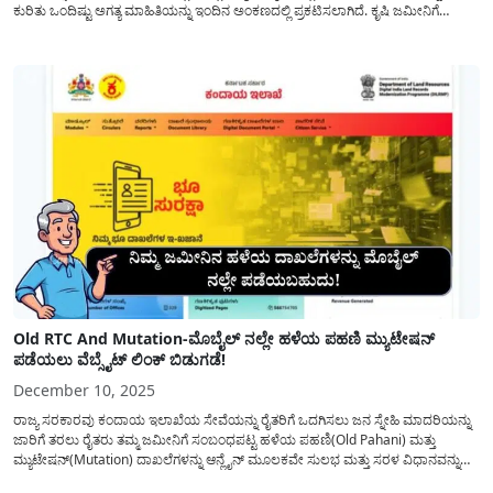
ಕುರಿತು ಒಂದಿಷ್ಟು ಅಗತ್ಯ ಮಾಹಿತಿಯನ್ನು ಇಂದಿನ ಅಂಕಣದಲ್ಲಿ ಪ್ರಕಟಿಸಲಾಗಿದೆ. ಕೃಷಿ ಜಮೀನಿಗೆ
ಸಂಬಂಧಪಟ್ಟ ಪ್ರಮುಖ ದಾಖಲೆಗಳಲ್ಲಿ ಮ್ಯುಟೇಷನ್ ವಿವರ/ದಾಖಲೆಯು(Land Records) ಅತೀ
ಮುಖ್ಯವಾಗಿದ್ದು ಬ್ಯಾಂಕ್ ನಲ್ಲಿ ಸಾಲವನ್ನು ಪಡೆಯಲು...
Old RTC And Mutation-ಮೊಬೈಲ್ ನಲ್ಲೇ ಹಳೆಯ ಪಹಣಿ ಮ್ಯುಟೇಷನ್
ಪಡೆಯಲು ವೆಬ್ಸೈಟ್ ಲಿಂಕ್ ಬಿಡುಗಡೆ!
December 10, 2025
ರಾಜ್ಯ ಸರಕಾರವು ಕಂದಾಯ ಇಲಾಖೆಯ ಸೇವೆಯನ್ನು ರೈತರಿಗೆ ಒದಗಿಸಲು ಜನ ಸ್ನೇಹಿ ಮಾದರಿಯನ್ನು
ಜಾರಿಗೆ ತರಲು ರೈತರು ತಮ್ಮ ಜಮೀನಿಗೆ ಸಂಬಂಧಪಟ್ಟ ಹಳೆಯ ಪಹಣಿ(Old Pahani) ಮತ್ತು
ಮ್ಯುಟೇಷನ್(Mutation) ದಾಖಲೆಗಳನ್ನು ಆನ್ಲೈನ್ ಮೂಲಕವೇ ಸುಲಭ ಮತ್ತು ಸರಳ ವಿಧಾನವನ್ನು
ಅನುಸರಿಸಿ ತ್ವರಿತವಾಗಿ ಪಡೆದುಕೊಳ್ಳಲು ಕಂದಾಯ ಇಲಾಖೆಯು(Revenue Department) ರೈತರಿಗೆ