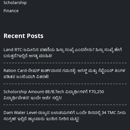
Scholarship
Finance
Recent Posts
Land RTC-ಜಮೀನಿನ ಪಹಣಿಯ ಹಿಸ್ಸಾ ಸಂಖ್ಯೆ ಎಂದರೇನು? ಹಿಸ್ಸಾ ಸಂಖ್ಯೆ ಹೇಗೆ
ಬರುತ್ತದೆ?ಇಲ್ಲಿದೆ ಅಗತ್ಯ ಮಾಹಿತಿ!
Ration Card-ರೇಷನ್ ಕಾರ್ಡ್‍ದಾರರ ಗಮನಕ್ಕೆ: ಆಗಸ್ಟ್ ಮತ್ತು ಸೆಪ್ಟೆಂಬರ್ ತಿಂಗಳ
ಪಡಿತರ ಜಂಟಿಯಾಗಿ ವಿತರಣೆ!
Scholorship Amount-BE/B.Tech ವಿದ್ಯಾರ್ಥಿಗಳಿಗೆ ₹70,250
ವಿದ್ಯಾರ್ಥಿವೇತನ! ಇಂದೇ ಅರ್ಜಿ ಸಲ್ಲಿಸಿ!
Dam Water Level-ರಾಜ್ಯದ ಜಲಾಶಯಗಳಿಗೆ ಒಂದೇ ದಿನದಲ್ಲಿ 34 TMC ನೀರು
ಸಂಗ್ರಹ! ಇಲ್ಲಿದೆ ಡ್ಯಾಂವಾರು ಇಂದಿನ ನೀರಿನ ಮಟ್ಟ!