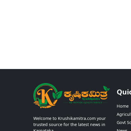
Qui
Home
Agricul
Welcome to Krushikamitra.com your
Govt S
trusted source for the latest news in
Karnataka.
News