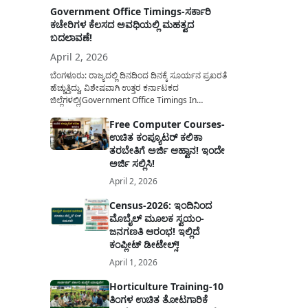
Government Office Timings-ಸರ್ಕಾರಿ
ಕಚೇರಿಗಳ ಕೆಲಸದ ಅವಧಿಯಲ್ಲಿ ಮಹತ್ವದ
ಬದಲಾವಣೆ!
April 2, 2026
ಬೆಂಗಳೂರು: ರಾಜ್ಯದಲ್ಲಿ ದಿನದಿಂದ ದಿನಕ್ಕೆ ಸೂರ್ಯನ ಪ್ರಖರತೆ
ಹೆಚ್ಚುತ್ತಿದ್ದು, ವಿಶೇಷವಾಗಿ ಉತ್ತರ ಕರ್ನಾಟಕದ
ಜಿಲ್ಲೆಗಳಲ್ಲಿ(Government Office Timings In
Karnataka) ಬಿಸಿಲಿನ ತಾಪಮಾನ ಏರಿಕೆಯಾಗುತ್ತಿದೆ. ಈ
Free Computer Courses-
ಹಿನ್ನೆಲೆಯಲ್ಲಿ ಸರ್ಕಾರಿ ನೌಕರರ ಹಿತದೃಷ್ಟಿಯಿಂದ ಹಾಗೂ
ಉಚಿತ ಕಂಪ್ಯೂಟರ್ ಕಲಿಕಾ
ಸಾರ್ವಜನಿಕರ ಅನುಕೂಲಕ್ಕಾಗಿ ಕರ್ನಾಟಕ ಸರ್ಕಾರವು
ಮಹತ್ವದ ನಿರ್ಧಾರವೊಂದನ್ನು ಕೈಗೊಂಡಿದೆ. ಕಿತ್ತೂರು ಕರ್ನಾಟಕ
ತರಬೇತಿಗೆ ಅರ್ಜಿ ಆಹ್ವಾನ! ಇಂದೇ
ಮತ್ತು ಕಲ್ಯಾಣ ಕರ್ನಾಟಕದ ಒಟ್ಟು 9 ಜಿಲ್ಲೆಗಳಲ್ಲಿ ಏಪ್ರಿಲ್...
ಅರ್ಜಿ ಸಲ್ಲಿಸಿ!
April 2, 2026
Census-2026: ಇಂದಿನಿಂದ
ಮೊಬೈಲ್ ಮೂಲಕ ಸ್ವಯಂ-
ಜನಗಣತಿ ಆರಂಭ! ಇಲ್ಲಿದೆ
ಕಂಪ್ಲೀಟ್ ಡೀಟೇಲ್ಸ್!
April 1, 2026
Horticulture Training-10
ತಿಂಗಳ ಉಚಿತ ತೋಟಗಾರಿಕೆ