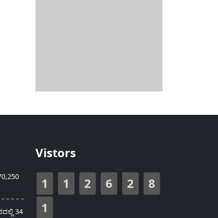
Vistors
70,250
1
1
2
6
2
8
1
ಲ್ಲಿ 34