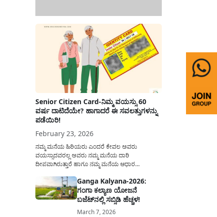
Senior Citizen Card-ನಿಮ್ಮ ವಯಸ್ಸು 60
ವರ್ಷ ದಾಟಿದೆಯೇ? ಹಾಗಾದರೆ ಈ ಸವಲತ್ತುಗಳನ್ನು
ಪಡೆಯಿರಿ!
February 23, 2026
ನಮ್ಮ ಮನೆಯ ಹಿರಿಯರು ಎಂದರೆ ಕೇವಲ ಅವರು
ವಯಸ್ಸಾದವರಲ್ಲ ಅವರು ನಮ್ಮ ಮನೆಯ ದಾರಿ
ದೀಪವಾಗಿರುತ್ತಾರೆ ಹಾಗೂ ನಮ್ಮ ಮನೆಯ ಆಧಾರ
ಸ್ತಂಭಗಳಾಗಿರುತ್ತಾರೆ. ಇವರು ದಿನವಿಡೀ ತಮ್ಮ ಕುಟುಂಬಕ್ಕಾಗಿ
Ganga Kalyana-2026:
ಸಮಾಜಕ್ಕಾಗಿ ದುಡಿತಿರುತ್ತಾರೆ ಹಾಗೆಯೇ ಅವರು ತಮ್ಮ 60
ಗಂಗಾ ಕಲ್ಯಾಣ ಯೋಜನೆ
ವರ್ಷಗಳ ನಂತರದ ಜೀವನವನ್ನು ನೆಮ್ಮದಿಯಿಂದ
ಕಳೆಯಬೇಕೆಂಬುದು ಪ್ರತಿಯೊಬ್ಬರ ಕನಸಾಗಿರುತ್ತದೆ ಆದ್ದರಿಂದ
ಬಜೆಟ್‌ನಲ್ಲಿ ಸಬ್ಸಿಡಿ ಹೆಚ್ಚಳ!
ಸರ್ಕಾರವು ಹಿರಿಯ ನಾಗರಿಕರ ಗುರುತಿನ ಚೀಟಿ...
March 7, 2026