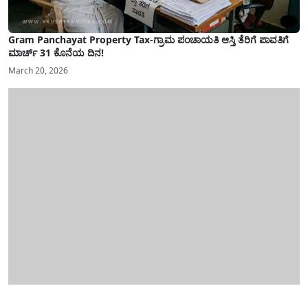
Gram Panchayat Property Tax-ಗ್ರಾಮ ಪಂಚಾಯತಿ ಆಸ್ತಿ ತೆರಿಗೆ ಪಾವತಿಗೆ
ಮಾರ್ಚ್ 31 ಕೊನೆಯ ದಿನ!
March 20, 2026