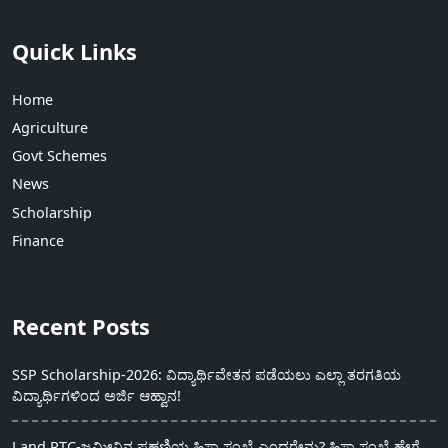
Quick Links
Home
Agriculture
Govt Schemes
News
Scholarship
Finance
Recent Posts
SSP Scholarship-2026: ವಿದ್ಯಾರ್ಥಿವೇತನ ಪಡೆಯಲು ಎಲ್ಲಾ ತರಗತಿಯ
ವಿದ್ಯಾರ್ಥಿಗಳಿಂದ ಅರ್ಜಿ ಆಹ್ವಾನ!
Land RTC-ಜಮೀನಿನ ಪಹಣಿಯ ಹಿಸ್ಸಾ ಸಂಖ್ಯೆ ಎಂದರೇನು? ಹಿಸ್ಸಾ ಸಂಖ್ಯೆ ಹೇಗೆ