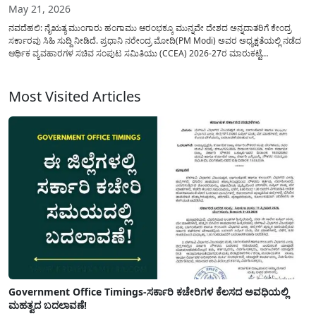
May 21, 2026
ನವದೆಹಲಿ: ನೈಋತ್ಯ ಮುಂಗಾರು ಹಂಗಾಮು ಆರಂಭಕ್ಕೂ ಮುನ್ನವೇ ದೇಶದ ಅನ್ನದಾತರಿಗೆ ಕೇಂದ್ರ
ಸರ್ಕಾರವು ಸಿಹಿ ಸುದ್ದಿ ನೀಡಿದೆ. ಪ್ರಧಾನಿ ನರೇಂದ್ರ ಮೋದಿ(PM Modi) ಅವರ ಅಧ್ಯಕ್ಷತೆಯಲ್ಲಿ ನಡೆದ
ಆರ್ಥಿಕ ವ್ಯವಹಾರಗಳ ಸಚಿವ ಸಂಪುಟ ಸಮಿತಿಯು (CCEA) 2026-27ರ ಮಾರುಕಟ್ಟೆ
ಋತುವಿಗಾಗಿ(MPS Price List 2026) ರಾಗಿ, ಭತ್ತ, ಜೋಳ, ಹತ್ತಿ ಸೇರಿದಂತೆ ಒಟ್ಟು 14 ಪ್ರಮುಖ...
Most Visited Articles
Government Office Timings-ಸರ್ಕಾರಿ ಕಚೇರಿಗಳ ಕೆಲಸದ ಅವಧಿಯಲ್ಲಿ
ಮಹತ್ವದ ಬದಲಾವಣೆ!