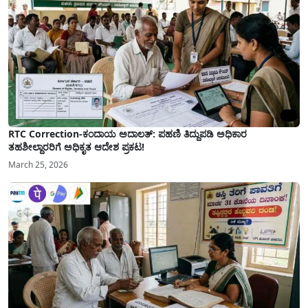
RTC Correction-ಕಂದಾಯ ಅದಾಲತ್: ಪಹಣಿ ತಿದ್ದುಪಡಿ ಅಧಿಕಾರ
ತಹಶೀಲ್ದಾರರಿಗೆ ಅಧಿಕೃತ ಆದೇಶ ಪ್ರಕಟ!
March 25, 2026