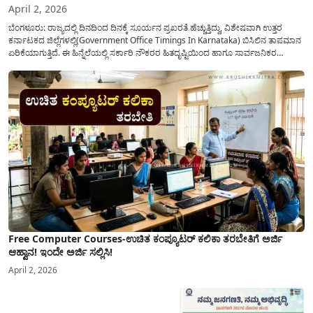
April 2, 2026
ಬೆಂಗಳೂರು: ರಾಜ್ಯದಲ್ಲಿ ದಿನದಿಂದ ದಿನಕ್ಕೆ ಸೂರ್ಯನ ಪ್ರಖರತೆ ಹೆಚ್ಚುತ್ತಿದ್ದು, ವಿಶೇಷವಾಗಿ ಉತ್ತರ
ಕರ್ನಾಟಕದ ಜಿಲ್ಲೆಗಳಲ್ಲಿ(Government Office Timings In Karnataka) ಬಿಸಿಲಿನ ತಾಪಮಾನ
ಏರಿಕೆಯಾಗುತ್ತಿದೆ. ಈ ಹಿನ್ನೆಲೆಯಲ್ಲಿ ಸರ್ಕಾರಿ ನೌಕರರ ಹಿತದೃಷ್ಟಿಯಿಂದ ಹಾಗೂ ಸಾರ್ವಜನಿಕರ
ಅನುಕೂಲಕ್ಕಾಗಿ ಕರ್ನಾಟಕ ಸರ್ಕಾರವು ಮಹತ್ವದ ನಿರ್ಧಾರವೊಂದನ್ನು ಕೈಗೊಂಡಿದೆ. ಕಿತ್ತೂರು ಕರ್ನಾಟಕ
ಮತ್ತು ಕಲ್ಯಾಣ ಕರ್ನಾಟಕದ ಒಟ್ಟು 9 ಜಿಲ್ಲೆಗಳಲ್ಲಿ ಏಪ್ರಿಲ್...
Free Computer Courses-ಉಚಿತ ಕಂಪ್ಯೂಟರ್ ಕಲಿಕಾ ತರಬೇತಿಗೆ ಅರ್ಜಿ
ಆಹ್ವಾನ! ಇಂದೇ ಅರ್ಜಿ ಸಲ್ಲಿಸಿ!
April 2, 2026