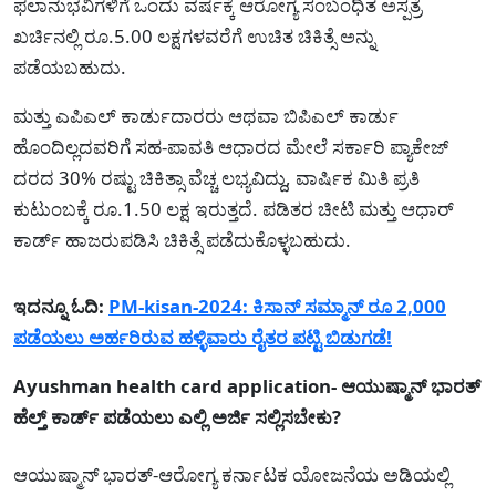
ಫಲಾನುಭವಿಗಳಿಗೆ ಒಂದು ವರ್ಷಕ್ಕೆ ಆರೋಗ್ಯ ಸಂಬಂಧಿತ ಅಸ್ಪತ್ರೆ
ಖರ್ಚಿನಲ್ಲಿ ರೂ.5.00 ಲಕ್ಷಗಳವರೆಗೆ ಉಚಿತ ಚಿಕಿತ್ಸೆ ಅನ್ನು
ಪಡೆಯಬಹುದು.
ಮತ್ತು ಎಪಿಎಲ್ ಕಾರ್ಡುದಾರರು ಆಥವಾ ಬಿಪಿಎಲ್ ಕಾರ್ಡು
ಹೊಂದಿಲ್ಲದವರಿಗೆ ಸಹ-ಪಾವತಿ ಆಧಾರದ ಮೇಲೆ ಸರ್ಕಾರಿ ಪ್ಯಾಕೇಜ್
ದರದ 30% ರಷ್ಟು ಚಿಕಿತ್ಸಾ ವೆಚ್ಚ ಲಭ್ಯವಿದ್ದು, ವಾರ್ಷಿಕ ಮಿತಿ ಪ್ರತಿ
ಕುಟುಂಬಕ್ಕೆ ರೂ.1.50 ಲಕ್ಷ ಇರುತ್ತದೆ. ಪಡಿತರ ಚೀಟಿ ಮತ್ತು ಆಧಾರ್
ಕಾರ್ಡ್ ಹಾಜರುಪಡಿಸಿ ಚಿಕಿತ್ಸೆ ಪಡೆದುಕೊಳ್ಳಬಹುದು.
ಇದನ್ನೂ ಓದಿ:
PM-kisan-2024: ಕಿಸಾನ್ ಸಮ್ಮಾನ್ ರೂ 2,000
ಪಡೆಯಲು ಅರ್ಹರಿರುವ ಹಳ್ಳಿವಾರು ರೈತರ ಪಟ್ಟಿ ಬಿಡುಗಡೆ!
Ayushman health card application- ಆಯುಷ್ಮಾನ್ ಭಾರತ್
ಹೆಲ್ತ್ ಕಾರ್ಡ್ ಪಡೆಯಲು ಎಲ್ಲಿ ಅರ್ಜಿ ಸಲ್ಲಿಸಬೇಕು?
ಆಯುಷ್ಮಾನ್ ಭಾರತ್-ಆರೋಗ್ಯ ಕರ್ನಾಟಕ ಯೋಜನೆಯ ಅಡಿಯಲ್ಲಿ