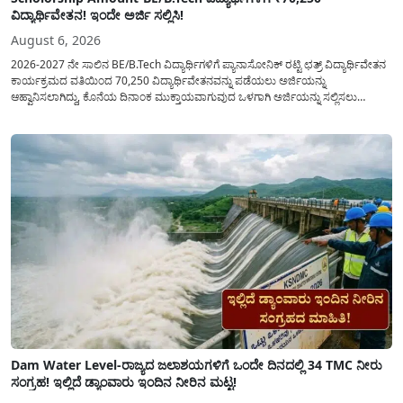
ವಿದ್ಯಾರ್ಥಿವೇತನ! ಇಂದೇ ಅರ್ಜಿ ಸಲ್ಲಿಸಿ!
August 6, 2026
2026-2027 ನೇ ಸಾಲಿನ BE/B.Tech ವಿದ್ಯಾರ್ಥಿಗಳಿಗೆ ಪ್ಯಾನಾಸೋನಿಕ್ ರಟ್ಟಿ ಛತ್ರ್ ವಿದ್ಯಾರ್ಥಿವೇತನ
ಕಾರ್ಯಕ್ರಮದ ವತಿಯಿಂದ 70,250 ವಿದ್ಯಾರ್ಥಿವೇತನವನ್ನು ಪಡೆಯಲು ಅರ್ಜಿಯನ್ನು
ಆಹ್ವಾನಿಸಲಾಗಿದ್ದು, ಕೊನೆಯ ದಿನಾಂಕ ಮುಕ್ತಾಯವಾಗುವುದ ಒಳಗಾಗಿ ಅರ್ಜಿಯನ್ನು ಸಲ್ಲಿಸಲು
ಕೋರಿದೆ. ಆರ್ಥಿಕವಾಗಿ ಹಿಂದುಳಿದ ಹಾಗೂ ಬಡ ಕುಟುಂಬ ವರ್ಗದ ವಿದ್ಯಾರ್ಥಿಗಳು ಅವರ ಮುಂದಿನ
ಶಿಕ್ಷಣವನ್ನು ಮುಂದುವರಿಸಲು ಯಾವುದೇ ಅಡಚಣೆಯಾಗದಂತೆ ನೋಡಿಕೊಳ್ಳಲು ಈ ಯೋಜನೆಯನ್ನು
ಜಾರಿಗೆ...
Dam Water Level-ರಾಜ್ಯದ ಜಲಾಶಯಗಳಿಗೆ ಒಂದೇ ದಿನದಲ್ಲಿ 34 TMC ನೀರು
ಸಂಗ್ರಹ! ಇಲ್ಲಿದೆ ಡ್ಯಾಂವಾರು ಇಂದಿನ ನೀರಿನ ಮಟ್ಟ!