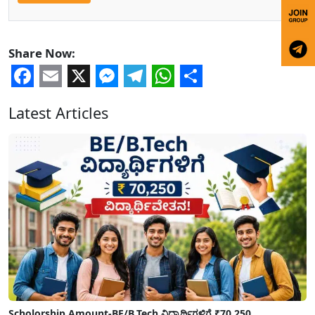
Share Now:
Facebook
Email
X
Messenger
Telegram
WhatsApp
Share
Latest Articles
Scholorship Amount-BE/B.Tech ವಿದ್ಯಾರ್ಥಿಗಳಿಗೆ ₹70,250