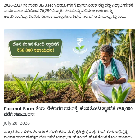
2026-2027 ನೇ ಸಾಲಿನ BE/B.Tech ವಿದ್ಯಾರ್ಥಿಗಳಿಗೆ ಪ್ಯಾನಾಸೋನಿಕ್ ರಟ್ಟಿ ಛತ್ರ್ ವಿದ್ಯಾರ್ಥಿವೇತನ
ಕಾರ್ಯಕ್ರಮದ ವತಿಯಿಂದ 70,250 ವಿದ್ಯಾರ್ಥಿವೇತನವನ್ನು ಪಡೆಯಲು ಅರ್ಜಿಯನ್ನು
ಆಹ್ವಾನಿಸಲಾಗಿದ್ದು, ಕೊನೆಯ ದಿನಾಂಕ ಮುಕ್ತಾಯವಾಗುವುದ ಒಳಗಾಗಿ ಅರ್ಜಿಯನ್ನು ಸಲ್ಲಿಸಲು
ಕೋರಿದೆ. ಆರ್ಥಿಕವಾಗಿ ಹಿಂದುಳಿದ ಹಾಗೂ ಬಡ ಕುಟುಂಬ ವರ್ಗದ ವಿದ್ಯಾರ್ಥಿಗಳು ಅವರ ಮುಂದಿನ
ಶಿಕ್ಷಣವನ್ನು ಮುಂದುವರಿಸಲು ಯಾವುದೇ ಅಡಚಣೆಯಾಗದಂತೆ ನೋಡಿಕೊಳ್ಳಲು ಈ ಯೋಜನೆಯನ್ನು
ಜಾರಿಗೆ...
Coconut Farm-ತೆಂಗು ಬೆಳೆಗಾರರ ಗಮನಕ್ಕೆ: ಹೊಸ ತೋಟ ಸ್ಥಾಪನೆಗೆ ₹56,000
ವರೆಗೆ ಸಹಾಯಧನ!
July 28, 2026
ರಾಜ್ಯದ ತೆಂಗು ಬೆಳೆಗಾರರ ಆರ್ಥಿಕ ಸಬಲೀಕರಣ ಮತ್ತು ಕೃಷಿ ಕ್ಷೇತ್ರದ ಪ್ರಗತಿಗಾಗಿ ತೆಂಗು ಅಭಿವೃದ್ದಿ
ಮಂಡಳಿಯಿಂದ ಮಹತ್ವದ ಯೋಜನೆಯೊಂದನ್ನು ಜಾರಿಗೆ ತಂದಿದೆ. ಹೊಸ ತೆಂಗಿನ ತೋಟ ಸ್ಥಾಪಿಸಲು