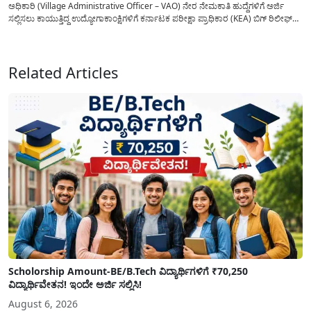
ಅಧಿಕಾರಿ (Village Administrative Officer – VAO) ನೇರ ನೇಮಕಾತಿ ಹುದ್ದೆಗಳಿಗೆ ಅರ್ಜಿ
ಸಲ್ಲಿಸಲು ಕಾಯುತ್ತಿದ್ದ ಉದ್ಯೋಗಾಕಾಂಕ್ಷಿಗಳಿಗೆ ಕರ್ನಾಟಕ ಪರೀಕ್ಷಾ ಪ್ರಾಧಿಕಾರ (KEA) ಬಿಗ್ ರಿಲೀಫ್
ನೀಡಿದೆ. ಅರ್ಜಿ ಸಲ್ಲಿಕೆಯ ಅವಧಿಯನ್ನು ವಿಸ್ತರಿಸಿ ಅಧಿಕೃತ ಪ್ರಕಟಣೆ ಹೊರಡಿಸಿದ್ದು, ಇದುವರೆಗೆ ಅರ್ಜಿ
ಸಲ್ಲಿಸಲು...
Related Articles
Scholorship Amount-BE/B.Tech ವಿದ್ಯಾರ್ಥಿಗಳಿಗೆ ₹70,250
ವಿದ್ಯಾರ್ಥಿವೇತನ! ಇಂದೇ ಅರ್ಜಿ ಸಲ್ಲಿಸಿ!
August 6, 2026