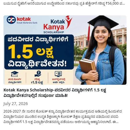
ಬಯಸುವ ರೈತರಿಗೆ ಆಸರೆಯಾಗುವ ಉದ್ದೇಶದಿಂದ ಸರ್ಕಾರವು ಪ್ರತಿ ಹೆಕ್ಟೇರ್‌ಗೆ ಗರಿಷ್ಠ ₹56,000 ವರೆಗೆ
ಧನಸಹಾಯ ಪಡೆಯಲು ಅರ್ಜಿಯನ್ನು ಆಹ್ವಾನಿಸಿದೆ. ತೆಂಗು ಅಭಿವೃದ್ದಿ ಮಂಡಳಿಯ ಯೋಜನೆ
ಅಡಿಯಲ್ಲಿ ನೀಡಲಾಗುವ...
Kotak Kanya Scholarship-ಪದವೀದರ ವಿದ್ಯಾರ್ಥಿಗಳಿಗೆ 1.5 ಲಕ್ಷ
ವಿದ್ಯಾರ್ಥಿವೇತನ!ಇಲ್ಲಿದೆ ಸಂಪೂರ್ಣ ಮಾಹಿತಿ!
July 27, 2026
2026-2027 ನೇ ಸಾಲಿನ ಕೋಟಕ್ ಕನ್ಯಾ ವಿದ್ಯಾರ್ಥಿವೇತನ ಕಾರ್ಯಕ್ರಮದ ಅಡಿಯಲ್ಲಿ ಹಿಂದುಳಿದ
ವಿದ್ಯಾರ್ಥಿನಿಯರ ಮುಂದಿನ ಉನ್ನತ ಶಿಕ್ಷಣಕ್ಕಾಗಿ ಕೋಟಕ್ ಶಿಕ್ಷಣ ಪ್ರತಿಷ್ಠಾನದ ವತಿಯಿಂದ ಪದವಿ
ವಿದ್ಯಾರ್ಥಿಗಳಿಗೆ 1.5 ಲಕ್ಷ ವಿದ್ಯಾರ್ಥಿವೇತನವನ್ನು ಪಡೆಯಲು ಅರ್ಜಿಯನ್ನು ಆಹ್ವಾನಿಸಲಾಗಿದೆ. ಈ
ವಿದ್ಯಾರ್ಥಿವೇತನವು 12 ನೇ ತರಗತಿಯಲ್ಲಿ ಉತ್ತೀರ್ಣರಾಗಿರುವ ಮತ್ತು ಪ್ರತಿಷ್ಠಿತ ವೃತ್ತಿಪರ ಪದವಿ