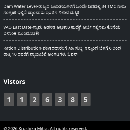
Dam Water Level-ರಾಜ್ಯದ ಜಲಾಶಯಗಳಿಗೆ ಒಂದೇ ದಿನದಲ್ಲಿ 34 TMC ನೀರು
ಸಂಗ್ರಹ! ಇಲ್ಲಿದೆ ಡ್ಯಾಂವಾರು ಇಂದಿನ ನೀರಿನ ಮಟ್ಟ!
VAO Last Date-ಗ್ರಾಮ ಆಡಳಿತ ಅಧಿಕಾರಿ ಹುದ್ದೆಗೆ ಅರ್ಜಿ ಸಲ್ಲಿಸಲು ಕೊನೆಯ
ದಿನಾಂಕ ಮುಂದೂಡಿಕೆ!
Ration Distribution-ಪಡಿತರದಾರರಿಗೆ ಸಿಹಿ ಸುದ್ದಿ: ಇನ್ಮುಂದೆ ಬೆಳಿಗ್ಗೆ 6 ರಿಂದ
ರಾತ್ರಿ 10 ರವರೆಗೆ ನ್ಯಾಯಬೆಲೆ ಅಂಗಡಿಗಳು ಓಪನ್!
Vistors
1
1
2
6
3
8
5
© 2026 Krushika Mitra. All rights reserved.