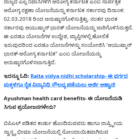
ರಾಜ್ಯದ ಎಲ್ಲ ನಿವಾಸಿಗಳಿಗೆ ಆರೋಗ್ಯ ಕರ್ನಾಟಕ ಎಂಬ ಸಾರ್ವತ್ರಿಕ
ಆರೋಗ್ಯ ರಕ್ಷಣಾ ಯೋಜನೆಯನ್ನು ಕರ್ನಾಟಕ ಸರ್ಕಾರವು ದಿನಾಂಕ:
02.03.2018 ರಿಂದ ಅನುಷ್ಠಾನಗೊಳಿಸುತ್ತಿತ್ತು. ನಂತರ ಭಾರತ
ಸರ್ಕಾರವು ಆಯುಷ್ಮಾನ್ ಭಾರತ್ ಯೋಜನೆಯನ್ನು ಜಾರಿಗೊಳಿಸಿರುತ್ತದೆ.
ಈ ಎರಡೂ ಯೋಜನೆಗಳ ಉದ್ದೇಶ, ವ್ಯಾಪ್ತಿಗಳಲ್ಲಿ ಹೋಲಿಕೆ
ಇರುವುದರಿಂದ ಎರಡೂ ಯೋಜನೆಗಳನ್ನು ಸಂಯೋಜಿಸಿ 'ಆಯುಷ್ಮಾನ್
ಭಾರತ್-ಆರೋಗ್ಯ ಕರ್ನಾಟಕ" ಎಂಬ ಯೋಜನೆಯನ್ನು
ಅನುಷ್ಠಾನಗೊಳಿಸಲಾಗುತ್ತಿದೆ.
ಇದನ್ನೂ ಓದಿ:
Raita vidya nidhi scholarship- ಈ ವರ್ಗದ
ಮಕ್ಕಳಿಗೂ ರೈತ ವಿದ್ಯಾನಿಧಿ ಸೌಲಭ್ಯ ಪಡೆಯಲು ಅರ್ಜಿ ಆಹ್ವಾನ!
Ayushman health card benefits- ಈ ಯೋಜನೆಯಡಿ
ಸಿಗುವ ಪ್ರಯೋಜನಗಳೇನು?
ಬಿಪಿಎಲ್ ಪಡಿತರ ಕಾರ್ಡು ಹೊಂದಿರುವವರು ಹಾಗೂ ರಾಷ್ರ್ಟೀಯ
ಸ್ವಾಸ್ಥ್ಯ ಭೀಮಾ ಯೋಜನೆಯಲ್ಲಿ ನೋಂದಾಯಿತವಾಗಿರುವ