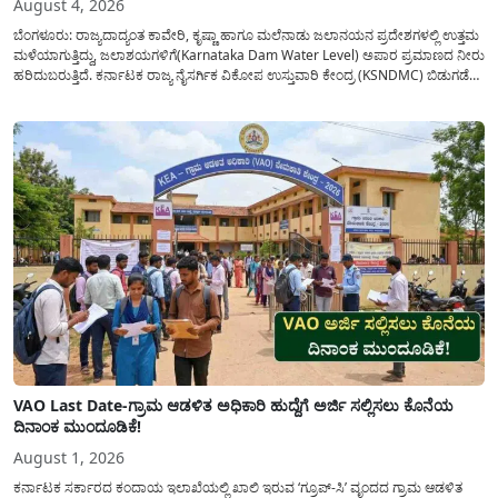
August 4, 2026
ಬೆಂಗಳೂರು: ರಾಜ್ಯದಾದ್ಯಂತ ಕಾವೇರಿ, ಕೃಷ್ಣಾ ಹಾಗೂ ಮಲೆನಾಡು ಜಲಾನಯನ ಪ್ರದೇಶಗಳಲ್ಲಿ ಉತ್ತಮ
ಮಳೆಯಾಗುತ್ತಿದ್ದು, ಜಲಾಶಯಗಳಿಗೆ(Karnataka Dam Water Level) ಅಪಾರ ಪ್ರಮಾಣದ ನೀರು
ಹರಿದುಬರುತ್ತಿದೆ. ಕರ್ನಾಟಕ ರಾಜ್ಯ ನೈಸರ್ಗಿಕ ವಿಕೋಪ ಉಸ್ತುವಾರಿ ಕೇಂದ್ರ (KSNDMC) ಬಿಡುಗಡೆ
ಮಾಡಿರುವ ಆಗಸ್ಟ್ 04, 2026ರ ವರದಿಯಂತೆ, ರಾಜ್ಯದ ಪ್ರಮುಖ 14 ಜಲಾಶಯಗಳಿಗೆ ಒಂದೇ
ದಿನದಲ್ಲಿ ಬರೋಬ್ಬರಿ 34.8 TMC...
VAO Last Date-ಗ್ರಾಮ ಆಡಳಿತ ಅಧಿಕಾರಿ ಹುದ್ದೆಗೆ ಅರ್ಜಿ ಸಲ್ಲಿಸಲು ಕೊನೆಯ
ದಿನಾಂಕ ಮುಂದೂಡಿಕೆ!
August 1, 2026
ಕರ್ನಾಟಕ ಸರ್ಕಾರದ ಕಂದಾಯ ಇಲಾಖೆಯಲ್ಲಿ ಖಾಲಿ ಇರುವ ‘ಗ್ರೂಪ್-ಸಿ’ ವೃಂದದ ಗ್ರಾಮ ಆಡಳಿತ