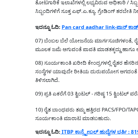
ತೋಟಗಾರಿಕೆ ಇಲಾಖೆಗಳಲ್ಲಿ ಲಭ್ಯವಿರುವ ಅಧಿಕಾರಿ / ಸಿಬ್ಬ
ಸಿಬ್ಬಂದಿಗಳಿಗೆ ಸೂಕ್ತ ಎಫ್.ಎ.ಕ್ಯೂ. ಗ್ರೇಡಿಂಗ್ ತರಬೇತಿ
ಇದನ್ನೂ ಓದಿ:
Pan card aadhar link-ಪಾನ್ ಕಾರ್ಡ
07) ಬೆಂಬಲ ಬೆಲೆ ಯೋಜನೆಯ ಮಾರ್ಗಸೂಚಿಗಳಂತೆ, ರೈತ
ಮೂಲಕ ಜಮೆ ಆಗುವಂತೆ ಪಾವತಿ ಮಾಡತಕ್ಕದ್ದು ಹಾಗೂ ಆವರ
08) ಸೂರ್ಯಕಾಂತಿ ಖರೀದಿ ಕೇಂದ್ರಗಳಲ್ಲಿ ರೈತರ ಹೆಸರ
ಸಂಸ್ಥೆಗಳ ಯಾವುದೇ ರೀತಿಯ ದುರುಪಯೋಗ ಆಗದಂತೆ ಎಲ್ಲ ಮ
ತಿಳಿಸಲಾಗಿದೆ.
09) ಪ್ರತಿ ಎಕರೆಗೆ 03 ಕ್ವಿಂಟಲ್ - ಗರಿಷ್ಠ 15 ಕ್ವಿಂಟಲ್ 
10) ರೈತ ಬಾಂಧವರು ತಮ್ಮ ಹತ್ತಿರದ PACS/FPO/TAPCM
ಸೂರ್ಯಕಾಂತಿ ಮಾರಾಟ ಮಾಡಬಹುದು.
ಇದನ್ನೂ ಓದಿ:
ITBP ಕಾನ್ಸ್ಟೇಬಲ್ ಹುದ್ದೆಗಳ ಭರ್ತಿ : 8