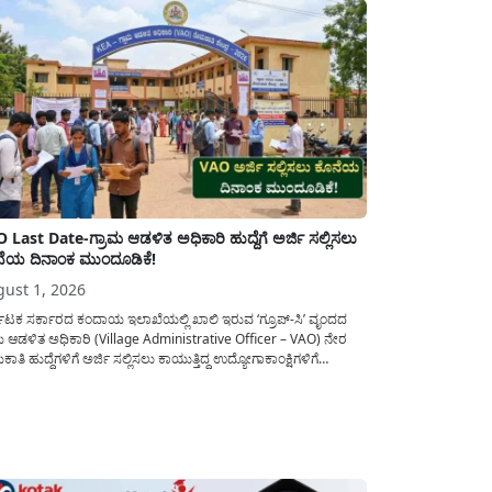
 Last Date-ಗ್ರಾಮ ಆಡಳಿತ ಅಧಿಕಾರಿ ಹುದ್ದೆಗೆ ಅರ್ಜಿ ಸಲ್ಲಿಸಲು
ೆಯ ದಿನಾಂಕ ಮುಂದೂಡಿಕೆ!
ust 1, 2026
ನಾಟಕ ಸರ್ಕಾರದ ಕಂದಾಯ ಇಲಾಖೆಯಲ್ಲಿ ಖಾಲಿ ಇರುವ ‘ಗ್ರೂಪ್-ಸಿ’ ವೃಂದದ
ಮ ಆಡಳಿತ ಅಧಿಕಾರಿ (Village Administrative Officer – VAO) ನೇರ
ಾತಿ ಹುದ್ದೆಗಳಿಗೆ ಅರ್ಜಿ ಸಲ್ಲಿಸಲು ಕಾಯುತ್ತಿದ್ದ ಉದ್ಯೋಗಾಕಾಂಕ್ಷಿಗಳಿಗೆ
ಾಟಕ ಪರೀಕ್ಷಾ ಪ್ರಾಧಿಕಾರ (KEA) ಬಿಗ್ ರಿಲೀಫ್ ನೀಡಿದೆ. ಅರ್ಜಿ ಸಲ್ಲಿಕೆಯ
ಯನ್ನು ವಿಸ್ತರಿಸಿ ಅಧಿಕೃತ ಪ್ರಕಟಣೆ ಹೊರಡಿಸಿದ್ದು, ಇದುವರೆಗೆ ಅರ್ಜಿ ಸಲ್ಲಿಸಲು...