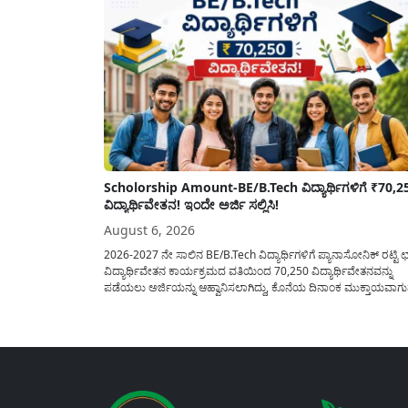
Scholorship Amount-BE/B.Tech ವಿದ್ಯಾರ್ಥಿಗಳಿಗೆ ₹70,2
ವಿದ್ಯಾರ್ಥಿವೇತನ! ಇಂದೇ ಅರ್ಜಿ ಸಲ್ಲಿಸಿ!
August 6, 2026
2026-2027 ನೇ ಸಾಲಿನ BE/B.Tech ವಿದ್ಯಾರ್ಥಿಗಳಿಗೆ ಪ್ಯಾನಾಸೋನಿಕ್ ರಟ್ಟಿ ಛತ
ವಿದ್ಯಾರ್ಥಿವೇತನ ಕಾರ್ಯಕ್ರಮದ ವತಿಯಿಂದ 70,250 ವಿದ್ಯಾರ್ಥಿವೇತನವನ್ನು
ಪಡೆಯಲು ಅರ್ಜಿಯನ್ನು ಆಹ್ವಾನಿಸಲಾಗಿದ್ದು, ಕೊನೆಯ ದಿನಾಂಕ ಮುಕ್ತಾಯವಾಗ
ಒಳಗಾಗಿ ಅರ್ಜಿಯನ್ನು ಸಲ್ಲಿಸಲು ಕೋರಿದೆ. ಆರ್ಥಿಕವಾಗಿ ಹಿಂದುಳಿದ ಹಾಗೂ ಬಡ
ಕುಟುಂಬ ವರ್ಗದ ವಿದ್ಯಾರ್ಥಿಗಳು ಅವರ ಮುಂದಿನ ಶಿಕ್ಷಣವನ್ನು ಮುಂದುವರಿಸಲ
ಯಾವುದೇ ಅಡಚಣೆಯಾಗದಂತೆ ನೋಡಿಕೊಳ್ಳಲು ಈ ಯೋಜನೆಯನ್ನು ಜಾರಿಗೆ...