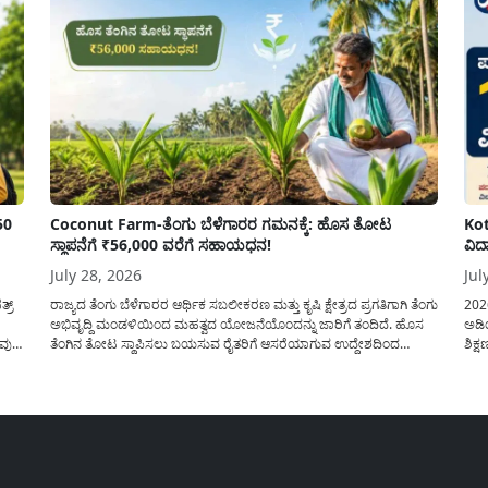
50
Coconut Farm-ತೆಂಗು ಬೆಳೆಗಾರರ ಗಮನಕ್ಕೆ: ಹೊಸ ತೋಟ
Kot
ಸ್ಥಾಪನೆಗೆ ₹56,000 ವರೆಗೆ ಸಹಾಯಧನ!
ವಿದ
July 28, 2026
Jul
್ರ್
ರಾಜ್ಯದ ತೆಂಗು ಬೆಳೆಗಾರರ ಆರ್ಥಿಕ ಸಬಲೀಕರಣ ಮತ್ತು ಕೃಷಿ ಕ್ಷೇತ್ರದ ಪ್ರಗತಿಗಾಗಿ ತೆಂಗು
202
ಅಭಿವೃದ್ದಿ ಮಂಡಳಿಯಿಂದ ಮಹತ್ವದ ಯೋಜನೆಯೊಂದನ್ನು ಜಾರಿಗೆ ತಂದಿದೆ. ಹೊಸ
ಅಡಿಯ
ುವುದ
ತೆಂಗಿನ ತೋಟ ಸ್ಥಾಪಿಸಲು ಬಯಸುವ ರೈತರಿಗೆ ಆಸರೆಯಾಗುವ ಉದ್ದೇಶದಿಂದ
ಶಿಕ್
ಸರ್ಕಾರವು ಪ್ರತಿ ಹೆಕ್ಟೇರ್‌ಗೆ ಗರಿಷ್ಠ ₹56,000 ವರೆಗೆ ಧನಸಹಾಯ ಪಡೆಯಲು
ಪಡೆಯ
ು
ಅರ್ಜಿಯನ್ನು ಆಹ್ವಾನಿಸಿದೆ. ತೆಂಗು ಅಭಿವೃದ್ದಿ ಮಂಡಳಿಯ ಯೋಜನೆ ಅಡಿಯಲ್ಲಿ
ತರಗತ
ನೀಡಲಾಗುವ...
ಸೇರ