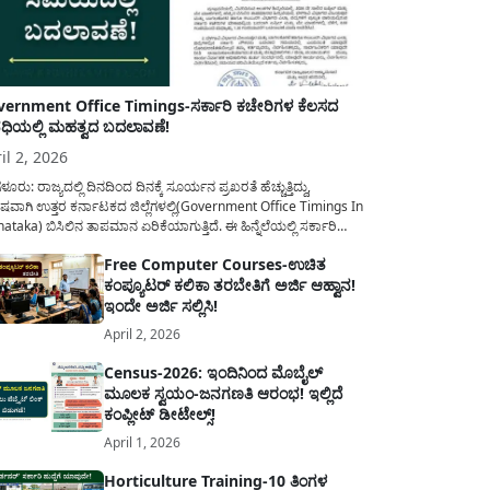
ernment Office Timings-ಸರ್ಕಾರಿ ಕಚೇರಿಗಳ ಕೆಲಸದ
ಿಯಲ್ಲಿ ಮಹತ್ವದ ಬದಲಾವಣೆ!
il 2, 2026
ಳೂರು: ರಾಜ್ಯದಲ್ಲಿ ದಿನದಿಂದ ದಿನಕ್ಕೆ ಸೂರ್ಯನ ಪ್ರಖರತೆ ಹೆಚ್ಚುತ್ತಿದ್ದು,
ಷವಾಗಿ ಉತ್ತರ ಕರ್ನಾಟಕದ ಜಿಲ್ಲೆಗಳಲ್ಲಿ(Government Office Timings In
ataka) ಬಿಸಿಲಿನ ತಾಪಮಾನ ಏರಿಕೆಯಾಗುತ್ತಿದೆ. ಈ ಹಿನ್ನೆಲೆಯಲ್ಲಿ ಸರ್ಕಾರಿ
ರರ ಹಿತದೃಷ್ಟಿಯಿಂದ ಹಾಗೂ ಸಾರ್ವಜನಿಕರ ಅನುಕೂಲಕ್ಕಾಗಿ ಕರ್ನಾಟಕ
Free Computer Courses-ಉಚಿತ
ಾರವು ಮಹತ್ವದ ನಿರ್ಧಾರವೊಂದನ್ನು ಕೈಗೊಂಡಿದೆ. ಕಿತ್ತೂರು ಕರ್ನಾಟಕ ಮತ್ತು
ಕಂಪ್ಯೂಟರ್ ಕಲಿಕಾ ತರಬೇತಿಗೆ ಅರ್ಜಿ ಆಹ್ವಾನ!
ಾಣ ಕರ್ನಾಟಕದ ಒಟ್ಟು 9 ಜಿಲ್ಲೆಗಳಲ್ಲಿ ಏಪ್ರಿಲ್...
ಇಂದೇ ಅರ್ಜಿ ಸಲ್ಲಿಸಿ!
April 2, 2026
Census-2026: ಇಂದಿನಿಂದ ಮೊಬೈಲ್
ಮೂಲಕ ಸ್ವಯಂ-ಜನಗಣತಿ ಆರಂಭ! ಇಲ್ಲಿದೆ
ಕಂಪ್ಲೀಟ್ ಡೀಟೇಲ್ಸ್!
April 1, 2026
Horticulture Training-10 ತಿಂಗಳ