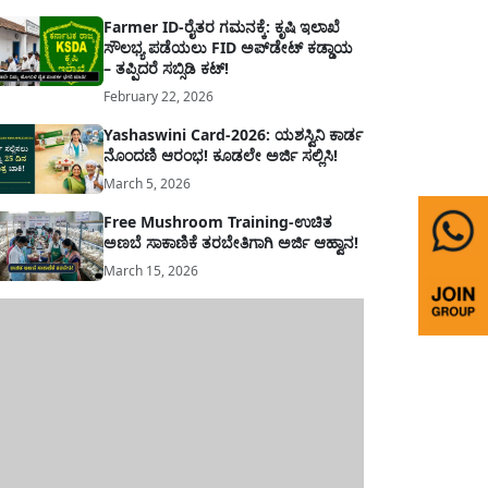
Farmer ID-ರೈತರ ಗಮನಕ್ಕೆ: ಕೃಷಿ ಇಲಾಖೆ
ಸೌಲಭ್ಯ ಪಡೆಯಲು FID ಅಪ್‌ಡೇಟ್ ಕಡ್ಡಾಯ
– ತಪ್ಪಿದರೆ ಸಬ್ಸಿಡಿ ಕಟ್!
February 22, 2026
Yashaswini Card-2026: ಯಶಸ್ವಿನಿ ಕಾರ್ಡ
ನೊಂದಣಿ ಆರಂಭ! ಕೂಡಲೇ ಅರ್ಜಿ ಸಲ್ಲಿಸಿ!
March 5, 2026
Free Mushroom Training-ಉಚಿತ
ಅಣಬೆ ಸಾಕಾಣಿಕೆ ತರಬೇತಿಗಾಗಿ ಅರ್ಜಿ ಆಹ್ವಾನ!
March 15, 2026