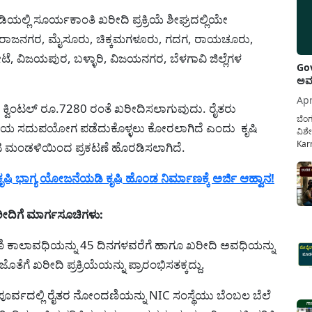
ಯಲ್ಲಿ ಸೂರ್ಯಕಾಂತಿ ಖರೀದಿ ಪ್ರಕ್ರಿಯೆ ಶೀಘ್ರದಲ್ಲಿಯೇ
 ಚಾಮರಾಜನಗರ, ಮೈಸೂರು, ಚಿಕ್ಕಮಗಳೂರು, ಗದಗ, ರಾಯಚೂರು,
ಟೆ, ವಿಜಯಪುರ, ಬಳ್ಳಾರಿ, ವಿಜಯನಗರ, ಬೆಳಗಾವಿ ಜಿಲ್ಲೆಗಳ
Gov
ಅವಧ
Apr
ತಿ ಕ್ವಿಂಟಲ್ ರೂ.7280 ರಂತೆ ಖರೀದಿಸಲಾಗುವುದು. ರೈತರು
ಬೆಂಗ
ೆಯ ಸದುಪಯೋಗ ಪಡೆದುಕೊಳ್ಳಲು ಕೋರಲಾಗಿದೆ ಎಂದು ಕೃಷಿ
ವಿಶೇ
Karn
ಟ ಮಂಡಳಿಯಿಂದ ಪ್ರಕಟಣೆ ಹೊರಡಿಸಲಾಗಿದೆ.
ನೌಕ
ಸರ್ಕ
ಕೃಷಿ ಭಾಗ್ಯ ಯೋಜನೆಯಡಿ ಕೃಷಿ ಹೊಂಡ ನಿರ್ಮಾಣಕ್ಕೆ ಅರ್ಜಿ ಆಹ್ವಾನ!
ಕಲ್ಯ
ದಿಗೆ ಮಾರ್ಗಸೂಚಿಗಳು:
 ಕಾಲಾವಧಿಯನ್ನು 45 ದಿನಗಳವರೆಗೆ ಹಾಗೂ ಖರೀದಿ ಅವಧಿಯನ್ನು
ಗೆ ಖರೀದಿ ಪ್ರಕ್ರಿಯೆಯನ್ನು ಪ್ರಾರಂಭಿಸತಕ್ಕದ್ದು.
 ಪೂರ್ವದಲ್ಲಿ ರೈತರ ನೋಂದಣಿಯನ್ನು NIC ಸಂಸ್ಥೆಯು ಬೆಂಬಲ ಬೆಲೆ