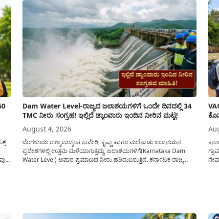
50
Dam Water Level-ರಾಜ್ಯದ ಜಲಾಶಯಗಳಿಗೆ ಒಂದೇ ದಿನದಲ್ಲಿ 34
VAO
TMC ನೀರು ಸಂಗ್ರಹ! ಇಲ್ಲಿದೆ ಡ್ಯಾಂವಾರು ಇಂದಿನ ನೀರಿನ ಮಟ್ಟ!
ಕೊನ
August 4, 2026
Aug
್ರ್
ಬೆಂಗಳೂರು: ರಾಜ್ಯದಾದ್ಯಂತ ಕಾವೇರಿ, ಕೃಷ್ಣಾ ಹಾಗೂ ಮಲೆನಾಡು ಜಲಾನಯನ
ಕರ್
ಪ್ರದೇಶಗಳಲ್ಲಿ ಉತ್ತಮ ಮಳೆಯಾಗುತ್ತಿದ್ದು, ಜಲಾಶಯಗಳಿಗೆ(Karnataka Dam
ಗ್ರಾ
ುವುದ
Water Level) ಅಪಾರ ಪ್ರಮಾಣದ ನೀರು ಹರಿದುಬರುತ್ತಿದೆ. ಕರ್ನಾಟಕ ರಾಜ್ಯ
ನೇಮಕ
ನೈಸರ್ಗಿಕ ವಿಕೋಪ ಉಸ್ತುವಾರಿ ಕೇಂದ್ರ (KSNDMC) ಬಿಡುಗಡೆ ಮಾಡಿರುವ ಆಗಸ್ಟ್
ಕರ್ನ
ು
04, 2026ರ ವರದಿಯಂತೆ, ರಾಜ್ಯದ ಪ್ರಮುಖ 14 ಜಲಾಶಯಗಳಿಗೆ ಒಂದೇ ದಿನದಲ್ಲಿ
ಅವಧಿ
ಬರೋಬ್ಬರಿ 34.8 TMC...