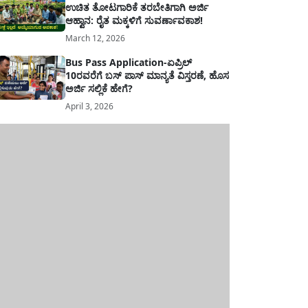
ಉಚಿತ ತೋಟಗಾರಿಕೆ ತರಬೇತಿಗಾಗಿ ಅರ್ಜಿ
ಆಹ್ವಾನ: ರೈತ ಮಕ್ಕಳಿಗೆ ಸುವರ್ಣಾವಕಾಶ!
March 12, 2026
Bus Pass Application-ಏಪ್ರಿಲ್
10ರವರೆಗೆ ಬಸ್ ಪಾಸ್ ಮಾನ್ಯತೆ ವಿಸ್ತರಣೆ, ಹೊಸ
ಅರ್ಜಿ ಸಲ್ಲಿಕೆ ಹೇಗೆ?
April 3, 2026