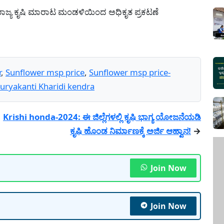
ಜ್ಯ ಕೃಷಿ ಮಾರಾಟ ಮಂಡಳಿಯಿಂದ ಅಧಿಕೃತ ಪ್ರಕಟಣೆ
r
,
Sunflower msp price
,
Sunflower msp price-
uryakanti Kharidi kendra
Krishi honda-2024: ಈ ಜಿಲ್ಲೆಗಳಲ್ಲಿ ಕೃಷಿ ಭಾಗ್ಯ ಯೋಜನೆಯಡಿ
ಕೃಷಿ ಹೊಂಡ ನಿರ್ಮಾಣಕ್ಕೆ ಅರ್ಜಿ ಆಹ್ವಾನ!
→
Join Now
Join Now