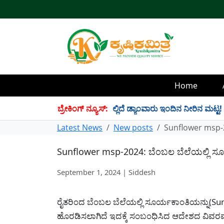
Home
34 TMC ನೀರು ಸಂಗ್ರಹ! ಇಲ್ಲಿದೆ ಡ್ಯಾಂವಾರು ಇಂದಿನ ನೀರಿನ ಮಟ್ಟ!
ಬ್ರೇಕಿಂಗ್ ನ್ಯೂಸ್:
✱
Latest News
New posts
Sunflower msp-2
Sunflower msp-2024: ಬೆಂಬಲ ಬೆಲೆಯಲ್ಲಿ ಸೂ
September 1, 2024 | Siddesh
ರೈತರಿಂದ ಬೆಂಬಲ ಬೆಲೆಯಲ್ಲಿ ಸೂರ್ಯಕಾಂತಿಯನ್ನು(Su
ಹೊರಡಿಸಲಾಗಿದೆ ಇದಕ್ಕೆ ಸಂಬಂಧಿಸಿದ ಆದೇಶದ ವಿವರವನ್