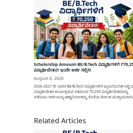
Scholorship Amount-BE/B.Tech ವಿದ್ಯಾರ್ಥಿಗಳಿಗೆ ₹70,2
ವಿದ್ಯಾರ್ಥಿವೇತನ! ಇಂದೇ ಅರ್ಜಿ ಸಲ್ಲಿಸಿ!
August 6, 2026
2026-2027 ನೇ ಸಾಲಿನ BE/B.Tech ವಿದ್ಯಾರ್ಥಿಗಳಿಗೆ ಪ್ಯಾನಾಸೋನಿಕ್ ರಟ್ಟಿ ಛತ
ವಿದ್ಯಾರ್ಥಿವೇತನ ಕಾರ್ಯಕ್ರಮದ ವತಿಯಿಂದ 70,250 ವಿದ್ಯಾರ್ಥಿವೇತನವನ್ನು
ಪಡೆಯಲು ಅರ್ಜಿಯನ್ನು ಆಹ್ವಾನಿಸಲಾಗಿದ್ದು, ಕೊನೆಯ ದಿನಾಂಕ ಮುಕ್ತಾಯವಾಗ
ಒಳಗಾಗಿ ಅರ್ಜಿಯನ್ನು ಸಲ್ಲಿಸಲು ಕೋರಿದೆ. ಆರ್ಥಿಕವಾಗಿ ಹಿಂದುಳಿದ ಹಾಗೂ ಬಡ
ಕುಟುಂಬ ವರ್ಗದ ವಿದ್ಯಾರ್ಥಿಗಳು ಅವರ ಮುಂದಿನ ಶಿಕ್ಷಣವನ್ನು ಮುಂದುವರಿಸಲ
ಯಾವುದೇ ಅಡಚಣೆಯಾಗದಂತೆ ನೋಡಿಕೊಳ್ಳಲು ಈ ಯೋಜನೆಯನ್ನು ಜಾರಿಗೆ...
Related Articles