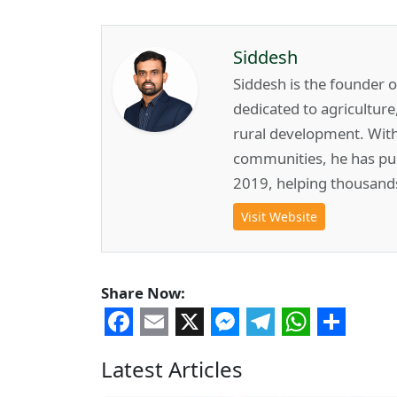
Siddesh
Siddesh is the founder 
dedicated to agricultur
rural development. Wit
communities, he has pub
2019, helping thousand
Visit Website
Share Now:
Facebook
Email
X
Messenger
Telegram
WhatsA
Share
Latest Articles