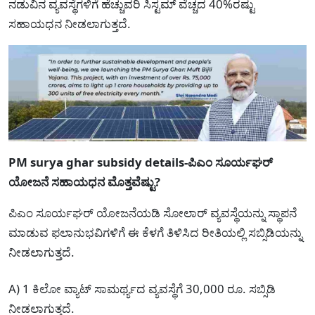
ನಡುವಿನ ವ್ಯವಸ್ಥೆಗಳಿಗೆ ಹೆಚ್ಚುವರಿ ಸಿಸ್ಟಮ್ ವೆಚ್ಚದ 40%ರಷ್ಟು
ಸಹಾಯಧನ ನೀಡಲಾಗುತ್ತದೆ.
PM surya ghar subsidy details-ಪಿಎಂ ಸೂರ್ಯಘರ್
ಯೋಜನೆ ಸಹಾಯಧನ ಮೊತ್ತವೆಷ್ಟು?
ಪಿಎಂ ಸೂರ್ಯಘರ್ ಯೋಜನೆಯಡಿ ಸೋಲಾರ್ ವ್ಯವಸ್ಥೆಯನ್ನು ಸ್ಥಾಪನೆ
ಮಾಡುವ ಫಲಾನುಭವಿಗಳಿಗೆ ಈ ಕೆಳಗೆ ತಿಳಿಸಿದ ರೀತಿಯಲ್ಲಿ ಸಬ್ಸಿಡಿಯನ್ನು
ನೀಡಲಾಗುತ್ತದೆ.
A) 1 ಕಿಲೋ ವ್ಯಾಟ್‌ ಸಾಮರ್ಥ್ಯದ ವ್ಯವಸ್ಥೆಗೆ 30,000 ರೂ. ಸಬ್ಸಿಡಿ
ನೀಡಲಾಗುತ್ತದೆ.