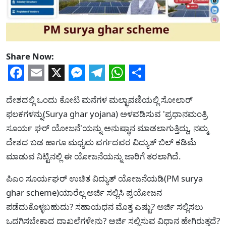
Share Now:
Facebook
Email
X
Messenger
Telegram
WhatsApp
Share
ದೇಶದಲ್ಲಿ ಒಂದು ಕೋಟಿ ಮನೆಗಳ ಮಲ್ಛಾವಣಿಯಲ್ಲಿ ಸೋಲಾರ್
ಫಲಕಗಳನ್ನು(Surya ghar yojana) ಅಳವಡಿಸುವ 'ಪ್ರಧಾನಮಂತ್ರಿ
ಸೂರ್ಯ ಘರ್ ಯೋಜನೆ'ಯನ್ನು ಅನುಷ್ಥಾನ ಮಾಡಲಾಗುತ್ತಿದ್ದು, ನಮ್ಮ
ದೇಶದ ಬಡ ಹಾಗೂ ಮಧ್ಯಮ ವರ್ಗದವರ ವಿದ್ಯುತ್​ ಬಿಲ್​ ಕಡಿಮೆ
ಮಾಡುವ ನಿಟ್ಟಿನಲ್ಲಿ ಈ ಯೋಜನೆಯನ್ನು ಜಾರಿಗೆ ತರಲಾಗಿದೆ.
ಪಿಎಂ ಸೂರ್ಯಘರ್ ಉಚಿತ ವಿದ್ಯುತ್ ಯೋಜನೆಯಡಿ(PM surya
ghar scheme)ಯಾರೆಲ್ಲ ಅರ್ಜಿ ಸಲ್ಲಿಸಿ ಪ್ರಯೋಜನ
ಪಡೆದುಕೊಳ್ಳಬಹುದು? ಸಹಾಯಧನ ಮೊತ್ತ ಎಷ್ಟು? ಅರ್ಜಿ ಸಲ್ಲಿಸಲು
ಒದಗಿಸಬೇಕಾದ ದಾಖಲೆಗಳೇನು? ಅರ್ಜಿ ಸಲ್ಲಿಸುವ ವಿಧಾನ ಹೇಗಿರುತ್ತದೆ?