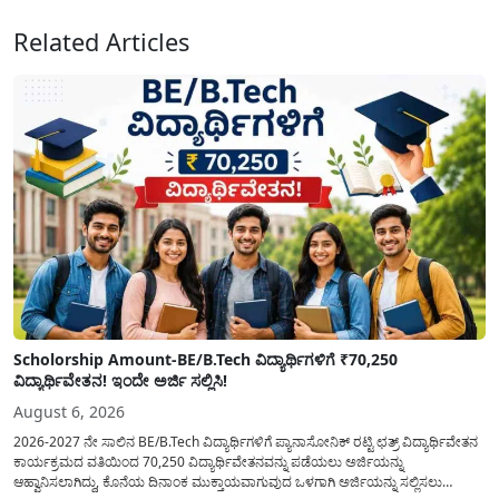
ಜಾರಿಗೆ...
Related Articles
Scholorship Amount-BE/B.Tech ವಿದ್ಯಾರ್ಥಿಗಳಿಗೆ ₹70,250
ವಿದ್ಯಾರ್ಥಿವೇತನ! ಇಂದೇ ಅರ್ಜಿ ಸಲ್ಲಿಸಿ!
August 6, 2026
2026-2027 ನೇ ಸಾಲಿನ BE/B.Tech ವಿದ್ಯಾರ್ಥಿಗಳಿಗೆ ಪ್ಯಾನಾಸೋನಿಕ್ ರಟ್ಟಿ ಛತ್ರ್ ವಿದ್ಯಾರ್ಥಿವೇತನ
ಕಾರ್ಯಕ್ರಮದ ವತಿಯಿಂದ 70,250 ವಿದ್ಯಾರ್ಥಿವೇತನವನ್ನು ಪಡೆಯಲು ಅರ್ಜಿಯನ್ನು
ಆಹ್ವಾನಿಸಲಾಗಿದ್ದು, ಕೊನೆಯ ದಿನಾಂಕ ಮುಕ್ತಾಯವಾಗುವುದ ಒಳಗಾಗಿ ಅರ್ಜಿಯನ್ನು ಸಲ್ಲಿಸಲು