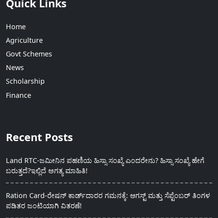
Quick Links
Home
Agriculture
Govt Schemes
News
Scholarship
Finance
Recent Posts
Land RTC-ಜಮೀನಿನ ಪಹಣಿಯ ಹಿಸ್ಸಾ ಸಂಖ್ಯೆ ಎಂದರೇನು? ಹಿಸ್ಸಾ ಸಂಖ್ಯೆ ಹೇಗೆ
ಬರುತ್ತದೆ?ಇಲ್ಲಿದೆ ಅಗತ್ಯ ಮಾಹಿತಿ!
Ration Card-ರೇಷನ್ ಕಾರ್ಡ್‍ದಾರರ ಗಮನಕ್ಕೆ: ಆಗಸ್ಟ್ ಮತ್ತು ಸೆಪ್ಟೆಂಬರ್ ತಿಂಗಳ
ಪಡಿತರ ಜಂಟಿಯಾಗಿ ವಿತರಣೆ!