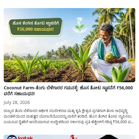
ಕೋರಿದೆ. ಆರ್ಥಿಕವಾಗಿ ಹಿಂದುಳಿದ ಹಾಗೂ ಬಡ ಕುಟುಂಬ ವರ್ಗದ ವಿದ್ಯಾರ್ಥಿಗಳು ಅವರ ಮುಂದಿನ
ಶಿಕ್ಷಣವನ್ನು ಮುಂದುವರಿಸಲು ಯಾವುದೇ ಅಡಚಣೆಯಾಗದಂತೆ ನೋಡಿಕೊಳ್ಳಲು ಈ ಯೋಜನೆಯನ್ನು
ಜಾರಿಗೆ...
Coconut Farm-ತೆಂಗು ಬೆಳೆಗಾರರ ಗಮನಕ್ಕೆ: ಹೊಸ ತೋಟ ಸ್ಥಾಪನೆಗೆ ₹56,000
ವರೆಗೆ ಸಹಾಯಧನ!
July 28, 2026
ರಾಜ್ಯದ ತೆಂಗು ಬೆಳೆಗಾರರ ಆರ್ಥಿಕ ಸಬಲೀಕರಣ ಮತ್ತು ಕೃಷಿ ಕ್ಷೇತ್ರದ ಪ್ರಗತಿಗಾಗಿ ತೆಂಗು ಅಭಿವೃದ್ದಿ
ಮಂಡಳಿಯಿಂದ ಮಹತ್ವದ ಯೋಜನೆಯೊಂದನ್ನು ಜಾರಿಗೆ ತಂದಿದೆ. ಹೊಸ ತೆಂಗಿನ ತೋಟ ಸ್ಥಾಪಿಸಲು
ಬಯಸುವ ರೈತರಿಗೆ ಆಸರೆಯಾಗುವ ಉದ್ದೇಶದಿಂದ ಸರ್ಕಾರವು ಪ್ರತಿ ಹೆಕ್ಟೇರ್‌ಗೆ ಗರಿಷ್ಠ ₹56,000 ವರೆಗೆ
ಧನಸಹಾಯ ಪಡೆಯಲು ಅರ್ಜಿಯನ್ನು ಆಹ್ವಾನಿಸಿದೆ. ತೆಂಗು ಅಭಿವೃದ್ದಿ ಮಂಡಳಿಯ ಯೋಜನೆ
ಅಡಿಯಲ್ಲಿ ನೀಡಲಾಗುವ...