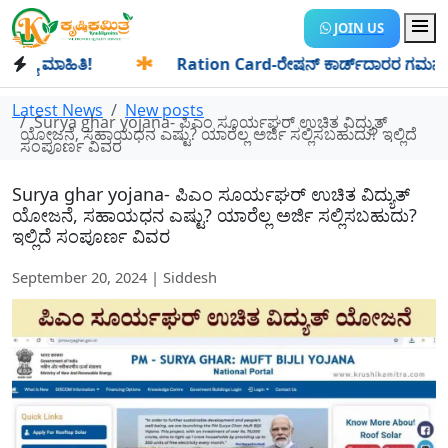
JOIN US
 ಮಾಹಿತಿ!
✱
Ration Card-ರೇಷನ್ ಕಾರ್ಡ್‍ದಾರರ ಗಮನಕ್ಕೆ: ಆಗಸ್
Latest News
New posts
Surya ghar yojana- ಪಿಎಂ ಸೂರ್ಯಘರ್ ಉಚಿತ ವಿದ್ಯುತ್
ಯೋಜನೆ, ಸಹಾಯಧನ ಎಷ್ಟು? ಯಾರೆಲ್ಲ ಅರ್ಜಿ ಸಲ್ಲಿಸಬಹುದು? ಇಲ್ಲಿದೆ
ಸಂಪೂರ್ಣ ವಿವರ
Surya ghar yojana- ಪಿಎಂ ಸೂರ್ಯಘರ್ ಉಚಿತ ವಿದ್ಯುತ್
ಯೋಜನೆ, ಸಹಾಯಧನ ಎಷ್ಟು? ಯಾರೆಲ್ಲ ಅರ್ಜಿ ಸಲ್ಲಿಸಬಹುದು?
ಇಲ್ಲಿದೆ ಸಂಪೂರ್ಣ ವಿವರ
September 20, 2024 | Siddesh