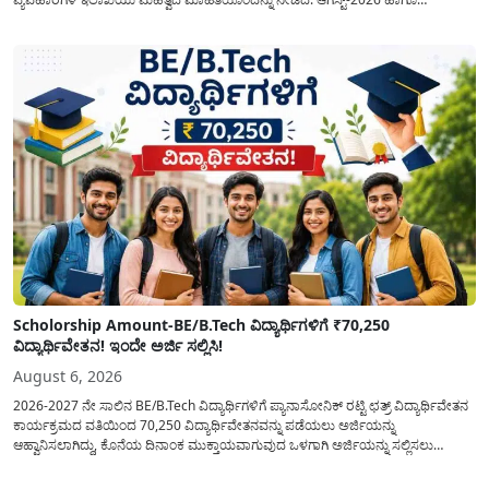
ಸೆಪ್ಟೆಂಬರ್-2026 ಈ ಎರಡೂ ತಿಂಗಳ ಆಹಾರ ಧಾನ್ಯಗಳ ವಿತರಣೆಯನ್ನು ಆಗಸ್ಟ್ ಮಾಹೆಯಲ್ಲೇ ಒಟ್ಟಿಗೆ
(ಜಂಟಿಯಾಗಿ) ನೀಡಲು ನಿರ್ಧರಿಸಲಾಗಿದೆ....
Scholorship Amount-BE/B.Tech ವಿದ್ಯಾರ್ಥಿಗಳಿಗೆ ₹70,250
ವಿದ್ಯಾರ್ಥಿವೇತನ! ಇಂದೇ ಅರ್ಜಿ ಸಲ್ಲಿಸಿ!
August 6, 2026
2026-2027 ನೇ ಸಾಲಿನ BE/B.Tech ವಿದ್ಯಾರ್ಥಿಗಳಿಗೆ ಪ್ಯಾನಾಸೋನಿಕ್ ರಟ್ಟಿ ಛತ್ರ್ ವಿದ್ಯಾರ್ಥಿವೇತನ
ಕಾರ್ಯಕ್ರಮದ ವತಿಯಿಂದ 70,250 ವಿದ್ಯಾರ್ಥಿವೇತನವನ್ನು ಪಡೆಯಲು ಅರ್ಜಿಯನ್ನು
ಆಹ್ವಾನಿಸಲಾಗಿದ್ದು, ಕೊನೆಯ ದಿನಾಂಕ ಮುಕ್ತಾಯವಾಗುವುದ ಒಳಗಾಗಿ ಅರ್ಜಿಯನ್ನು ಸಲ್ಲಿಸಲು
ಕೋರಿದೆ. ಆರ್ಥಿಕವಾಗಿ ಹಿಂದುಳಿದ ಹಾಗೂ ಬಡ ಕುಟುಂಬ ವರ್ಗದ ವಿದ್ಯಾರ್ಥಿಗಳು ಅವರ ಮುಂದಿನ
ಶಿಕ್ಷಣವನ್ನು ಮುಂದುವರಿಸಲು ಯಾವುದೇ ಅಡಚಣೆಯಾಗದಂತೆ ನೋಡಿಕೊಳ್ಳಲು ಈ ಯೋಜನೆಯನ್ನು