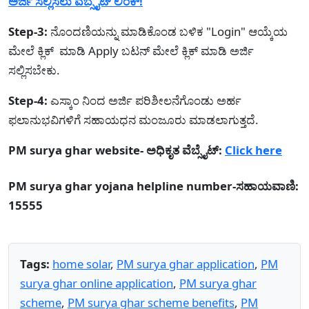
ಅರ್ಜಿ ಸಲ್ಲಿಸಲು ವೆಬ್ಸೈಟ್ ಲಿಂಕ್!
Step-3:
ನೊಂದಣಿಯನ್ನು ಮಾಡಿಕೊಂಡ ಬಳಿಕ "Login" ಆಯ್ಕೆಯ
ಮೇಲೆ ಕ್ಲಿಕ್ ಮಾಡಿ Apply ಬಟನ್ ಮೇಲೆ ಕ್ಲಿಕ್ ಮಾಡಿ ಅರ್ಜಿ
ಸಲ್ಲಿಸಬೇಕು.
Step-4:
ಎಸ್ಕಾಂ ನಿಂದ ಅರ್ಜಿ ಪರಿಶೀಲನೆಗೊಂಡು ಅರ್ಹ
ಫಲಾನುಭವಿಗಳಿಗೆ ಸಹಾಯಧನ ಮಂಜೂರು ಮಾಡಲಾಗುತ್ತದೆ.
PM surya ghar website- ಅಧಿಕೃತ ವೆಬ್ಸೈಟ್:
Click here
PM surya ghar yojana helpline number-ಸಹಾಯವಾಣಿ:
15555
Tags:
home solar
,
PM surya ghar application
,
PM
surya ghar online application
,
PM surya ghar
scheme
,
PM surya ghar scheme benefits
,
PM