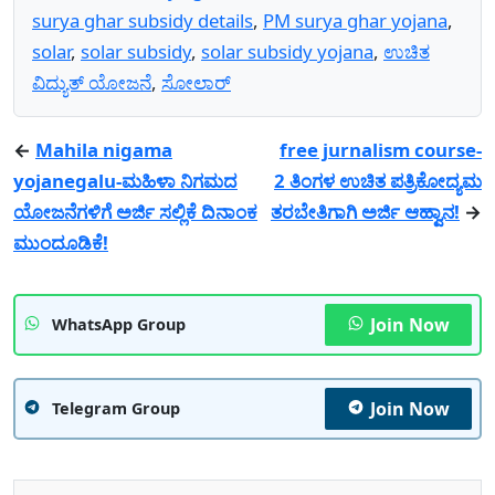
surya ghar subsidy details
,
PM surya ghar yojana
,
solar
,
solar subsidy
,
solar subsidy yojana
,
ಉಚಿತ
ವಿದ್ಯುತ್ ಯೋಜನೆ
,
ಸೋಲಾರ್
←
Mahila nigama
free jurnalism course-
yojanegalu-ಮಹಿಳಾ ನಿಗಮದ
2 ತಿಂಗಳ ಉಚಿತ ಪತ್ರಿಕೋದ್ಯಮ
ಯೋಜನೆಗಳಿಗೆ ಅರ್ಜಿ ಸಲ್ಲಿಕೆ ದಿನಾಂಕ
ತರಬೇತಿಗಾಗಿ ಅರ್ಜಿ ಆಹ್ವಾನ!
→
ಮುಂದೂಡಿಕೆ!
Join Now
WhatsApp Group
Join Now
Telegram Group