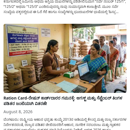
ಕರ್ನಾಟಕದಲ್ಲಿ ಜಮೀನು ಅಥವಾ ಆಸ್ತಿಯ ದಾಖಲೆಗಳನ್ನು ಪರಿಶೀಲಿಸುವಾಗ “ಸರ್ವೆ ನಂಬರ್ 125/1”,
“125/2” ಅಥವಾ “125/3” ಎಂದಿರುವುದನ್ನು ನಾವು ಸಾಮಾನ್ಯ​ವಾಗಿ ಕಾಣುತ್ತೇವೆ. ಮೂಲ ಸರ್ವೆ
ಸಂಖ್ಯೆಯ ಪಕ್ಕದಲ್ಲಿರುವ ಈ ಓರೆ ಗೆರೆ ಹಾಗೂ ಸಂಖ್ಯೆಗಳನ್ನು ಭೂದಾಖಲೆಗಳ ಭಾಷೆಯಲ್ಲಿ ‘ಹಿಸ್ಸಾ’
(Hissa) ಅಥವಾ ಉಪ-ವಿಭಾಗ (Sub-Division) ಎಂದು ಕರೆಯಲಾಗುತ್ತದೆ. ಸಾಮಾನ್ಯ ಜನರಿಗೆ ಈ
ಸಂಖ್ಯೆಗಳ ಹಿಂದಿನ ಸಂಪೂರ್ಣ...
Ration Card-ರೇಷನ್ ಕಾರ್ಡ್‍ದಾರರ ಗಮನಕ್ಕೆ: ಆಗಸ್ಟ್ ಮತ್ತು ಸೆಪ್ಟೆಂಬರ್ ತಿಂಗಳ
ಪಡಿತರ ಜಂಟಿಯಾಗಿ ವಿತರಣೆ!
August 8, 2026
ಬೆಂಗಳೂರು: ರಾಷ್ಟ್ರೀಯ ಆಹಾರ ಭದ್ರತಾ ಕಾಯ್ದೆ 2013ರ ಅಡಿಯಲ್ಲಿ ಕೇಂದ್ರ ಮತ್ತು ರಾಜ್ಯ ಸರ್ಕಾರಗಳ
ನಿರ್ದೇಶನದಂತೆ, ರಾಜ್ಯದ ಪಡಿತರ ಚೀಟಿದಾರರಿಗೆ ಆಹಾರ, ನಾಗರಿಕ ಸರಬರಾಜು ಮತ್ತು ಗ್ರಾಹಕರ
ವ್ಯವಹಾರಗಳ ಇಲಾಖೆಯು ಮಹತ್ವದ ಮಾಹಿತಿಯೊಂದನ್ನು ನೀಡಿದೆ. ಆಗಸ್ಟ್-2026 ಹಾಗೂ