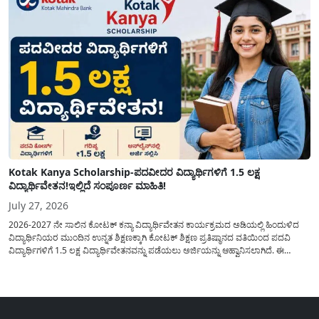
Kotak Kanya Scholarship-ಪದವೀದರ ವಿದ್ಯಾರ್ಥಿಗಳಿಗೆ 1.5 ಲಕ್ಷ
ವಿದ್ಯಾರ್ಥಿವೇತನ!ಇಲ್ಲಿದೆ ಸಂಪೂರ್ಣ ಮಾಹಿತಿ!
July 27, 2026
2026-2027 ನೇ ಸಾಲಿನ ಕೋಟಕ್ ಕನ್ಯಾ ವಿದ್ಯಾರ್ಥಿವೇತನ ಕಾರ್ಯಕ್ರಮದ ಅಡಿಯಲ್ಲಿ ಹಿಂದುಳಿದ
ವಿದ್ಯಾರ್ಥಿನಿಯರ ಮುಂದಿನ ಉನ್ನತ ಶಿಕ್ಷಣಕ್ಕಾಗಿ ಕೋಟಕ್ ಶಿಕ್ಷಣ ಪ್ರತಿಷ್ಠಾನದ ವತಿಯಿಂದ ಪದವಿ
ವಿದ್ಯಾರ್ಥಿಗಳಿಗೆ 1.5 ಲಕ್ಷ ವಿದ್ಯಾರ್ಥಿವೇತನವನ್ನು ಪಡೆಯಲು ಅರ್ಜಿಯನ್ನು ಆಹ್ವಾನಿಸಲಾಗಿದೆ. ಈ
ವಿದ್ಯಾರ್ಥಿವೇತನವು 12 ನೇ ತರಗತಿಯಲ್ಲಿ ಉತ್ತೀರ್ಣರಾಗಿರುವ ಮತ್ತು ಪ್ರತಿಷ್ಠಿತ ವೃತ್ತಿಪರ ಪದವಿ
ಕೋರ್ಸ್‌ಗಳಲ್ಲಿ ಸೇರಲು ಬಯಸುವ ಅರ್ಹ ವಿದ್ಯಾರ್ಥಿನಿಯರು...