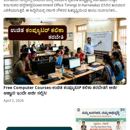
ಕರ್ನಾಟಕದ ಜಿಲ್ಲೆಗಳಲ್ಲಿ(Government Office Timings In Karnataka) ಬಿಸಿಲಿನ ತಾಪಮಾನ
ಏರಿಕೆಯಾಗುತ್ತಿದೆ. ಈ ಹಿನ್ನೆಲೆಯಲ್ಲಿ ಸರ್ಕಾರಿ ನೌಕರರ ಹಿತದೃಷ್ಟಿಯಿಂದ ಹಾಗೂ ಸಾರ್ವಜನಿಕರ
ಅನುಕೂಲಕ್ಕಾಗಿ ಕರ್ನಾಟಕ ಸರ್ಕಾರವು ಮಹತ್ವದ ನಿರ್ಧಾರವೊಂದನ್ನು ಕೈಗೊಂಡಿದೆ. ಕಿತ್ತೂರು ಕರ್ನಾಟಕ
ಮತ್ತು ಕಲ್ಯಾಣ ಕರ್ನಾಟಕದ ಒಟ್ಟು 9 ಜಿಲ್ಲೆಗಳಲ್ಲಿ ಏಪ್ರಿಲ್...
Free Computer Courses-ಉಚಿತ ಕಂಪ್ಯೂಟರ್ ಕಲಿಕಾ ತರಬೇತಿಗೆ ಅರ್ಜಿ
ಆಹ್ವಾನ! ಇಂದೇ ಅರ್ಜಿ ಸಲ್ಲಿಸಿ!
April 2, 2026