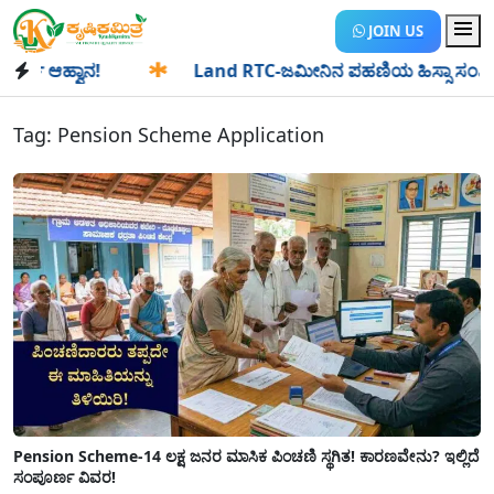
JOIN US
 ಆಹ್ವಾನ!
✱
Land RTC-ಜಮೀನಿನ ಪಹಣಿಯ ಹಿಸ್ಸಾ ಸಂಖ್ಯೆ ಎಂದರೇನು?
Tag:
Pension Scheme Application
Pension Scheme-14 ಲಕ್ಷ ಜನರ ಮಾಸಿಕ ಪಿಂಚಣಿ ಸ್ಥಗಿತ! ಕಾರಣವೇನು? ಇಲ್ಲಿದೆ
ಸಂಪೂರ್ಣ ವಿವರ!