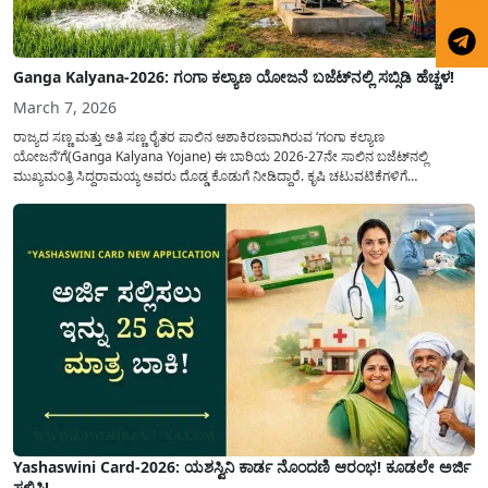
Ganga Kalyana-2026: ಗಂಗಾ ಕಲ್ಯಾಣ ಯೋಜನೆ ಬಜೆಟ್‌ನಲ್ಲಿ ಸಬ್ಸಿಡಿ ಹೆಚ್ಚಳ!
March 7, 2026
ರಾಜ್ಯದ ಸಣ್ಣ ಮತ್ತು ಅತಿ ಸಣ್ಣ ರೈತರ ಪಾಲಿನ ಆಶಾಕಿರಣವಾಗಿರುವ ‘ಗಂಗಾ ಕಲ್ಯಾಣ
ಯೋಜನೆ’ಗೆ(Ganga Kalyana Yojane) ಈ ಬಾರಿಯ 2026-27ನೇ ಸಾಲಿನ ಬಜೆಟ್‌ನಲ್ಲಿ
ಮುಖ್ಯಮಂತ್ರಿ ಸಿದ್ದರಾಮಯ್ಯ ಅವರು ದೊಡ್ಡ ಕೊಡುಗೆ ನೀಡಿದ್ದಾರೆ. ಕೃಷಿ ಚಟುವಟಿಕೆಗಳಿಗೆ
ಪೂರಕವಾಗಿರುವ ಈ ಯೋಜನೆಯಲ್ಲಿ ಹಣಕಾಸಿನ ನೆರವನ್ನು ಗಣನೀಯವಾಗಿ ಹೆಚ್ಚಿಸುವ ಮೂಲಕ ರೈತ
ಸಮುದಾಯದ ಮುಖದಲ್ಲಿ ಮಂದಹಾಸ ಮೂಡಿಸಿದ್ದಾರೆ. ವಿಶೇಷವಾಗಿ...
Yashaswini Card-2026: ಯಶಸ್ವಿನಿ ಕಾರ್ಡ ನೊಂದಣಿ ಆರಂಭ! ಕೂಡಲೇ ಅರ್ಜಿ
ಸಲ್ಲಿಸಿ!