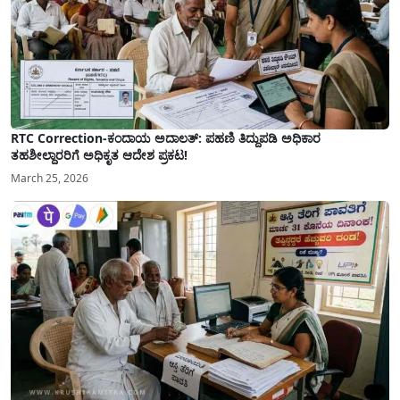
RTC Correction-ಕಂದಾಯ ಅದಾಲತ್: ಪಹಣಿ ತಿದ್ದುಪಡಿ ಅಧಿಕಾರ
ತಹಶೀಲ್ದಾರರಿಗೆ ಅಧಿಕೃತ ಆದೇಶ ಪ್ರಕಟ!
March 25, 2026