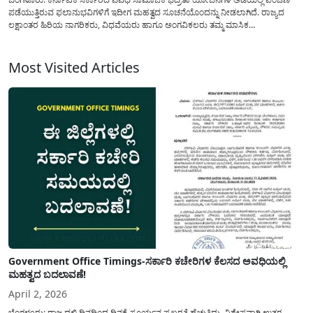
ಪಡೆಯುತ್ತಿರುವ ಫಲಾನುಭವಿಗಳಿಗೆ ಇದೀಗ ಮಹತ್ವದ ಸೂಚನೆಯೊಂದನ್ನು ನೀಡಲಾಗಿದೆ. ರಾಜ್ಯದ
ಲಕ್ಷಾಂತರ ಹಿರಿಯ ನಾಗರಿಕರು, ವಿಧವೆಯರು ಹಾಗೂ ಅಂಗವಿಕಲರು ತಮ್ಮ ಮಾಸಿಕ
ಪಿಂಚಣಿಯನ್ನು(Pension Scheme Latest News) ಯಾವುದೇ ಅಡೆತಡೆಯಿಲ್ಲದೆ ಪಡೆಯಲು ಈಗ
ಒಂದು ಪ್ರಮುಖ ಕೆಲಸವನ್ನು ಮಾಡಬೇಕಿದೆ. ಸರ್ಕಾರದ ಹೊಸ ನಿಯಮದಂತೆ ಪಿಂಚಣಿ...
Most Visited Articles
Government Office Timings-ಸರ್ಕಾರಿ ಕಚೇರಿಗಳ ಕೆಲಸದ ಅವಧಿಯಲ್ಲಿ
ಮಹತ್ವದ ಬದಲಾವಣೆ!
April 2, 2026
ಬೆಂಗಳೂರು: ರಾಜ್ಯದಲ್ಲಿ ದಿನದಿಂದ ದಿನಕ್ಕೆ ಸೂರ್ಯನ ಪ್ರಖರತೆ ಹೆಚ್ಚುತ್ತಿದ್ದು, ವಿಶೇಷವಾಗಿ ಉತ್ತರ