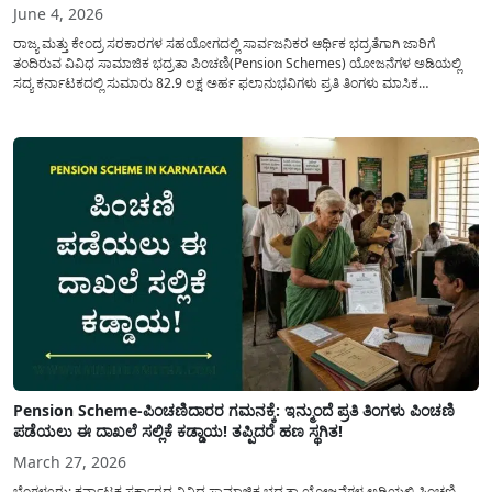
June 4, 2026
ರಾಜ್ಯ ಮತ್ತು ಕೇಂದ್ರ ಸರಕಾರಗಳ ಸಹಯೋಗದಲ್ಲಿ ಸಾರ್ವಜನಿಕರ ಆರ್ಥಿಕ ಭದ್ರತೆಗಾಗಿ ಜಾರಿಗೆ
ತಂದಿರುವ ವಿವಿಧ ಸಾಮಾಜಿಕ ಭದ್ರತಾ ಪಿಂಚಣಿ(Pension Schemes) ಯೋಜನೆಗಳ ಅಡಿಯಲ್ಲಿ
ಸದ್ಯ ಕರ್ನಾಟಕದಲ್ಲಿ ಸುಮಾರು 82.9 ಲಕ್ಷ ಅರ್ಹ ಫಲಾನುಭವಿಗಳು ಪ್ರತಿ ತಿಂಗಳು ಮಾಸಿಕ
ಪಿಂಚಣಿಯನ್ನು(Pichani Yojane) ಪಡೆಯುತ್ತಿದ್ದಾರೆ. ಆದರೆ, ಇತ್ತೀಚಿನ ನಿಯಮಾವಳಿಗಳ ಪರಿಶೀಲನೆ
ಹಾಗೂ ವಿಳಾಸ ದೃಡೀಕರಣ ಪ್ರಕ್ರಿಯೆಯಲ್ಲಿ ಉಂಟಾದ ಲೋಪದೋಷಗಳಿಂದಾಗಿ...
Pension Scheme-ಪಿಂಚಣಿದಾರರ ಗಮನಕ್ಕೆ: ಇನ್ಮುಂದೆ ಪ್ರತಿ ತಿಂಗಳು ಪಿಂಚಣಿ
ಪಡೆಯಲು ಈ ದಾಖಲೆ ಸಲ್ಲಿಕೆ ಕಡ್ಡಾಯ! ತಪ್ಪಿದರೆ ಹಣ ಸ್ಥಗಿತ!
March 27, 2026
ಬೆಂಗಳೂರು: ಕರ್ನಾಟಕ ಸರ್ಕಾರದ ವಿವಿಧ ಸಾಮಾಜಿಕ ಭದ್ರತಾ ಯೋಜನೆಗಳ ಅಡಿಯಲ್ಲಿ ಪಿಂಚಣಿ