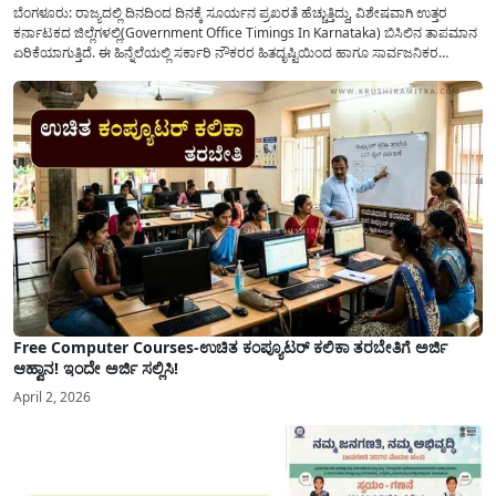
ಬೆಂಗಳೂರು: ರಾಜ್ಯದಲ್ಲಿ ದಿನದಿಂದ ದಿನಕ್ಕೆ ಸೂರ್ಯನ ಪ್ರಖರತೆ ಹೆಚ್ಚುತ್ತಿದ್ದು, ವಿಶೇಷವಾಗಿ ಉತ್ತರ
ಕರ್ನಾಟಕದ ಜಿಲ್ಲೆಗಳಲ್ಲಿ(Government Office Timings In Karnataka) ಬಿಸಿಲಿನ ತಾಪಮಾನ
ಏರಿಕೆಯಾಗುತ್ತಿದೆ. ಈ ಹಿನ್ನೆಲೆಯಲ್ಲಿ ಸರ್ಕಾರಿ ನೌಕರರ ಹಿತದೃಷ್ಟಿಯಿಂದ ಹಾಗೂ ಸಾರ್ವಜನಿಕರ
ಅನುಕೂಲಕ್ಕಾಗಿ ಕರ್ನಾಟಕ ಸರ್ಕಾರವು ಮಹತ್ವದ ನಿರ್ಧಾರವೊಂದನ್ನು ಕೈಗೊಂಡಿದೆ. ಕಿತ್ತೂರು ಕರ್ನಾಟಕ
ಮತ್ತು ಕಲ್ಯಾಣ ಕರ್ನಾಟಕದ ಒಟ್ಟು 9 ಜಿಲ್ಲೆಗಳಲ್ಲಿ ಏಪ್ರಿಲ್...
Free Computer Courses-ಉಚಿತ ಕಂಪ್ಯೂಟರ್ ಕಲಿಕಾ ತರಬೇತಿಗೆ ಅರ್ಜಿ
ಆಹ್ವಾನ! ಇಂದೇ ಅರ್ಜಿ ಸಲ್ಲಿಸಿ!
April 2, 2026