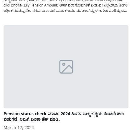
ಯೋಜನೆಯಡಿ(July Pension Amount) ಅರ್ಹ ಫಲಾನುಭವಿಗಳಿಗೆ ನೀಡುವ ಜುಲೈ-2025 ತಿಂಗಳ
ಆರ್ಥಿಕ ನೆರವನ್ನು ನೇರ ನಗದು ವರ್ಗಾವಣೆ ಮೂಲಕ ಜಮಾ ಮಾಡಲಾಗಿದ್ದು ಈ ಕುರಿತು ಒಂದಿಷ್ಟು ಅಗತ್ಯ
ಮಾಹಿತಿಯನ್ನು ಇಲ್ಲಿ ಹಂಚಿಕೊಳ್ಳಲಾಗಿದೆ. ನಮ್ಮ ರಾಜ್ಯದಲ್ಲಿ ಕಂದಾಯ ಇಲಾಖೆಯಡಿ(Karnataka
Revenue Department) ಕಾರ್ಯನಿರ್ವಹಿಸುವ ಪಿಂಚಣಿ...
Pension status check-ಮಾರ್ಚ-2024 ತಿಂಗಳ ಎಲ್ಲಾ ಬಗ್ಗೆಯ ಪಿಂಚಣಿ ಹಣ
ಬಿಡುಗಡೆ! ನಿಮಗೆ ಬಂತಾ ಚೆಕ್ ಮಾಡಿ.
March 17, 2024