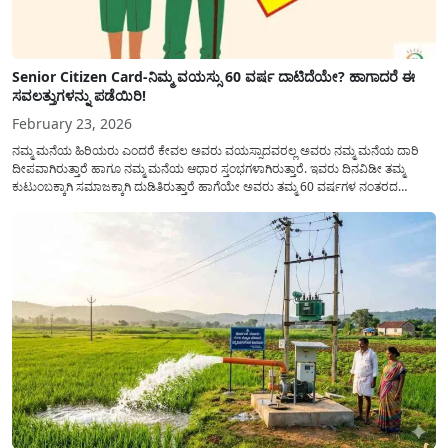
Senior Citizen Card-ನಿಮ್ಮ ವಯಸ್ಸು 60 ವರ್ಷ ದಾಟಿದೆಯೇ? ಹಾಗಾದರೆ ಈ
ಸವಲತ್ತುಗಳನ್ನು ಪಡೆಯಿರಿ!
February 23, 2026
ನಮ್ಮ ಮನೆಯ ಹಿರಿಯರು ಎಂದರೆ ಕೇವಲ ಅವರು ವಯಸ್ಸಾದವರಲ್ಲ ಅವರು ನಮ್ಮ ಮನೆಯ ದಾರಿ
ದೀಪವಾಗಿರುತ್ತಾರೆ ಹಾಗೂ ನಮ್ಮ ಮನೆಯ ಆಧಾರ ಸ್ತಂಭಗಳಾಗಿರುತ್ತಾರೆ. ಇವರು ದಿನವಿಡೀ ತಮ್ಮ
ಕುಟುಂಬಕ್ಕಾಗಿ ಸಮಾಜಕ್ಕಾಗಿ ದುಡಿತಿರುತ್ತಾರೆ ಹಾಗೆಯೇ ಅವರು ತಮ್ಮ 60 ವರ್ಷಗಳ ನಂತರದ
ಜೀವನವನ್ನು ನೆಮ್ಮದಿಯಿಂದ ಕಳೆಯಬೇಕೆಂಬುದು ಪ್ರತಿಯೊಬ್ಬರ ಕನಸಾಗಿರುತ್ತದೆ ಆದ್ದರಿಂದ ಸರ್ಕಾರವು
ಹಿರಿಯ ನಾಗರಿಕರ ಗುರುತಿನ ಚೀಟಿ...