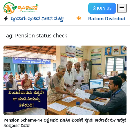
JOIN US
್ಯಾಂವಾರು ಇಂದಿನ ನೀರಿನ ಮಟ್ಟ!
✱
Ration Distribution-ಪಡಿತರದಾ
Tag:
Pension status check
Pension Scheme-14 ಲಕ್ಷ ಜನರ ಮಾಸಿಕ ಪಿಂಚಣಿ ಸ್ಥಗಿತ! ಕಾರಣವೇನು? ಇಲ್ಲಿದೆ
ಸಂಪೂರ್ಣ ವಿವರ!