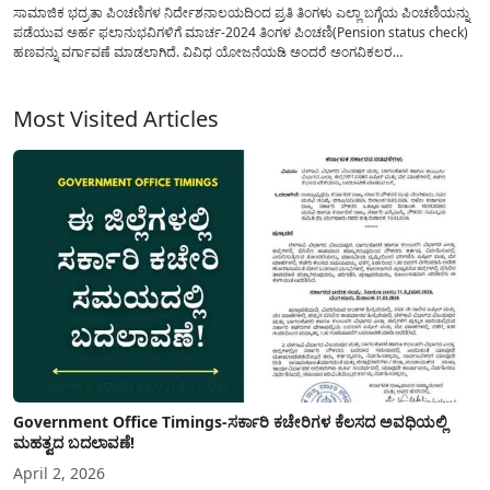
ಸಾಮಾಜಿಕ ಭದ್ರತಾ ಪಿಂಚಣಿಗಳ ನಿರ್ದೇಶನಾಲಯದಿಂದ ಪ್ರತಿ ತಿಂಗಳು ಎಲ್ಲಾ ಬಗ್ಗೆಯ ಪಿಂಚಣಿಯನ್ನು
ಪಡೆಯುವ ಅರ್ಹ ಫಲಾನುಭವಿಗಳಿಗೆ ಮಾರ್ಚ-2024 ತಿಂಗಳ ಪಿಂಚಣಿ(Pension status check)
ಹಣವನ್ನು ವರ್ಗಾವಣೆ ಮಾಡಲಾಗಿದೆ. ವಿವಿಧ ಯೋಜನೆಯಡಿ ಅಂದರೆ ಅಂಗವಿಕಲರ
ಪಿಂಚಣಿ(Disability Pay), ವಿಧವಾ ವೇತನ , ಸಂಧ್ಯಾ ಸುರಕ್ಷಾ (Sandhya Suraksha Pay),
(Manaswini Pay), ಮೈತ್ರಿ (Maitrhi Pay),ವೃದ್ಧರು, ಅಂಗವಿಕಲರು,...
Most Visited Articles
Government Office Timings-ಸರ್ಕಾರಿ ಕಚೇರಿಗಳ ಕೆಲಸದ ಅವಧಿಯಲ್ಲಿ
ಮಹತ್ವದ ಬದಲಾವಣೆ!
April 2, 2026