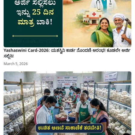
Yashaswini Card-2026: ಯಶಸ್ವಿನಿ ಕಾರ್ಡ ನೊಂದಣಿ ಆರಂಭ! ಕೂಡಲೇ ಅರ್ಜಿ
ಸಲ್ಲಿಸಿ!
March 5, 2026