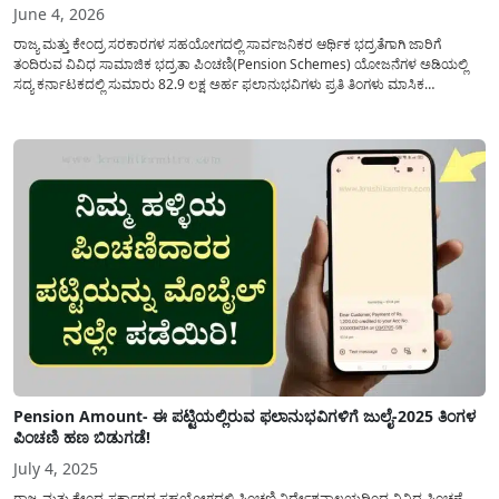
June 4, 2026
ರಾಜ್ಯ ಮತ್ತು ಕೇಂದ್ರ ಸರಕಾರಗಳ ಸಹಯೋಗದಲ್ಲಿ ಸಾರ್ವಜನಿಕರ ಆರ್ಥಿಕ ಭದ್ರತೆಗಾಗಿ ಜಾರಿಗೆ
ತಂದಿರುವ ವಿವಿಧ ಸಾಮಾಜಿಕ ಭದ್ರತಾ ಪಿಂಚಣಿ(Pension Schemes) ಯೋಜನೆಗಳ ಅಡಿಯಲ್ಲಿ
ಸದ್ಯ ಕರ್ನಾಟಕದಲ್ಲಿ ಸುಮಾರು 82.9 ಲಕ್ಷ ಅರ್ಹ ಫಲಾನುಭವಿಗಳು ಪ್ರತಿ ತಿಂಗಳು ಮಾಸಿಕ
ಪಿಂಚಣಿಯನ್ನು(Pichani Yojane) ಪಡೆಯುತ್ತಿದ್ದಾರೆ. ಆದರೆ, ಇತ್ತೀಚಿನ ನಿಯಮಾವಳಿಗಳ ಪರಿಶೀಲನೆ
ಹಾಗೂ ವಿಳಾಸ ದೃಡೀಕರಣ ಪ್ರಕ್ರಿಯೆಯಲ್ಲಿ ಉಂಟಾದ ಲೋಪದೋಷಗಳಿಂದಾಗಿ...
Pension Amount- ಈ ಪಟ್ಟಿಯಲ್ಲಿರುವ ಫಲಾನುಭವಿಗಳಿಗೆ ಜುಲೈ-2025 ತಿಂಗಳ
ಪಿಂಚಣಿ ಹಣ ಬಿಡುಗಡೆ!
July 4, 2025
ರಾಜ್ಯ ಮತ್ತು ಕೇಂದ್ರ ಸರ್ಕಾರದ ಸಹಯೋಗದಲ್ಲಿ ಪಿಂಚಣಿ ನಿರ್ದೇಶನಾಲಯದಿಂದ ವಿವಿಧ ಪಿಂಚಣೆ