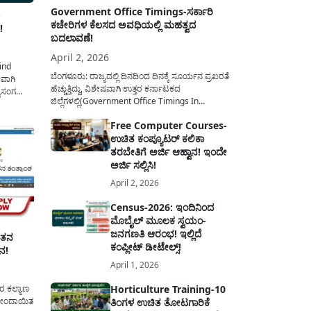
Government Office Timings-ಸರ್ಕಾರಿ
-
ಕಚೇರಿಗಳ ಕೆಲಸದ ಅವಧಿಯಲ್ಲಿ ಮಹತ್ವದ
!
ಬದಲಾವಣೆ!
April 2, 2026
ind
ಬೆಂಗಳೂರು: ರಾಜ್ಯದಲ್ಲಿ ದಿನದಿಂದ ದಿನಕ್ಕೆ ಸೂರ್ಯನ ಪ್ರಖರತೆ
ಕವಾಗಿ
ಹೆಚ್ಚುತ್ತಿದ್ದು, ವಿಶೇಷವಾಗಿ ಉತ್ತರ ಕರ್ನಾಟಕದ
ಯಾಸಂಗ
ಜಿಲ್ಲೆಗಳಲ್ಲಿ(Government Office Timings In
್ನು ಪಡೆಯಲು
Karnataka) ಬಿಸಿಲಿನ ತಾಪಮಾನ ಏರಿಕೆಯಾಗುತ್ತಿದೆ. ಈ
ಡ್ ಸರ್ಕಲ್
Free Computer Courses-
ಹಿನ್ನೆಲೆಯಲ್ಲಿ ಸರ್ಕಾರಿ ನೌಕರರ ಹಿತದೃಷ್ಟಿಯಿಂದ ಹಾಗೂ
ಲಿರುವ
ಉಚಿತ ಕಂಪ್ಯೂಟರ್ ಕಲಿಕಾ
ಸಾರ್ವಜನಿಕರ ಅನುಕೂಲಕ್ಕಾಗಿ ಕರ್ನಾಟಕ ಸರ್ಕಾರವು
ಮಹತ್ವದ ನಿರ್ಧಾರವೊಂದನ್ನು ಕೈಗೊಂಡಿದೆ. ಕಿತ್ತೂರು ಕರ್ನಾಟಕ
ತರಬೇತಿಗೆ ಅರ್ಜಿ ಆಹ್ವಾನ! ಇಂದೇ
ೊಂಡು
ಮತ್ತು ಕಲ್ಯಾಣ ಕರ್ನಾಟಕದ ಒಟ್ಟು 9 ಜಿಲ್ಲೆಗಳಲ್ಲಿ ಏಪ್ರಿಲ್...
ಅರ್ಜಿ ಸಲ್ಲಿಸಿ!
April 2, 2026
Census-2026: ಇಂದಿನಿಂದ
ಮೊಬೈಲ್ ಮೂಲಕ ಸ್ವಯಂ-
ಜನಗಣತಿ ಆರಂಭ! ಇಲ್ಲಿದೆ
ೇತನ
ಕಂಪ್ಲೀಟ್ ಡೀಟೇಲ್ಸ್!
ನ!
April 1, 2026
ರ ಕಲ್ಯಾಣ
Horticulture Training-10
ನೋಂದಾಯಿತ
ತಿಂಗಳ ಉಚಿತ ತೋಟಗಾರಿಕೆ