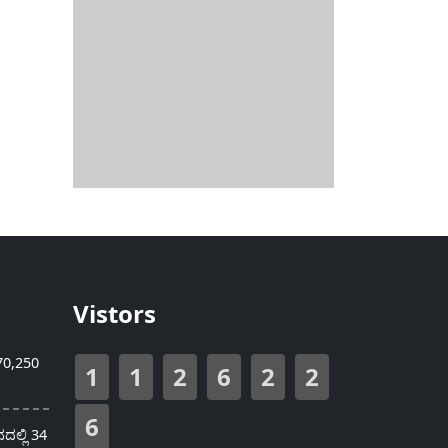
Vistors
70,250
1
1
2
6
2
2
6
ಲ್ಲಿ 34