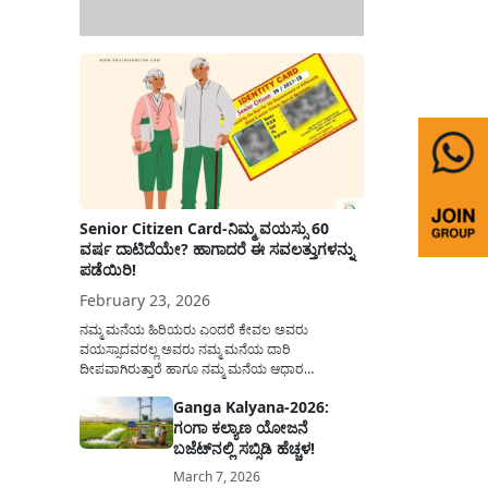
Senior Citizen Card-ನಿಮ್ಮ ವಯಸ್ಸು 60
ವರ್ಷ ದಾಟಿದೆಯೇ? ಹಾಗಾದರೆ ಈ ಸವಲತ್ತುಗಳನ್ನು
ಪಡೆಯಿರಿ!
February 23, 2026
ನಮ್ಮ ಮನೆಯ ಹಿರಿಯರು ಎಂದರೆ ಕೇವಲ ಅವರು
ವಯಸ್ಸಾದವರಲ್ಲ ಅವರು ನಮ್ಮ ಮನೆಯ ದಾರಿ
ದೀಪವಾಗಿರುತ್ತಾರೆ ಹಾಗೂ ನಮ್ಮ ಮನೆಯ ಆಧಾರ
ಸ್ತಂಭಗಳಾಗಿರುತ್ತಾರೆ. ಇವರು ದಿನವಿಡೀ ತಮ್ಮ ಕುಟುಂಬಕ್ಕಾಗಿ
Ganga Kalyana-2026:
ಸಮಾಜಕ್ಕಾಗಿ ದುಡಿತಿರುತ್ತಾರೆ ಹಾಗೆಯೇ ಅವರು ತಮ್ಮ 60
ಗಂಗಾ ಕಲ್ಯಾಣ ಯೋಜನೆ
ವರ್ಷಗಳ ನಂತರದ ಜೀವನವನ್ನು ನೆಮ್ಮದಿಯಿಂದ
ಕಳೆಯಬೇಕೆಂಬುದು ಪ್ರತಿಯೊಬ್ಬರ ಕನಸಾಗಿರುತ್ತದೆ ಆದ್ದರಿಂದ
ಬಜೆಟ್‌ನಲ್ಲಿ ಸಬ್ಸಿಡಿ ಹೆಚ್ಚಳ!
ಸರ್ಕಾರವು ಹಿರಿಯ ನಾಗರಿಕರ ಗುರುತಿನ ಚೀಟಿ...
March 7, 2026