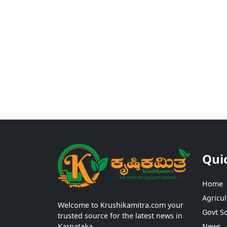
Qui
Home
Agricul
Welcome to Krushikamitra.com your
Govt S
trusted source for the latest news in
Karnataka.
News