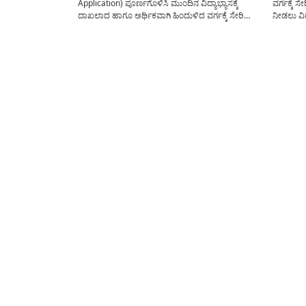
Application) ಪೂರ್ಣಗೊಳಿಸಿ ಮುಂದಿನ ವಿದ್ಯಾಭ್ಯಾಸಕ್ಕೆ
ವರ್ಗಕ್ಕೆ ಸೇ
ದಾಖಲಾದ ಹಾಗೂ ಅರ್ಥಿಕವಾಗಿ ಹಿಂದುಳಿದ ವರ್ಗಕ್ಕೆ ಸೇರಿದ
ನೀಡಲು ವಿದ
ಅರ್ಹ ವಿದ್ಯಾರ್ಥಿಗಳಿಗೆ ಶಿಷ್ಯವೇತನವನ್ನು ನೀಡಲು ಆನ್ಲೈನ್
ಆನ್ಲೈನ್ ಮ
ಮೂಲಕ ಅರ್ಜಿಯನ್ನು ಅಹ್ವಾನಿಸಲಾಗಿದೆ. ಸರೋಜಿನಿ
ಫೌಂಡೇಶನ್ 
ದಾಮೋದರನ್ ಫೌಂಡೇಶನ್ ವತಿಯಿಂದ ” ವಿದ್ಯಾಧನ್
foundati
ವಿದ್ಯಾರ್ಥಿವೇತನ-2025″ ಕಾರ್ಯಕ್ರಮದಡಿ(Vidyadhan
ಸಲ್ಲಿಸಬಹು
Scholorship) ಅರ್ಹ ವಿದ್ಯಾರ್ಥಿಗಳನ್ನು ಆಯ್ಕೆ ಮಾಡಲು
ದಾಖಲಾತಿಗ
ಆನ್ಲೈನ್ ಮೂಲಕ ಅರ್ಜಿಯನ್ನು...
ಅರ್ಜಿ ಸಲ್ಲ