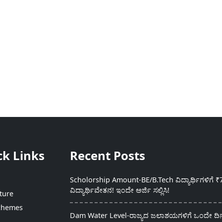
ck Links
Recent Posts
Scholorship Amount-BE/B.Tech ವಿದ್ಯಾರ್ಥಿಗಳಿಗೆ ₹
ವಿದ್ಯಾರ್ಥಿವೇತನ! ಇಂದೇ ಅರ್ಜಿ ಸಲ್ಲಿಸಿ!
ture
chemes
Dam Water Level-ರಾಜ್ಯದ ಜಲಾಶಯಗಳಿಗೆ ಒಂದೇ ದಿನದ