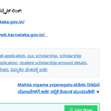
್ಸೈಟ್ ಲಿಂಕ್:
taka.gov.in/
wwb.karnataka.gov.in/
i application
,
puc scholarship
,
scholarship
pplication
,
student scholarship amount details
,
 ವೇತನ
,
ವಿದ್ಯಾರ್ಥಿ ವೇತನಕ್ಕೆ ಅರ್ಜಿ
Mahila nigama yojanegalu-ಮಹಿಳಾ ನಿಗಮದ
ಯೋಜನೆಗಳಿಗೆ ಅರ್ಜಿ ಸಲ್ಲಿಕೆ ದಿನಾಂಕ ಮುಂದೂಡಿಕೆ!
→
Join Now