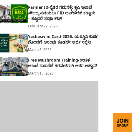
Farmer ID-ರೈತರ ಗಮನಕ್ಕೆ: ಕೃಷಿ ಇಲಾಖೆ
ಸೌಲಭ್ಯ ಪಡೆಯಲು FID ಅಪ್‌ಡೇಟ್ ಕಡ್ಡಾಯ
– ತಪ್ಪಿದರೆ ಸಬ್ಸಿಡಿ ಕಟ್!
February 22, 2026
Yashaswini Card-2026: ಯಶಸ್ವಿನಿ ಕಾರ್ಡ
ನೊಂದಣಿ ಆರಂಭ! ಕೂಡಲೇ ಅರ್ಜಿ ಸಲ್ಲಿಸಿ!
March 5, 2026
Free Mushroom Training-ಉಚಿತ
ಅಣಬೆ ಸಾಕಾಣಿಕೆ ತರಬೇತಿಗಾಗಿ ಅರ್ಜಿ ಆಹ್ವಾನ!
March 15, 2026