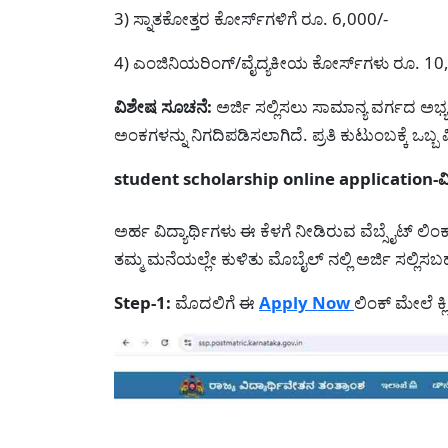
3) ಸ್ನಾತಕೋತ್ತರ ಕೋರ್ಸ್‌ಗಳಿಗೆ ರೂ. 6,000/-
4) ಎಂಜಿನಿಯರಿಂಗ್/ವೈದ್ಯಕೀಯ ಕೋರ್ಸ್‌ಗಳು ರೂ. 10,
ವಿಶೇಷ ಸೂಚನೆ:
ಅರ್ಜಿ ಸಲ್ಲಿಸಲು ಸಾಮಾನ್ಯ ವರ್ಗದ ಅಭ್
ಅಂಕಗಳನ್ನು ನಿಗದಿಪಡಿಸಲಾಗಿದೆ. ಪ್ರತಿ ಕುಟುಂಬಕ್ಕೆ ಒಬ್ಬ 
student scholarship online application-ವಿದ್ಯ
ಅರ್ಹ ವಿದ್ಯಾರ್ಥಿಗಳು ಈ ಕೆಳಗೆ ನೀಡಿರುವ ವೆಬ್ಸೈಟ್ ಲಿ
ತಮ್ಮ ಮನೆಯಲ್ಲೇ ಕುಳಿತು ಮೊಬೈಲ್ ನಲ್ಲಿ ಅರ್ಜಿ ಸಲ್ಲಿಸ
Step-1:
ಮೊದಲಿಗೆ ಈ
Apply Now
ಲಿಂಕ್ ಮೇಲೆ ಕ