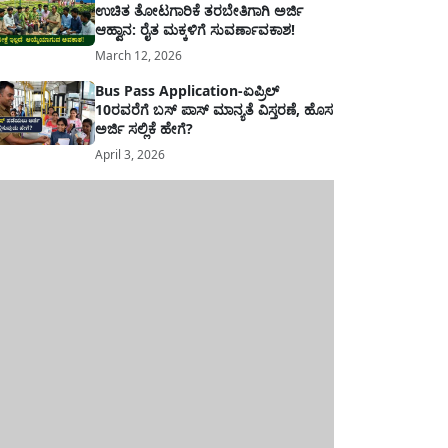
ಉಚಿತ ತೋಟಗಾರಿಕೆ ತರಬೇತಿಗಾಗಿ ಅರ್ಜಿ
ಆಹ್ವಾನ: ರೈತ ಮಕ್ಕಳಿಗೆ ಸುವರ್ಣಾವಕಾಶ!
March 12, 2026
Bus Pass Application-ಏಪ್ರಿಲ್
10ರವರೆಗೆ ಬಸ್ ಪಾಸ್ ಮಾನ್ಯತೆ ವಿಸ್ತರಣೆ, ಹೊಸ
ಅರ್ಜಿ ಸಲ್ಲಿಕೆ ಹೇಗೆ?
April 3, 2026