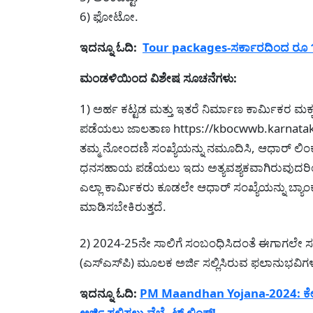
6) ಫೋಟೋ.
ಇದನ್ನೂ ಓದಿ:
Tour packages-ಸರ್ಕಾರದಿಂದ ರೂ 1
ಮಂಡಳಿಯಿಂದ ವಿಶೇಷ ಸೂಚನೆಗಳು:
1) ಅರ್ಹ ಕಟ್ಟಡ ಮತ್ತು ಇತರೆ ನಿರ್ಮಾಣ ಕಾರ್ಮಿಕರ ಮಕ
ಪಡೆಯಲು ಜಾಲತಾಣ https://kbocwwb.karnatak
ತಮ್ಮ ನೋಂದಣಿ ಸಂಖ್ಯೆಯನ್ನು ನಮೂದಿಸಿ, ಆಧಾರ್ ಲಿಂಕ
ಧನಸಹಾಯ ಪಡೆಯಲು ಇದು ಅತ್ಯವಶ್ಯಕವಾಗಿರುವುದರಿಂ
ಎಲ್ಲಾ ಕಾರ್ಮಿಕರು ಕೂಡಲೇ ಆಧಾರ್ ಸಂಖ್ಯೆಯನ್ನು ಬ್ಯಾ
ಮಾಡಿಸಬೇಕಿರುತ್ತದೆ.
2) 2024-25ನೇ ಸಾಲಿಗೆ ಸಂಬಂಧಿಸಿದಂತೆ ಈಗಾಗಲೇ ಸರ್ಕ
(ಎಸ್‍ಎಸ್‍ಪಿ) ಮೂಲಕ ಅರ್ಜಿ ಸಲ್ಲಿಸಿರುವ ಫಲಾನುಭವಿಗಳು
ಇದನ್ನೂ ಓದಿ:
PM Maandhan Yojana-2024: ಕೇಂದ್ರ
ಅರ್ಜಿ ಸಲ್ಲಿಸಲು ವೆಬ್ಸೈಟ್ ಲಿಂಕ್!