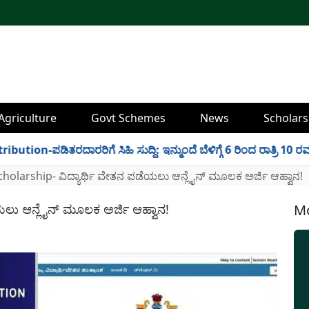
Agriculture
Govt Schemes
News
Scholars
-ಪಡಿತರದಾರರಿಗೆ ಸಿಹಿ ಸುದ್ದಿ: ಇನ್ಮುಂದೆ ಬೆಳಿಗ್ಗೆ 6 ರಿಂದ ರಾತ್ರಿ 10 ರವರೆಗ
holarship- ವಿದ್ಯಾರ್ಥಿ ವೇತನ ಪಡೆಯಲು ಆನ್ಲೈನ್ ಮೂಲಕ ಅರ್ಜಿ ಆಹ್ವಾನ!
ಯಲು ಆನ್ಲೈನ್ ಮೂಲಕ ಅರ್ಜಿ ಆಹ್ವಾನ!
Mo