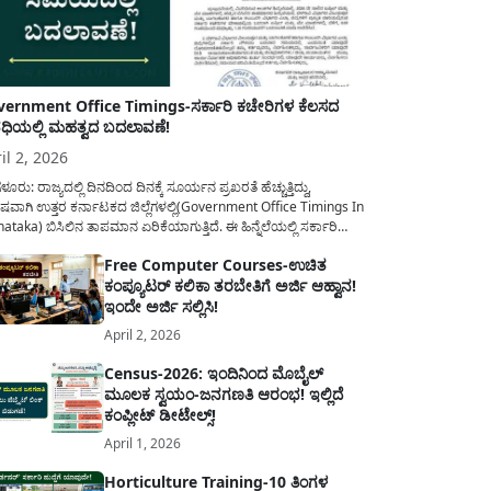
ernment Office Timings-ಸರ್ಕಾರಿ ಕಚೇರಿಗಳ ಕೆಲಸದ
ಿಯಲ್ಲಿ ಮಹತ್ವದ ಬದಲಾವಣೆ!
il 2, 2026
ಳೂರು: ರಾಜ್ಯದಲ್ಲಿ ದಿನದಿಂದ ದಿನಕ್ಕೆ ಸೂರ್ಯನ ಪ್ರಖರತೆ ಹೆಚ್ಚುತ್ತಿದ್ದು,
ಷವಾಗಿ ಉತ್ತರ ಕರ್ನಾಟಕದ ಜಿಲ್ಲೆಗಳಲ್ಲಿ(Government Office Timings In
ataka) ಬಿಸಿಲಿನ ತಾಪಮಾನ ಏರಿಕೆಯಾಗುತ್ತಿದೆ. ಈ ಹಿನ್ನೆಲೆಯಲ್ಲಿ ಸರ್ಕಾರಿ
ರರ ಹಿತದೃಷ್ಟಿಯಿಂದ ಹಾಗೂ ಸಾರ್ವಜನಿಕರ ಅನುಕೂಲಕ್ಕಾಗಿ ಕರ್ನಾಟಕ
Free Computer Courses-ಉಚಿತ
ಾರವು ಮಹತ್ವದ ನಿರ್ಧಾರವೊಂದನ್ನು ಕೈಗೊಂಡಿದೆ. ಕಿತ್ತೂರು ಕರ್ನಾಟಕ ಮತ್ತು
ಕಂಪ್ಯೂಟರ್ ಕಲಿಕಾ ತರಬೇತಿಗೆ ಅರ್ಜಿ ಆಹ್ವಾನ!
ಾಣ ಕರ್ನಾಟಕದ ಒಟ್ಟು 9 ಜಿಲ್ಲೆಗಳಲ್ಲಿ ಏಪ್ರಿಲ್...
ಇಂದೇ ಅರ್ಜಿ ಸಲ್ಲಿಸಿ!
April 2, 2026
Census-2026: ಇಂದಿನಿಂದ ಮೊಬೈಲ್
ಮೂಲಕ ಸ್ವಯಂ-ಜನಗಣತಿ ಆರಂಭ! ಇಲ್ಲಿದೆ
ಕಂಪ್ಲೀಟ್ ಡೀಟೇಲ್ಸ್!
April 1, 2026
Horticulture Training-10 ತಿಂಗಳ