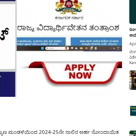
Gov
ಅವಧ
Apr
ಬೆಂಗ
ವಿಶೇ
Karn
ನೌಕ
ಸರ್ಕ
ಕಲ್ಯ
pp
ರ ಕಲ್ಯಾಣ ಮಂಡಳಿಯಿಂದ 2024-25ನೇ ಸಾಲಿನ ಅರ್ಹ ನೋಂದಾಯಿತ