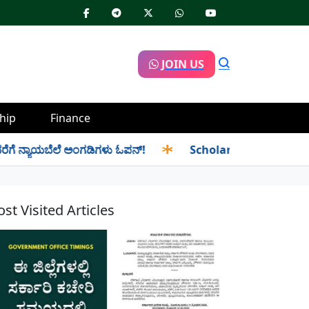
JOIN US
hip
Finance
ೆ ನ್ಯಾಯಬೆಲೆ ಅಂಗಡಿಗಳು ಓಪನ್!
✱
Scholarship Application-ಕಾರ್ಮಿಕ
st Visited Articles