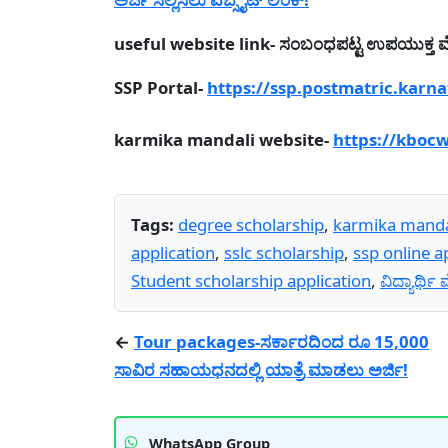
useful website link- ಸಂಬಂಧಪಟ್ಟ ಉಪಯುಕ್ತ ವೆಬ
SSP Portal-
https://ssp.postmatric.karna
karmika mandali website-
https://kboc
Tags:
degree scholarship
,
karmika mandal
application
,
sslc scholarship
,
ssp online a
Student scholarship application
,
ವಿದ್ಯಾರ್ಥಿ
←
Tour packages-ಸರ್ಕಾರದಿಂದ ರೂ 15,000
ಸಾವಿರ ಸಹಾಯಧನದಲ್ಲಿ ಯಾತ್ರೆ ಮಾಡಲು ಅರ್ಜಿ!
WhatsApp Group