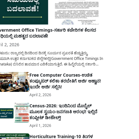
ernment Office Timings-ಸರ್ಕಾರಿ ಕಚೇರಿಗಳ ಕೆಲಸದ
ಿಯಲ್ಲಿ ಮಹತ್ವದ ಬದಲಾವಣೆ!
il 2, 2026
ಳೂರು: ರಾಜ್ಯದಲ್ಲಿ ದಿನದಿಂದ ದಿನಕ್ಕೆ ಸೂರ್ಯನ ಪ್ರಖರತೆ ಹೆಚ್ಚುತ್ತಿದ್ದು,
ಷವಾಗಿ ಉತ್ತರ ಕರ್ನಾಟಕದ ಜಿಲ್ಲೆಗಳಲ್ಲಿ(Government Office Timings In
ataka) ಬಿಸಿಲಿನ ತಾಪಮಾನ ಏರಿಕೆಯಾಗುತ್ತಿದೆ. ಈ ಹಿನ್ನೆಲೆಯಲ್ಲಿ ಸರ್ಕಾರಿ
ರರ ಹಿತದೃಷ್ಟಿಯಿಂದ ಹಾಗೂ ಸಾರ್ವಜನಿಕರ ಅನುಕೂಲಕ್ಕಾಗಿ ಕರ್ನಾಟಕ
Free Computer Courses-ಉಚಿತ
ಾರವು ಮಹತ್ವದ ನಿರ್ಧಾರವೊಂದನ್ನು ಕೈಗೊಂಡಿದೆ. ಕಿತ್ತೂರು ಕರ್ನಾಟಕ ಮತ್ತು
ಕಂಪ್ಯೂಟರ್ ಕಲಿಕಾ ತರಬೇತಿಗೆ ಅರ್ಜಿ ಆಹ್ವಾನ!
ಾಣ ಕರ್ನಾಟಕದ ಒಟ್ಟು 9 ಜಿಲ್ಲೆಗಳಲ್ಲಿ ಏಪ್ರಿಲ್...
ಇಂದೇ ಅರ್ಜಿ ಸಲ್ಲಿಸಿ!
April 2, 2026
Census-2026: ಇಂದಿನಿಂದ ಮೊಬೈಲ್
ಮೂಲಕ ಸ್ವಯಂ-ಜನಗಣತಿ ಆರಂಭ! ಇಲ್ಲಿದೆ
ಕಂಪ್ಲೀಟ್ ಡೀಟೇಲ್ಸ್!
April 1, 2026
Horticulture Training-10 ತಿಂಗಳ