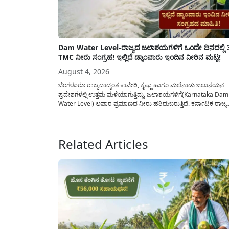
Dam Water Level-ರಾಜ್ಯದ ಜಲಾಶಯಗಳಿಗೆ ಒಂದೇ ದಿನದಲ್ಲಿ 
TMC ನೀರು ಸಂಗ್ರಹ! ಇಲ್ಲಿದೆ ಡ್ಯಾಂವಾರು ಇಂದಿನ ನೀರಿನ ಮಟ್ಟ!
August 4, 2026
ಬೆಂಗಳೂರು: ರಾಜ್ಯದಾದ್ಯಂತ ಕಾವೇರಿ, ಕೃಷ್ಣಾ ಹಾಗೂ ಮಲೆನಾಡು ಜಲಾನಯನ
ಪ್ರದೇಶಗಳಲ್ಲಿ ಉತ್ತಮ ಮಳೆಯಾಗುತ್ತಿದ್ದು, ಜಲಾಶಯಗಳಿಗೆ(Karnataka Dam
Water Level) ಅಪಾರ ಪ್ರಮಾಣದ ನೀರು ಹರಿದುಬರುತ್ತಿದೆ. ಕರ್ನಾಟಕ ರಾಜ್ಯ
ನೈಸರ್ಗಿಕ ವಿಕೋಪ ಉಸ್ತುವಾರಿ ಕೇಂದ್ರ (KSNDMC) ಬಿಡುಗಡೆ ಮಾಡಿರುವ ಆಗಸ
04, 2026ರ ವರದಿಯಂತೆ, ರಾಜ್ಯದ ಪ್ರಮುಖ 14 ಜಲಾಶಯಗಳಿಗೆ ಒಂದೇ ದಿನದ
ಬರೋಬ್ಬರಿ 34.8 TMC...
Related Articles