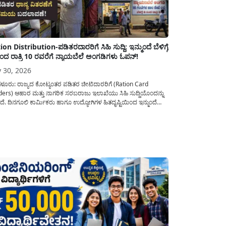
ion Distribution-ಪಡಿತರದಾರರಿಗೆ ಸಿಹಿ ಸುದ್ದಿ: ಇನ್ಮುಂದೆ ಬೆಳಿಗ್ಗೆ
ಿಂದ ರಾತ್ರಿ 10 ರವರೆಗೆ ನ್ಯಾಯಬೆಲೆ ಅಂಗಡಿಗಳು ಓಪನ್!
y 30, 2026
ಗಳೂರು: ರಾಜ್ಯದ ಕೋಟ್ಯಂತರ ಪಡಿತರ ಚೀಟಿದಾರರಿಗೆ (Ration Card
ders) ಆಹಾರ ಮತ್ತು ನಾಗರಿಕ ಸರಬರಾಜು ಇಲಾಖೆಯು ಸಿಹಿ ಸುದ್ದಿಯೊಂದನ್ನು
ದೆ. ದಿನಗೂಲಿ ಕಾರ್ಮಿಕರು ಹಾಗೂ ಉದ್ಯೋಗಿಗಳ ಹಿತದೃಷ್ಟಿಯಿಂದ ಇನ್ಮುಂದೆ
ಯದ ಎಲ್ಲಾ ನ್ಯಾಯಬೆಲೆ ಅಂಗಡಿಗಳನ್ನು ಪ್ರತಿ ದಿನ ಬೆಳಿಗ್ಗೆ 6:00 ಗಂಟೆಯಿಂದ ರಾತ್ರಿ
0 ಗಂಟೆಯವರೆಗೆ ಕಡ್ಡಾಯವಾಗಿ ತೆರೆದಿಟ್ಟು ಪಡಿತರ ಧಾನ್ಯ ವಿತರಿಸುವಂತೆ
ಖೆಯ...