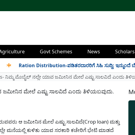
Agriculture
Govt Schemes
News
Scholars
Ration Distribution-ಪಡಿತರದಾರರಿಗೆ ಸಿಹಿ ಸುದ್ದಿ: ಇನ್ಮುಂದೆ ಬೆಳಿಗ್ಗೆ 
s- ನಿಮ್ಮ ಮೊಬೈಲ್ ನಲ್ಲೇ ಯಾವ ಜಮೀನಿನ ಮೇಲೆ ಎಷ್ಟು ಸಾಲವಿದೆ ಎಂದು ತಿಳ
ಾವ ಜಮೀನಿನ ಮೇಲೆ ಎಷ್ಟು ಸಾಲವಿದೆ ಎಂದು ತಿಳಿಯಬವುದು.
Mo
ಿರುವವರು ಆ ಜಮೀನಿನ ಮೇಲೆ ಎಷ್ಟು ಸಾಲವಿದೆ(Crop loan) ಮತ್ತು
ಲ್ಲೇ ಮನೆಯಲ್ಲಿ ಕುಳಿತು ಯಾವ ಸರಕಾರಿ ಕಚೇರಿಗೆ ಭೇಟಿ ಮಾಡದೆ