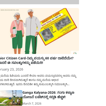
ior Citizen Card-ನಿಮ್ಮ ವಯಸ್ಸು 60 ವರ್ಷ ದಾಟಿದೆಯೇ?
ಾದರೆ ಈ ಸವಲತ್ತುಗಳನ್ನು ಪಡೆಯಿರಿ!
ruary 23, 2026
ಮ ಮನೆಯ ಹಿರಿಯರು ಎಂದರೆ ಕೇವಲ ಅವರು ವಯಸ್ಸಾದವರಲ್ಲ ಅವರು ನಮ್ಮ
ಯ ದಾರಿ ದೀಪವಾಗಿರುತ್ತಾರೆ ಹಾಗೂ ನಮ್ಮ ಮನೆಯ ಆಧಾರ
ಭಗಳಾಗಿರುತ್ತಾರೆ. ಇವರು ದಿನವಿಡೀ ತಮ್ಮ ಕುಟುಂಬಕ್ಕಾಗಿ ಸಮಾಜಕ್ಕಾಗಿ
ಿತಿರುತ್ತಾರೆ ಹಾಗೆಯೇ ಅವರು ತಮ್ಮ 60 ವರ್ಷಗಳ ನಂತರದ ಜೀವನವನ್ನು
Ganga Kalyana-2026: ಗಂಗಾ ಕಲ್ಯಾಣ
ಮದಿಯಿಂದ ಕಳೆಯಬೇಕೆಂಬುದು ಪ್ರತಿಯೊಬ್ಬರ ಕನಸಾಗಿರುತ್ತದೆ ಆದ್ದರಿಂದ
ಯೋಜನೆ ಬಜೆಟ್‌ನಲ್ಲಿ ಸಬ್ಸಿಡಿ ಹೆಚ್ಚಳ!
ಾರವು ಹಿರಿಯ ನಾಗರಿಕರ ಗುರುತಿನ ಚೀಟಿ...
March 7, 2026