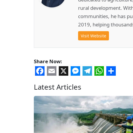
rural development. Wit
communities, he has pub
2019, helping thousand
Visit Website
Share Now:
Facebook
Email
X
Messenger
Telegram
WhatsA
Share
Latest Articles