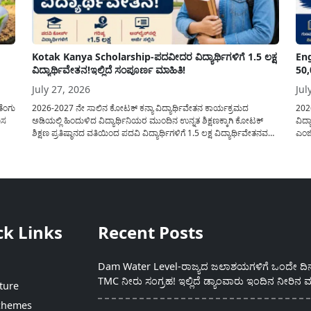
Kotak Kanya Scholarship-ಪದವೀದರ ವಿದ್ಯಾರ್ಥಿಗಳಿಗೆ 1.5 ಲಕ್ಷ
Eng
ವಿದ್ಯಾರ್ಥಿವೇತನ!ಇಲ್ಲಿದೆ ಸಂಪೂರ್ಣ ಮಾಹಿತಿ!
50,
July 27, 2026
Jul
ತೆಂಗು
2026-2027 ನೇ ಸಾಲಿನ ಕೋಟಕ್ ಕನ್ಯಾ ವಿದ್ಯಾರ್ಥಿವೇತನ ಕಾರ್ಯಕ್ರಮದ
202
ೊಸ
ಅಡಿಯಲ್ಲಿ ಹಿಂದುಳಿದ ವಿದ್ಯಾರ್ಥಿನಿಯರ ಮುಂದಿನ ಉನ್ನತ ಶಿಕ್ಷಣಕ್ಕಾಗಿ ಕೋಟಕ್
ವಿದ್
ಶಿಕ್ಷಣ ಪ್ರತಿಷ್ಠಾನದ ವತಿಯಿಂದ ಪದವಿ ವಿದ್ಯಾರ್ಥಿಗಳಿಗೆ 1.5 ಲಕ್ಷ ವಿದ್ಯಾರ್ಥಿವೇತನವನ್ನು
ಎಂಜಿ
ಪಡೆಯಲು ಅರ್ಜಿಯನ್ನು ಆಹ್ವಾನಿಸಲಾಗಿದೆ. ಈ ವಿದ್ಯಾರ್ಥಿವೇತನವು 12 ನೇ
ನೆರ
ತರಗತಿಯಲ್ಲಿ ಉತ್ತೀರ್ಣರಾಗಿರುವ ಮತ್ತು ಪ್ರತಿಷ್ಠಿತ ವೃತ್ತಿಪರ ಪದವಿ ಕೋರ್ಸ್‌ಗಳಲ್ಲಿ
ವಿದ್
ಸೇರಲು ಬಯಸುವ ಅರ್ಹ ವಿದ್ಯಾರ್ಥಿನಿಯರು...
ಕಾರ್
ಭಾರತ
ಮುಕ್ತ
ck Links
Recent Posts
Dam Water Level-ರಾಜ್ಯದ ಜಲಾಶಯಗಳಿಗೆ ಒಂದೇ ದಿನದ
TMC ನೀರು ಸಂಗ್ರಹ! ಇಲ್ಲಿದೆ ಡ್ಯಾಂವಾರು ಇಂದಿನ ನೀರಿನ ಮ
ture
chemes