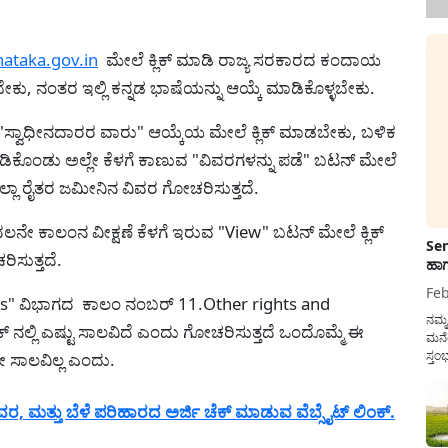
nataka.gov.in
ಮೇಲೆ ಕ್ಲಿಕ್ ಮಾಡಿ ರಾಜ್ಯ ಸರಕಾರದ ಕಂದಾಯ
ು, ನಂತರ ಇಲ್ಲಿ ಕನ್ನಡ ಭಾಷೆಯನ್ನು ಆಯ್ಕೆ ಮಾಡಿಕೊಳ್ಳಬೇಕು.
ಸ್ವಾಧೀನದಾರರ ವಾರು" ಆಯ್ಕೆಯ ಮೇಲೆ ಕ್ಲಿಕ್ ಮಾಡಬೇಕು, ಬಳಿಕ
ೆ ಮಾಡಿಕೊಂಡು ಅಲ್ಲೇ ಕೆಳಗೆ ಕಾಣುವ "ವಿವರಗಳನ್ನು ಪಡೆ" ಬಟನ್ ಮೇಲೆ
ಎಲ್ಲಾ ರೈತರ ಜಮೀನಿನ ವಿವರ ಗೋಚರಿಸುತ್ತದೆ.
ದಲನೇ ಕಾಲಂನ ವೀಕ್ಷಣೆ ಕೆಳಗೆ ಇರುವ "View" ಬಟನ್ ಮೇಲೆ ಕ್ಲಿಕ್
Sen
ಸುತ್ತದೆ.
ಹಾಗ
Feb
s" ವಿಭಾಗದ ಕಾಲಂ ನಂಬರ್ 11.Other rights and
ನಮ್
ಕ್ ನಲ್ಲಿ ಎಷ್ಟು ಸಾಲವಿದೆ ಎಂದು ಗೋಚರಿಸುತ್ತದೆ ಒಂದೊಮ್ಮೆ ಈ
ಮನೆ
ಸ್ತಂ
ೇ ಸಾಲವಿಲ್ಲ ಎಂದು.
ದುಡ
ನೆಮ್
ಿವರ, ಮತ್ತು ಬೆಳೆ ಪರಿಹಾರದ ಅರ್ಜಿ ಚೆಕ್ ಮಾಡುವ ವೆಬ್ಸೈಟ್ ಲಿಂಕ್.
ಸರ್ಕ