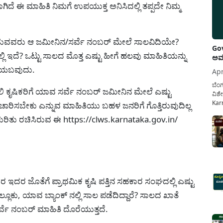
ೆ ಈ ಮಾಹಿತಿ ನಿಮಗೆ ಉಪಯುಕ್ತ ಅನಿಸಿದಲ್ಲಿ ತಪ್ಪದೇ ನಿಮ್ಮ
ುವವರು ಆ ಜಮೀನಿನ/ಸರ್ವೆ ನಂಬರ್ ಮೇಲೆ ಸಾಲವಿದಿಯೇ?
Gov
ಲ್ಲಿ ಇದೆ? ಒಟ್ಟು ಸಾಲದ ಮೊತ್ತ ಎಷ್ಟು ಹೀಗೆ ಹಲವು ಮಾಹಿತಿಯನ್ನು
ಅವಧ
ಿಳಿಯಬವುದು.
Apr
ಬೆಂಗ
 ಕೃಷಿಕರಿಗೆ ಯಾವ ಸರ್ವೆ ನಂಬರ್ ಜಮೀನಿನ ಮೇಲೆ ಎಷ್ಟು
ವಿಶೇ
Karn
 ವಿಚಾರಿಸಬೇಕು ಎನ್ನುವ ಮಾಹಿತಿಯು ಬಹಳ ಜನರಿಗೆ ಗೊತ್ತಿರುವುದಿಲ್ಲ
ನೌಕ
ಾಲ ಕುರಿತು ರಚಿಸಿರುವ ಈ https://clws.karnataka.gov.in/
ಸರ್ಕ
ಕಲ್ಯ
ವಿವರ ಇದರ ಜೊತೆಗೆ ಪ್ರಾಥಮಿಕ ಕೃಷಿ ಪತ್ತಿನ ಸಹಕಾರ ಸಂಘದಲ್ಲಿ ಎಷ್ಟು
ಲ್ಲೂಕು, ಯಾವ ಬ್ಯಾಂಕ್ ನಲ್ಲಿ ಸಾಲ ಪಡೆದಿದ್ದಾರೆ? ಸಾಲದ ಖಾತೆ
ರ್ವೆ ನಂಬರ್ ಮಾಹಿತಿ ದೊರೆಯುತ್ತದೆ.