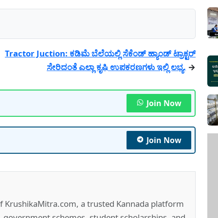
Tractor Juction: ಕಡಿಮೆ ಬೆಲೆಯಲ್ಲಿ ಸೆಕೆಂಡ್ ಹ್ಯಾಂಡ್ ಟ್ರಾಕ್ಟರ್
ಸೇರಿದಂತೆ ಎಲ್ಲಾ ಕೃಷಿ ಉಪಕರಣಗಳು ಇಲ್ಲಿ ಲಭ್ಯ.
→
Join Now
Join Now
of KrushikaMitra.com, a trusted Kannada platform
e, government schemes, student scholarships, and