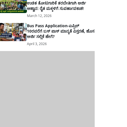
ಉಚಿತ ತೋಟಗಾರಿಕೆ ತರಬೇತಿಗಾಗಿ ಅರ್ಜಿ
ಆಹ್ವಾನ: ರೈತ ಮಕ್ಕಳಿಗೆ ಸುವರ್ಣಾವಕಾಶ!
March 12, 2026
Bus Pass Application-ಏಪ್ರಿಲ್
10ರವರೆಗೆ ಬಸ್ ಪಾಸ್ ಮಾನ್ಯತೆ ವಿಸ್ತರಣೆ, ಹೊಸ
ಅರ್ಜಿ ಸಲ್ಲಿಕೆ ಹೇಗೆ?
April 3, 2026