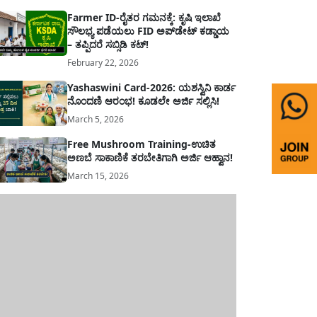
Farmer ID-ರೈತರ ಗಮನಕ್ಕೆ: ಕೃಷಿ ಇಲಾಖೆ
ಸೌಲಭ್ಯ ಪಡೆಯಲು FID ಅಪ್‌ಡೇಟ್ ಕಡ್ಡಾಯ
– ತಪ್ಪಿದರೆ ಸಬ್ಸಿಡಿ ಕಟ್!
February 22, 2026
Yashaswini Card-2026: ಯಶಸ್ವಿನಿ ಕಾರ್ಡ
ನೊಂದಣಿ ಆರಂಭ! ಕೂಡಲೇ ಅರ್ಜಿ ಸಲ್ಲಿಸಿ!
March 5, 2026
Free Mushroom Training-ಉಚಿತ
ಅಣಬೆ ಸಾಕಾಣಿಕೆ ತರಬೇತಿಗಾಗಿ ಅರ್ಜಿ ಆಹ್ವಾನ!
March 15, 2026