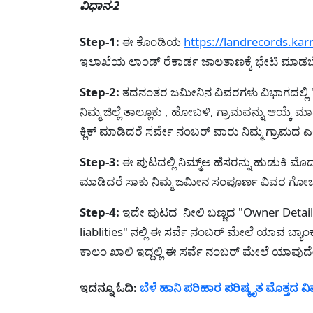
ವಿಧಾನ-2
Step-1:
ಈ ಕೊಂಡಿಯ
https://landrecords.kar
ಇಲಾಖೆಯ ಲಾಂಡ್ ರೆಕಾರ್ಡ ಜಾಲತಾಣಕ್ಕೆ ಭೇಟಿ ಮಾಡಬೇಕ
Step-2:
ತದನಂತರ ಜಮೀನಿನ ವಿವರಗಳು ವಿಭಾಗದಲ್ಲಿ "
ನಿಮ್ಮ ಜಿಲ್ಲೆ ತಾಲ್ಲೂಕು , ಹೋಬಳಿ, ಗ್ರಾಮವನ್ನು ಆಯ್ಕ
ಕ್ಲಿಕ್ ಮಾಡಿದರೆ ಸರ್ವೇ ನಂಬರ್ ವಾರು ನಿಮ್ಮ ಗ್ರಾಮದ 
Step-3:
ಈ ಪುಟದಲ್ಲಿ ನಿಮ್ಮ್ಅ ಹೆಸರನ್ನು ಹುಡುಕಿ ಮೊ
ಮಾಡಿದರೆ ಸಾಕು ನಿಮ್ಮ ಜಮೀನ ಸಂಪೂರ್ಣ ವಿವರ ಗೋಚರಿ
Step-4:
ಇದೇ ಪುಟದ ನೀಲಿ ಬಣ್ಣದ "Owner Detail
liablities" ನಲ್ಲಿ ಈ ಸರ್ವೆ ನಂಬರ್ ಮೇಲೆ ಯಾವ ಬ್ಯಾಂ
ಕಾಲಂ ಖಾಲಿ ಇದ್ದಲ್ಲಿ ಈ ಸರ್ವೆ ನಂಬರ್ ಮೇಲೆ ಯಾವುದ
ಇದನ್ನೂ ಓದಿ:
ಬೆಳೆ ಹಾನಿ ಪರಿಹಾರ ಪರಿಷ್ಕೃತ ಮೊತ್ತದ ವ