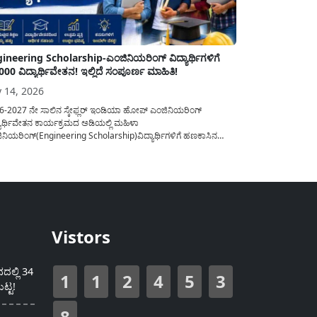
ineering Scholarship-ಎಂಜಿನಿಯರಿಂಗ್ ವಿದ್ಯಾರ್ಥಿಗಳಿಗೆ
000 ವಿದ್ಯಾರ್ಥಿವೇತನ! ಇಲ್ಲಿದೆ ಸಂಪೂರ್ಣ ಮಾಹಿತಿ!
y 14, 2026
6-2027 ನೇ ಸಾಲಿನ ಸ್ಕೇಫ್ಲರ್ ಇಂಡಿಯಾ ಹೋಪ್ ಎಂಜಿನಿಯರಿಂಗ್
ಯಾರ್ಥಿವೇತನ ಕಾರ್ಯಕ್ರಮದ ಅಡಿಯಲ್ಲಿ ಮಹಿಳಾ
ನಿಯರಿಂಗ್(Engineering Scholarship)ವಿದ್ಯಾರ್ಥಿಗಳಿಗೆ ಹಣಕಾಸಿನ
ವನ್ನು ನೀಡಲು ಈ ಯೋಜನೆಯ ವತಿಯಿಂದ ವಿದ್ಯಾರ್ಥಿಗಳಿಗೆ 50,000
ಯಾರ್ಥಿವೇತನವನ್ನು ಪಡೆಯಲು ಅರ್ಜಿಯನ್ನು ಆಹ್ವಾನಿಸಲಾಗಿದೆ. ಈ ವಿದ್ಯಾರ್ಥಿವೇತನ
ಯಕ್ರಮವನ್ನು 2019 ರಲ್ಲಿ ಸ್ಥಾಪಿಸಲಾಗಿದ್ದು, ಎಂಜಿನಿಯರಿಂಗ್ ವಲಯದಲ್ಲಿ
ದಾದ್ಯಂತ ಪ್ರಥಮ ವರ್ಷದ ಮಹಿಳಾ ಎಂಜಿನಿಯರಿಂಗ್ ವಿದ್ಯಾರ್ಥಿಗಳಿಗೆ
ವಾಗಿದೆ,...
Vistors
ಲ್ಲಿ 34
1
1
2
4
5
3
ಟ್ಟ!
8