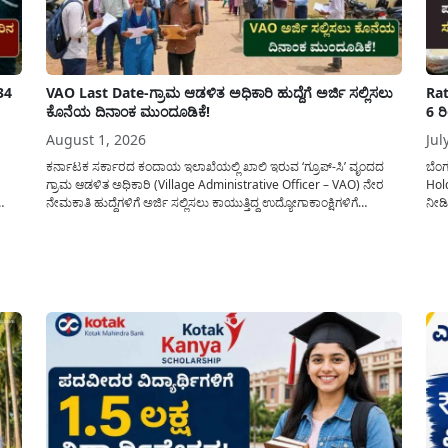
34
VAO Last Date-ಗ್ರಾಮ ಆಡಳಿತ ಅಧಿಕಾರಿ ಹುದ್ದೆಗೆ ಅರ್ಜಿ ಸಲ್ಲಿಸಲು
Rat
ಕೊನೆಯ ದಿನಾಂಕ ಮುಂದೂಡಿಕೆ!
6 ರ
August 1, 2026
Jul
ಕರ್ನಾಟಕ ಸರ್ಕಾರದ ಕಂದಾಯ ಇಲಾಖೆಯಲ್ಲಿ ಖಾಲಿ ಇರುವ ‘ಗ್ರೂಪ್-ಸಿ’ ವೃಂದದ
ಬೆಂ
ಗ್ರಾಮ ಆಡಳಿತ ಅಧಿಕಾರಿ (Village Administrative Officer – VAO) ನೇರ
Hol
ನೇಮಕಾತಿ ಹುದ್ದೆಗಳಿಗೆ ಅರ್ಜಿ ಸಲ್ಲಿಸಲು ಕಾಯುತ್ತಿದ್ದ ಉದ್ಯೋಗಾಕಾಂಕ್ಷಿಗಳಿಗೆ
ನೀಡಿ
್ಟ್
ಕರ್ನಾಟಕ ಪರೀಕ್ಷಾ ಪ್ರಾಧಿಕಾರ (KEA) ಬಿಗ್ ರಿಲೀಫ್ ನೀಡಿದೆ. ಅರ್ಜಿ ಸಲ್ಲಿಕೆಯ
ರಾಜ್
ಲ್ಲಿ
ಅವಧಿಯನ್ನು ವಿಸ್ತರಿಸಿ ಅಧಿಕೃತ ಪ್ರಕಟಣೆ ಹೊರಡಿಸಿದ್ದು, ಇದುವರೆಗೆ ಅರ್ಜಿ ಸಲ್ಲಿಸಲು...
10:0
ಇಲಾ