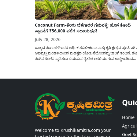
Coconut Farm-ತೆಂಗು ಬೆಳೆಗಾರರ ಗಮನಕ್ಕೆ: ಹೊಸ ತೋಟ
ಸ್ಥಾಪನೆಗೆ ₹56,000 ವರೆಗೆ ಸಹಾಯಧನ!
July 28, 2026
ರಾಜ್ಯದ ತೆಂಗು ಬೆಳೆಗಾರರ ಆರ್ಥಿಕ ಸಬಲೀಕರಣ ಮತ್ತು ಕೃಷಿ ಕ್ಷೇತ್ರದ ಪ್ರಗತಿಗಾಗಿ 
ಅಭಿವೃದ್ದಿ ಮಂಡಳಿಯಿಂದ ಮಹತ್ವದ ಯೋಜನೆಯೊಂದನ್ನು ಜಾರಿಗೆ ತಂದಿದೆ. ಹ
ತೆಂಗಿನ ತೋಟ ಸ್ಥಾಪಿಸಲು ಬಯಸುವ ರೈತರಿಗೆ ಆಸರೆಯಾಗುವ ಉದ್ದೇಶದಿಂದ
ಸರ್ಕಾರವು ಪ್ರತಿ ಹೆಕ್ಟೇರ್‌ಗೆ ಗರಿಷ್ಠ ₹56,000 ವರೆಗೆ ಧನಸಹಾಯ ಪಡೆಯಲು
ಅರ್ಜಿಯನ್ನು ಆಹ್ವಾನಿಸಿದೆ. ತೆಂಗು ಅಭಿವೃದ್ದಿ ಮಂಡಳಿಯ ಯೋಜನೆ ಅಡಿಯಲ್ಲಿ
ನೀಡಲಾಗುವ...
Qui
Home
Agricul
Welcome to Krushikamitra.com your
Govt S
trusted source for the latest news in