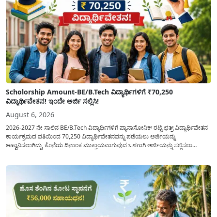
Scholorship Amount-BE/B.Tech ವಿದ್ಯಾರ್ಥಿಗಳಿಗೆ ₹70,250
ವಿದ್ಯಾರ್ಥಿವೇತನ! ಇಂದೇ ಅರ್ಜಿ ಸಲ್ಲಿಸಿ!
August 6, 2026
2026-2027 ನೇ ಸಾಲಿನ BE/B.Tech ವಿದ್ಯಾರ್ಥಿಗಳಿಗೆ ಪ್ಯಾನಾಸೋನಿಕ್ ರಟ್ಟಿ ಛತ್ರ್ ವಿದ್ಯಾರ್ಥಿವೇತನ
ಕಾರ್ಯಕ್ರಮದ ವತಿಯಿಂದ 70,250 ವಿದ್ಯಾರ್ಥಿವೇತನವನ್ನು ಪಡೆಯಲು ಅರ್ಜಿಯನ್ನು
ಆಹ್ವಾನಿಸಲಾಗಿದ್ದು, ಕೊನೆಯ ದಿನಾಂಕ ಮುಕ್ತಾಯವಾಗುವುದ ಒಳಗಾಗಿ ಅರ್ಜಿಯನ್ನು ಸಲ್ಲಿಸಲು
ಕೋರಿದೆ. ಆರ್ಥಿಕವಾಗಿ ಹಿಂದುಳಿದ ಹಾಗೂ ಬಡ ಕುಟುಂಬ ವರ್ಗದ ವಿದ್ಯಾರ್ಥಿಗಳು ಅವರ ಮುಂದಿನ
ಶಿಕ್ಷಣವನ್ನು ಮುಂದುವರಿಸಲು ಯಾವುದೇ ಅಡಚಣೆಯಾಗದಂತೆ ನೋಡಿಕೊಳ್ಳಲು ಈ ಯೋಜನೆಯನ್ನು
ಜಾರಿಗೆ...