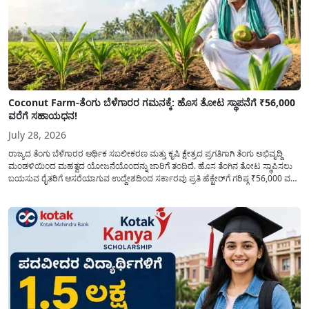
Coconut Farm-ತೆಂಗು ಬೆಳೆಗಾರರ ಗಮನಕ್ಕೆ: ಹೊಸ ತೋಟ ಸ್ಥಾಪನೆಗೆ ₹56,000
ವರೆಗೆ ಸಹಾಯಧನ!
July 28, 2026
ರಾಜ್ಯದ ತೆಂಗು ಬೆಳೆಗಾರರ ಆರ್ಥಿಕ ಸಬಲೀಕರಣ ಮತ್ತು ಕೃಷಿ ಕ್ಷೇತ್ರದ ಪ್ರಗತಿಗಾಗಿ ತೆಂಗು ಅಭಿವೃದ್ದಿ
ಮಂಡಳಿಯಿಂದ ಮಹತ್ವದ ಯೋಜನೆಯೊಂದನ್ನು ಜಾರಿಗೆ ತಂದಿದೆ. ಹೊಸ ತೆಂಗಿನ ತೋಟ ಸ್ಥಾಪಿಸಲು
ಬಯಸುವ ರೈತರಿಗೆ ಆಸರೆಯಾಗುವ ಉದ್ದೇಶದಿಂದ ಸರ್ಕಾರವು ಪ್ರತಿ ಹೆಕ್ಟೇರ್‌ಗೆ ಗರಿಷ್ಠ ₹56,000 ವರೆಗೆ
ಧನಸಹಾಯ ಪಡೆಯಲು ಅರ್ಜಿಯನ್ನು ಆಹ್ವಾನಿಸಿದೆ. ತೆಂಗು ಅಭಿವೃದ್ದಿ ಮಂಡಳಿಯ ಯೋಜನೆ
ಅಡಿಯಲ್ಲಿ ನೀಡಲಾಗುವ...