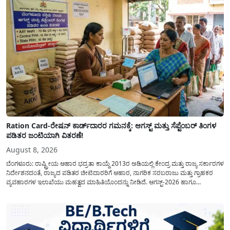
Ration Card-ರೇಷನ್ ಕಾರ್ಡ್‍ದಾರರ ಗಮನಕ್ಕೆ: ಆಗಸ್ಟ್ ಮತ್ತು ಸೆಪ್ಟೆಂಬರ್ ತಿಂಗಳ
ಪಡಿತರ ಜಂಟಿಯಾಗಿ ವಿತರಣೆ!
August 8, 2026
ಬೆಂಗಳೂರು: ರಾಷ್ಟ್ರೀಯ ಆಹಾರ ಭದ್ರತಾ ಕಾಯ್ದೆ 2013ರ ಅಡಿಯಲ್ಲಿ ಕೇಂದ್ರ ಮತ್ತು ರಾಜ್ಯ ಸರ್ಕಾರಗಳ
ನಿರ್ದೇಶನದಂತೆ, ರಾಜ್ಯದ ಪಡಿತರ ಚೀಟಿದಾರರಿಗೆ ಆಹಾರ, ನಾಗರಿಕ ಸರಬರಾಜು ಮತ್ತು ಗ್ರಾಹಕರ
ವ್ಯವಹಾರಗಳ ಇಲಾಖೆಯು ಮಹತ್ವದ ಮಾಹಿತಿಯೊಂದನ್ನು ನೀಡಿದೆ. ಆಗಸ್ಟ್-2026 ಹಾಗೂ
ಸೆಪ್ಟೆಂಬರ್-2026 ಈ ಎರಡೂ ತಿಂಗಳ ಆಹಾರ ಧಾನ್ಯಗಳ ವಿತರಣೆಯನ್ನು ಆಗಸ್ಟ್ ಮಾಹೆಯಲ್ಲೇ ಒಟ್ಟಿಗೆ
(ಜಂಟಿಯಾಗಿ) ನೀಡಲು ನಿರ್ಧರಿಸಲಾಗಿದೆ....