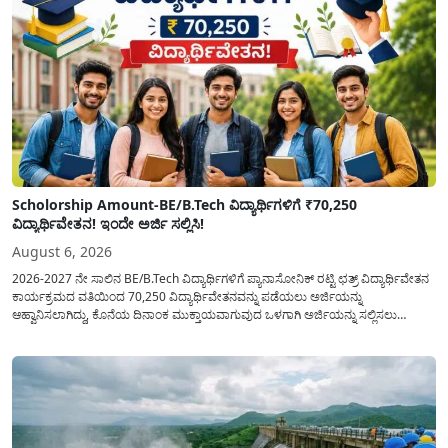
Scholorship Amount-BE/B.Tech ವಿದ್ಯಾರ್ಥಿಗಳಿಗೆ ₹70,250
ವಿದ್ಯಾರ್ಥಿವೇತನ! ಇಂದೇ ಅರ್ಜಿ ಸಲ್ಲಿಸಿ!
August 6, 2026
2026-2027 ನೇ ಸಾಲಿನ BE/B.Tech ವಿದ್ಯಾರ್ಥಿಗಳಿಗೆ ಪ್ಯಾನಾಸೋನಿಕ್ ರಟ್ಟಿ ಛತ್ರ್ ವಿದ್ಯಾರ್ಥಿವೇತನ
ಕಾರ್ಯಕ್ರಮದ ವತಿಯಿಂದ 70,250 ವಿದ್ಯಾರ್ಥಿವೇತನವನ್ನು ಪಡೆಯಲು ಅರ್ಜಿಯನ್ನು
ಆಹ್ವಾನಿಸಲಾಗಿದ್ದು, ಕೊನೆಯ ದಿನಾಂಕ ಮುಕ್ತಾಯವಾಗುವುದ ಒಳಗಾಗಿ ಅರ್ಜಿಯನ್ನು ಸಲ್ಲಿಸಲು
ಕೋರಿದೆ. ಆರ್ಥಿಕವಾಗಿ ಹಿಂದುಳಿದ ಹಾಗೂ ಬಡ ಕುಟುಂಬ ವರ್ಗದ ವಿದ್ಯಾರ್ಥಿಗಳು ಅವರ ಮುಂದಿನ
ಶಿಕ್ಷಣವನ್ನು ಮುಂದುವರಿಸಲು ಯಾವುದೇ ಅಡಚಣೆಯಾಗದಂತೆ ನೋಡಿಕೊಳ್ಳಲು ಈ ಯೋಜನೆಯನ್ನು
ಜಾರಿಗೆ...