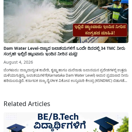
Dam Water Level-ರಾಜ್ಯದ ಜಲಾಶಯಗಳಿಗೆ ಒಂದೇ ದಿನದಲ್ಲಿ 34 TMC ನೀರು
ಸಂಗ್ರಹ! ಇಲ್ಲಿದೆ ಡ್ಯಾಂವಾರು ಇಂದಿನ ನೀರಿನ ಮಟ್ಟ!
August 4, 2026
ಬೆಂಗಳೂರು: ರಾಜ್ಯದಾದ್ಯಂತ ಕಾವೇರಿ, ಕೃಷ್ಣಾ ಹಾಗೂ ಮಲೆನಾಡು ಜಲಾನಯನ ಪ್ರದೇಶಗಳಲ್ಲಿ ಉತ್ತಮ
ಮಳೆಯಾಗುತ್ತಿದ್ದು, ಜಲಾಶಯಗಳಿಗೆ(Karnataka Dam Water Level) ಅಪಾರ ಪ್ರಮಾಣದ ನೀರು
ಹರಿದುಬರುತ್ತಿದೆ. ಕರ್ನಾಟಕ ರಾಜ್ಯ ನೈಸರ್ಗಿಕ ವಿಕೋಪ ಉಸ್ತುವಾರಿ ಕೇಂದ್ರ (KSNDMC) ಬಿಡುಗಡೆ
ಮಾಡಿರುವ ಆಗಸ್ಟ್ 04, 2026ರ ವರದಿಯಂತೆ, ರಾಜ್ಯದ ಪ್ರಮುಖ 14 ಜಲಾಶಯಗಳಿಗೆ ಒಂದೇ
ದಿನದಲ್ಲಿ ಬರೋಬ್ಬರಿ 34.8 TMC...
Related Articles