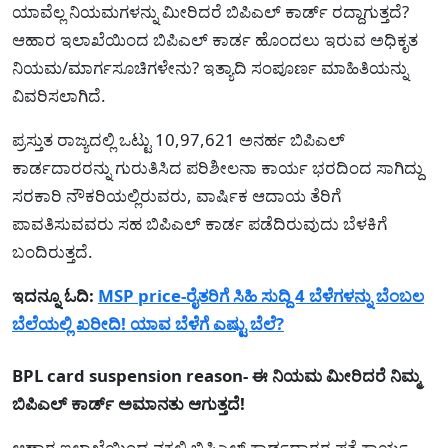
ಯಾವೆಲ್ಲ ನಿಯಮಗಳನ್ನು ಮೀರಿದರೆ ಬಿಪಿಎಲ್ ಕಾರ್ಡ್ ರದ್ದಾಗುತ್ತದೆ?
ಆಹಾರ ಇಲಾಖೆಯಿಂದ ಬಿಪಿಎಲ್ ಕಾರ್ಡ ಹೊಂದಲು ಇರುವ ಅಧಿಕೃತ
ನಿಯಮ/ಮಾರ್ಗಸೂಚಿಗಳೇನು? ಇತ್ಯಾದಿ ಸಂಪೂರ್ಣ ಮಾಹಿತಿಯನ್ನು
ವಿವರಿಸಲಾಗಿದೆ.
ಪ್ರಸ್ತುತ ರಾಜ್ಯದಲ್ಲಿ ಒಟ್ಟು 10,97,621 ಅನರ್ಹ ಬಿಪಿಎಲ್
ಕಾರ್ಡದಾರರನ್ನು ಗುರುತಿಸಿದ ಪರಿಶೀಲನಾ ಕಾರ್ಯ ಭರದಿಂದ ಸಾಗಿದ್ದು
ಸರಕಾರಿ ನೌಕರಿಯಲ್ಲಿರುವರು, ವಾರ್ಷಿಕ ಆದಾಯ ತೆರಿಗೆ
ಪಾವತಿಸುವವರು ಸಹ ಬಿಪಿಎಲ್ ಕಾರ್ಡ ಪಡೆದಿರುವುದು ಬೆಳಕಿಗೆ
ಬಂದಿರುತ್ತದೆ.
ಇದನ್ನೂ ಓದಿ:
MSP price-ರೈತರಿಗೆ ಸಿಹಿ ಸುದ್ದಿ 4 ಬೆಳೆಗಳನ್ನು ಬೆಂಬಲ
ಬೆಲೆಯಲ್ಲಿ ಖರೀದಿ! ಯಾವ ಬೆಳೆಗೆ ಎಷ್ಟು ಬೆಲೆ?
BPL card suspension reason- ಈ ನಿಯಮ ಮೀರಿದರೆ ನಿಮ್ಮ
ಬಿಪಿಎಲ್ ಕಾರ್ಡ್ ಅಮಾನತು ಆಗುತ್ತದೆ!
ಆಹಾರ‍ ಇಲಾಖೆಯಿಂದ ನಕಲಿ ಬಿಪಿಎಲ್ ಕಾರ್ಡದಾರರ ಪತ್ತೆ ಕಾರ್ಯ