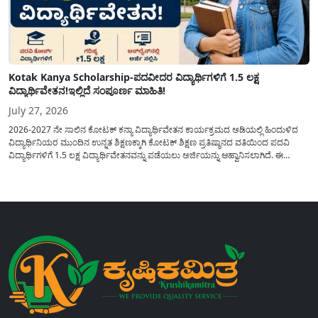
Kotak Kanya Scholarship-ಪದವೀದರ ವಿದ್ಯಾರ್ಥಿಗಳಿಗೆ 1.5 ಲಕ್ಷ
ವಿದ್ಯಾರ್ಥಿವೇತನ!ಇಲ್ಲಿದೆ ಸಂಪೂರ್ಣ ಮಾಹಿತಿ!
July 27, 2026
2026-2027 ನೇ ಸಾಲಿನ ಕೋಟಕ್ ಕನ್ಯಾ ವಿದ್ಯಾರ್ಥಿವೇತನ ಕಾರ್ಯಕ್ರಮದ ಅಡಿಯಲ್ಲಿ ಹಿಂದುಳಿದ
ವಿದ್ಯಾರ್ಥಿನಿಯರ ಮುಂದಿನ ಉನ್ನತ ಶಿಕ್ಷಣಕ್ಕಾಗಿ ಕೋಟಕ್ ಶಿಕ್ಷಣ ಪ್ರತಿಷ್ಠಾನದ ವತಿಯಿಂದ ಪದವಿ
ವಿದ್ಯಾರ್ಥಿಗಳಿಗೆ 1.5 ಲಕ್ಷ ವಿದ್ಯಾರ್ಥಿವೇತನವನ್ನು ಪಡೆಯಲು ಅರ್ಜಿಯನ್ನು ಆಹ್ವಾನಿಸಲಾಗಿದೆ. ಈ
ವಿದ್ಯಾರ್ಥಿವೇತನವು 12 ನೇ ತರಗತಿಯಲ್ಲಿ ಉತ್ತೀರ್ಣರಾಗಿರುವ ಮತ್ತು ಪ್ರತಿಷ್ಠಿತ ವೃತ್ತಿಪರ ಪದವಿ
ಕೋರ್ಸ್‌ಗಳಲ್ಲಿ ಸೇರಲು ಬಯಸುವ ಅರ್ಹ ವಿದ್ಯಾರ್ಥಿನಿಯರು...