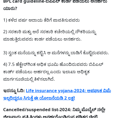
BPL card guideline-ಬಿಪಿಎಲ್ ಕಾರ್ಡ ಪಡೆಯಲು ಅನರ್ಹರು
ಯಾರು?
1) ಕಳೆದ ವರ್ಷ ಆದಾಯ ತೆರಿಗೆ ಪಾವತಿಸುವವರು
2) ಸರಕಾರಿ ಮತ್ತು ಅರೆ ಸರಕಾರಿ ಕಚೇರಿಯಲ್ಲಿ ನೌಕರಿಯನ್ನು
ಮಾಡುತ್ತಿರುವವರು ಕಾರ್ಡ ಪಡೆಯಲು ಅನರ್ಹರು.
3) ಸ್ವಂತ ಮನೆಯನ್ನು ಕಟ್ಟಿಸಿ ಆ ಮನೆಗಳನ್ನು ಬಾಡಿಗೆ ಕೊಟ್ಟಿರುವವರು.
4) 7.5 ಹೆಕ್ಟೇರ್‌ಗಿಂತ ಅಧಿಕ ಭೂಮಿ ಹೊಂದಿರುವವರು ಬಿಪಿಎಲ್
ಕಾರ್ಡ್ ಪಡೆಯಲು ಅರ್ಹರಲ್ಲ ಎಂದು ಇಲಾಖಾ ಅಧಿಕೃತ
ಮಾರ್ಗಸೂಚಿಯಲ್ಲಿ ತಿಳಿಸಲಾಗಿದೆ.
ಇದನ್ನೂ ಓದಿ:
Life insurance yojana-2024: ಅಪಘಾತ ವಿಮೆ
ಇಲ್ಲದಿದ್ದರೂ ಸಿಗುತ್ತೆ ಈ ಯೋಜನೆಯಡಿ 2 ಲಕ್ಷ!
Cancelled/suspended list-2024: ನಿಮ್ಮ ಮೊಬೈಲ್ ನಲ್ಲೇ
ಜಿಲ್ಲಾವಾರು ಪ್ರತಿ ತಿಂಗಳು ಅನರ್ಹಗೊಂಡಿರುವ ಪಡಿತರ ಚೀಟಿ