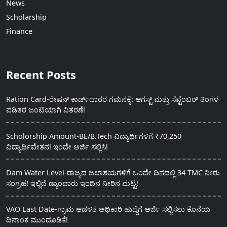
News
Scholarship
Finance
Recent Posts
Ration Card-ರೇಷನ್ ಕಾರ್ಡ್‍ದಾರರ ಗಮನಕ್ಕೆ: ಆಗಸ್ಟ್ ಮತ್ತು ಸೆಪ್ಟೆಂಬರ್ ತಿಂಗಳ
ಪಡಿತರ ಜಂಟಿಯಾಗಿ ವಿತರಣೆ!
Scholorship Amount-BE/B.Tech ವಿದ್ಯಾರ್ಥಿಗಳಿಗೆ ₹70,250
ವಿದ್ಯಾರ್ಥಿವೇತನ! ಇಂದೇ ಅರ್ಜಿ ಸಲ್ಲಿಸಿ!
Dam Water Level-ರಾಜ್ಯದ ಜಲಾಶಯಗಳಿಗೆ ಒಂದೇ ದಿನದಲ್ಲಿ 34 TMC ನೀರು
ಸಂಗ್ರಹ! ಇಲ್ಲಿದೆ ಡ್ಯಾಂವಾರು ಇಂದಿನ ನೀರಿನ ಮಟ್ಟ!
VAO Last Date-ಗ್ರಾಮ ಆಡಳಿತ ಅಧಿಕಾರಿ ಹುದ್ದೆಗೆ ಅರ್ಜಿ ಸಲ್ಲಿಸಲು ಕೊನೆಯ
ದಿನಾಂಕ ಮುಂದೂಡಿಕೆ!