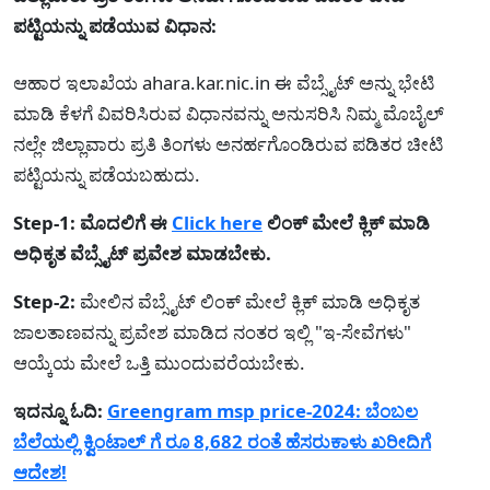
ಪಟ್ಟಿಯನ್ನು ಪಡೆಯುವ ವಿಧಾನ:
ಆಹಾರ ಇಲಾಖೆಯ ahara.kar.nic.in ಈ ವೆಬ್ಸೈಟ್ ಅನ್ನು ಭೇಟಿ
ಮಾಡಿ ಕೆಳಗೆ ವಿವರಿಸಿರುವ ವಿಧಾನವನ್ನು ಅನುಸರಿಸಿ ನಿಮ್ಮ ಮೊಬೈಲ್
ನಲ್ಲೇ ಜಿಲ್ಲಾವಾರು ಪ್ರತಿ ತಿಂಗಳು ಅನರ್ಹಗೊಂಡಿರುವ ಪಡಿತರ ಚೀಟಿ
ಪಟ್ಟಿಯನ್ನು ಪಡೆಯಬಹುದು.
Step-1: ಮೊದಲಿಗೆ ಈ
Click here
ಲಿಂಕ್ ಮೇಲೆ ಕ್ಲಿಕ್ ಮಾಡಿ
ಅಧಿಕೃತ ವೆಬ್ಸೈಟ್ ಪ್ರವೇಶ ಮಾಡಬೇಕು.
Step-2:
ಮೇಲಿನ ವೆಬ್ಸೈಟ್ ಲಿಂಕ್ ಮೇಲೆ ಕ್ಲಿಕ್ ಮಾಡಿ ಅಧಿಕೃತ
ಜಾಲತಾಣವನ್ನು ಪ್ರವೇಶ ಮಾಡಿದ ನಂತರ ಇಲ್ಲಿ "ಇ-ಸೇವೆಗಳು"
ಆಯ್ಕೆಯ ಮೇಲೆ ಒತ್ತಿ ಮುಂದುವರೆಯಬೇಕು.
ಇದನ್ನೂ ಓದಿ:
Greengram msp price-2024: ಬೆಂಬಲ
ಬೆಲೆಯಲ್ಲಿ ಕ್ವಿಂಟಾಲ್ ಗೆ ರೂ 8,682 ರಂತೆ ಹೆಸರುಕಾಳು ಖರೀದಿಗೆ
ಆದೇಶ!