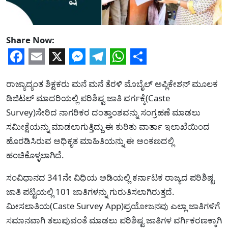
Share Now:
Facebook
Email
X
Messenger
Telegram
WhatsApp
Share
ರಾಜ್ಯಾದ್ಯಂತ ಶಿಕ್ಷಕರು ಮನೆ ಮನೆ ತೆರಳಿ ಮೊಬೈಲ್ ಅಪ್ಲಿಕೇಶನ್ ಮೂಲಕ
ಡಿಜಿಟಲ್ ಮಾದರಿಯಲ್ಲಿ ಪರಿಶಿಷ್ಟ ಜಾತಿ ವರ್ಗಕ್ಕೆ(Caste
Survey)ಸೇರಿದ ನಾಗರಿಕರ ದಂತ್ತಾಂಶವನ್ನು ಸಂಗ್ರಹಣೆ ಮಾಡಲು
ಸಮೀಕ್ಷೆಯನ್ನು ಮಾಡಲಾಗುತ್ತಿದ್ದು ಈ ಕುರಿತು ವಾರ್ತಾ ಇಲಾಖೆಯಿಂದ
ಹೊರಡಿಸಿರುವ ಅಧಿಕೃತ ಮಾಹಿತಿಯನ್ನು ಈ ಅಂಕಣದಲ್ಲಿ
ಹಂಚಿಕೊಳ್ಳಲಾಗಿದೆ.
ಸಂವಿಧಾನದ 341ನೇ ವಿಧಿಯ ಅಡಿಯಲ್ಲಿ ಕರ್ನಾಟಕ ರಾಜ್ಯದ ಪರಿಶಿಷ್ಟ
ಜಾತಿ ಪಟ್ಟಿಯಲ್ಲಿ 101 ಜಾತಿಗಳನ್ನು ಗುರುತಿಸಲಾಗಿರುತ್ತದೆ.
ಮೀಸಲಾತಿಯ(Caste Survey App)ಪ್ರಯೋಜನವು ಎಲ್ಲಾ ಜಾತಿಗಳಿಗೆ
ಸಮಾನವಾಗಿ ತಲುಪುವಂತೆ ಮಾಡಲು ಪರಿಶಿಷ್ಟ ಜಾತಿಗಳ ವರ್ಗಿಕರಣಕ್ಕಾಗಿ