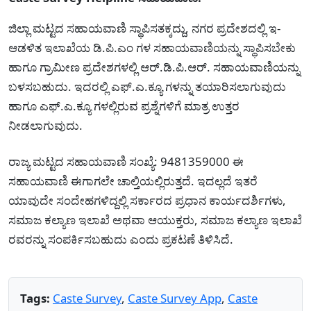
ಜಿಲ್ಲಾ ಮಟ್ಟದ ಸಹಾಯವಾಣಿ ಸ್ಥಾಪಿಸತಕ್ಕದ್ದು, ನಗರ ಪ್ರದೇಶದಲ್ಲಿ ಇ-
ಆಡಳಿತ ಇಲಾಖೆಯ ಡಿ.ಪಿ.ಎಂ ಗಳ ಸಹಾಯವಾಣಿಯನ್ನು ಸ್ಥಾಪಿಸಬೇಕು
ಹಾಗೂ ಗ್ರಾಮೀಣ ಪ್ರದೇಶಗಳಲ್ಲಿ ಆರ್.ಡಿ.ಪಿ.ಆರ್. ಸಹಾಯವಾಣಿಯನ್ನು
ಬಳಸಬಹುದು. ಇದರಲ್ಲಿ ಎಫ್.ಎ.ಕ್ಯೂ ಗಳನ್ನು ತಯಾರಿಸಲಾಗುವುದು
ಹಾಗೂ ಎಫ್.ಎ.ಕ್ಯೂ ಗಳಲ್ಲಿರುವ ಪ್ರಶ್ನೆಗಳಿಗೆ ಮಾತ್ರ ಉತ್ತರ
ನೀಡಲಾಗುವುದು.
ರಾಜ್ಯ ಮಟ್ಟದ ಸಹಾಯವಾಣಿ ಸಂಖ್ಯೆ: 9481359000 ಈ
ಸಹಾಯವಾಣಿ ಈಗಾಗಲೇ ಚಾಲ್ತಿಯಲ್ಲಿರುತ್ತದೆ. ಇದಲ್ಲದೆ ಇತರೆ
ಯಾವುದೇ ಸಂದೇಹಗಳಿದ್ದಲ್ಲಿ ಸರ್ಕಾರದ ಪ್ರಧಾನ ಕಾರ್ಯದರ್ಶಿಗಳು,
ಸಮಾಜ ಕಲ್ಯಾಣ ಇಲಾಖೆ ಅಥವಾ ಆಯುಕ್ತರು, ಸಮಾಜ ಕಲ್ಯಾಣ ಇಲಾಖೆ
ರವರನ್ನು ಸಂಪರ್ಕಿಸಬಹುದು ಎಂದು ಪ್ರಕಟಣೆ ತಿಳಿಸಿದೆ.
Tags:
Caste Survey
,
Caste Survey App
,
Caste