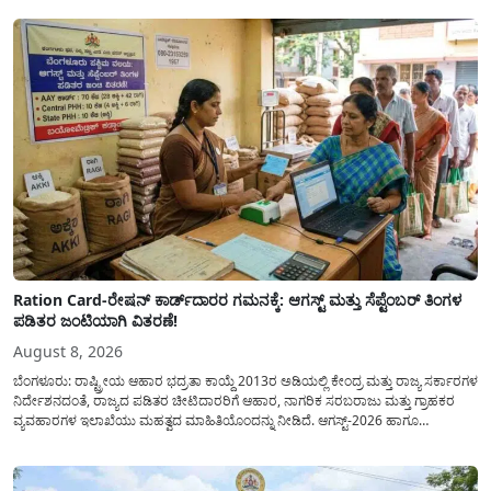
ಸಂಖ್ಯೆಗಳ ಹಿಂದಿನ ಸಂಪೂರ್ಣ...
Ration Card-ರೇಷನ್ ಕಾರ್ಡ್‍ದಾರರ ಗಮನಕ್ಕೆ: ಆಗಸ್ಟ್ ಮತ್ತು ಸೆಪ್ಟೆಂಬರ್ ತಿಂಗಳ
ಪಡಿತರ ಜಂಟಿಯಾಗಿ ವಿತರಣೆ!
August 8, 2026
ಬೆಂಗಳೂರು: ರಾಷ್ಟ್ರೀಯ ಆಹಾರ ಭದ್ರತಾ ಕಾಯ್ದೆ 2013ರ ಅಡಿಯಲ್ಲಿ ಕೇಂದ್ರ ಮತ್ತು ರಾಜ್ಯ ಸರ್ಕಾರಗಳ
ನಿರ್ದೇಶನದಂತೆ, ರಾಜ್ಯದ ಪಡಿತರ ಚೀಟಿದಾರರಿಗೆ ಆಹಾರ, ನಾಗರಿಕ ಸರಬರಾಜು ಮತ್ತು ಗ್ರಾಹಕರ
ವ್ಯವಹಾರಗಳ ಇಲಾಖೆಯು ಮಹತ್ವದ ಮಾಹಿತಿಯೊಂದನ್ನು ನೀಡಿದೆ. ಆಗಸ್ಟ್-2026 ಹಾಗೂ
ಸೆಪ್ಟೆಂಬರ್-2026 ಈ ಎರಡೂ ತಿಂಗಳ ಆಹಾರ ಧಾನ್ಯಗಳ ವಿತರಣೆಯನ್ನು ಆಗಸ್ಟ್ ಮಾಹೆಯಲ್ಲೇ ಒಟ್ಟಿಗೆ
(ಜಂಟಿಯಾಗಿ) ನೀಡಲು ನಿರ್ಧರಿಸಲಾಗಿದೆ....