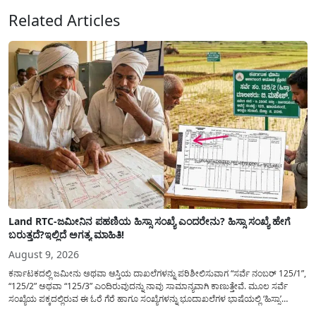
ಜಾರಿಗೆ...
Related Articles
Land RTC-ಜಮೀನಿನ ಪಹಣಿಯ ಹಿಸ್ಸಾ ಸಂಖ್ಯೆ ಎಂದರೇನು? ಹಿಸ್ಸಾ ಸಂಖ್ಯೆ ಹೇಗೆ
ಬರುತ್ತದೆ?ಇಲ್ಲಿದೆ ಅಗತ್ಯ ಮಾಹಿತಿ!
August 9, 2026
ಕರ್ನಾಟಕದಲ್ಲಿ ಜಮೀನು ಅಥವಾ ಆಸ್ತಿಯ ದಾಖಲೆಗಳನ್ನು ಪರಿಶೀಲಿಸುವಾಗ “ಸರ್ವೆ ನಂಬರ್ 125/1”,
“125/2” ಅಥವಾ “125/3” ಎಂದಿರುವುದನ್ನು ನಾವು ಸಾಮಾನ್ಯ​ವಾಗಿ ಕಾಣುತ್ತೇವೆ. ಮೂಲ ಸರ್ವೆ
ಸಂಖ್ಯೆಯ ಪಕ್ಕದಲ್ಲಿರುವ ಈ ಓರೆ ಗೆರೆ ಹಾಗೂ ಸಂಖ್ಯೆಗಳನ್ನು ಭೂದಾಖಲೆಗಳ ಭಾಷೆಯಲ್ಲಿ ‘ಹಿಸ್ಸಾ’
(Hissa) ಅಥವಾ ಉಪ-ವಿಭಾಗ (Sub-Division) ಎಂದು ಕರೆಯಲಾಗುತ್ತದೆ. ಸಾಮಾನ್ಯ ಜನರಿಗೆ ಈ