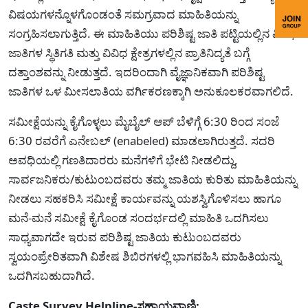
ವಿಷಯಗಳನ್ನೊಳಗೊಂಡಂತೆ ಸಮಗ್ರವಾದ ಮಾಹಿತಿಯನ್ನು
ಸಂಗ್ರಹಿಸಲಾಗುತ್ತಿದೆ. ಈ ಮಾಹಿತಿಯು ಪರಿಶಿಷ್ಟ ಜಾತಿ ಪಟ್ಟಿಯಲ್ಲಿನ ವಿವಿಧ
ಜಾತಿಗಳ ಸ್ಥಿತಿಗತಿ ಮತ್ತು ವಿವಿಧ ಕ್ಷೇತ್ರಗಳಲ್ಲಿನ ಪ್ರಾತಿನಿದ್ಯತೆ ಬಗ್ಗೆ
ದತ್ತಾಂಶವನ್ನು ನೀಡುತ್ತದೆ. ಇದರಿಂದಾಗಿ ವೈಜ್ಞಾನಿಕವಾಗಿ ಪರಿಶಿಷ್ಟ
ಜಾತಿಗಳ ಒಳ ಮೀಸಲಾತಿಯ ವರ್ಗಿಕರಣಕ್ಕಾಗಿ ಅನುಕೂಲಕರವಾಗಲಿದೆ.
ಸಮೀಕ್ಷೆಯನ್ನು ಕೈಗೊಳ್ಳಲು ಮೈಬೈಲ್ ಆಪ್ ಬೆಳಿಗ್ಗೆ 6:30 ರಿಂದ ಸಂಜೆ
6:30 ರವರೆಗೆ ಎನೇಬಲ್ (enabeled) ಮಾಡಲಾಗಿರುತ್ತದೆ. ಸದರಿ
ಅವಧಿಯಲ್ಲಿ ಗಣತಿದಾರರು ಮನೆಗಳಿಗೆ ಭೇಟಿ ನೀಡಲಿದ್ದು,
ಸಾರ್ವಜನಿಕರು/ಕುಟುಂಬದವರು ತಮ್ಮ ಜಾತಿಯ ಕುರಿತು ಮಾಹಿತಿಯನ್ನು
ನೀಡಲು ಸಹಕರಿಸಿ ಸಮೀಕ್ಷೆ ಕಾರ್ಯವನ್ನು ಯಶಸ್ವಿಗೊಳಿಸಲು ಹಾಗೂ
ಮನೆ-ಮನೆ ಸಮೀಕ್ಷೆ ಕೈಗೊಂಡ ಸಂದರ್ಭದಲ್ಲಿ ಮಾಹಿತಿ ಒದಗಿಸಲು
ಸಾಧ್ಯವಾಗದೇ ಇರುವ ಪರಿಶಿಷ್ಟ ಜಾತಿಯ ಕುಟುಂಬದವರು
ಸ್ವಯಂಪ್ರೇರಿತವಾಗಿ ವಿಶೇಷ ಶಿಬಿರಗಳಲ್ಲಿ ಭಾಗವಹಿಸಿ ಮಾಹಿತಿಯನ್ನು
ಒದಗಿಸಬಹುದಾಗಿದೆ.
Caste Survey Helpline-ಸಹಾಯವಾಣಿ: