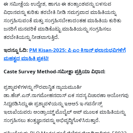
ಈ ಸಮೀಕ್ಷೆಯ ಉದ್ದೇಶ, ಹಾಗೂ ಈ ತಂತ್ರಾಂಶವನ್ನು ಬಳಸುವ
ವಿಧಾನವನ್ನು ಕುರಿತು ತರಬೇತಿ ನೀಡಿ ಸಮಗ್ರವಾದ ಮಾಹಿತಿಯನ್ನು
ಸಂಗ್ರಹಿಸುವಂತೆ ಮತ್ತು ಸಂಗ್ರಹಿಸಬೇಕಾದಂತಹ ಮಾಹಿತಿಯ ಕುರಿತು
ಜನರಿಗೆ ಮನವರಿಕೆ ಮಾಡಿಕೊಟ್ಟು ಮಾಹಿತಿಯನ್ನು ಸಂಗ್ರಹಿಸಲು
ತರಬೇತಿಯನ್ನು ನೀಡಲಾಗುತ್ತಿದೆ.
ಇದನ್ನೂ ಓದಿ:
PM Kisan-2025: ಪಿ ಎಂ ಕಿಸಾನ್ ಫಲಾನುಭವಿಗಳಿಗೆ
ಮಹತ್ವದ ಮಾಹಿತಿ ಪ್ರಕಟ!
Caste Survey Method-ಸಮೀಕ್ಷಾ ಪ್ರಕ್ರಿಯಾ ವಿಧಾನ:
ಪ್ರಶ್ನಾವಳಿಗಳನ್ನು ಗೌರವಾನ್ವಿತ ನ್ಯಾಯಮೂರ್ತಿ
ಡಾ.ಹೆಚ್.ಎನ್.ನಾಗಮೋಹನದಾಸ್ ಏಕ ಸದಸ್ಯ ವಿಚಾರಣಾ ಆಯೋಗವು
ಸಿದ್ದಪಡಿಸಿದ್ದು ಈ ಪ್ರಶ್ನಾವಳಿಯನ್ನು ಇಆಅS ಇ-ಗವರ್ನೆನ್ಸ್
ಇಲಾಖೆಯವರು ಆಂಡ್ರಾಯ್ಡ್ ಮೊಬೈಲ್ ಆಪ್ ಮೂಲಕ ಮಾಹಿತಿಯನ್ನು
ಸಂಗ್ರಹಿಸಲು ತಂತ್ರಜ್ಞಾನವನ್ನು ಅಭಿವೃದ್ಧಿಗೊಳಿಸಿರುತ್ತಾರೆ.