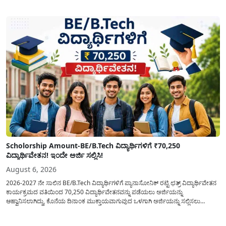
ಸೆಪ್ಟೆಂಬರ್-2026 ಈ ಎರಡೂ ತಿಂಗಳ ಆಹಾರ ಧಾನ್ಯಗಳ ವಿತರಣೆಯನ್ನು ಆಗಸ್ಟ್ ಮಾಹೆಯಲ್ಲೇ ಒಟ್ಟಿಗೆ
(ಜಂಟಿಯಾಗಿ) ನೀಡಲು ನಿರ್ಧರಿಸಲಾಗಿದೆ....
Scholorship Amount-BE/B.Tech ವಿದ್ಯಾರ್ಥಿಗಳಿಗೆ ₹70,250
ವಿದ್ಯಾರ್ಥಿವೇತನ! ಇಂದೇ ಅರ್ಜಿ ಸಲ್ಲಿಸಿ!
August 6, 2026
2026-2027 ನೇ ಸಾಲಿನ BE/B.Tech ವಿದ್ಯಾರ್ಥಿಗಳಿಗೆ ಪ್ಯಾನಾಸೋನಿಕ್ ರಟ್ಟಿ ಛತ್ರ್ ವಿದ್ಯಾರ್ಥಿವೇತನ
ಕಾರ್ಯಕ್ರಮದ ವತಿಯಿಂದ 70,250 ವಿದ್ಯಾರ್ಥಿವೇತನವನ್ನು ಪಡೆಯಲು ಅರ್ಜಿಯನ್ನು
ಆಹ್ವಾನಿಸಲಾಗಿದ್ದು, ಕೊನೆಯ ದಿನಾಂಕ ಮುಕ್ತಾಯವಾಗುವುದ ಒಳಗಾಗಿ ಅರ್ಜಿಯನ್ನು ಸಲ್ಲಿಸಲು
ಕೋರಿದೆ. ಆರ್ಥಿಕವಾಗಿ ಹಿಂದುಳಿದ ಹಾಗೂ ಬಡ ಕುಟುಂಬ ವರ್ಗದ ವಿದ್ಯಾರ್ಥಿಗಳು ಅವರ ಮುಂದಿನ
ಶಿಕ್ಷಣವನ್ನು ಮುಂದುವರಿಸಲು ಯಾವುದೇ ಅಡಚಣೆಯಾಗದಂತೆ ನೋಡಿಕೊಳ್ಳಲು ಈ ಯೋಜನೆಯನ್ನು