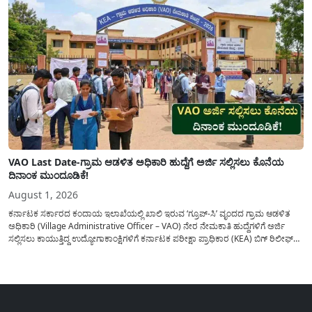
VAO Last Date-ಗ್ರಾಮ ಆಡಳಿತ ಅಧಿಕಾರಿ ಹುದ್ದೆಗೆ ಅರ್ಜಿ ಸಲ್ಲಿಸಲು ಕೊನೆಯ
ದಿನಾಂಕ ಮುಂದೂಡಿಕೆ!
August 1, 2026
ಕರ್ನಾಟಕ ಸರ್ಕಾರದ ಕಂದಾಯ ಇಲಾಖೆಯಲ್ಲಿ ಖಾಲಿ ಇರುವ ‘ಗ್ರೂಪ್-ಸಿ’ ವೃಂದದ ಗ್ರಾಮ ಆಡಳಿತ
ಅಧಿಕಾರಿ (Village Administrative Officer – VAO) ನೇರ ನೇಮಕಾತಿ ಹುದ್ದೆಗಳಿಗೆ ಅರ್ಜಿ
ಸಲ್ಲಿಸಲು ಕಾಯುತ್ತಿದ್ದ ಉದ್ಯೋಗಾಕಾಂಕ್ಷಿಗಳಿಗೆ ಕರ್ನಾಟಕ ಪರೀಕ್ಷಾ ಪ್ರಾಧಿಕಾರ (KEA) ಬಿಗ್ ರಿಲೀಫ್
ನೀಡಿದೆ. ಅರ್ಜಿ ಸಲ್ಲಿಕೆಯ ಅವಧಿಯನ್ನು ವಿಸ್ತರಿಸಿ ಅಧಿಕೃತ ಪ್ರಕಟಣೆ ಹೊರಡಿಸಿದ್ದು, ಇದುವರೆಗೆ ಅರ್ಜಿ
ಸಲ್ಲಿಸಲು...