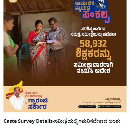
Caste Survey Details-ಸಮೀಕ್ಷೆಯಲ್ಲಿ ಗಮನಿಸಬೇಕಾದ ಅಂಶ: