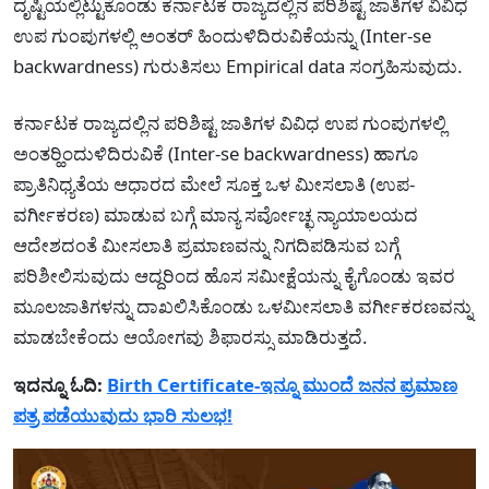
ದೃಷ್ಟಿಯಲ್ಲಿಟ್ಟುಕೊಂಡು ಕರ್ನಾಟಕ ರಾಜ್ಯದಲ್ಲಿನ ಪರಿಶಿಷ್ಟ ಜಾತಿಗಳ ವಿವಿಧ
ಉಪ ಗುಂಪುಗಳಲ್ಲಿ ಅಂತರ್ ಹಿಂದುಳಿದಿರುವಿಕೆಯನ್ನು (Inter-se
backwardness) ಗುರುತಿಸಲು Empirical data ಸಂಗ್ರಹಿಸುವುದು.
ಕರ್ನಾಟಕ ರಾಜ್ಯದಲ್ಲಿನ ಪರಿಶಿಷ್ಟ ಜಾತಿಗಳ ವಿವಿಧ ಉಪ ಗುಂಪುಗಳಲ್ಲಿ
ಅಂತರ್‍ಹಿಂದುಳಿದಿರುವಿಕೆ (Inter-se backwardness) ಹಾಗೂ
ಪ್ರಾತಿನಿಧ್ಯತೆಯ ಆಧಾರದ ಮೇಲೆ ಸೂಕ್ತ ಒಳ ಮೀಸಲಾತಿ (ಉಪ-
ವರ್ಗೀಕರಣ) ಮಾಡುವ ಬಗ್ಗೆ ಮಾನ್ಯ ಸರ್ವೋಚ್ಛ ನ್ಯಾಯಾಲಯದ
ಆದೇಶದಂತೆ ಮೀಸಲಾತಿ ಪ್ರಮಾಣವನ್ನು ನಿಗದಿಪಡಿಸುವ ಬಗ್ಗೆ
ಪರಿಶೀಲಿಸುವುದು ಆದ್ದರಿಂದ ಹೊಸ ಸಮೀಕ್ಷೆಯನ್ನು ಕೈಗೊಂಡು ಇವರ
ಮೂಲಜಾತಿಗಳನ್ನು ದಾಖಲಿಸಿಕೊಂಡು ಒಳಮೀಸಲಾತಿ ವರ್ಗೀಕರಣವನ್ನು
ಮಾಡಬೇಕೆಂದು ಆಯೋಗವು ಶಿಫಾರಸ್ಸು ಮಾಡಿರುತ್ತದೆ.
ಇದನ್ನೂ ಓದಿ:
Birth Certificate-ಇನ್ನೂ ಮುಂದೆ ಜನನ ಪ್ರಮಾಣ
ಪತ್ರ ಪಡೆಯುವುದು ಭಾರಿ ಸುಲಭ!