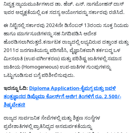
ನಿವೃತ್ತ ನ್ಯಾಯಮೂರ್ತಿಗಳಾದ ಡಾ. ಹೆಚ್. ಎನ್. ನಾಗಮೋಹನ್ ದಾಸ್
ಇವರ ಅಧ್ಯಕ್ಷತೆಯಲ್ಲಿ ಏಕ ಸದಸ್ಯ ಆಯೋಗವನ್ನು ಸರ್ಕಾರವು ರಚಿಸಿದೆ.
ಈ ನಿಟ್ಟಿನಲ್ಲಿ ಸರ್ಕಾರವು 2024ನೇ ಡಿಸೆಂಬರ್ 13ರಂದು ಸೂಕ್ತ ನಿಯಮ
ಹಾಗೂ ಮಾರ್ಗಸೂಚಿಗಳನ್ನು ಸಹ ನಿಗದಿಪಡಿಸಿ ಆದೇಶ
ಹೊರಡಿಸಲಾಗಿರುತ್ತದೆ.ಕರ್ನಾಟಕ ರಾಜ್ಯದಲ್ಲಿ ಲಭ್ಯವಿರುವ ದತ್ತಾಂಶ ಮತ್ತು
2011ರ ಜನಗಣತಿಯನ್ನು ಪರಿಗಣಿಸಿ, ವೈಜ್ಞಾನಿಕವಾಗಿ ತರ್ಕಬದ್ಧ ಒಳ
ಮೀಸಲಾತಿ (ಉಪ-ವರ್ಗೀಕರಣ) ಮತ್ತು ಪರಿಶಿಷ್ಟ ಜಾತಿಗಳಲ್ಲಿ ಸಮಾನ
ಜಾತೀಯ (Homogeneous) ಉಪ-ಜಾತಿಗಳ ಗುಂಪುಗಳನ್ನು
ಒಟ್ಟುಗೂಡಿಸುವ ಬಗ್ಗೆ ಪರಿಶೀಲಿಸುವುದು.
ಇದನ್ನೂ ಓದಿ:
Diploma Application-ಕೈಮಗ್ಗ ಮತ್ತು ಜವಳಿ
ತಂತ್ರಜ್ಞಾನದ ಡಿಪ್ಲೊಮಾ ಕೋರ್ಸ್‌ಗೆ ಅರ್ಜಿ! ತಿಂಗಳಿಗೆ ರೂ. 2,500/-
ಶಿಷ್ಯವೇತನ!
ರಾಜ್ಯದ ಸಾರ್ವಜನಿಕ ಸೇವೆಗಳಲ್ಲಿ ಮತ್ತು ಶಿಕ್ಷಣ ಸಂಸ್ಥೆಗಳ
ಪ್ರವೇಶಾತಿಗಳಲ್ಲಿ ಪ್ರಾತಿನಿಧ್ಯದ ಅಸಮರ್ಪಕತೆಯನ್ನು