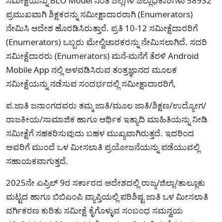
ಸಮೀಕ್ಷೆಯನ್ನು BLO Model ನಂತೆ ಜಿಲ್ಲೆಗಳ ಜಿಲ್ಲಾಧಿಕಾರಿಗಳು 58932
ಪ್ರಮುಖವಾಗಿ ಶಿಕ್ಷಕರನ್ನು ಸಮೀಕ್ಷಾದಾರರಾಗಿ (Enumerators)
ನೇಮಿಸಿ ಆದೇಶ ಹೊರಡಿಸಿರುತ್ತಾರೆ. ಪ್ರತಿ 10-12 ಸಮೀಕ್ಷೆದಾರರಿಗೆ
(Enumerators) ಒಬ್ಬರು ಮೇಲ್ವಿಚಾರಕರನ್ನು ನೇಮಿಸಲಾಗಿದೆ. ಸದರಿ
ಸಮೀಕ್ಷೆದಾರರು (Enumerators) ಮನೆ-ಮನೆಗೆ ತೆರಳಿ Android
Mobile App ನಲ್ಲಿ ಅಳವಡಿಸಿರುವ ತಂತ್ರಜ್ಞಾನದ ಮೂಲಕ
ಸಮೀಕ್ಷೆಯನ್ನು ನಡೆಸುವ ಸಂದರ್ಭದಲ್ಲಿ ಸಮೀಕ್ಷಾದಾರರಿಗೆ,
ಪ.ಜಾತಿ ಜನಾಂಗದವರು ತಮ್ಮ ಜಾತಿ/ಮೂಲ ಜಾತಿ/ಶಿಕ್ಷಣ/ಉದ್ಯೋಗ/
ರಾಜಕೀಯ/ಸಾಮಾಜಿಕ ಹಾಗೂ ಆರ್ಥಿಕ ಇತ್ಯಾದಿ ಮಾಹಿತಿಯನ್ನು ನೀಡಿ
ಸಮೀಕ್ಷೆಗೆ ಸಹಕರಿಸುವುದು ಬಹಳ ಮುಖ್ಯವಾಗಿರುತ್ತದೆ. ಇದರಿಂದ
ಅವರಿಗೆ ಮುಂದೆ ಒಳ ಮೀಸಲಾತಿ ಪ್ರಯೋಜನೆಯನ್ನು ಪಡೆಯುವಲ್ಲಿ
ಸಹಾಯಕವಾಗುತ್ತದೆ.
2025ನೇ ಏಪ್ರಿಲ್ 9ರ ಸರ್ಕಾರದ ಆದೇಶದಲ್ಲಿ ರಾಜ್ಯ/ಜಿಲ್ಲಾ/ತಾಲ್ಲೂಕು
ಮಟ್ಟದ ಹಾಗೂ ಬಿಬಿಎಂಪಿ ವ್ಯಾಪ್ತಿಯಲ್ಲಿ ಪರಿಶಿಷ್ಟ ಜಾತಿ ಒಳ ಮೀಸಲಾತಿ
ವರ್ಗಿಕರಣ ಕುರಿತು ಸಮೀಕ್ಷೆ ಕೈಗೊಳ್ಳುವ ಸಂಬಂಧ ಸಮನ್ವಯ