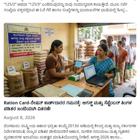
“125/2” ಅಥವಾ “125/3” ಎಂದಿರುವುದನ್ನು ನಾವು ಸಾಮಾನ್ಯ​ವಾಗಿ ಕಾಣುತ್ತೇವೆ. ಮೂಲ ಸರ್ವೆ
ಸಂಖ್ಯೆಯ ಪಕ್ಕದಲ್ಲಿರುವ ಈ ಓರೆ ಗೆರೆ ಹಾಗೂ ಸಂಖ್ಯೆಗಳನ್ನು ಭೂದಾಖಲೆಗಳ ಭಾಷೆಯಲ್ಲಿ ‘ಹಿಸ್ಸಾ’
(Hissa) ಅಥವಾ ಉಪ-ವಿಭಾಗ (Sub-Division) ಎಂದು ಕರೆಯಲಾಗುತ್ತದೆ. ಸಾಮಾನ್ಯ ಜನರಿಗೆ ಈ
ಸಂಖ್ಯೆಗಳ ಹಿಂದಿನ ಸಂಪೂರ್ಣ...
Ration Card-ರೇಷನ್ ಕಾರ್ಡ್‍ದಾರರ ಗಮನಕ್ಕೆ: ಆಗಸ್ಟ್ ಮತ್ತು ಸೆಪ್ಟೆಂಬರ್ ತಿಂಗಳ
ಪಡಿತರ ಜಂಟಿಯಾಗಿ ವಿತರಣೆ!
August 8, 2026
ಬೆಂಗಳೂರು: ರಾಷ್ಟ್ರೀಯ ಆಹಾರ ಭದ್ರತಾ ಕಾಯ್ದೆ 2013ರ ಅಡಿಯಲ್ಲಿ ಕೇಂದ್ರ ಮತ್ತು ರಾಜ್ಯ ಸರ್ಕಾರಗಳ
ನಿರ್ದೇಶನದಂತೆ, ರಾಜ್ಯದ ಪಡಿತರ ಚೀಟಿದಾರರಿಗೆ ಆಹಾರ, ನಾಗರಿಕ ಸರಬರಾಜು ಮತ್ತು ಗ್ರಾಹಕರ
ವ್ಯವಹಾರಗಳ ಇಲಾಖೆಯು ಮಹತ್ವದ ಮಾಹಿತಿಯೊಂದನ್ನು ನೀಡಿದೆ. ಆಗಸ್ಟ್-2026 ಹಾಗೂ