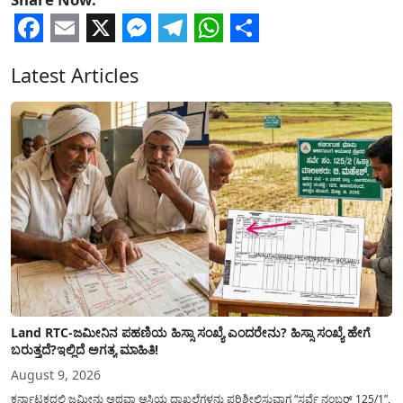
Facebook
Email
X
Messenger
Telegram
WhatsApp
Share
Latest Articles
Land RTC-ಜಮೀನಿನ ಪಹಣಿಯ ಹಿಸ್ಸಾ ಸಂಖ್ಯೆ ಎಂದರೇನು? ಹಿಸ್ಸಾ ಸಂಖ್ಯೆ ಹೇಗೆ
ಬರುತ್ತದೆ?ಇಲ್ಲಿದೆ ಅಗತ್ಯ ಮಾಹಿತಿ!
August 9, 2026
ಕರ್ನಾಟಕದಲ್ಲಿ ಜಮೀನು ಅಥವಾ ಆಸ್ತಿಯ ದಾಖಲೆಗಳನ್ನು ಪರಿಶೀಲಿಸುವಾಗ “ಸರ್ವೆ ನಂಬರ್ 125/1”,