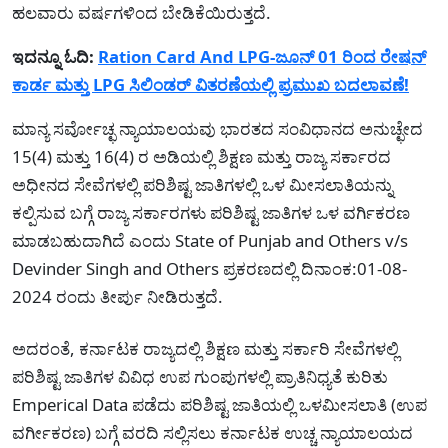
ಹಲವಾರು ವರ್ಷಗಳಿಂದ ಬೇಡಿಕೆಯಿರುತ್ತದೆ.
ಇದನ್ನೂ ಓದಿ:
Ration Card And LPG-ಜೂನ್ 01 ರಿಂದ ರೇಷನ್
ಕಾರ್ಡ ಮತ್ತು LPG ಸಿಲಿಂಡರ್ ವಿತರಣೆಯಲ್ಲಿ ಪ್ರಮುಖ ಬದಲಾವಣೆ!
ಮಾನ್ಯ ಸರ್ವೋಚ್ಛ ನ್ಯಾಯಾಲಯವು ಭಾರತದ ಸಂವಿಧಾನದ ಅನುಚ್ಛೇದ
15(4) ಮತ್ತು 16(4) ರ ಅಡಿಯಲ್ಲಿ ಶಿಕ್ಷಣ ಮತ್ತು ರಾಜ್ಯ ಸರ್ಕಾರದ
ಅಧೀನದ ಸೇವೆಗಳಲ್ಲಿ ಪರಿಶಿಷ್ಟ ಜಾತಿಗಳಲ್ಲಿ ಒಳ ಮೀಸಲಾತಿಯನ್ನು
ಕಲ್ಪಿಸುವ ಬಗ್ಗೆ ರಾಜ್ಯ ಸರ್ಕಾರಗಳು ಪರಿಶಿಷ್ಟ ಜಾತಿಗಳ ಒಳ ವರ್ಗಿಕರಣ
ಮಾಡಬಹುದಾಗಿದೆ ಎಂದು State of Punjab and Others v/s
Devinder Singh and Others ಪ್ರಕರಣದಲ್ಲಿ ದಿನಾಂಕ:01-08-
2024 ರಂದು ತೀರ್ಪು ನೀಡಿರುತ್ತದೆ.
ಅದರಂತೆ, ಕರ್ನಾಟಕ ರಾಜ್ಯದಲ್ಲಿ ಶಿಕ್ಷಣ ಮತ್ತು ಸರ್ಕಾರಿ ಸೇವೆಗಳಲ್ಲಿ
ಪರಿಶಿಷ್ಟ ಜಾತಿಗಳ ವಿವಿಧ ಉಪ ಗುಂಪುಗಳಲ್ಲಿ ಪ್ರಾತಿನಿಧ್ಯತೆ ಕುರಿತು
Emperical Data ಪಡೆದು ಪರಿಶಿಷ್ಟ ಜಾತಿಯಲ್ಲಿ ಒಳಮೀಸಲಾತಿ (ಉಪ
ವರ್ಗೀಕರಣ) ಬಗ್ಗೆ ವರದಿ ಸಲ್ಲಿಸಲು ಕರ್ನಾಟಕ ಉಚ್ಚ ನ್ಯಾಯಾಲಯದ