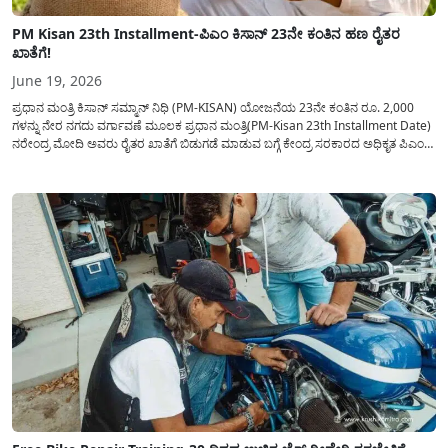
PM Kisan 23th Installment-ಪಿಎಂ ಕಿಸಾನ್ 23ನೇ ಕಂತಿನ ಹಣ ರೈತರ
ಖಾತೆಗೆ!
June 19, 2026
ಪ್ರಧಾನ ಮಂತ್ರಿ ಕಿಸಾನ್ ಸಮ್ಮಾನ್ ನಿಧಿ (PM-KISAN) ಯೋಜನೆಯ 23ನೇ ಕಂತಿನ ರೂ. 2,000
ಗಳನ್ನು ನೇರ ನಗದು ವರ್ಗಾವಣೆ ಮೂಲಕ ಪ್ರಧಾನ ಮಂತ್ರಿ(PM-Kisan 23th Installment Date)
ನರೇಂದ್ರ ಮೋದಿ ಅವರು ರೈತರ ಖಾತೆಗೆ ಬಿಡುಗಡೆ ಮಾಡುವ ಬಗ್ಗೆ ಕೇಂದ್ರ ಸರಕಾರದ ಅಧಿಕೃತ ಪಿಎಂ
ಕಿಸಾನ್ ಜಾಲತಾಣದಲ್ಲಿ ಪ್ರಕಟಿಸಲಾಗಿದ್ದು ಈ ಕುರಿತು ಅಧಿಕೃತ ಮಾಹಿತಿಯನ್ನು...