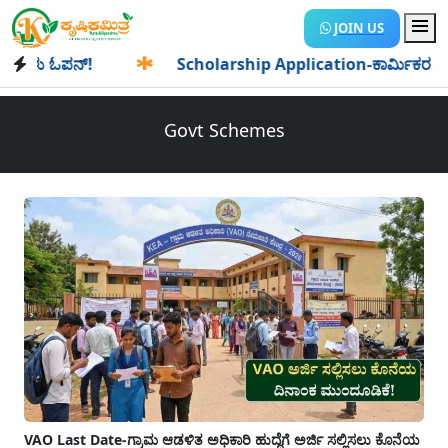
JOIN US
್!
✱
Scholarship Application-ಕಾರ್ಮಿಕರ ಮಕ್ಕಳಿಗೆ 25,000/-
Govt Schemes
VAO Last Date-ಗ್ರಾಮ ಆಡಳಿತ ಅಧಿಕಾರಿ ಹುದ್ದೆಗೆ ಅರ್ಜಿ ಸಲ್ಲಿಸಲು ಕೊನೆಯ