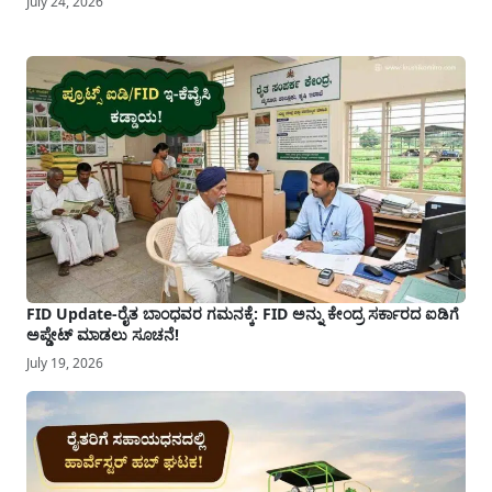
July 24, 2026
FID Update-ರೈತ ಬಾಂಧವರ ಗಮನಕ್ಕೆ: FID ಅನ್ನು ಕೇಂದ್ರ ಸರ್ಕಾರದ ಐಡಿಗೆ
ಅಪ್ಡೇಟ್ ಮಾಡಲು ಸೂಚನೆ!
July 19, 2026