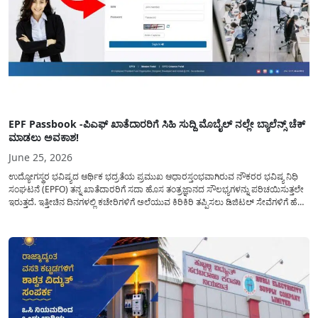
EPF Passbook -ಪಿಎಫ್ ಖಾತೆದಾರರಿಗೆ ಸಿಹಿ ಸುದ್ದಿ ಮೊಬೈಲ್ ನಲ್ಲೇ ಬ್ಯಾಲೆನ್ಸ್ ಚೆಕ್
ಮಾಡಲು ಅವಕಾಶ!
June 25, 2026
ಉದ್ಯೋಗಸ್ಥರ ಭವಿಷ್ಯದ ಆರ್ಥಿಕ ಭದ್ರತೆಯ ಪ್ರಮುಖ ಆಧಾರಸ್ತಂಭವಾಗಿರುವ ನೌಕರರ ಭವಿಷ್ಯ ನಿಧಿ
ಸಂಘಟನೆ (EPFO) ತನ್ನ ಖಾತೆದಾರರಿಗೆ ಸದಾ ಹೊಸ ತಂತ್ರಜ್ಞಾನದ ಸೌಲಭ್ಯಗಳನ್ನು ಪರಿಚಯಿಸುತ್ತಲೇ
ಇರುತ್ತದೆ. ಇತ್ತೀಚಿನ ದಿನಗಳಲ್ಲಿ ಕಚೇರಿಗಳಿಗೆ ಅಲೆಯುವ ಕಿರಿಕಿರಿ ತಪ್ಪಿಸಲು ಡಿಜಿಟಲ್ ಸೇವೆಗಳಿಗೆ ಹೆಚ್ಚಿನ
ಆದ್ಯತೆ ನೀಡಲಾಗುತ್ತಿದೆ. ಇದರ ಭಾಗವಾಗಿ, ಪ್ರತಿಯೊಬ್ಬ ಉದ್ಯೋಗಿಯೂ ತಮ್ಮ ಕಷ್ಟದ ದುಡಿಮೆಯ
ಉಳಿತಾಯದ ಹಣ ಎಷ್ಟು...