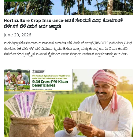
Horticulture Crop Insurance-ಅಡಿಕೆ ಸೇರಿದಂತೆ ವಿವಿಧ ತೋಟಗಾರಿಕೆ
ಬೆಳೆಗಳಿಗೆ ಬೆಳೆ ವಿಮೆಗೆ ಅರ್ಜಿ ಆಹ್ವಾನ!
June 20, 2026
ಮರುವಿನ್ಯಾಸಗೊಳಿಸಲಾದ ಹವಾಮಾನ ಆಧಾರಿತ ಬೆಳೆ ವಿಮೆ ಯೋಜನೆ(RWBCIS)ಅಡಿಯಲ್ಲಿ ವಿವಿಧ
ತೋಟಗಾರಿಕೆ ಬೆಳೆಗಳಿಗೆ ಬೆಳೆ ವಿಮೆಯನ್ನು ಮಾಡಿಸಲು ರಾಜ್ಯ ಮತ್ತು ಕೇಂದ್ರ ಹಾಗೂ ವಿಮಾ ಕಂಪನಿ
ಸಹಯೋಗದಲ್ಲಿ ಆನ್ಲೈನ ಮೂಲಕ ರೈತರಿಂದ ಅರ್ಜಿ ಸಲ್ಲಿಸಲು ಅವಕಾಶ ಕಲ್ಪಿಸಲಾಗಿದ್ದು ಈ ಕುರಿತು
ಒಂದಿಷ್ಟು ಉಪಯುಕ್ತ ಮಾಹಿತಿಯನ್ನು ಇಂದಿನ ಲೇಖನದಲ್ಲಿ ಹಂಚಿಕೊಳ್ಳಲಾಗಿದೆ. ಪ್ರಮುಖವಾಗಿ ಅಡಿಕೆ
ಸೇರಿದಂತೆ ವಿವಿಧ ತೋಟಗಾರಿಕೆ ಬೆಳೆಗಳಿಗೆ...