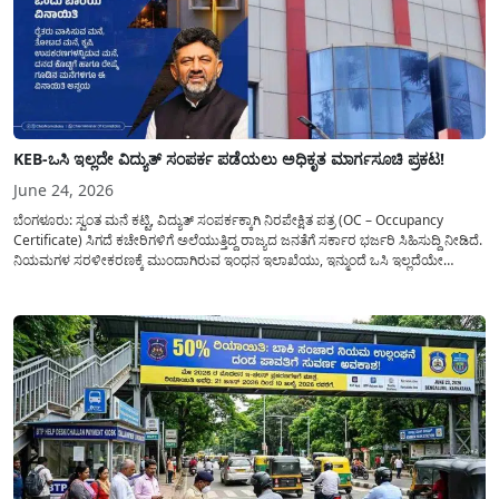
KEB-ಒಸಿ ಇಲ್ಲದೇ ವಿದ್ಯುತ್ ಸಂಪರ್ಕ ಪಡೆಯಲು ಅಧಿಕೃತ ಮಾರ್ಗಸೂಚಿ ಪ್ರಕಟ!
June 24, 2026
ಬೆಂಗಳೂರು: ಸ್ವಂತ ಮನೆ ಕಟ್ಟಿ, ವಿದ್ಯುತ್ ಸಂಪರ್ಕಕ್ಕಾಗಿ ನಿರಪೇಕ್ಷಿತ ಪತ್ರ (OC – Occupancy
Certificate) ಸಿಗದೆ ಕಚೇರಿಗಳಿಗೆ ಅಲೆಯುತ್ತಿದ್ದ ರಾಜ್ಯದ ಜನತೆಗೆ ಸರ್ಕಾರ ಭರ್ಜರಿ ಸಿಹಿಸುದ್ದಿ ನೀಡಿದೆ.
ನಿಯಮಗಳ ಸರಳೀಕರಣಕ್ಕೆ ಮುಂದಾಗಿರುವ ಇಂಧನ ಇಲಾಖೆಯು, ಇನ್ಮುಂದೆ ಒಸಿ ಇಲ್ಲದೆಯೇ
ರಾಜ್ಯಾದ್ಯಂತ ವಸತಿ ಕಟ್ಟಡಗಳಿಗೆ ಶಾಶ್ವತ ವಿದ್ಯುತ್ ಸಂಪರ್ಕ ಕಲ್ಪಿಸಲು ಅಧಿಕೃತ ಮಾರ್ಗಸೂಚಿಯನ್ನು
ಪ್ರಕಟಿಸಿದೆ. ಈ...