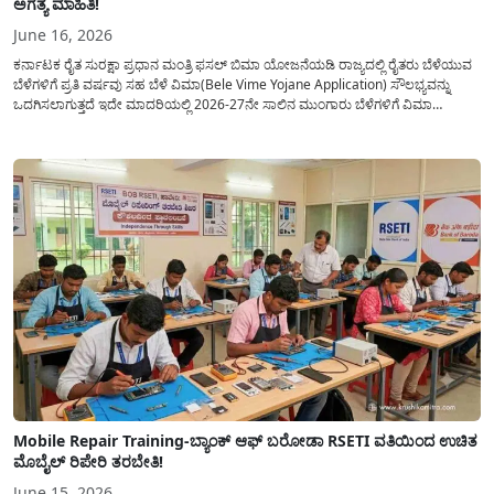
ಅಗತ್ಯ ಮಾಹಿತಿ!
June 16, 2026
ಕರ್ನಾಟಕ ರೈತ ಸುರಕ್ಷಾ ಪ್ರಧಾನ ಮಂತ್ರಿ ಫಸಲ್ ಬಿಮಾ ಯೋಜನೆಯಡಿ ರಾಜ್ಯದಲ್ಲಿ ರೈತರು ಬೆಳೆಯುವ
ಬೆಳೆಗಳಿಗೆ ಪ್ರತಿ ವರ್ಷವು ಸಹ ಬೆಳೆ ವಿಮಾ(Bele Vime Yojane Application) ಸೌಲಭ್ಯವನ್ನು
ಒದಗಿಸಲಾಗುತ್ತದೆ ಇದೇ ಮಾದರಿಯಲ್ಲಿ 2026-27ನೇ ಸಾಲಿನ ಮುಂಗಾರು ಬೆಳೆಗಳಿಗೆ ವಿಮಾ
ಸೌಲಭ್ಯವನ್ನು ಪಡೆಯಲು ರೈತರಿಂದ ಅರ್ಜಿಯನ್ನು ಸಲ್ಲಿಸಲು ಅವಕಾಶ ನೀಡಲಾಗಿದೆ. ರಾಜ್ಯದ ಬಹುತೇಕ
ಎಲ್ಲಾ ಜಿಲ್ಲೆಗಳಲ್ಲಿ...
Mobile Repair Training-ಬ್ಯಾಂಕ್ ಆಫ್ ಬರೋಡಾ RSETI ವತಿಯಿಂದ ಉಚಿತ
ಮೊಬೈಲ್ ರಿಪೇರಿ ತರಬೇತಿ!
June 15, 2026