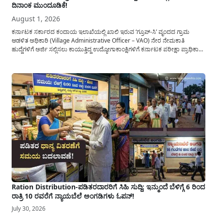
ದಿನಾಂಕ ಮುಂದೂಡಿಕೆ!
August 1, 2026
ಕರ್ನಾಟಕ ಸರ್ಕಾರದ ಕಂದಾಯ ಇಲಾಖೆಯಲ್ಲಿ ಖಾಲಿ ಇರುವ ‘ಗ್ರೂಪ್-ಸಿ’ ವೃಂದದ ಗ್ರಾಮ
ಆಡಳಿತ ಅಧಿಕಾರಿ (Village Administrative Officer – VAO) ನೇರ ನೇಮಕಾತಿ
ಹುದ್ದೆಗಳಿಗೆ ಅರ್ಜಿ ಸಲ್ಲಿಸಲು ಕಾಯುತ್ತಿದ್ದ ಉದ್ಯೋಗಾಕಾಂಕ್ಷಿಗಳಿಗೆ ಕರ್ನಾಟಕ ಪರೀಕ್ಷಾ ಪ್ರಾಧಿಕಾರ
(KEA) ಬಿಗ್ ರಿಲೀಫ್ ನೀಡಿದೆ. ಅರ್ಜಿ ಸಲ್ಲಿಕೆಯ ಅವಧಿಯನ್ನು ವಿಸ್ತರಿಸಿ ಅಧಿಕೃತ ಪ್ರಕಟಣೆ
ಹೊರಡಿಸಿದ್ದು, ಇದುವರೆಗೆ ಅರ್ಜಿ ಸಲ್ಲಿಸಲು...
Ration Distribution-ಪಡಿತರದಾರರಿಗೆ ಸಿಹಿ ಸುದ್ದಿ: ಇನ್ಮುಂದೆ ಬೆಳಿಗ್ಗೆ 6 ರಿಂದ
ರಾತ್ರಿ 10 ರವರೆಗೆ ನ್ಯಾಯಬೆಲೆ ಅಂಗಡಿಗಳು ಓಪನ್!
July 30, 2026