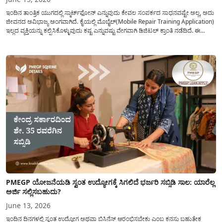
ಇಂದಿನ ತಾಂತ್ರಿಕ ಯುಗದಲ್ಲಿ ಸ್ಮಾರ್ಟ್‌ಫೋನ್ ಎನ್ನುವುದು ಕೇವಲ ಸಂಪರ್ಕದ ಸಾಧನವಷ್ಟೇ ಅಲ್ಲ, ಅದು
ಜೀವನದ ಅವಿಭಾಜ್ಯ ಅಂಗವಾಗಿದೆ. ಕೈಯಲ್ಲಿ ಮೊಬೈಲ್(Mobile Repair Training Application)
ಇಲ್ಲದ ವ್ಯಕ್ತಿಯನ್ನು ಕಲ್ಪಿಸಿಕೊಳ್ಳುವುದು ಕಷ್ಟ ಎನ್ನುವಷ್ಟು ವೇಗವಾಗಿ ಡಿಜಿಟಲ್ ಕ್ರಾಂತಿ ನಡೆದಿದೆ. ಈ
ಹಿನ್ನೆಲೆಯಲ್ಲಿ, ಮೊಬೈಲ್ ರಿಪೇರಿ ಕೌಶಲ್ಯವು ಅತ್ಯಂತ ಬೇಡಿಕೆಯಿರುವ ಮತ್ತು ಉತ್ತಮ ಆದಾಯ ತರುವ
ಉದ್ಯೋಗವಾಗಿ ಹೊರಹೊಮ್ಮಿದೆ....
PMEGP ಯೋಜನೆಯಡಿ ಸ್ವಂತ ಉದ್ಯೋಗಕ್ಕೆ ಸಿಗಲಿದೆ ಭರ್ಜರಿ ಸಬ್ಸಿಡಿ ಸಾಲ: ಯಾರೆಲ್ಲ
ಅರ್ಜಿ ಸಲ್ಲಿಸಬಹುದು?
June 13, 2026
ಇಂದಿನ ದಿನಗಳಲ್ಲಿ ಸ್ವಂತ ಉದ್ಯೋಗ ಅಥವಾ ಬಿಸಿನೆಸ್ ಆರಂಭಿಸಬೇಕು ಎಂಬ ಕನಸು ಬಹುತೇಕ