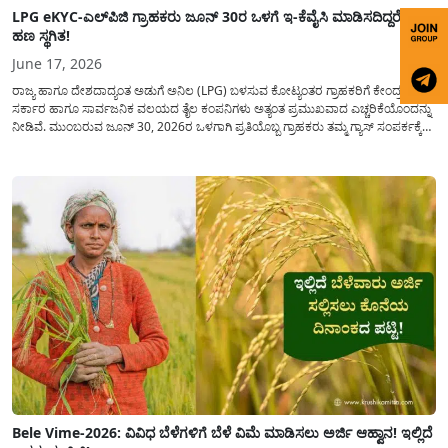
LPG eKYC-ಎಲ್‌ಪಿಜಿ ಗ್ರಾಹಕರು ಜೂನ್ 30ರ ಒಳಗೆ ಇ-ಕೆವೈಸಿ ಮಾಡಿಸದಿದ್ದರೆ ಸಬ್ಸಿಡಿ
ಹಣ ಸ್ಥಗಿತ!
June 17, 2026
ರಾಜ್ಯ ಹಾಗೂ ದೇಶದಾದ್ಯಂತ ಅಡುಗೆ ಅನಿಲ (LPG) ಬಳಸುವ ಕೋಟ್ಯಂತರ ಗ್ರಾಹಕರಿಗೆ ಕೇಂದ್ರ
ಸರ್ಕಾರ ಹಾಗೂ ಸಾರ್ವಜನಿಕ ವಲಯದ ತೈಲ ಕಂಪನಿಗಳು ಅತ್ಯಂತ ಪ್ರಮುಖವಾದ ಎಚ್ಚರಿಕೆಯೊಂದನ್ನು
ನೀಡಿವೆ. ಮುಂಬರುವ ಜೂನ್ 30, 2026ರ ಒಳಗಾಗಿ ಪ್ರತಿಯೊಬ್ಬ ಗ್ರಾಹಕರು ತಮ್ಮ ಗ್ಯಾಸ್ ಸಂಪರ್ಕಕ್ಕೆ
ಇ-ಕೆವೈಸಿ (e-KYC) ಪ್ರಕ್ರಿಯೆಯನ್ನು ಕಡ್ಡಾಯವಾಗಿ ಪೂರ್ಣಗೊಳಿಸಬೇಕಾಗಿದೆ. ಒಂದು ವೇಳೆ ನಿಗದಿತ
ಗಡುವಿನೊಳಗೆ ಈ...
Bele Vime-2026: ವಿವಿಧ ಬೆಳೆಗಳಿಗೆ ಬೆಳೆ ವಿಮೆ ಮಾಡಿಸಲು ಅರ್ಜಿ ಆಹ್ವಾನ! ಇಲ್ಲಿದೆ