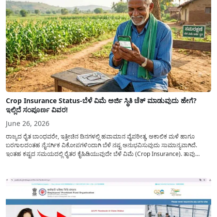
Crop Insurance Status-ಬೆಳೆ ವಿಮೆ ಅರ್ಜಿ ಸ್ಥಿತಿ ಚೆಕ್ ಮಾಡುವುದು ಹೇಗೆ?
ಇಲ್ಲಿದೆ ಸಂಪೂರ್ಣ ವಿವರ!
June 26, 2026
ರಾಜ್ಯದ ರೈತ ಬಾಂಧವರೇ, ಇತ್ತೀಚಿನ ದಿನಗಳಲ್ಲಿ ಹವಾಮಾನ ವೈಪರೀತ್ಯ, ಅಕಾಲಿಕ ಮಳೆ ಹಾಗೂ
ಬರಗಾಲದಂತಹ ನೈಸರ್ಗಿಕ ವಿಕೋಪಗಳಿಂದಾಗಿ ಬೆಳೆ ನಷ್ಟ ಅನುಭವಿಸುವುದು ಸಾಮಾನ್ಯವಾಗಿದೆ.
ಇಂತಹ ಕಷ್ಟದ ಸಮಯದಲ್ಲಿ ರೈತರ ಕೈಹಿಡಿಯುವುದೇ ಬೆಳೆ ವಿಮೆ (Crop Insurance). ತಾವು
ಕಷ್ಟಪಟ್ಟು ಬೆಳೆದ ಬೆಳೆಗೆ ಹಾನಿಯಾದಾಗ ಆರ್ಥಿಕ ಭದ್ರತೆ ಒದಗಿಸುವ ನಿಟ್ಟಿನಲ್ಲಿ ಸರ್ಕಾರವು ಬೆಳೆ ವಿಮೆ
ಯೋಜನೆಯನ್ನು ಜಾರಿಗೆ...