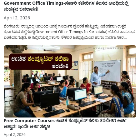
Government Office Timings-ಸರ್ಕಾರಿ ಕಚೇರಿಗಳ ಕೆಲಸದ ಅವಧಿಯಲ್ಲಿ
ಮಹತ್ವದ ಬದಲಾವಣೆ!
April 2, 2026
ಬೆಂಗಳೂರು: ರಾಜ್ಯದಲ್ಲಿ ದಿನದಿಂದ ದಿನಕ್ಕೆ ಸೂರ್ಯನ ಪ್ರಖರತೆ ಹೆಚ್ಚುತ್ತಿದ್ದು, ವಿಶೇಷವಾಗಿ ಉತ್ತರ
ಕರ್ನಾಟಕದ ಜಿಲ್ಲೆಗಳಲ್ಲಿ(Government Office Timings In Karnataka) ಬಿಸಿಲಿನ ತಾಪಮಾನ
ಏರಿಕೆಯಾಗುತ್ತಿದೆ. ಈ ಹಿನ್ನೆಲೆಯಲ್ಲಿ ಸರ್ಕಾರಿ ನೌಕರರ ಹಿತದೃಷ್ಟಿಯಿಂದ ಹಾಗೂ ಸಾರ್ವಜನಿಕರ
ಅನುಕೂಲಕ್ಕಾಗಿ ಕರ್ನಾಟಕ ಸರ್ಕಾರವು ಮಹತ್ವದ ನಿರ್ಧಾರವೊಂದನ್ನು ಕೈಗೊಂಡಿದೆ. ಕಿತ್ತೂರು ಕರ್ನಾಟಕ
ಮತ್ತು ಕಲ್ಯಾಣ ಕರ್ನಾಟಕದ ಒಟ್ಟು 9 ಜಿಲ್ಲೆಗಳಲ್ಲಿ ಏಪ್ರಿಲ್...
Free Computer Courses-ಉಚಿತ ಕಂಪ್ಯೂಟರ್ ಕಲಿಕಾ ತರಬೇತಿಗೆ ಅರ್ಜಿ
ಆಹ್ವಾನ! ಇಂದೇ ಅರ್ಜಿ ಸಲ್ಲಿಸಿ!
April 2, 2026