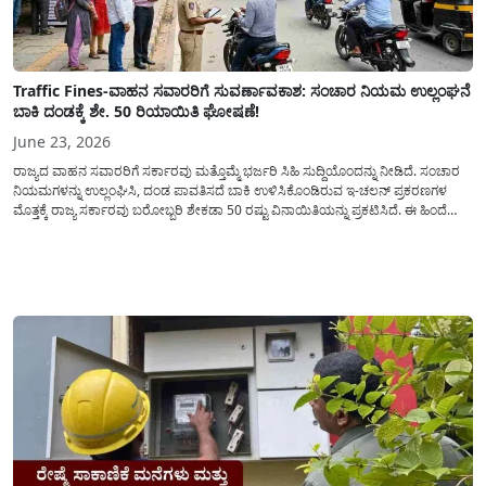
Traffic Fines-ವಾಹನ ಸವಾರರಿಗೆ ಸುವರ್ಣಾವಕಾಶ: ಸಂಚಾರ ನಿಯಮ ಉಲ್ಲಂಘನೆ
ಬಾಕಿ ದಂಡಕ್ಕೆ ಶೇ. 50 ರಿಯಾಯಿತಿ ಘೋಷಣೆ!
June 23, 2026
ರಾಜ್ಯದ ವಾಹನ ಸವಾರರಿಗೆ ಸರ್ಕಾರವು ಮತ್ತೊಮ್ಮೆ ಭರ್ಜರಿ ಸಿಹಿ ಸುದ್ದಿಯೊಂದನ್ನು ನೀಡಿದೆ. ಸಂಚಾರ
ನಿಯಮಗಳನ್ನು ಉಲ್ಲಂಘಿಸಿ, ದಂಡ ಪಾವತಿಸದೆ ಬಾಕಿ ಉಳಿಸಿಕೊಂಡಿರುವ ಇ-ಚಲನ್ ಪ್ರಕರಣಗಳ
ಮೊತ್ತಕ್ಕೆ ರಾಜ್ಯ ಸರ್ಕಾರವು ಬರೋಬ್ಬರಿ ಶೇಕಡಾ 50 ರಷ್ಟು ವಿನಾಯಿತಿಯನ್ನು ಪ್ರಕಟಿಸಿದೆ. ಈ ಹಿಂದೆ
ನೀಡಲಾಗಿದ್ದ ರಿಯಾಯಿತಿ ಸೌಲಭ್ಯಕ್ಕೆ ಸಾರ್ವಜನಿಕರಿಂದ ಉತ್ತಮ ಪ್ರತಿಕ್ರಿಯೆ ವ್ಯಕ್ತವಾಗಿದ್ದ ಹಿನ್ನೆಲೆಯಲ್ಲಿ,
ದಂಡದ ಹೊರೆ ಇಳಿಸಿಕೊಳ್ಳಲು...