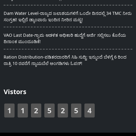
Dam Water Level-ರಾಜ್ಯದ ಜಲಾಶಯಗಳಿಗೆ ಒಂದೇ ದಿನದಲ್ಲಿ 34 TMC ನೀರು
ಸಂಗ್ರಹ! ಇಲ್ಲಿದೆ ಡ್ಯಾಂವಾರು ಇಂದಿನ ನೀರಿನ ಮಟ್ಟ!
VAO Last Date-ಗ್ರಾಮ ಆಡಳಿತ ಅಧಿಕಾರಿ ಹುದ್ದೆಗೆ ಅರ್ಜಿ ಸಲ್ಲಿಸಲು ಕೊನೆಯ
ದಿನಾಂಕ ಮುಂದೂಡಿಕೆ!
Ration Distribution-ಪಡಿತರದಾರರಿಗೆ ಸಿಹಿ ಸುದ್ದಿ: ಇನ್ಮುಂದೆ ಬೆಳಿಗ್ಗೆ 6 ರಿಂದ
ರಾತ್ರಿ 10 ರವರೆಗೆ ನ್ಯಾಯಬೆಲೆ ಅಂಗಡಿಗಳು ಓಪನ್!
Vistors
1
1
2
5
2
5
4