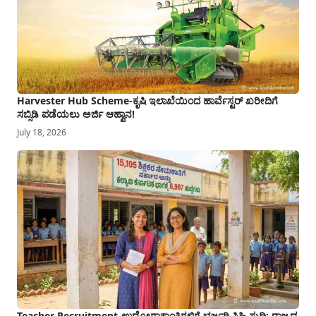
Harvester Hub Scheme-ಕೃಷಿ ಇಲಾಖೆಯಿಂದ ಹಾರ್ವೆಸ್ಟರ್ ಖರೀದಿಗೆ
ಸಬ್ಸಿಡಿ ಪಡೆಯಲು ಅರ್ಜಿ ಆಹ್ವಾನ!
July 18, 2026
Teacher Recruitment-ಉದ್ಯೋಗಾಕಾಂಕ್ಷಿಗಳಿಗೆ ಭರ್ಜರಿ ಸಿಹಿ ಸುದ್ದಿ: ರಾಜ್ಯದ