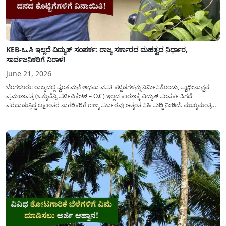
KEB-ಒ.ಸಿ ಇಲ್ಲದೆ ವಿದ್ಯುತ್ ಸಂಪರ್ಕ: ರಾಜ್ಯ ಸರ್ಕಾರದ ಮಹತ್ವದ ನಿರ್ಧಾರ,
ಸಾರ್ವಜನಿಕರಿಗೆ ನಿರಾಳ!
June 21, 2026
ಬೆಂಗಳೂರು: ರಾಜ್ಯದಲ್ಲಿ ಸ್ವಂತ ಮನೆ ಅಥವಾ ವಸತಿ ಕಟ್ಟಡಗಳನ್ನು ನಿರ್ಮಿಸಿಕೊಂಡು, ಸ್ವಾಧೀನಾನ್ಭವ
ಪ್ರಮಾಣಪತ್ರ (ಒಕ್ಯುಪೆನ್ಸಿ ಸರ್ಟಿಫಿಕೇಟ್ – O.C) ಇಲ್ಲದ ಕಾರಣಕ್ಕೆ ವಿದ್ಯುತ್ ಸಂಪರ್ಕ ಸಿಗದೆ
ಪರದಾಡುತ್ತಿದ್ದ ಲಕ್ಷಾಂತರ ನಾಗರಿಕರಿಗೆ ರಾಜ್ಯ ಸರ್ಕಾರವು ಅತ್ಯಂತ ಸಿಹಿ ಸುದ್ದಿ ನೀಡಿದೆ. ಮುಖ್ಯಮಂತ್ರಿ
ಡಿ.ಕೆ. ಶಿವಕುಮಾರ್ ಅವರ ಅಧ್ಯಕ್ಷತೆಯಲ್ಲಿ ನಡೆದ ಸಚಿವ ಸಂಪುಟ ಸಭೆಯಲ್ಲಿ ಈ ಕುರಿತು ಮಹತ್ವದ...