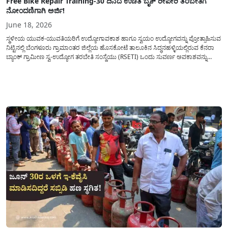
Free Bike Repair Training-30 ದಿನದ ಉಚಿತ ಬೈಕ್ ರೀಪೇರಿ ತರಬೇತಿಗೆ
ನೋಂದಣಿಗಾಗಿ ಅರ್ಜಿ!
June 18, 2026
ಸ್ಥಳೀಯ ಯುವಕ-ಯುವತಿಯರಿಗೆ ಉದ್ಯೋಗಾವಕಾಶ ಹಾಗೂ ಸ್ವಯಂ ಉದ್ಯೋಗವನ್ನು ಪ್ರೋತ್ಸಾಹಿಸುವ
ನಿಟ್ಟಿನಲ್ಲಿ ಬೆಂಗಳೂರು ಗ್ರಾಮಾಂತರ ಜಿಲ್ಲೆಯ ಹೊಸಕೋಟೆ ತಾಲೂಕಿನ ಸಿದ್ಧನಹಳ್ಳಿಯಲ್ಲಿರುವ ಕೆನರಾ
ಬ್ಯಾಂಕ್ ಗ್ರಾಮೀಣ ಸ್ವ-ಉದ್ಯೋಗ ತರಬೇತಿ ಸಂಸ್ಥೆಯು (RSETI) ಒಂದು ಸುವರ್ಣ ಅವಕಾಶವನ್ನು
ಕಲ್ಪಿಸಿದೆ. ಮುಂಬರುವ ಜುಲೈ 6, 2026 ರಿಂದ ಆರಂಭವಾಗಲಿರುವ 30 ದಿನಗಳ ಉಚಿತ ದ್ವಿಚಕ್ರ
ವಾಹನ (ಬೈಕ್) ರಿಪೇರಿ ಮತ್ತು ಸರ್ವಿಸಿಂಗ್...