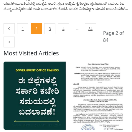
ಯುವಕ-ಯುವತಿಯರಲ್ಲಿ ಇರುತ್ತದೆ. ಆದರೆ, ಸ್ವಂತ ಉದ್ದಿಮೆ ಕೈಗೊಳ್ಳಲು ಪ್ರಮುಖವಾಗಿ ಎದುರಾಗುವ
ದೊಡ್ಡ ಸಮಸ್ಯೆಯೆಂದರೆ ಅದು ಬಂಡವಾಳದ ಕೊರತೆ. ಇಂತಹ ನಿರುದ್ಯೋಗಿ ಯುವಕ-ಯುವತಿಯರಿಗೆ
ಹಾಗೂ ಸ್ವಾವಲಂಬಿ ಬದುಕು ಕಟ್ಟಿಕೊಳ್ಳಲು ಬಯಸುವವರಿಗೆ ಕೇಂದ್ರ ಸರ್ಕಾರವು ಒಂದು ಅತ್ಯುತ್ತಮ
ಅವಕಾಶವನ್ನು ಕಲ್ಪಿಸಿಕೊಟ್ಟಿದೆ. ಅದುವೇ ಪ್ರಧಾನ ಮಂತ್ರಿ...
…
1
2
3
4
84
Page 2 of
84
Most Visited Articles