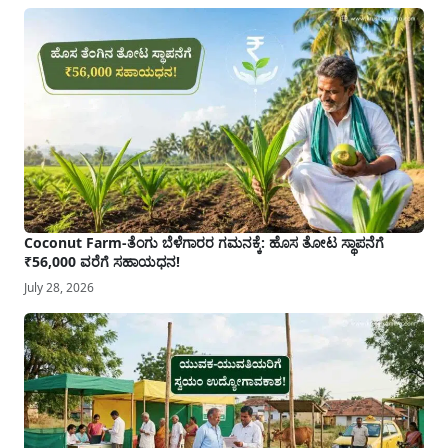
Coconut Farm-ತೆಂಗು ಬೆಳೆಗಾರರ ಗಮನಕ್ಕೆ: ಹೊಸ ತೋಟ ಸ್ಥಾಪನೆಗೆ
₹56,000 ವರೆಗೆ ಸಹಾಯಧನ!
July 28, 2026