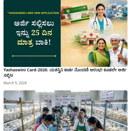
Yashaswini Card-2026: ಯಶಸ್ವಿನಿ ಕಾರ್ಡ ನೊಂದಣಿ ಆರಂಭ! ಕೂಡಲೇ ಅರ್ಜಿ
ಸಲ್ಲಿಸಿ!
March 5, 2026