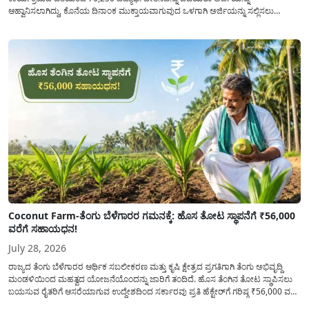
ಆಹ್ವಾನಿಸಲಾಗಿದ್ದು, ಕೊನೆಯ ದಿನಾಂಕ ಮುಕ್ತಾಯವಾಗುವುದ ಒಳಗಾಗಿ ಅರ್ಜಿಯನ್ನು ಸಲ್ಲಿಸಲು
ಕೋರಿದೆ. ಆರ್ಥಿಕವಾಗಿ ಹಿಂದುಳಿದ ಹಾಗೂ ಬಡ ಕುಟುಂಬ ವರ್ಗದ ವಿದ್ಯಾರ್ಥಿಗಳು ಅವರ ಮುಂದಿನ
ಶಿಕ್ಷಣವನ್ನು ಮುಂದುವರಿಸಲು ಯಾವುದೇ ಅಡಚಣೆಯಾಗದಂತೆ ನೋಡಿಕೊಳ್ಳಲು ಈ ಯೋಜನೆಯನ್ನು
ಜಾರಿಗೆ...
Coconut Farm-ತೆಂಗು ಬೆಳೆಗಾರರ ಗಮನಕ್ಕೆ: ಹೊಸ ತೋಟ ಸ್ಥಾಪನೆಗೆ ₹56,000
ವರೆಗೆ ಸಹಾಯಧನ!
July 28, 2026
ರಾಜ್ಯದ ತೆಂಗು ಬೆಳೆಗಾರರ ಆರ್ಥಿಕ ಸಬಲೀಕರಣ ಮತ್ತು ಕೃಷಿ ಕ್ಷೇತ್ರದ ಪ್ರಗತಿಗಾಗಿ ತೆಂಗು ಅಭಿವೃದ್ದಿ
ಮಂಡಳಿಯಿಂದ ಮಹತ್ವದ ಯೋಜನೆಯೊಂದನ್ನು ಜಾರಿಗೆ ತಂದಿದೆ. ಹೊಸ ತೆಂಗಿನ ತೋಟ ಸ್ಥಾಪಿಸಲು
ಬಯಸುವ ರೈತರಿಗೆ ಆಸರೆಯಾಗುವ ಉದ್ದೇಶದಿಂದ ಸರ್ಕಾರವು ಪ್ರತಿ ಹೆಕ್ಟೇರ್‌ಗೆ ಗರಿಷ್ಠ ₹56,000 ವರೆಗೆ
ಧನಸಹಾಯ ಪಡೆಯಲು ಅರ್ಜಿಯನ್ನು ಆಹ್ವಾನಿಸಿದೆ. ತೆಂಗು ಅಭಿವೃದ್ದಿ ಮಂಡಳಿಯ ಯೋಜನೆ