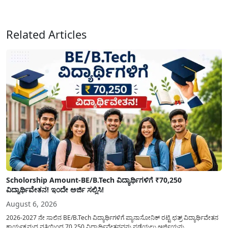
ನೀಡಿದೆ. ಅರ್ಜಿ ಸಲ್ಲಿಕೆಯ ಅವಧಿಯನ್ನು ವಿಸ್ತರಿಸಿ ಅಧಿಕೃತ ಪ್ರಕಟಣೆ ಹೊರಡಿಸಿದ್ದು, ಇದುವರೆಗೆ ಅರ್ಜಿ
ಸಲ್ಲಿಸಲು...
Related Articles
Scholorship Amount-BE/B.Tech ವಿದ್ಯಾರ್ಥಿಗಳಿಗೆ ₹70,250
ವಿದ್ಯಾರ್ಥಿವೇತನ! ಇಂದೇ ಅರ್ಜಿ ಸಲ್ಲಿಸಿ!
August 6, 2026
2026-2027 ನೇ ಸಾಲಿನ BE/B.Tech ವಿದ್ಯಾರ್ಥಿಗಳಿಗೆ ಪ್ಯಾನಾಸೋನಿಕ್ ರಟ್ಟಿ ಛತ್ರ್ ವಿದ್ಯಾರ್ಥಿವೇತನ
ಕಾರ್ಯಕ್ರಮದ ವತಿಯಿಂದ 70,250 ವಿದ್ಯಾರ್ಥಿವೇತನವನ್ನು ಪಡೆಯಲು ಅರ್ಜಿಯನ್ನು