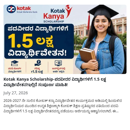
ಅಡಿಯಲ್ಲಿ ನೀಡಲಾಗುವ...
Kotak Kanya Scholarship-ಪದವೀದರ ವಿದ್ಯಾರ್ಥಿಗಳಿಗೆ 1.5 ಲಕ್ಷ
ವಿದ್ಯಾರ್ಥಿವೇತನ!ಇಲ್ಲಿದೆ ಸಂಪೂರ್ಣ ಮಾಹಿತಿ!
July 27, 2026
2026-2027 ನೇ ಸಾಲಿನ ಕೋಟಕ್ ಕನ್ಯಾ ವಿದ್ಯಾರ್ಥಿವೇತನ ಕಾರ್ಯಕ್ರಮದ ಅಡಿಯಲ್ಲಿ ಹಿಂದುಳಿದ
ವಿದ್ಯಾರ್ಥಿನಿಯರ ಮುಂದಿನ ಉನ್ನತ ಶಿಕ್ಷಣಕ್ಕಾಗಿ ಕೋಟಕ್ ಶಿಕ್ಷಣ ಪ್ರತಿಷ್ಠಾನದ ವತಿಯಿಂದ ಪದವಿ
ವಿದ್ಯಾರ್ಥಿಗಳಿಗೆ 1.5 ಲಕ್ಷ ವಿದ್ಯಾರ್ಥಿವೇತನವನ್ನು ಪಡೆಯಲು ಅರ್ಜಿಯನ್ನು ಆಹ್ವಾನಿಸಲಾಗಿದೆ. ಈ
ವಿದ್ಯಾರ್ಥಿವೇತನವು 12 ನೇ ತರಗತಿಯಲ್ಲಿ ಉತ್ತೀರ್ಣರಾಗಿರುವ ಮತ್ತು ಪ್ರತಿಷ್ಠಿತ ವೃತ್ತಿಪರ ಪದವಿ
ಕೋರ್ಸ್‌ಗಳಲ್ಲಿ ಸೇರಲು ಬಯಸುವ ಅರ್ಹ ವಿದ್ಯಾರ್ಥಿನಿಯರು...