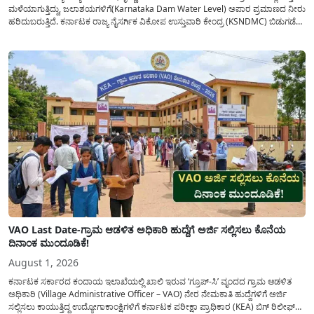
ಮಳೆಯಾಗುತ್ತಿದ್ದು, ಜಲಾಶಯಗಳಿಗೆ(Karnataka Dam Water Level) ಅಪಾರ ಪ್ರಮಾಣದ ನೀರು
ಹರಿದುಬರುತ್ತಿದೆ. ಕರ್ನಾಟಕ ರಾಜ್ಯ ನೈಸರ್ಗಿಕ ವಿಕೋಪ ಉಸ್ತುವಾರಿ ಕೇಂದ್ರ (KSNDMC) ಬಿಡುಗಡೆ
ಮಾಡಿರುವ ಆಗಸ್ಟ್ 04, 2026ರ ವರದಿಯಂತೆ, ರಾಜ್ಯದ ಪ್ರಮುಖ 14 ಜಲಾಶಯಗಳಿಗೆ ಒಂದೇ
ದಿನದಲ್ಲಿ ಬರೋಬ್ಬರಿ 34.8 TMC...
VAO Last Date-ಗ್ರಾಮ ಆಡಳಿತ ಅಧಿಕಾರಿ ಹುದ್ದೆಗೆ ಅರ್ಜಿ ಸಲ್ಲಿಸಲು ಕೊನೆಯ
ದಿನಾಂಕ ಮುಂದೂಡಿಕೆ!
August 1, 2026
ಕರ್ನಾಟಕ ಸರ್ಕಾರದ ಕಂದಾಯ ಇಲಾಖೆಯಲ್ಲಿ ಖಾಲಿ ಇರುವ ‘ಗ್ರೂಪ್-ಸಿ’ ವೃಂದದ ಗ್ರಾಮ ಆಡಳಿತ
ಅಧಿಕಾರಿ (Village Administrative Officer – VAO) ನೇರ ನೇಮಕಾತಿ ಹುದ್ದೆಗಳಿಗೆ ಅರ್ಜಿ
ಸಲ್ಲಿಸಲು ಕಾಯುತ್ತಿದ್ದ ಉದ್ಯೋಗಾಕಾಂಕ್ಷಿಗಳಿಗೆ ಕರ್ನಾಟಕ ಪರೀಕ್ಷಾ ಪ್ರಾಧಿಕಾರ (KEA) ಬಿಗ್ ರಿಲೀಫ್