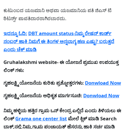
ಕುಟುಂಬದ ಯಜಮಾನಿ ಅಥವಾ ಯಜಮಾನಿಯ ಪತಿ ಜಿಎಸ್ ಟಿ
ರಿಟರ್ನ್ಸ್ ಪಾವತಿದಾರರಾಗಿರಬಾರದು.
ಇದನ್ನೂ ಓದಿ:
DBT amount status-ನಿಮ್ಮ ರೇಷನ್ ಕಾರ್ಡ್
ನಂಬರ್ ಹಾಕಿ ನಿಮಗೆ ಈ ತಿಂಗಳ ಅನ್ನಭಾಗ್ಯ ಹಣ ಎಷ್ಟು? ಬರುತ್ತದೆ
ಎಂದು ಚೆಕ್ ಮಾಡಿ
Gruhalakshmi website- ಈ ಯೋಜನೆ ಪ್ರಮುಖ ಉಪಯುಕ್ತ
ಲಿಂಕ್ ಗಳು:
ಗೃಹಲಕ್ಷ್ಮಿ ಯೋಜನೆಯ ಕುರಿತು ಪ್ರಶ್ನೋತ್ತರಗಳು:
Donwload Now
ಗೃಹಲಕ್ಷ್ಮಿ ಯೋಜನೆಯ ಅಧಿಕೃತ ಮಾರ್ಗಸೂಚಿ:
Donwload Now
ನಿಮ್ಮ ಹಳ್ಳಿಯ ಹತ್ತಿರ ಗ್ರಾಮ ಒನ್ ಕೇಂದ್ರ ಎಲ್ಲಿದೆ ಎಂದು ತಿಳಿಯಲು ಈ
ಲಿಂಕ್
Grama one center list
ಮೇಲೆ ಕ್ಲಿಕ್ ಮಾಡಿ Search
ಬಾಕ್ಸ್ ನಲ್ಲಿ ನಿಮ್ಮ ಗ್ರಾಮ ಪಂಚಾಯತ್ ಹೆಸರನ್ನು ಹಾಕಿ ಸರ್ಚ ಮಾಡಿ