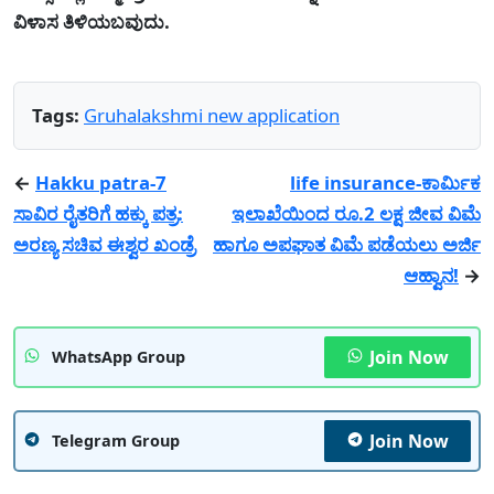
ವಿಳಾಸ ತಿಳಿಯಬವುದು.
Tags:
Gruhalakshmi new application
←
Hakku patra-7
life insurance-ಕಾರ್ಮಿಕ
ಸಾವಿರ ರೈತರಿಗೆ ಹಕ್ಕು ಪತ್ರ:
ಇಲಾಖೆಯಿಂದ ರೂ.2 ಲಕ್ಷ ಜೀವ ವಿಮೆ
ಅರಣ್ಯ ಸಚಿವ ಈಶ್ವರ ಖಂಡ್ರೆ
ಹಾಗೂ ಅಪಘಾತ ವಿಮೆ ಪಡೆಯಲು ಅರ್ಜಿ
ಆಹ್ವಾನ!
→
Join Now
WhatsApp Group
Join Now
Telegram Group