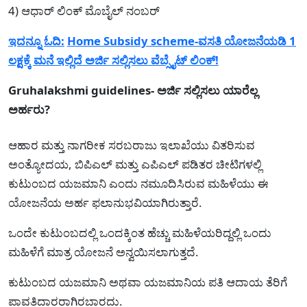
4) ಆಧಾರ್ ಲಿಂಕ್ ಮೊಬೈಲ್ ನಂಬರ್
ಇದನ್ನೂ ಓದಿ:
Home Subsidy scheme-ವಸತಿ ಯೋಜನೆಯಡಿ 1
ಲಕ್ಷಕ್ಕೆ ಮನೆ ಇಲ್ಲಿದೆ ಅರ್ಜಿ ಸಲ್ಲಿಸಲು ವೆಬ್ಸೈಟ್ ಲಿಂಕ್!
Gruhalakshmi guidelines- ಅರ್ಜಿ ಸಲ್ಲಿಸಲು ಯಾರೆಲ್ಲ
ಅರ್ಹರು?
ಆಹಾರ ಮತ್ತು ನಾಗರೀಕ ಸರಬರಾಜು ಇಲಾಖೆಯು ವಿತರಿಸುವ
ಅಂತ್ಯೋದಯ, ಬಿಪಿಎಲ್ ಮತ್ತು ಎಪಿಎಲ್ ಪಡಿತರ ಚೀಟಿಗಳಲ್ಲಿ
ಕುಟುಂಬದ ಯಜಮಾನಿ ಎಂದು ನಮೂದಿಸಿರುವ ಮಹಿಳೆಯು ಈ
ಯೋಜನೆಯ ಅರ್ಹ ಫಲಾನುಭವಿಯಾಗಿರುತ್ತಾರೆ.
ಒಂದೇ ಕುಟುಂಬದಲ್ಲಿ ಒಂದಕ್ಕಿಂತ ಹೆಚ್ಚು ಮಹಿಳೆಯರಿದ್ದಲ್ಲಿ ಒಂದು
ಮಹಿಳೆಗೆ ಮಾತ್ರ ಯೋಜನೆ ಅನ್ವಯಿಸಲಾಗುತ್ತದೆ.
ಕುಟುಂಬದ ಯಜಮಾನಿ ಅಥವಾ ಯಜಮಾನಿಯ ಪತಿ ಆದಾಯ ತೆರಿಗೆ
ಪಾವತಿದಾರರಾಗಿರಬಾರದು.