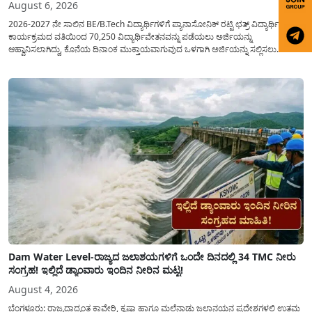
August 6, 2026
2026-2027 ನೇ ಸಾಲಿನ BE/B.Tech ವಿದ್ಯಾರ್ಥಿಗಳಿಗೆ ಪ್ಯಾನಾಸೋನಿಕ್ ರಟ್ಟಿ ಛತ್ರ್ ವಿದ್ಯಾರ್ಥಿವೇತನ
ಕಾರ್ಯಕ್ರಮದ ವತಿಯಿಂದ 70,250 ವಿದ್ಯಾರ್ಥಿವೇತನವನ್ನು ಪಡೆಯಲು ಅರ್ಜಿಯನ್ನು
ಆಹ್ವಾನಿಸಲಾಗಿದ್ದು, ಕೊನೆಯ ದಿನಾಂಕ ಮುಕ್ತಾಯವಾಗುವುದ ಒಳಗಾಗಿ ಅರ್ಜಿಯನ್ನು ಸಲ್ಲಿಸಲು
ಕೋರಿದೆ. ಆರ್ಥಿಕವಾಗಿ ಹಿಂದುಳಿದ ಹಾಗೂ ಬಡ ಕುಟುಂಬ ವರ್ಗದ ವಿದ್ಯಾರ್ಥಿಗಳು ಅವರ ಮುಂದಿನ
ಶಿಕ್ಷಣವನ್ನು ಮುಂದುವರಿಸಲು ಯಾವುದೇ ಅಡಚಣೆಯಾಗದಂತೆ ನೋಡಿಕೊಳ್ಳಲು ಈ ಯೋಜನೆಯನ್ನು
ಜಾರಿಗೆ...
Dam Water Level-ರಾಜ್ಯದ ಜಲಾಶಯಗಳಿಗೆ ಒಂದೇ ದಿನದಲ್ಲಿ 34 TMC ನೀರು
ಸಂಗ್ರಹ! ಇಲ್ಲಿದೆ ಡ್ಯಾಂವಾರು ಇಂದಿನ ನೀರಿನ ಮಟ್ಟ!
August 4, 2026
ಬೆಂಗಳೂರು: ರಾಜ್ಯದಾದ್ಯಂತ ಕಾವೇರಿ, ಕೃಷ್ಣಾ ಹಾಗೂ ಮಲೆನಾಡು ಜಲಾನಯನ ಪ್ರದೇಶಗಳಲ್ಲಿ ಉತ್ತಮ