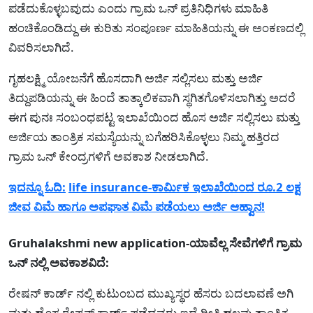
ಪಡೆದುಕೊಳ್ಳಬವುದು ಎಂದು ಗ್ರಾಮ ಒನ್ ಪ್ರತಿನಿಧಿಗಳು ಮಾಹಿತಿ
ಹಂಚಿಕೊಂಡಿದ್ದು ಈ ಕುರಿತು ಸಂಪೂರ್ಣ ಮಾಹಿತಿಯನ್ನು ಈ ಅಂಕಣದಲ್ಲಿ
ವಿವರಿಸಲಾಗಿದೆ.
ಗೃಹಲಕ್ಷ್ಮಿ ಯೋಜನೆಗೆ ಹೊಸದಾಗಿ ಅರ್ಜಿ ಸಲ್ಲಿಸಲು ಮತ್ತು ಅರ್ಜಿ
ತಿದ್ದುಪಡಿಯನ್ನು ಈ ಹಿಂದೆ ತಾತ್ಕಾಲಿಕವಾಗಿ ಸ್ಥಗಿತಗೊಳಿಸಲಾಗಿತ್ತು ಅದರೆ
ಈಗ ಪುನಃ ಸಂಬಂಧಪಟ್ಟ ಇಲಾಖೆಯಿಂದ ಹೊಸ ಅರ್ಜಿ ಸಲ್ಲಿಸಲು ಮತ್ತು
ಅರ್ಜಿಯ ತಾಂತ್ರಿಕ ಸಮಸ್ಯೆಯನ್ನು ಬಗೆಹರಿಸಿಕೊಳ್ಳಲು ನಿಮ್ಮ ಹತ್ತಿರದ
ಗ್ರಾಮ ಒನ್ ಕೇಂದ್ರಗಳಿಗೆ ಅವಕಾಶ ನೀಡಲಾಗಿದೆ.
ಇದನ್ನೂ ಓದಿ:
life insurance-ಕಾರ್ಮಿಕ ಇಲಾಖೆಯಿಂದ ರೂ.2 ಲಕ್ಷ
ಜೀವ ವಿಮೆ ಹಾಗೂ ಅಪಘಾತ ವಿಮೆ ಪಡೆಯಲು ಅರ್ಜಿ ಆಹ್ವಾನ!
Gruhalakshmi new application-ಯಾವೆಲ್ಲ ಸೇವೆಗಳಿಗೆ ಗ್ರಾಮ
ಒನ್ ನಲ್ಲಿ ಅವಕಾಶವಿದೆ:
ರೇಷನ್ ಕಾರ್ಡ್ ನಲ್ಲಿ ಕುಟುಂಬದ ಮುಖ್ಯಸ್ಥರ ಹೆಸರು ಬದಲಾವಣೆ ಅಗಿ
ಮತ್ತು ಹೊಸ ರೇಷನ್ ಕಾರ್ಡ್ ಪಡೆದವರು ಇದೆ ರೀತಿ ಹಲವು ತಾಂತ್ರಿಕ