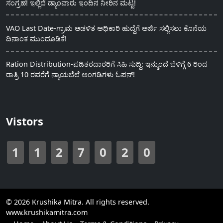
ಸಂಗ್ರಹ! ಇಲ್ಲಿದೆ ಡ್ಯಾಂವಾರು ಇಂದಿನ ನೀರಿನ ಮಟ್ಟ!
VAO Last Date-ಗ್ರಾಮ ಆಡಳಿತ ಅಧಿಕಾರಿ ಹುದ್ದೆಗೆ ಅರ್ಜಿ ಸಲ್ಲಿಸಲು ಕೊನೆಯ
ದಿನಾಂಕ ಮುಂದೂಡಿಕೆ!
Ration Distribution-ಪಡಿತರದಾರರಿಗೆ ಸಿಹಿ ಸುದ್ದಿ: ಇನ್ಮುಂದೆ ಬೆಳಿಗ್ಗೆ 6 ರಿಂದ
ರಾತ್ರಿ 10 ರವರೆಗೆ ನ್ಯಾಯಬೆಲೆ ಅಂಗಡಿಗಳು ಓಪನ್!
Vistors
1
1
2
7
0
2
0
© 2026 Krushika Mitra. All rights reserved.
www.krushikamitra.com