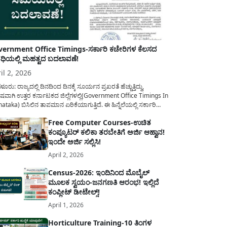
ernment Office Timings-ಸರ್ಕಾರಿ ಕಚೇರಿಗಳ ಕೆಲಸದ
ಿಯಲ್ಲಿ ಮಹತ್ವದ ಬದಲಾವಣೆ!
il 2, 2026
ಳೂರು: ರಾಜ್ಯದಲ್ಲಿ ದಿನದಿಂದ ದಿನಕ್ಕೆ ಸೂರ್ಯನ ಪ್ರಖರತೆ ಹೆಚ್ಚುತ್ತಿದ್ದು,
ಷವಾಗಿ ಉತ್ತರ ಕರ್ನಾಟಕದ ಜಿಲ್ಲೆಗಳಲ್ಲಿ(Government Office Timings In
ataka) ಬಿಸಿಲಿನ ತಾಪಮಾನ ಏರಿಕೆಯಾಗುತ್ತಿದೆ. ಈ ಹಿನ್ನೆಲೆಯಲ್ಲಿ ಸರ್ಕಾರಿ
ರರ ಹಿತದೃಷ್ಟಿಯಿಂದ ಹಾಗೂ ಸಾರ್ವಜನಿಕರ ಅನುಕೂಲಕ್ಕಾಗಿ ಕರ್ನಾಟಕ
Free Computer Courses-ಉಚಿತ
ಾರವು ಮಹತ್ವದ ನಿರ್ಧಾರವೊಂದನ್ನು ಕೈಗೊಂಡಿದೆ. ಕಿತ್ತೂರು ಕರ್ನಾಟಕ ಮತ್ತು
ಕಂಪ್ಯೂಟರ್ ಕಲಿಕಾ ತರಬೇತಿಗೆ ಅರ್ಜಿ ಆಹ್ವಾನ!
ಾಣ ಕರ್ನಾಟಕದ ಒಟ್ಟು 9 ಜಿಲ್ಲೆಗಳಲ್ಲಿ ಏಪ್ರಿಲ್...
ಇಂದೇ ಅರ್ಜಿ ಸಲ್ಲಿಸಿ!
April 2, 2026
Census-2026: ಇಂದಿನಿಂದ ಮೊಬೈಲ್
ಮೂಲಕ ಸ್ವಯಂ-ಜನಗಣತಿ ಆರಂಭ! ಇಲ್ಲಿದೆ
ಕಂಪ್ಲೀಟ್ ಡೀಟೇಲ್ಸ್!
April 1, 2026
Horticulture Training-10 ತಿಂಗಳ