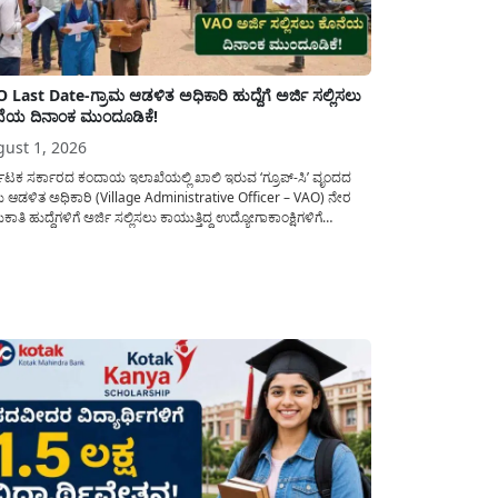
 Last Date-ಗ್ರಾಮ ಆಡಳಿತ ಅಧಿಕಾರಿ ಹುದ್ದೆಗೆ ಅರ್ಜಿ ಸಲ್ಲಿಸಲು
ೆಯ ದಿನಾಂಕ ಮುಂದೂಡಿಕೆ!
ust 1, 2026
ನಾಟಕ ಸರ್ಕಾರದ ಕಂದಾಯ ಇಲಾಖೆಯಲ್ಲಿ ಖಾಲಿ ಇರುವ ‘ಗ್ರೂಪ್-ಸಿ’ ವೃಂದದ
ಮ ಆಡಳಿತ ಅಧಿಕಾರಿ (Village Administrative Officer – VAO) ನೇರ
ಾತಿ ಹುದ್ದೆಗಳಿಗೆ ಅರ್ಜಿ ಸಲ್ಲಿಸಲು ಕಾಯುತ್ತಿದ್ದ ಉದ್ಯೋಗಾಕಾಂಕ್ಷಿಗಳಿಗೆ
ಾಟಕ ಪರೀಕ್ಷಾ ಪ್ರಾಧಿಕಾರ (KEA) ಬಿಗ್ ರಿಲೀಫ್ ನೀಡಿದೆ. ಅರ್ಜಿ ಸಲ್ಲಿಕೆಯ
ಯನ್ನು ವಿಸ್ತರಿಸಿ ಅಧಿಕೃತ ಪ್ರಕಟಣೆ ಹೊರಡಿಸಿದ್ದು, ಇದುವರೆಗೆ ಅರ್ಜಿ ಸಲ್ಲಿಸಲು...