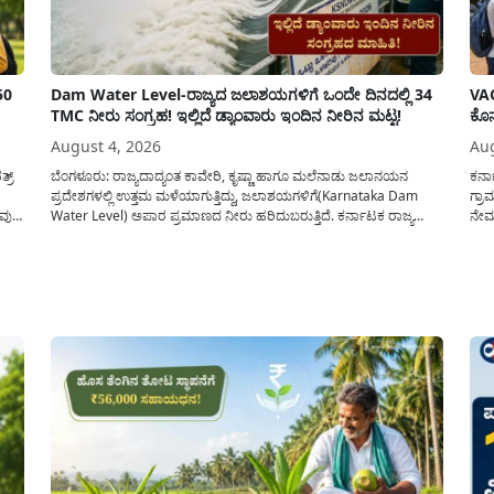
50
Dam Water Level-ರಾಜ್ಯದ ಜಲಾಶಯಗಳಿಗೆ ಒಂದೇ ದಿನದಲ್ಲಿ 34
VAO
TMC ನೀರು ಸಂಗ್ರಹ! ಇಲ್ಲಿದೆ ಡ್ಯಾಂವಾರು ಇಂದಿನ ನೀರಿನ ಮಟ್ಟ!
ಕೊನ
August 4, 2026
Aug
್ರ್
ಬೆಂಗಳೂರು: ರಾಜ್ಯದಾದ್ಯಂತ ಕಾವೇರಿ, ಕೃಷ್ಣಾ ಹಾಗೂ ಮಲೆನಾಡು ಜಲಾನಯನ
ಕರ್
ಪ್ರದೇಶಗಳಲ್ಲಿ ಉತ್ತಮ ಮಳೆಯಾಗುತ್ತಿದ್ದು, ಜಲಾಶಯಗಳಿಗೆ(Karnataka Dam
ಗ್ರಾ
ುವುದ
Water Level) ಅಪಾರ ಪ್ರಮಾಣದ ನೀರು ಹರಿದುಬರುತ್ತಿದೆ. ಕರ್ನಾಟಕ ರಾಜ್ಯ
ನೇಮಕ
ನೈಸರ್ಗಿಕ ವಿಕೋಪ ಉಸ್ತುವಾರಿ ಕೇಂದ್ರ (KSNDMC) ಬಿಡುಗಡೆ ಮಾಡಿರುವ ಆಗಸ್ಟ್
ಕರ್ನ
ು
04, 2026ರ ವರದಿಯಂತೆ, ರಾಜ್ಯದ ಪ್ರಮುಖ 14 ಜಲಾಶಯಗಳಿಗೆ ಒಂದೇ ದಿನದಲ್ಲಿ
ಅವಧಿ
ಬರೋಬ್ಬರಿ 34.8 TMC...