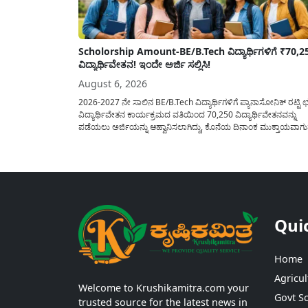
Scholorship Amount-BE/B.Tech ವಿದ್ಯಾರ್ಥಿಗಳಿಗೆ ₹70,2
ವಿದ್ಯಾರ್ಥಿವೇತನ! ಇಂದೇ ಅರ್ಜಿ ಸಲ್ಲಿಸಿ!
August 6, 2026
2026-2027 ನೇ ಸಾಲಿನ BE/B.Tech ವಿದ್ಯಾರ್ಥಿಗಳಿಗೆ ಪ್ಯಾನಾಸೋನಿಕ್ ರಟ್ಟಿ ಛತ
ವಿದ್ಯಾರ್ಥಿವೇತನ ಕಾರ್ಯಕ್ರಮದ ವತಿಯಿಂದ 70,250 ವಿದ್ಯಾರ್ಥಿವೇತನವನ್ನು
ಪಡೆಯಲು ಅರ್ಜಿಯನ್ನು ಆಹ್ವಾನಿಸಲಾಗಿದ್ದು, ಕೊನೆಯ ದಿನಾಂಕ ಮುಕ್ತಾಯವಾಗ
ಒಳಗಾಗಿ ಅರ್ಜಿಯನ್ನು ಸಲ್ಲಿಸಲು ಕೋರಿದೆ. ಆರ್ಥಿಕವಾಗಿ ಹಿಂದುಳಿದ ಹಾಗೂ ಬಡ
ಕುಟುಂಬ ವರ್ಗದ ವಿದ್ಯಾರ್ಥಿಗಳು ಅವರ ಮುಂದಿನ ಶಿಕ್ಷಣವನ್ನು ಮುಂದುವರಿಸಲ
ಯಾವುದೇ ಅಡಚಣೆಯಾಗದಂತೆ ನೋಡಿಕೊಳ್ಳಲು ಈ ಯೋಜನೆಯನ್ನು ಜಾರಿಗೆ...
Qui
Home
Agricul
Welcome to Krushikamitra.com your
Govt S
trusted source for the latest news in