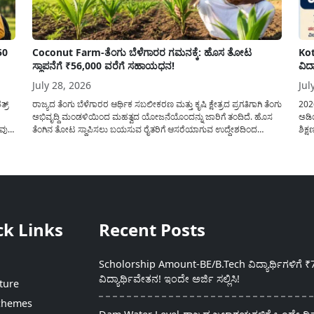
50
Coconut Farm-ತೆಂಗು ಬೆಳೆಗಾರರ ಗಮನಕ್ಕೆ: ಹೊಸ ತೋಟ
Kot
ಸ್ಥಾಪನೆಗೆ ₹56,000 ವರೆಗೆ ಸಹಾಯಧನ!
ವಿದ
July 28, 2026
Jul
್ರ್
ರಾಜ್ಯದ ತೆಂಗು ಬೆಳೆಗಾರರ ಆರ್ಥಿಕ ಸಬಲೀಕರಣ ಮತ್ತು ಕೃಷಿ ಕ್ಷೇತ್ರದ ಪ್ರಗತಿಗಾಗಿ ತೆಂಗು
202
ಅಭಿವೃದ್ದಿ ಮಂಡಳಿಯಿಂದ ಮಹತ್ವದ ಯೋಜನೆಯೊಂದನ್ನು ಜಾರಿಗೆ ತಂದಿದೆ. ಹೊಸ
ಅಡಿಯ
ುವುದ
ತೆಂಗಿನ ತೋಟ ಸ್ಥಾಪಿಸಲು ಬಯಸುವ ರೈತರಿಗೆ ಆಸರೆಯಾಗುವ ಉದ್ದೇಶದಿಂದ
ಶಿಕ್
ಸರ್ಕಾರವು ಪ್ರತಿ ಹೆಕ್ಟೇರ್‌ಗೆ ಗರಿಷ್ಠ ₹56,000 ವರೆಗೆ ಧನಸಹಾಯ ಪಡೆಯಲು
ಪಡೆಯ
ು
ಅರ್ಜಿಯನ್ನು ಆಹ್ವಾನಿಸಿದೆ. ತೆಂಗು ಅಭಿವೃದ್ದಿ ಮಂಡಳಿಯ ಯೋಜನೆ ಅಡಿಯಲ್ಲಿ
ತರಗತ
ನೀಡಲಾಗುವ...
ಸೇರ
ck Links
Recent Posts
Scholorship Amount-BE/B.Tech ವಿದ್ಯಾರ್ಥಿಗಳಿಗೆ ₹
ವಿದ್ಯಾರ್ಥಿವೇತನ! ಇಂದೇ ಅರ್ಜಿ ಸಲ್ಲಿಸಿ!
ture
chemes