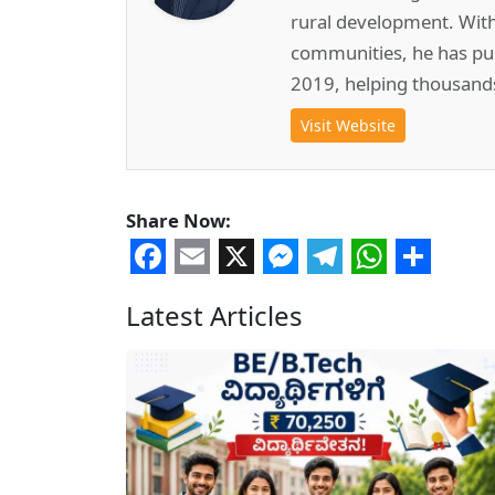
rural development. Wit
communities, he has pub
2019, helping thousand
Visit Website
Share Now:
Facebook
Email
X
Messenger
Telegram
WhatsA
Share
Latest Articles