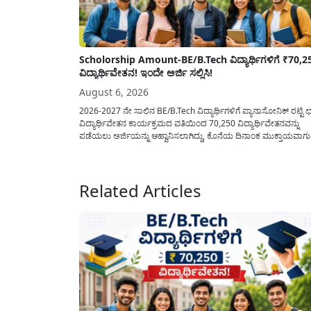
Scholorship Amount-BE/B.Tech ವಿದ್ಯಾರ್ಥಿಗಳಿಗೆ ₹70,2
ವಿದ್ಯಾರ್ಥಿವೇತನ! ಇಂದೇ ಅರ್ಜಿ ಸಲ್ಲಿಸಿ!
August 6, 2026
2026-2027 ನೇ ಸಾಲಿನ BE/B.Tech ವಿದ್ಯಾರ್ಥಿಗಳಿಗೆ ಪ್ಯಾನಾಸೋನಿಕ್ ರಟ್ಟಿ ಛತ
ವಿದ್ಯಾರ್ಥಿವೇತನ ಕಾರ್ಯಕ್ರಮದ ವತಿಯಿಂದ 70,250 ವಿದ್ಯಾರ್ಥಿವೇತನವನ್ನು
ಪಡೆಯಲು ಅರ್ಜಿಯನ್ನು ಆಹ್ವಾನಿಸಲಾಗಿದ್ದು, ಕೊನೆಯ ದಿನಾಂಕ ಮುಕ್ತಾಯವಾಗ
ಒಳಗಾಗಿ ಅರ್ಜಿಯನ್ನು ಸಲ್ಲಿಸಲು ಕೋರಿದೆ. ಆರ್ಥಿಕವಾಗಿ ಹಿಂದುಳಿದ ಹಾಗೂ ಬಡ
ಕುಟುಂಬ ವರ್ಗದ ವಿದ್ಯಾರ್ಥಿಗಳು ಅವರ ಮುಂದಿನ ಶಿಕ್ಷಣವನ್ನು ಮುಂದುವರಿಸಲ
ಯಾವುದೇ ಅಡಚಣೆಯಾಗದಂತೆ ನೋಡಿಕೊಳ್ಳಲು ಈ ಯೋಜನೆಯನ್ನು ಜಾರಿಗೆ...
Related Articles